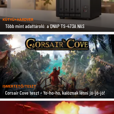
KÜTYÜ+HARDVER
Több mint adattároló: a QNAP TS-473A NAS
ISMERTETŐ/TESZT
Corsair Cove teszt – Yo-ho-ho, kalóznak lenni jó-jó-jó!