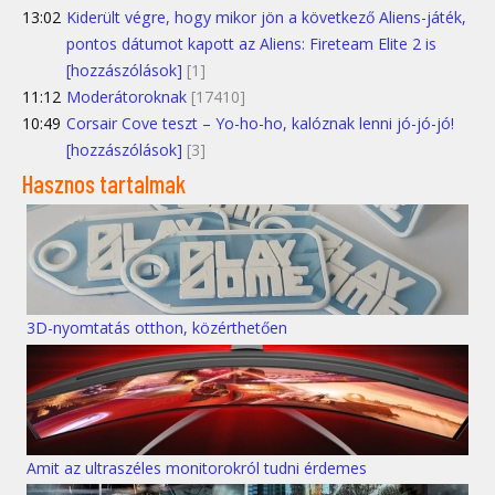
13:02
Kiderült végre, hogy mikor jön a következő Aliens-játék,
pontos dátumot kapott az Aliens: Fireteam Elite 2 is
[hozzászólások]
[1]
11:12
Moderátoroknak
[17410]
10:49
Corsair Cove teszt – Yo-ho-ho, kalóznak lenni jó-jó-jó!
[hozzászólások]
[3]
Hasznos tartalmak
3D-nyomtatás otthon, közérthetően
Amit az ultraszéles monitorokról tudni érdemes