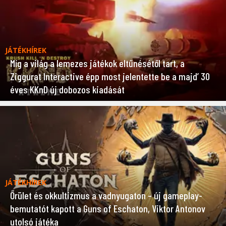
JÁTÉKHÍREK
Míg a világ a lemezes játékok eltűnésétől tart, a
Ziggurat Interactive épp most jelentette be a majd’ 30
éves KKnD új dobozos kiadását
JÁTÉKHÍREK
Őrület és okkultizmus a vadnyugaton – új gameplay-
bemutatót kapott a Guns of Eschaton, Viktor Antonov
utolsó játéka