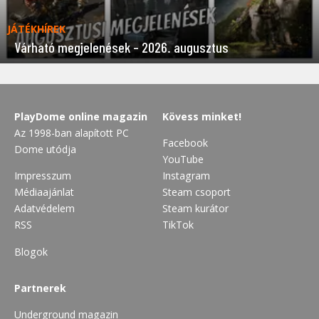
JÁTÉKHÍREK
Várható megjelenések – 2026. augusztus
PlayDome online magazin
Kövess minket!
Az 1998-ban alapított PC
Facebook
Dome utódja
YouTube
Impresszum
Instagram
Médiaajánlat
Steam csoport
Adatvédelem
Steam kurátor
RSS
TikTok
Blogok
Partnerek
Underground magazin