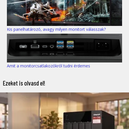
Kis panelhatározó, avagy milyen monitort válasszak?
Amit a monitorcsatlakozókról tudni érdemes
Ezeket is olvasd el!