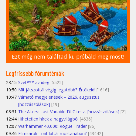
Ezt még nem találtad ki, próbáld meg most!
Legfrissebb fórumtémák
23:15
Szét*** az ideg
[5522]
10:50
Mit játszottál végig legutóbb? Értékeld!
[1616]
10:47
Várható megjelenések – 2026. augusztus
[hozzászólások]
[19]
08:31
The Alters: Last Variable DLC teszt [hozzászólások]
[2]
12:44
Hihetetlen hírek a nagyvilágból
[4636]
12:07
Warhammer 40,000: Rogue Trader
[86]
09:46
Filmsarok - mit láttál mostanában?
[43442]