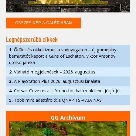
ÖSSZES KÉP A GALÉRIÁBAN
Legnépszerűbb cikkek
1.
Őrület és okkultizmus a vadnyugaton – új gameplay-
bemutatót kapott a Guns of Eschaton, Viktor Antonov
utolsó játéka
2.
Várható megjelenések – 2026. augusztus
3.
A PlayStation Plus 2026. augusztusi kínálata
4.
Corsair Cove teszt – Yo-ho-ho, kalóznak lenni jó-jó-jó!
5.
Több mint adattároló: a QNAP TS-473A NAS
GG Archívum