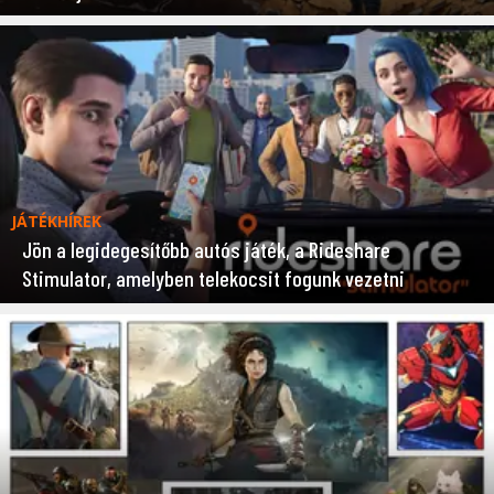
JÁTÉKHÍREK
Jön a legidegesítőbb autós játék, a Rideshare
Stimulator, amelyben telekocsit fogunk vezetni