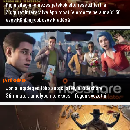
Míg a világ a lemezes játékok eltűnésétől tart, a
Ziggurat Interactive épp most jelentette be a majd’ 30
éves KKnD új dobozos kiadását
JÁTÉKHÍREK
Jön a legidegesítőbb autós játék, a Rideshare
Stimulator, amelyben telekocsit fogunk vezetni