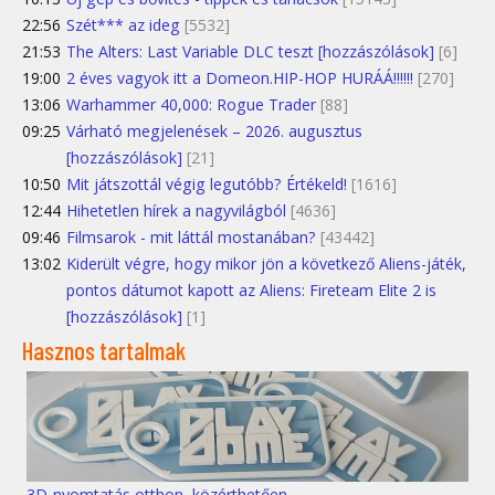
22:56
Szét*** az ideg
[5532]
21:53
The Alters: Last Variable DLC teszt [hozzászólások]
[6]
19:00
2 éves vagyok itt a Domeon.HIP-HOP HURÁÁ!!!!!!
[270]
13:06
Warhammer 40,000: Rogue Trader
[88]
09:25
Várható megjelenések – 2026. augusztus
[hozzászólások]
[21]
10:50
Mit játszottál végig legutóbb? Értékeld!
[1616]
12:44
Hihetetlen hírek a nagyvilágból
[4636]
09:46
Filmsarok - mit láttál mostanában?
[43442]
13:02
Kiderült végre, hogy mikor jön a következő Aliens-játék,
pontos dátumot kapott az Aliens: Fireteam Elite 2 is
[hozzászólások]
[1]
Hasznos tartalmak
3D-nyomtatás otthon, közérthetően