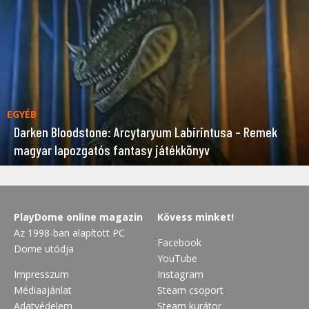
EGYÉB
Darken Bloodstone: Arcytaryum Labirintusa – Remek
magyar lapozgatós fantasy játékkönyv
PlayDome online magazin
Kövess minket!
Az 1998-ban alapított PC
Facebook
Dome utódja
YouTube
Impresszum
Instagram
Médiaajánlat
Steam csoport
Adatvédelem
Steam kurátor