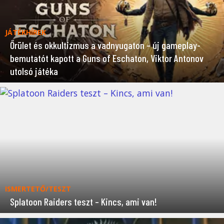
JÁTÉKHÍREK
Őrület és okkultizmus a vadnyugaton – új gameplay-
bemutatót kapott a Guns of Eschaton, Viktor Antonov
utolsó játéka
ISMERTETŐ/TESZT
Splatoon Raiders teszt – Kincs, ami van!