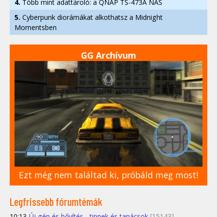
4.
Több mint adattároló: a QNAP TS-473A NAS
5.
Cyberpunk diorámákat alkothatsz a Midnight
Momentsben
GG Archívum
Ezt még nem találtad ki, próbáld meg most!
Legfrissebb fórumtémák
10:13
Új gép és bővítés - tippek és tanácsok
[15143]