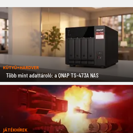
KÜTYÜ+HARDVER
Több mint adattároló: a QNAP TS-473A NAS
JÁTÉKHÍREK