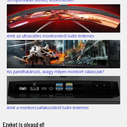
Amit az ultraszéles monitorokról tudni érdemes
Kis panelhatározó, avagy milyen monitort válasszak?
Amit a monitorcsatlakozókról tudni érdemes
Ezeket is olvasd el!