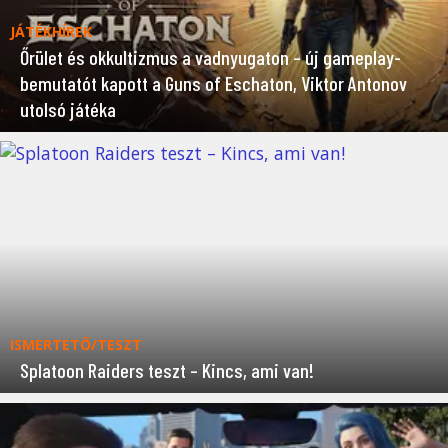
JÁTÉKHÍREK
Őrület és okkultizmus a vadnyugaton – új gameplay-
bemutatót kapott a Guns of Eschaton, Viktor Antonov
utolsó játéka
ISMERTETŐ/TESZT
Splatoon Raiders teszt – Kincs, ami van!