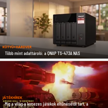
KÜTYÜ+HARDVER
Több mint adattároló: a QNAP TS-473A NAS
JÁTÉKHÍREK
Míg a világ a lemezes játékok eltűnésétől tart, a