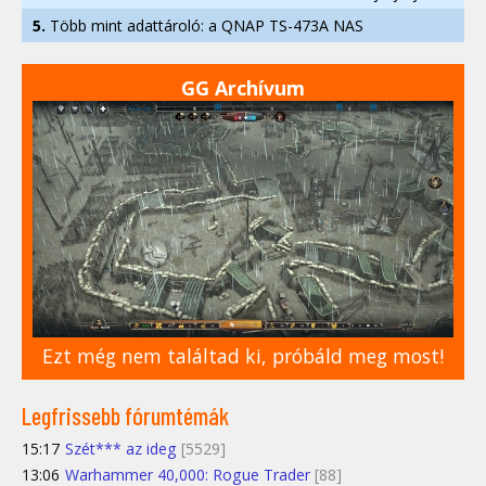
5.
Több mint adattároló: a QNAP TS-473A NAS
GG Archívum
Ezt még nem találtad ki, próbáld meg most!
Legfrissebb fórumtémák
15:17
Szét*** az ideg
[5529]
13:06
Warhammer 40,000: Rogue Trader
[88]