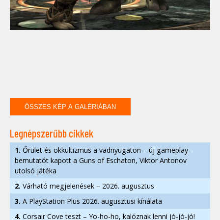
ÖSSZES KÉP A GALÉRIÁBAN
Legnépszerűbb cikkek
1.
Őrület és okkultizmus a vadnyugaton – új gameplay-
bemutatót kapott a Guns of Eschaton, Viktor Antonov
utolsó játéka
2.
Várható megjelenések – 2026. augusztus
3.
A PlayStation Plus 2026. augusztusi kínálata
4.
Corsair Cove teszt – Yo-ho-ho, kalóznak lenni jó-jó-jó!