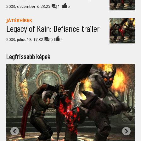
2003. december 8. 23:25
1
5
JÁTÉKHÍREK
Legacy of Kain: Defiance trailer
2003. július 18. 17:32
5
4
Legfrissebb képek