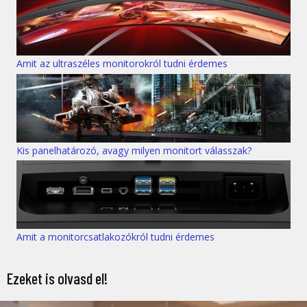
Amit az ultraszéles monitorokról tudni érdemes
Kis panelhatározó, avagy milyen monitort válasszak?
Amit a monitorcsatlakozókról tudni érdemes
Ezeket is olvasd el!