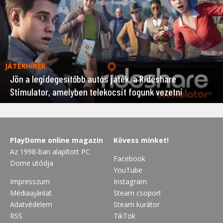
JÁTÉKHÍREK
Jön a legidegesítőbb autós játék, a Rideshare
Stimulator, amelyben telekocsit fogunk vezetni
PlayDome online magazin
Kövess minket!
Az 1998-ban alapított PC
Facebook
Dome utódja
YouTube
Impresszum
Instagram
Médiaajánlat
Steam csoport
Adatvédelem
Steam kurátor
RSS
TikTok