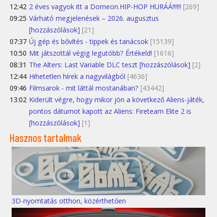
12:42
2 éves vagyok itt a Domeon.HIP-HOP HURÁÁ!!!!!!
[269]
09:25
Várható megjelenések – 2026. augusztus
[hozzászólások]
[21]
07:37
Új gép és bővítés - tippek és tanácsok
[15139]
10:50
Mit játszottál végig legutóbb? Értékeld!
[1616]
08:31
The Alters: Last Variable DLC teszt [hozzászólások]
[2]
12:44
Hihetetlen hírek a nagyvilágból
[4636]
09:46
Filmsarok - mit láttál mostanában?
[43442]
13:02
Kiderült végre, hogy mikor jön a következő Aliens-játék,
pontos dátumot kapott az Aliens: Fireteam Elite 2 is
[hozzászólások]
[1]
Hasznos tartalmak
3D-nyomtatás otthon, közérthetően