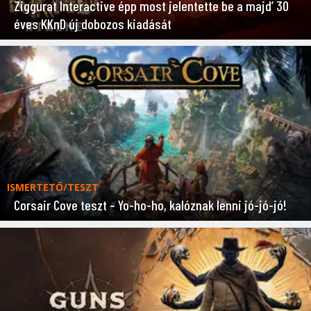
Ziggurat Interactive épp most jelentette be a majd’ 30
éves KKnD új dobozos kiadását
ISMERTETŐ/TESZT
Corsair Cove teszt – Yo-ho-ho, kalóznak lenni jó-jó-jó!