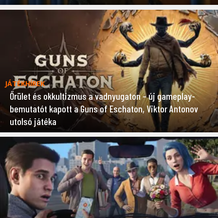
JÁTÉKHÍREK
Őrület és okkultizmus a vadnyugaton – új gameplay-
bemutatót kapott a Guns of Eschaton, Viktor Antonov
utolsó játéka