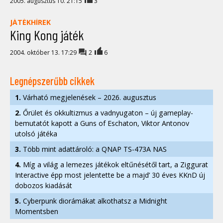
2005. augusztus 10. 21:15
3
JÁTÉKHÍREK
King Kong játék
2004. október 13. 17:29
2
6
Legnépszerűbb cikkek
1.
Várható megjelenések – 2026. augusztus
2.
Őrület és okkultizmus a vadnyugaton – új gameplay-
bemutatót kapott a Guns of Eschaton, Viktor Antonov
utolsó játéka
3.
Több mint adattároló: a QNAP TS-473A NAS
4.
Míg a világ a lemezes játékok eltűnésétől tart, a Ziggurat
Interactive épp most jelentette be a majd’ 30 éves KKnD új
dobozos kiadását
5.
Cyberpunk diorámákat alkothatsz a Midnight
Momentsben