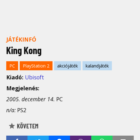
JÁTÉKINFÓ
King Kong
PC
PlayStation 2
akciójáték
kalandjáték
Kiadó:
Ubisoft
Megjelenés:
2005. december 14.
PC
n/a:
PS2
KÖVETEM