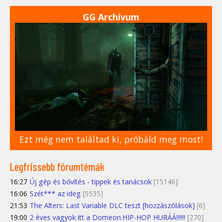
GG Archívum
Ezt még nem találtad ki, próbáld meg most!
Legfrissebb fórumtémák
16:27
Új gép és bővítés - tippek és tanácsok
[15146]
16:06
Szét*** az ideg
[5535]
21:53
The Alters: Last Variable DLC teszt [hozzászólások]
[6]
19:00
2 éves vagyok itt a Domeon.HIP-HOP HURÁÁ!!!!!!
[270]