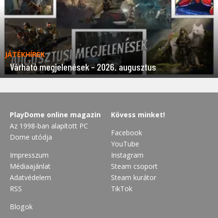
JÁTÉKHÍREK
Várható megjelenések – 2026. augusztus
PlayDome online magazin
Kövess minket!
Az 1998-ban alapított PC
Facebook
Dome utódja
YouTube
Impresszum
Instagram
Médiaajánlat
Steam csoport
Adatvédelem
Steam kurátor
RSS
TikTok
Blogok