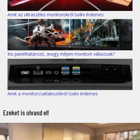
Amit az ultraszéles monitorokról tudni érdemes
Kis panelhatározó, avagy milyen monitort válasszak?
Amit a monitorcsatlakozókról tudni érdemes
Ezeket is olvasd el!