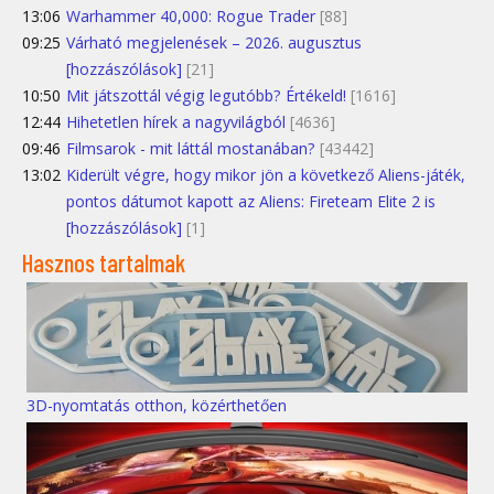
13:06
Warhammer 40,000: Rogue Trader
[88]
09:25
Várható megjelenések – 2026. augusztus
[hozzászólások]
[21]
10:50
Mit játszottál végig legutóbb? Értékeld!
[1616]
12:44
Hihetetlen hírek a nagyvilágból
[4636]
09:46
Filmsarok - mit láttál mostanában?
[43442]
13:02
Kiderült végre, hogy mikor jön a következő Aliens-játék,
pontos dátumot kapott az Aliens: Fireteam Elite 2 is
[hozzászólások]
[1]
Hasznos tartalmak
3D-nyomtatás otthon, közérthetően