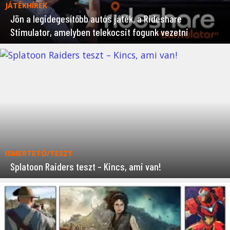
JÁTÉKHÍREK
Jön a legidegesítőbb autós játék, a Rideshare
Stimulator, amelyben telekocsit fogunk vezetni
ISMERTETŐ/TESZT
Splatoon Raiders teszt – Kincs, ami van!