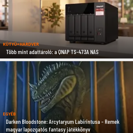
KÜTYÜ+HARDVER
Több mint adattároló: a QNAP TS-473A NAS
EGYÉB
Darken Bloodstone: Arcytaryum Labirintusa – Remek
magyar lapozgatós fantasy játékkönyv