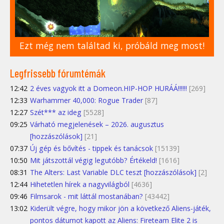
Ezt még nem találtad ki, próbáld meg most!
Legfrissebb fórumtémák
12:42
2 éves vagyok itt a Domeon.HIP-HOP HURÁÁ!!!!!!
[269]
12:33
Warhammer 40,000: Rogue Trader
[87]
12:27
Szét*** az ideg
[5528]
09:25
Várható megjelenések – 2026. augusztus
[hozzászólások]
[21]
07:37
Új gép és bővítés - tippek és tanácsok
[15139]
10:50
Mit játszottál végig legutóbb? Értékeld!
[1616]
08:31
The Alters: Last Variable DLC teszt [hozzászólások]
[2]
12:44
Hihetetlen hírek a nagyvilágból
[4636]
09:46
Filmsarok - mit láttál mostanában?
[43442]
13:02
Kiderült végre, hogy mikor jön a következő Aliens-játék,
pontos dátumot kapott az Aliens: Fireteam Elite 2 is