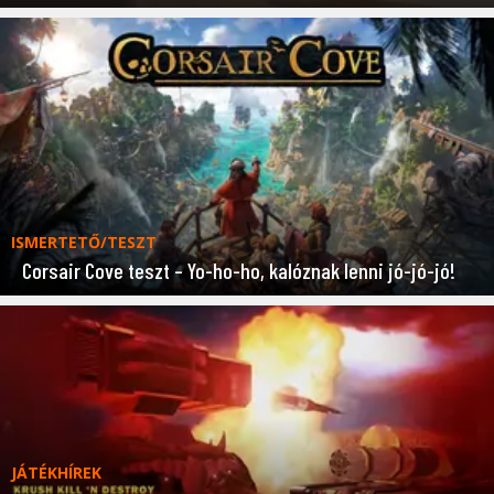
ISMERTETŐ/TESZT
Corsair Cove teszt – Yo-ho-ho, kalóznak lenni jó-jó-jó!
JÁTÉKHÍREK