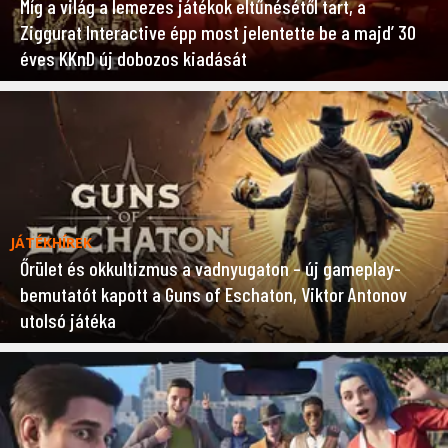
Míg a világ a lemezes játékok eltűnésétől tart, a
Ziggurat Interactive épp most jelentette be a majd’ 30
éves KKnD új dobozos kiadását
JÁTÉKHÍREK
Őrület és okkultizmus a vadnyugaton – új gameplay-
bemutatót kapott a Guns of Eschaton, Viktor Antonov
utolsó játéka