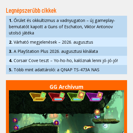
Legnépszerűbb cikkek
1.
Őrület és okkultizmus a vadnyugaton – új gameplay-
bemutatót kapott a Guns of Eschaton, Viktor Antonov
utolsó játéka
2.
Várható megjelenések – 2026. augusztus
3.
A PlayStation Plus 2026. augusztusi kínálata
4.
Corsair Cove teszt – Yo-ho-ho, kalóznak lenni jó-jó-jó!
5.
Több mint adattároló: a QNAP TS-473A NAS
GG Archívum