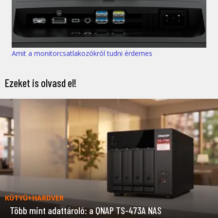
Amit a monitorcsatlakozókról tudni érdemes
Ezeket is olvasd el!
KÜTYÜ+HARDVER
Több mint adattároló: a QNAP TS-473A NAS