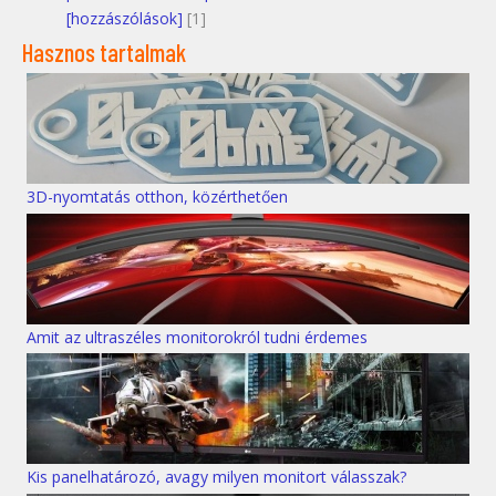
[hozzászólások]
[1]
Hasznos tartalmak
3D-nyomtatás otthon, közérthetően
Amit az ultraszéles monitorokról tudni érdemes
Kis panelhatározó, avagy milyen monitort válasszak?