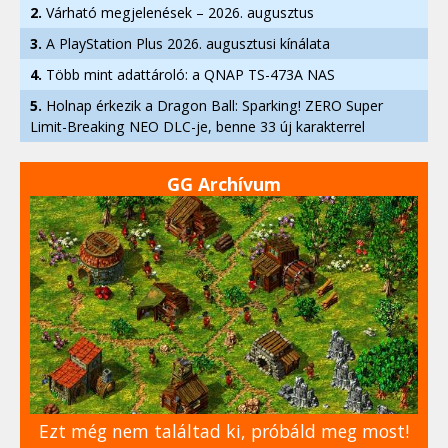
2.
Várható megjelenések – 2026. augusztus
3.
A PlayStation Plus 2026. augusztusi kínálata
4.
Több mint adattároló: a QNAP TS-473A NAS
5.
Holnap érkezik a Dragon Ball: Sparking! ZERO Super
Limit-Breaking NEO DLC-je, benne 33 új karakterrel
GG Archívum
Ezt még nem találtad ki, próbáld meg most!