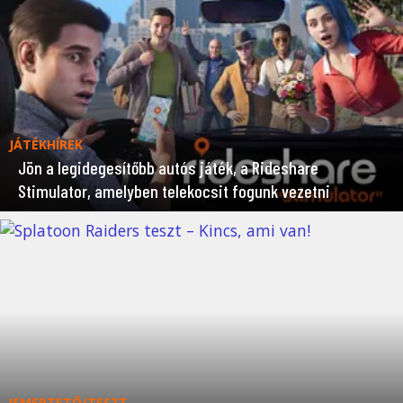
JÁTÉKHÍREK
Jön a legidegesítőbb autós játék, a Rideshare
Stimulator, amelyben telekocsit fogunk vezetni
ISMERTETŐ/TESZT