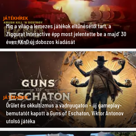
JÁTÉKHÍREK
Míg a világ a lemezes játékok eltűnésétől tart, a
Ziggurat Interactive épp most jelentette be a majd’ 30
éves KKnD új dobozos kiadását
JÁTÉKHÍREK
Őrület és okkultizmus a vadnyugaton – új gameplay-
bemutatót kapott a Guns of Eschaton, Viktor Antonov
utolsó játéka