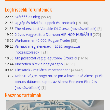
Legfrissebb fórumtémák
22:56
Szét*** az ideg
[5532]
21:58
Új gép és bővítés - tippek és tanácsok
[15140]
21:53
The Alters: Last Variable DLC teszt [hozzászólások]
[6]
19:00
2 éves vagyok itt a Domeon.HIP-HOP HURÁÁ!!!!!!
[270]
13:06
Warhammer 40,000: Rogue Trader
[88]
09:25
Várható megjelenések – 2026. augusztus
[hozzászólások]
[21]
10:50
Mit játszottál végig legutóbb? Értékeld!
[1616]
12:44
Hihetetlen hírek a nagyvilágból
[4636]
09:46
Filmsarok - mit láttál mostanában?
[43442]
13:02
Kiderült végre, hogy mikor jön a következő Aliens-játék,
pontos dátumot kapott az Aliens: Fireteam Elite 2 is
[hozzászólások]
[1]
Hasznos tartalmak