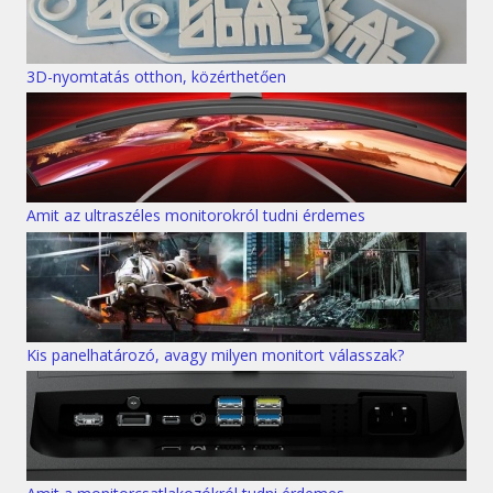
3D-nyomtatás otthon, közérthetően
Amit az ultraszéles monitorokról tudni érdemes
Kis panelhatározó, avagy milyen monitort válasszak?