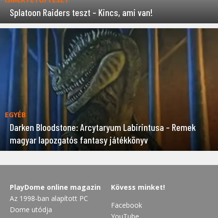
Splatoon Raiders teszt – Kincs, ami van!
EGYÉB
Darken Bloodstone: Arcytaryum Labirintusa – Remek
magyar lapozgatós fantasy játékkönyv
PlayDome online magazin
Kövess minket!
Az 1998-ban alapított PC
Facebook
Dome utódja
YouTube