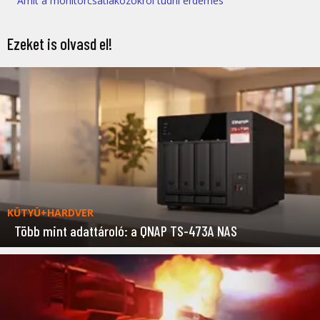
Amit a monitorcsatlakozókról tudni érdemes
Ezeket is olvasd el!
KÜTYÜ+HARDVER
Több mint adattároló: a QNAP TS-473A NAS