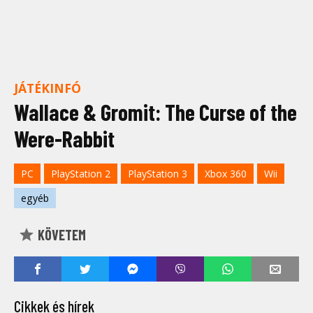
JÁTÉKINFÓ
Wallace & Gromit: The Curse of the
Were-Rabbit
PC
PlayStation 2
PlayStation 3
Xbox 360
Wii
egyéb
KÖVETEM
Cikkek és hírek