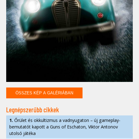
ÖSSZES KÉP A GALÉRIÁBAN
Legnépszerűbb cikkek
1.
Őrület és okkultizmus a vadnyugaton – új gameplay-
bemutatót kapott a Guns of Eschaton, Viktor Antonov
utolsó játéka