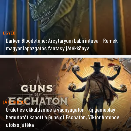
EGYÉB
Darken Bloodstone: Arcytaryum Labirintusa – Remek
magyar lapozgatós fantasy játékkönyv
JÁTÉKHÍREK
Őrület és okkultizmus a vadnyugaton – új gameplay-
bemutatót kapott a Guns of Eschaton, Viktor Antonov
utolsó játéka