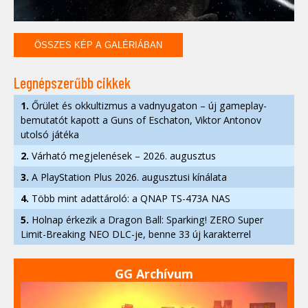
ÖSSZES KÉP A GALÉRIÁBAN
Legnépszerűbb cikkek
1.
Őrület és okkultizmus a vadnyugaton – új gameplay-
bemutatót kapott a Guns of Eschaton, Viktor Antonov
utolsó játéka
2.
Várható megjelenések – 2026. augusztus
3.
A PlayStation Plus 2026. augusztusi kínálata
4.
Több mint adattároló: a QNAP TS-473A NAS
5.
Holnap érkezik a Dragon Ball: Sparking! ZERO Super
Limit-Breaking NEO DLC-je, benne 33 új karakterrel
GG Archívum