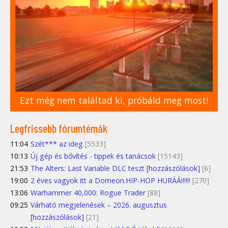
Ezt még nem találtad ki, próbáld meg most!
Legfrissebb fórumtémák
11:04
Szét*** az ideg
[5533]
10:13
Új gép és bővítés - tippek és tanácsok
[15143]
21:53
The Alters: Last Variable DLC teszt [hozzászólások]
[6]
19:00
2 éves vagyok itt a Domeon.HIP-HOP HURÁÁ!!!!!!
[270]
13:06
Warhammer 40,000: Rogue Trader
[88]
09:25
Várható megjelenések – 2026. augusztus
[hozzászólások]
[21]