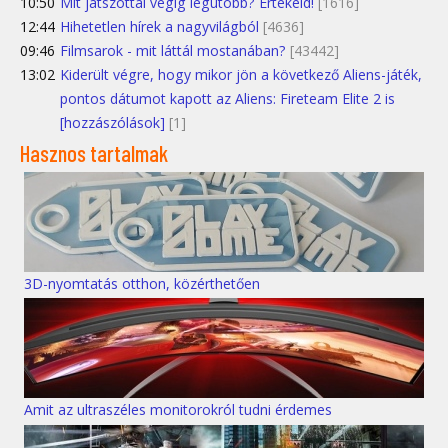
10:50
Mit játszottál végig legutóbb? Értékeld!
[1616]
12:44
Hihetetlen hírek a nagyvilágból
[4636]
09:46
Filmsarok - mit láttál mostanában?
[43442]
13:02
Kiderült végre, hogy mikor jön a következő Aliens-játék,
pontos dátumot kapott az Aliens: Fireteam Elite 2 is
[hozzászólások]
[1]
Hasznos tartalmak
3D-nyomtatás otthon, közérthetően
Amit az ultraszéles monitorokról tudni érdemes