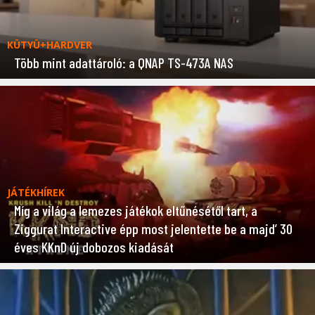
KÜTYÜ+HARDVER
Több mint adattároló: a QNAP TS-473A NAS
JÁTÉKHÍREK
Míg a világ a lemezes játékok eltűnésétől tart, a
Ziggurat Interactive épp most jelentette be a majd’ 30
éves KKnD új dobozos kiadását