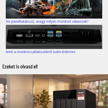
Kis panelhatározó, avagy milyen monitort válasszak?
Amit a monitorcsatlakozókról tudni érdemes
Ezeket is olvasd el!