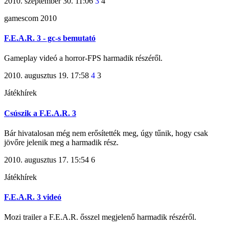
2010. szeptember 30. 11:06
3
4
gamescom 2010
F.E.A.R. 3 - gc-s bemutató
Gameplay videó a horror-FPS harmadik részéről.
2010. augusztus 19. 17:58
4
3
Játékhírek
Csúszik a F.E.A.R. 3
Bár hivatalosan még nem erősítették meg, úgy tűnik, hogy csak
jövőre jelenik meg a harmadik rész.
2010. augusztus 17. 15:54
6
Játékhírek
F.E.A.R. 3 videó
Mozi trailer a F.E.A.R. ősszel megjelenő harmadik részéről.