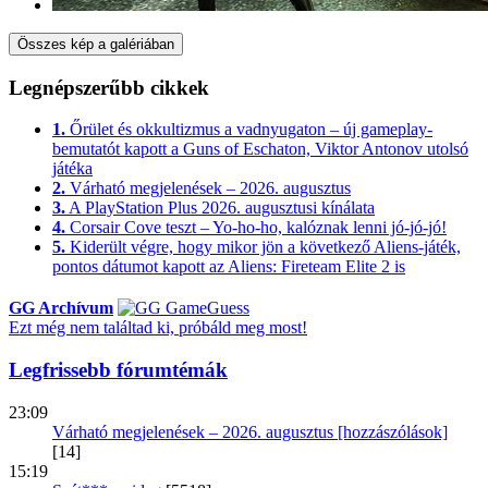
Összes kép a galériában
Legnépszerűbb cikkek
1.
Őrület és okkultizmus a vadnyugaton – új gameplay-
bemutatót kapott a Guns of Eschaton, Viktor Antonov utolsó
játéka
2.
Várható megjelenések – 2026. augusztus
3.
A PlayStation Plus 2026. augusztusi kínálata
4.
Corsair Cove teszt – Yo-ho-ho, kalóznak lenni jó-jó-jó!
5.
Kiderült végre, hogy mikor jön a következő Aliens-játék,
pontos dátumot kapott az Aliens: Fireteam Elite 2 is
GG Archívum
Ezt még nem találtad ki, próbáld meg most!
Legfrissebb fórumtémák
23:09
Várható megjelenések – 2026. augusztus [hozzászólások]
[14]
15:19