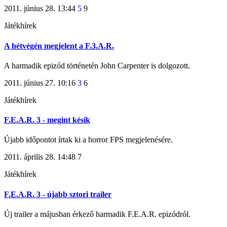
2011. június 28. 13:44
5
9
Játékhírek
A hétvégén megjelent a F.3.A.R.
A harmadik epizód történetén John Carpenter is dolgozott.
2011. június 27. 10:16
3
6
Játékhírek
F.E.A.R. 3 - megint késik
Újabb időpontot írtak ki a horror FPS megjelenésére.
2011. április 28. 14:48
7
Játékhírek
F.E.A.R. 3 - újabb sztori trailer
Új trailer a májusban érkező harmadik F.E.A.R. epizódról.