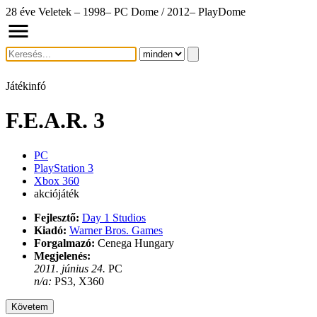
28 éve Veletek – 1998– PC Dome / 2012– PlayDome
Játékinfó
F.E.A.R. 3
PC
PlayStation 3
Xbox 360
akciójáték
Fejlesztő:
Day 1 Studios
Kiadó:
Warner Bros. Games
Forgalmazó:
Cenega Hungary
Megjelenés:
2011. június 24.
PC
n/a:
PS3, X360
Követem