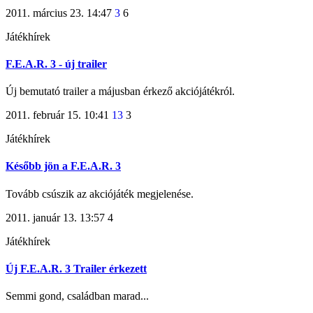
2011. március 23. 14:47
3
6
Játékhírek
F.E.A.R. 3 - új trailer
Új bemutató trailer a májusban érkező akciójátékról.
2011. február 15. 10:41
13
3
Játékhírek
Később jön a F.E.A.R. 3
Tovább csúszik az akciójáték megjelenése.
2011. január 13. 13:57
4
Játékhírek
Új F.E.A.R. 3 Trailer érkezett
Semmi gond, családban marad...