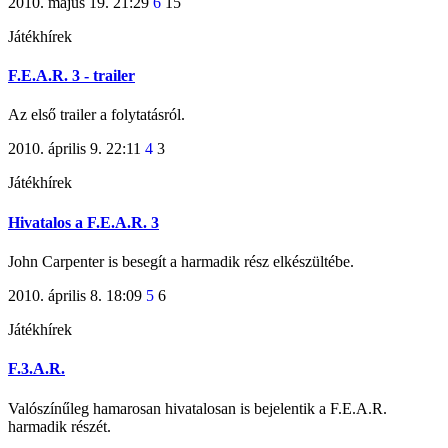
2010. május 19. 21:29
6
15
Játékhírek
F.E.A.R. 3 - trailer
Az első trailer a folytatásról.
2010. április 9. 22:11
4
3
Játékhírek
Hivatalos a F.E.A.R. 3
John Carpenter is besegít a harmadik rész elkészültébe.
2010. április 8. 18:09
5
6
Játékhírek
F.3.A.R.
Valószínűleg hamarosan hivatalosan is bejelentik a F.E.A.R.
harmadik részét.