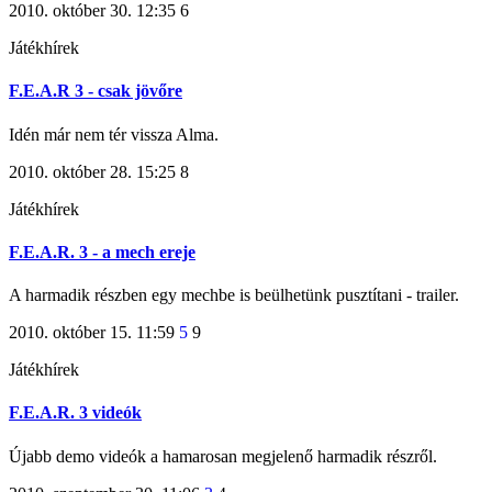
2010. október 30. 12:35
6
Játékhírek
F.E.A.R 3 - csak jövőre
Idén már nem tér vissza Alma.
2010. október 28. 15:25
8
Játékhírek
F.E.A.R. 3 - a mech ereje
A harmadik részben egy mechbe is beülhetünk pusztítani - trailer.
2010. október 15. 11:59
5
9
Játékhírek
F.E.A.R. 3 videók
Újabb demo videók a hamarosan megjelenő harmadik részről.