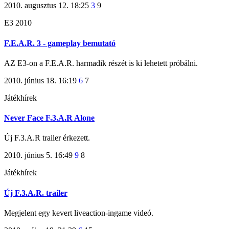
2010. augusztus 12. 18:25
3
9
E3 2010
F.E.A.R. 3 - gameplay bemutató
AZ E3-on a F.E.A.R. harmadik részét is ki lehetett próbálni.
2010. június 18. 16:19
6
7
Játékhírek
Never Face F.3.A.R Alone
Új F.3.A.R trailer érkezett.
2010. június 5. 16:49
9
8
Játékhírek
Új F.3.A.R. trailer
Megjelent egy kevert liveaction-ingame videó.