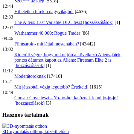
Szét*** az ideg
[5518]
12:44
Hihetetlen hírek a nagyvilágból
[4636]
12:33
The Alters: Last Variable DLC teszt [hozzászólások]
[1]
12:07
Warhammer 40,000: Rogue Trader
[86]
09:46
Filmsarok - mit láttál mostanában?
[43442]
13:02
Kiderült végre, hogy mikor jön a következő Aliens-játék,
pontos dátumot kapott az Aliens: Fireteam Elite 2 is
[hozzászólások]
[1]
11:12
Moderátoroknak
[17410]
15:21
Mit játszottál végig legutóbb? Értékeld!
[1615]
10:49
Corsair Cove teszt – Yo-ho-ho, kalóznak lenni jó-jó-jó!
[hozzászólások]
[3]
Hasznos tartalmak
3D-nyomtatás otthon, közérthetően