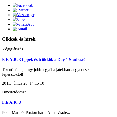
Cikkek és hírek
Végigjátszás
F.E.A.R. 3 tippek és trükkök a Day 1 Studiostól
Tizenöt ötlet, hogy jobb legyél a játékban - egyenesen a
fejlesztőktől!
2011. június 28. 14:15
10
Ismertető/teszt
F.E.A.R. 3
Point Man lő, Paxton hárít, Alma Wade...