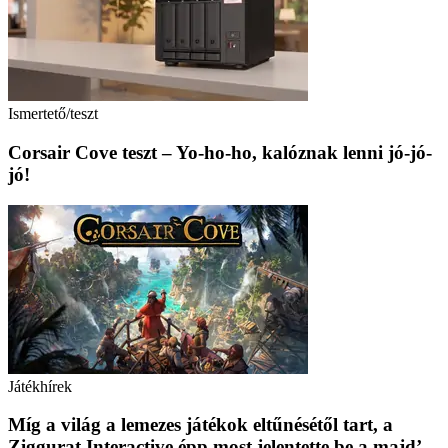
Ismertető/teszt
Corsair Cove teszt – Yo-ho-ho, kalóznak lenni jó-jó-
jó!
Játékhírek
Míg a világ a lemezes játékok eltűnésétől tart, a
Ziggurat Interactive épp most jelentette be a majd’