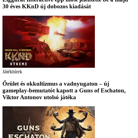
30 éves KKnD új dobozos kiadását
Játékhírek
Őrület és okkultizmus a vadnyugaton – új
gameplay-bemutatót kapott a Guns of Eschaton,
Viktor Antonov utolsó játéka