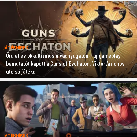
JÁTÉKHÍREK
Őrület és okkultizmus a vadnyugaton – új gameplay-
bemutatót kapott a Guns of Eschaton, Viktor Antonov
utolsó játéka
JÁTÉKHÍREK