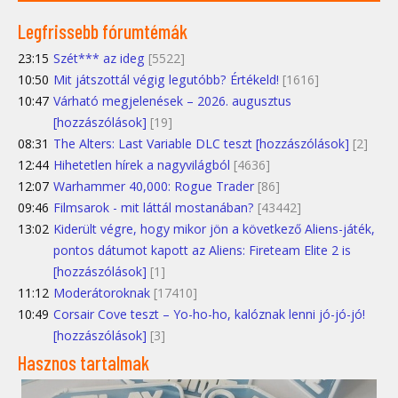
Legfrissebb fórumtémák
23:15
Szét*** az ideg
[5522]
10:50
Mit játszottál végig legutóbb? Értékeld!
[1616]
10:47
Várható megjelenések – 2026. augusztus
[hozzászólások]
[19]
08:31
The Alters: Last Variable DLC teszt [hozzászólások]
[2]
12:44
Hihetetlen hírek a nagyvilágból
[4636]
12:07
Warhammer 40,000: Rogue Trader
[86]
09:46
Filmsarok - mit láttál mostanában?
[43442]
13:02
Kiderült végre, hogy mikor jön a következő Aliens-játék,
pontos dátumot kapott az Aliens: Fireteam Elite 2 is
[hozzászólások]
[1]
11:12
Moderátoroknak
[17410]
10:49
Corsair Cove teszt – Yo-ho-ho, kalóznak lenni jó-jó-jó!
[hozzászólások]
[3]
Hasznos tartalmak