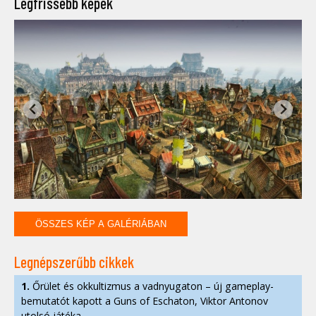
Legfrissebb képek
ÖSSZES KÉP A GALÉRIÁBAN
Legnépszerűbb cikkek
1.
Őrület és okkultizmus a vadnyugaton – új gameplay-
bemutatót kapott a Guns of Eschaton, Viktor Antonov
utolsó játéka