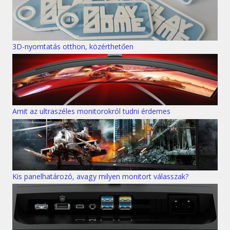
3D-nyomtatás otthon, közérthetően
Amit az ultraszéles monitorokról tudni érdemes
Kis panelhatározó, avagy milyen monitort válasszak?