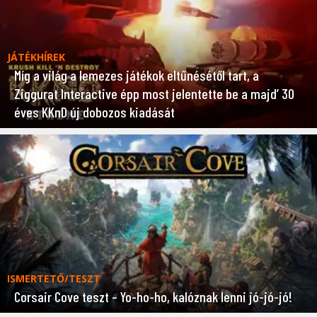
JÁTÉKHÍREK
Míg a világ a lemezes játékok eltűnésétől tart, a
Ziggurat Interactive épp most jelentette be a majd’ 30
éves KKnD új dobozos kiadását
ISMERTETŐ/TESZT
Corsair Cove teszt – Yo-ho-ho, kalóznak lenni jó-jó-jó!