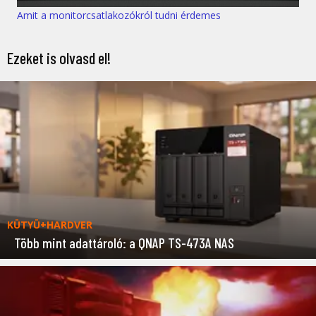
Amit a monitorcsatlakozókról tudni érdemes
Ezeket is olvasd el!
KÜTYÜ+HARDVER
Több mint adattároló: a QNAP TS-473A NAS