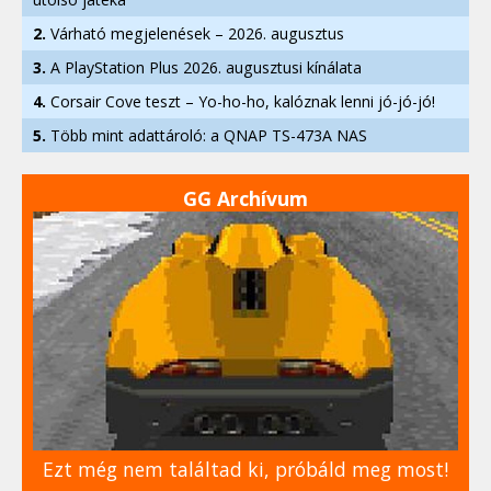
2.
Várható megjelenések – 2026. augusztus
3.
A PlayStation Plus 2026. augusztusi kínálata
4.
Corsair Cove teszt – Yo-ho-ho, kalóznak lenni jó-jó-jó!
5.
Több mint adattároló: a QNAP TS-473A NAS
GG Archívum
Ezt még nem találtad ki, próbáld meg most!