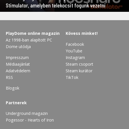
Stimulator, amelyben telekocsit fogunk vezetni
PlayDome online magazin
Kövess minket!
Az 1998-ban alapított PC
Facebook
Dome utódja
YouTube
Impresszum
Instagram
Médiaajánlat
Steam csoport
Adatvédelem
Steam kurátor
RSS
TikTok
Blogok
Partnerek
Underground magazin
Pogessor - Hearts of Iron