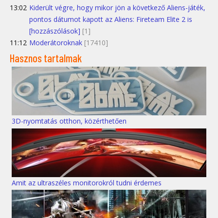
13:02
Kiderült végre, hogy mikor jön a következő Aliens-játék,
pontos dátumot kapott az Aliens: Fireteam Elite 2 is
[hozzászólások]
[1]
11:12
Moderátoroknak
[17410]
Hasznos tartalmak
3D-nyomtatás otthon, közérthetően
Amit az ultraszéles monitorokról tudni érdemes