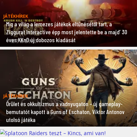
JÁTÉKHÍREK
Míg a világ a lemezes játékok eltűnésétől tart, a
Ziggurat Interactive épp most jelentette be a majd’ 30
éves KKnD új dobozos kiadását
JÁTÉKHÍREK
Őrület és okkultizmus a vadnyugaton – új gameplay-
bemutatót kapott a Guns of Eschaton, Viktor Antonov
utolsó játéka