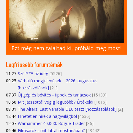
Ezt még nem találtad ki, próbáld meg most!
Legfrissebb fórumtémák
11:27
Szét*** az ideg
[5526]
09:25
Várható megjelenések – 2026. augusztus
[hozzászólások]
[21]
07:37
Új gép és bővítés - tippek és tanácsok
[15139]
10:50
Mit játszottál végig legutóbb? Értékeld!
[1616]
08:31
The Alters: Last Variable DLC teszt [hozzászólások]
[2]
12:44
Hihetetlen hírek a nagyvilágból
[4636]
12:07
Warhammer 40,000: Rogue Trader
[86]
09:46
Filmsarok - mit láttál mostanában?
[43442]