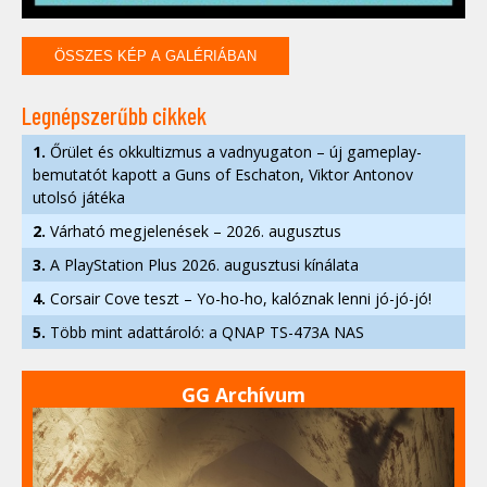
ÖSSZES KÉP A GALÉRIÁBAN
Legnépszerűbb cikkek
1.
Őrület és okkultizmus a vadnyugaton – új gameplay-
bemutatót kapott a Guns of Eschaton, Viktor Antonov
utolsó játéka
2.
Várható megjelenések – 2026. augusztus
3.
A PlayStation Plus 2026. augusztusi kínálata
4.
Corsair Cove teszt – Yo-ho-ho, kalóznak lenni jó-jó-jó!
5.
Több mint adattároló: a QNAP TS-473A NAS
GG Archívum