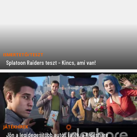
ISMERTETŐ/TESZT
Splatoon Raiders teszt – Kincs, ami van!
JÁTÉKHÍREK
Jön a legidegesítőbb autós játék, a Rideshare