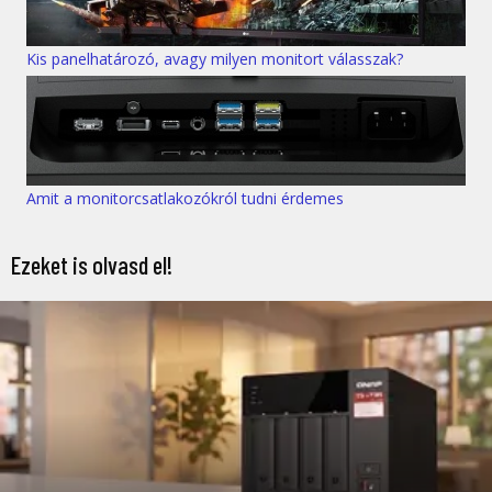
Kis panelhatározó, avagy milyen monitort válasszak?
Amit a monitorcsatlakozókról tudni érdemes
Ezeket is olvasd el!