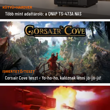
KÜTYÜ+HARDVER
Több mint adattároló: a QNAP TS-473A NAS
ISMERTETŐ/TESZT
Corsair Cove teszt – Yo-ho-ho, kalóznak lenni jó-jó-jó!