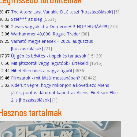
20:47
The Alters: Last Variable DLC teszt [hozzászólások]
[5]
20:33
Szét*** az ideg
[5531]
19:00
2 éves vagyok itt a Domeon.HIP-HOP HURÁÁ!!!!!!
[270]
13:06
Warhammer 40,000: Rogue Trader
[88]
09:25
Várható megjelenések – 2026. augusztus
[hozzászólások]
[21]
07:37
Új gép és bővítés - tippek és tanácsok
[15139]
10:50
Mit játszottál végig legutóbb? Értékeld!
[1616]
12:44
Hihetetlen hírek a nagyvilágból
[4636]
09:46
Filmsarok - mit láttál mostanában?
[43442]
13:02
Kiderült végre, hogy mikor jön a következő Aliens-
játék, pontos dátumot kapott az Aliens: Fireteam Elite
2 is [hozzászólások]
[1]
Hasznos tartalmak