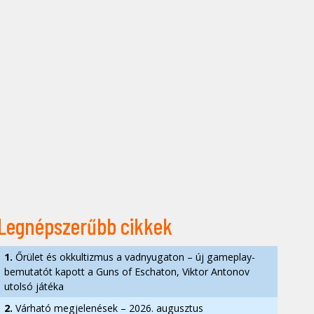
Legnépszerűbb cikkek
1.
Őrület és okkultizmus a vadnyugaton – új gameplay-
bemutatót kapott a Guns of Eschaton, Viktor Antonov
utolsó játéka
2.
Várható megjelenések – 2026. augusztus