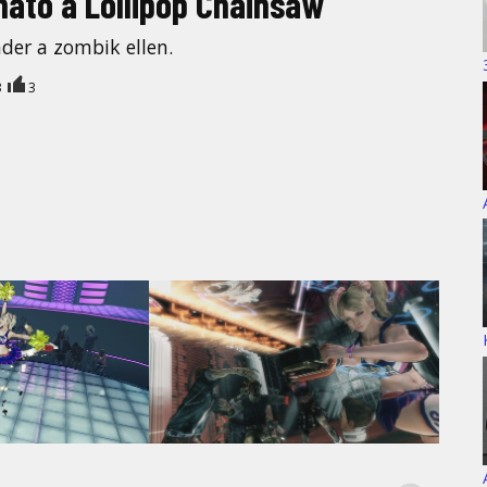
ható a Lollipop Chainsaw
der a zombik ellen.
3
3