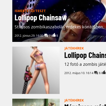
ISMERTETŐ/TESZT
Lollipop Chainsaw
Stílusos zombikaszabolás érdekes köntösben.
2012. június 29. 16:00
7
8
JÁTÉKHÍREK
Lollipop Chain
12 fotó a zombis játé
2012. május 10. 16:14
8
JÁTÉKHÍREK