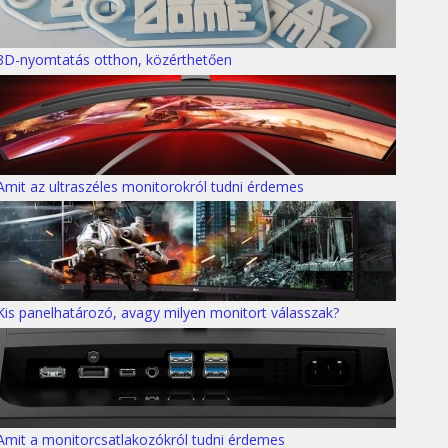
3D-nyomtatás otthon, közérthetően
Amit az ultraszéles monitorokról tudni érdemes
Kis panelhatározó, avagy milyen monitort válasszak?
Amit a monitorcsatlakozókról tudni érdemes