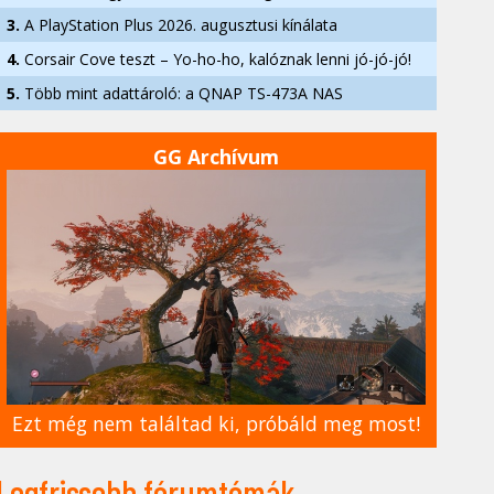
3.
A PlayStation Plus 2026. augusztusi kínálata
4.
Corsair Cove teszt – Yo-ho-ho, kalóznak lenni jó-jó-jó!
5.
Több mint adattároló: a QNAP TS-473A NAS
GG Archívum
Ezt még nem találtad ki, próbáld meg most!
Legfrissebb fórumtémák