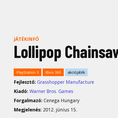
JÁTÉKINFÓ
Lollipop Chainsa
PlayStation 3
Xbox 360
akciójáték
Fejlesztő:
Grasshopper Manufacture
Kiadó:
Warner Bros. Games
Forgalmazó:
Cenega Hungary
Megjelenés:
2012. június 15.