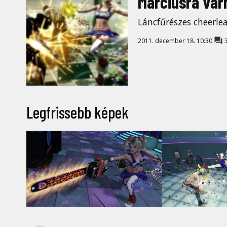
Márciusra vár
Láncfűrészes cheerlea
2011. december 18. 10:30
Legfrissebb képek