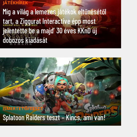
JÁTÉKHÍREK
Míg a világ a lemezes játékok eltűnésétől
tart, a Ziggurat Interactive épp most
jelentette be a majd’ 30 éves KKnD új
dobozos kiadását
ISMERTETŐ/TESZT
Splatoon Raiders teszt – Kincs, ami van!