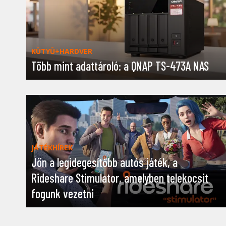
KÜTYÜ+HARDVER
Több mint adattároló: a QNAP TS-473A NAS
JÁTÉKHÍREK
Jön a legidegesítőbb autós játék, a
Rideshare Stimulator, amelyben telekocsit
fogunk vezetni