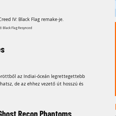
Creed IV: Black Flag remake-je.
d: Black Flag Resynced
es
öröttből az Indiai-óceán legrettegettebb
hatsz, de az ehhez vezető út hosszú és
 Ghost Recon Phantoms