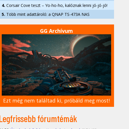
4.
Corsair Cove teszt – Yo-ho-ho, kalóznak lenni jó-jó-jó!
5.
Több mint adattároló: a QNAP TS-473A NAS
GG Archívum
Ezt még nem találtad ki, próbáld meg most!
Legfrissebb fórumtémák