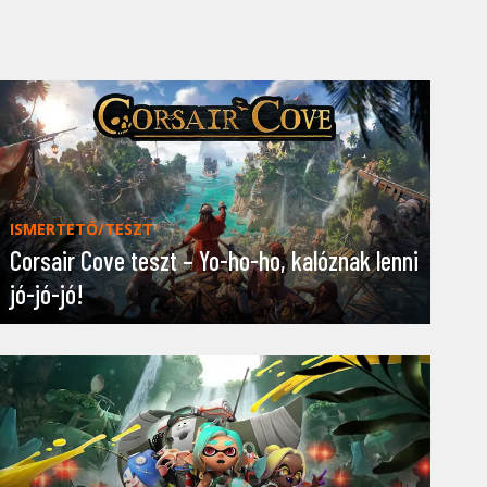
ISMERTETŐ/TESZT
Corsair Cove teszt – Yo-ho-ho, kalóznak lenni
jó-jó-jó!