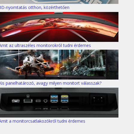
3D-nyomtatás otthon, közérthetően
Amit az ultraszéles monitorokról tudni érdemes
Kis panelhatározó, avagy milyen monitort válasszak?
Amit a monitorcsatlakozókról tudni érdemes