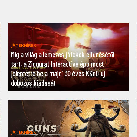
JÁTÉKHÍREK
Míg a világ a lemezes játékok eltűnésétől
tart, a Ziggurat Interactive épp most
jelentette be a majd’ 30 éves KKnD új
dobozos kiadását
JÁTÉKHÍREK