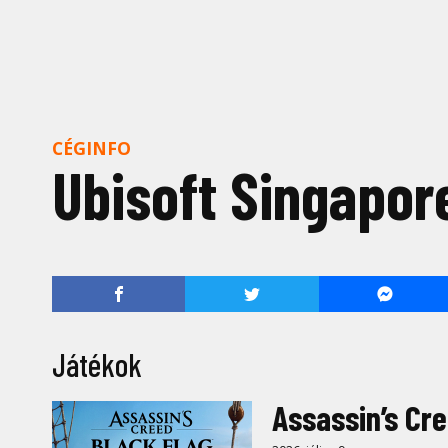
CÉGINFO
Ubisoft Singapor
Játékok
Assassin’s Cr