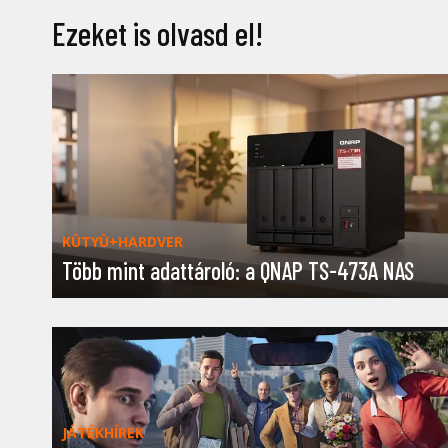
Ezeket is olvasd el!
KÜTYÜ+HARDVER
Több mint adattároló: a QNAP TS-473A NAS
JÁTÉKHÍREK