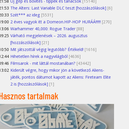
21:58
Új gép és bővítés - tippek és tanácsok
[15140]
21:53
The Alters: Last Variable DLC teszt [hozzászólások]
[6]
20:33
Szét*** az ideg
[5531]
19:00
2 éves vagyok itt a Domeon.HIP-HOP HURÁÁ!!!!!!
[270]
13:06
Warhammer 40,000: Rogue Trader
[88]
09:25
Várható megjelenések – 2026. augusztus
[hozzászólások]
[21]
10:50
Mit játszottál végig legutóbb? Értékeld!
[1616]
12:44
Hihetetlen hírek a nagyvilágból
[4636]
09:46
Filmsarok - mit láttál mostanában?
[43442]
13:02
Kiderült végre, hogy mikor jön a következő Aliens-
játék, pontos dátumot kapott az Aliens: Fireteam Elite
2 is [hozzászólások]
[1]
Hasznos tartalmak