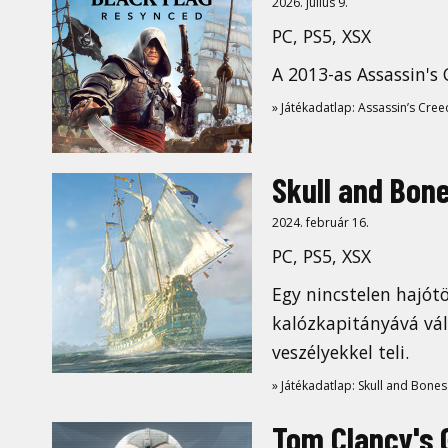
2026. július 9.
PC, PS5, XSX
A 2013-as Assassin's 
» Játékadatlap: Assassin’s Cree
Skull and Bon
2024. február 16.
PC, PS5, XSX
Egy nincstelen hajót
kalózkapitányává vál
veszélyekkel teli.
» Játékadatlap: Skull and Bones
Tom Clancy's