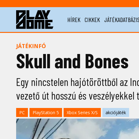
HÍREK
CIKKEK
JÁTÉKADATBÁZI
JÁTÉKINFÓ
Skull and Bones
Egy nincstelen hajótöröttből az I
vezető út hosszú és veszélyekkel t
PC
PlayStation 5
Xbox Series X/S
akciójáték