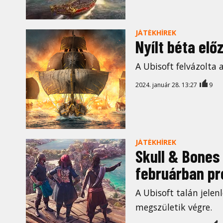
JÁTÉKHÍREK
Nyílt béta elő
A Ubisoft felvázolta a
2024. január 28. 13:27
9
JÁTÉKHÍREK
Skull & Bones
februárban pr
A Ubisoft talán jelen
megszületik végre.