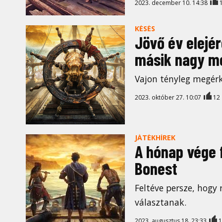
2023. december 10. 14:38
KÉSÉS
Jövő év elejér
másik nagy me
Vajon tényleg megérk
2023. október 27. 10:07
12
JÁTÉKHÍREK
A hónap vége f
Bonest
Feltéve persze, hogy 
választanak.
2023. augusztus 18. 23:33
1