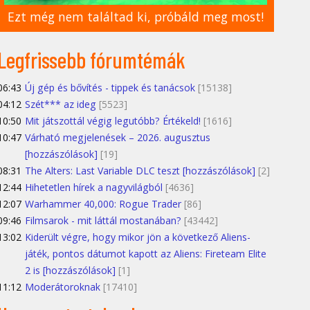
Ezt még nem találtad ki, próbáld meg most!
Legfrissebb fórumtémák
06:43
Új gép és bővítés - tippek és tanácsok
[15138]
04:12
Szét*** az ideg
[5523]
10:50
Mit játszottál végig legutóbb? Értékeld!
[1616]
10:47
Várható megjelenések – 2026. augusztus
[hozzászólások]
[19]
08:31
The Alters: Last Variable DLC teszt [hozzászólások]
[2]
12:44
Hihetetlen hírek a nagyvilágból
[4636]
12:07
Warhammer 40,000: Rogue Trader
[86]
09:46
Filmsarok - mit láttál mostanában?
[43442]
13:02
Kiderült végre, hogy mikor jön a következő Aliens-
játék, pontos dátumot kapott az Aliens: Fireteam Elite
2 is [hozzászólások]
[1]
11:12
Moderátoroknak
[17410]