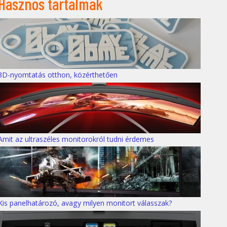
Hasznos tartalmak
3D-nyomtatás otthon, közérthetően
Amit az ultraszéles monitorokról tudni érdemes
Kis panelhatározó, avagy milyen monitort válasszak?