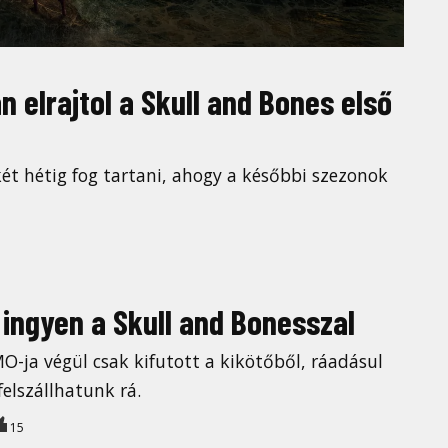
 elrajtol a Skull and Bones első
két hétig fog tartani, ahogy a későbbi szezonok
 ingyen a Skull and Bonesszal
O-ja végül csak kifutott a kikötőből, ráadásul
elszállhatunk rá.
15