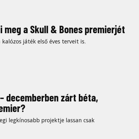
zi meg a Skull & Bones premierjét
 kalózos játék első éves terveit is.
 – decemberben zárt béta,
emier?
legi legkínosabb projektje lassan csak