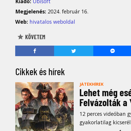
Kiadó:
Ubisoft
Megjelenés:
2024. február 16.
Web:
hivatalos weboldal
KÖVETEM
Cikkek és hírek
JÁTÉKHÍREK
Lehet még esé
Felvázolták a 
12 perces videóban 
gyakorlatilag kicserél