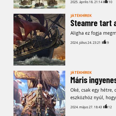
2025. április 18. 21:14
10
JÁTÉKHÍREK
Steamre tart 
Aligha ez fogja megm
2024. július 24. 23:21
9
JÁTÉKHÍREK
Máris ingyenes
Oké, csak egy hétre,
eszközhöz nyúl, hogy
2024. május 27. 18:43
12