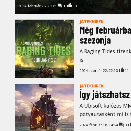
2024. február 28. 20:15
1
30
JÁTÉKHÍREK
Még februárban
szezonja
A Raging Tides tizen
is.
2024. február 22. 22:10
11
JÁTÉKHÍREK
Így játszhatsz
A Ubisoft kalózos MM
potyautasként mi is f
2024. február 18. 14:54
3