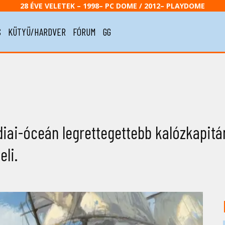
28 ÉVE VELETEK – 1998– PC DOME / 2012– PLAYDOME
S
KÜTYÜ/HARDVER
FÓRUM
GG
ndiai-óceán legrettegettebb kalózkapitá
eli.