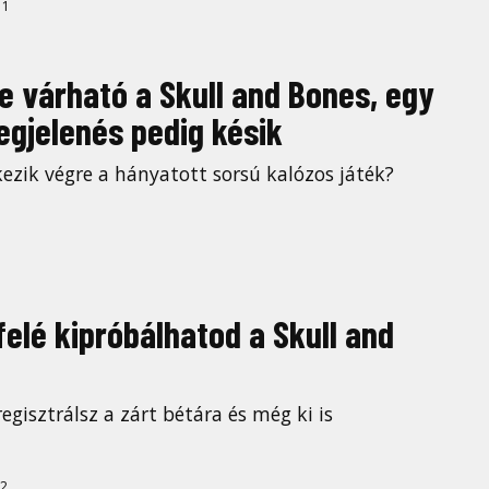
11
e várható a Skull and Bones, egy
gjelenés pedig késik
ezik végre a hányatott sorsú kalózos játék?
elé kipróbálhatod a Skull and
regisztrálsz a zárt bétára és még ki is
2