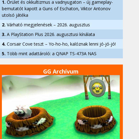
1.
Őrület és okkultizmus a vadnyugaton – új gameplay-
bemutatót kapott a Guns of Eschaton, Viktor Antonov
utolsó játéka
2.
Várható megjelenések – 2026. augusztus
3.
A PlayStation Plus 2026. augusztusi kínálata
4.
Corsair Cove teszt – Yo-ho-ho, kalóznak lenni jó-jó-jó!
5.
Több mint adattároló: a QNAP TS-473A NAS
GG Archívum