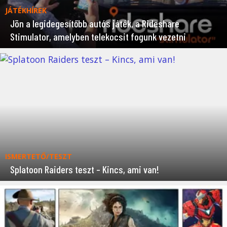
JÁTÉKHÍREK
Jön a legidegesítőbb autós játék, a Rideshare
Stimulator, amelyben telekocsit fogunk vezetni
ISMERTETŐ/TESZT
Splatoon Raiders teszt – Kincs, ami van!