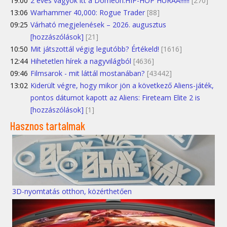
19:00
2 éves vagyok itt a Domeon.HIP-HOP HURÁÁ!!!!!!
[270]
13:06
Warhammer 40,000: Rogue Trader
[88]
09:25
Várható megjelenések – 2026. augusztus
[hozzászólások]
[21]
10:50
Mit játszottál végig legutóbb? Értékeld!
[1616]
12:44
Hihetetlen hírek a nagyvilágból
[4636]
09:46
Filmsarok - mit láttál mostanában?
[43442]
13:02
Kiderült végre, hogy mikor jön a következő Aliens-játék,
pontos dátumot kapott az Aliens: Fireteam Elite 2 is
[hozzászólások]
[1]
Hasznos tartalmak
3D-nyomtatás otthon, közérthetően