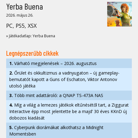
Yerba Buena
2026. május 26.
PC, PS5, XSX
» Játékadatlap: Yerba Buena
Legnépszerűbb cikkek
1.
Várható megjelenések – 2026. augusztus
2.
Őrület és okkultizmus a vadnyugaton – új gameplay-
bemutatót kapott a Guns of Eschaton, Viktor Antonov
utolsó játéka
3.
Több mint adattároló: a QNAP TS-473A NAS
4.
Míg a világ a lemezes játékok eltűnésétől tart, a Ziggurat
Interactive épp most jelentette be a majd’ 30 éves KKnD új
dobozos kiadását
5.
Cyberpunk diorámákat alkothatsz a Midnight
Momentsben