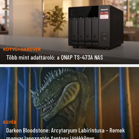
KÜTYÜ+HARDVER
Több mint adattároló: a QNAP TS-473A NAS
EGYÉB
Darken Bloodstone: Arcytaryum Labirintusa – Remek
magyar lapozgatós fantasy játékkönyv