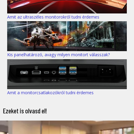
Amit az ultraszéles monitorokról tudni érdemes
Kis panelhatározó, avagy milyen monitort válasszak?
Amit a monitorcsatlakozókról tudni érdemes
Ezeket is olvasd el!