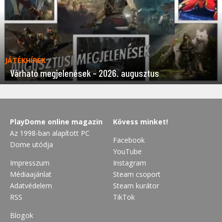
JÁTÉKHÍREK
Várható megjelenések – 2026. augusztus
PlayDome online magazin
Kövess minket!
Az 1998-ban alapított PC
Facebook
Dome utódja
YouTube
Impresszum
Instagram
Médiaajánlat
Steam csoport
Adatvédelem
Steam kurátor
RSS
TikTok
Blogok