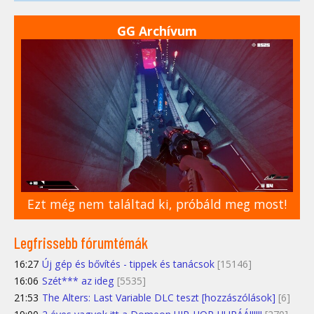
GG Archívum
Ezt még nem találtad ki, próbáld meg most!
Legfrissebb fórumtémák
16:27
Új gép és bővítés - tippek és tanácsok
[15146]
16:06
Szét*** az ideg
[5535]
21:53
The Alters: Last Variable DLC teszt [hozzászólások]
[6]