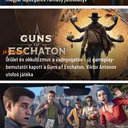
JÁTÉKHÍREK
Őrület és okkultizmus a vadnyugaton – új gameplay-
bemutatót kapott a Guns of Eschaton, Viktor Antonov
utolsó játéka