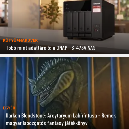
KÜTYÜ+HARDVER
Több mint adattároló: a QNAP TS-473A NAS
EGYÉB
Darken Bloodstone: Arcytaryum Labirintusa – Remek
magyar lapozgatós fantasy játékkönyv