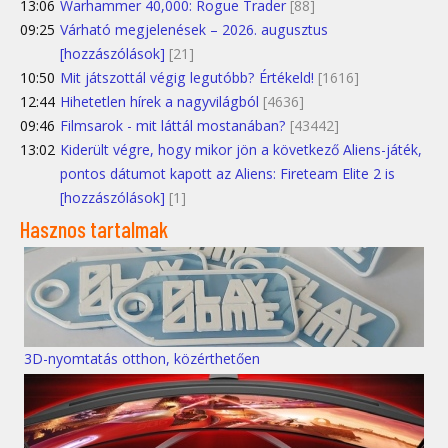
13:06
Warhammer 40,000: Rogue Trader
[88]
09:25
Várható megjelenések – 2026. augusztus
[hozzászólások]
[21]
10:50
Mit játszottál végig legutóbb? Értékeld!
[1616]
12:44
Hihetetlen hírek a nagyvilágból
[4636]
09:46
Filmsarok - mit láttál mostanában?
[43442]
13:02
Kiderült végre, hogy mikor jön a következő Aliens-játék,
pontos dátumot kapott az Aliens: Fireteam Elite 2 is
[hozzászólások]
[1]
Hasznos tartalmak
3D-nyomtatás otthon, közérthetően