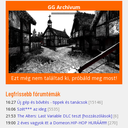
GG Archívum
Ezt még nem találtad ki, próbáld meg most!
Legfrissebb fórumtémák
16:27
Új gép és bővítés - tippek és tanácsok
[15146]
16:06
Szét*** az ideg
[5535]
21:53
The Alters: Last Variable DLC teszt [hozzászólások]
[6]
19:00
2 éves vagyok itt a Domeon.HIP-HOP HURÁÁ!!!!!!
[270]