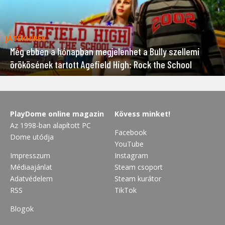
JÁTÉKHÍREK
Még ebben a hónapban megjelenhet a Bully szellemi
örökösének tartott Agefield High: Rock the School
PlayDome online magazin
Kövess minket!
Az 1998-ban alapított PC
Facebook
Dome utódja
YouTube
Impresszum
Instagram
Médiaajánlat
Steam csoport
Adatvédelem
Steam kurátor
RSS
TikTok
Blogok