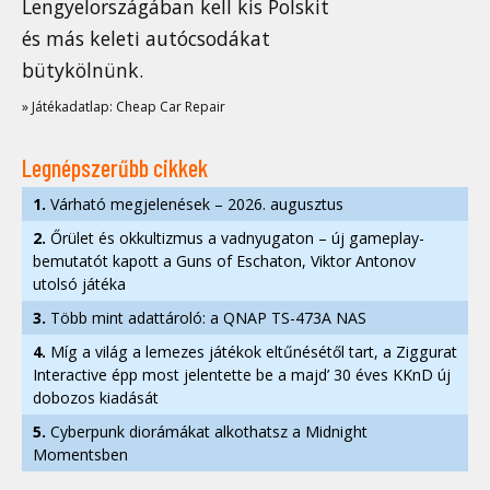
Lengyelországában kell kis Polskit
és más keleti autócsodákat
bütykölnünk.
» Játékadatlap: Cheap Car Repair
Legnépszerűbb cikkek
1.
Várható megjelenések – 2026. augusztus
2.
Őrület és okkultizmus a vadnyugaton – új gameplay-
bemutatót kapott a Guns of Eschaton, Viktor Antonov
utolsó játéka
3.
Több mint adattároló: a QNAP TS-473A NAS
4.
Míg a világ a lemezes játékok eltűnésétől tart, a Ziggurat
Interactive épp most jelentette be a majd’ 30 éves KKnD új
dobozos kiadását
5.
Cyberpunk diorámákat alkothatsz a Midnight
Momentsben