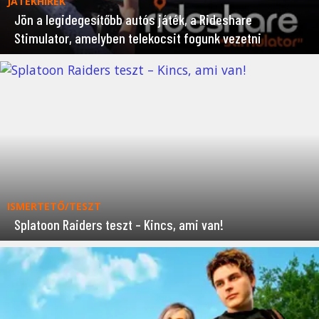
JÁTÉKHÍREK
Jön a legidegesítőbb autós játék, a Rideshare
Stimulator, amelyben telekocsit fogunk vezetni
ISMERTETŐ/TESZT
Splatoon Raiders teszt – Kincs, ami van!