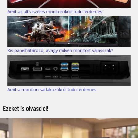
Amit az ultraszéles monitorokról tudni érdemes
Kis panelhatározó, avagy milyen monitort válasszak?
Amit a monitorcsatlakozókról tudni érdemes
Ezeket is olvasd el!