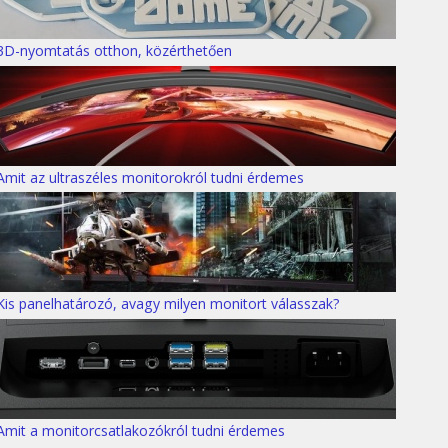
3D-nyomtatás otthon, közérthetően
Amit az ultraszéles monitorokról tudni érdemes
Kis panelhatározó, avagy milyen monitort válasszak?
Amit a monitorcsatlakozókról tudni érdemes