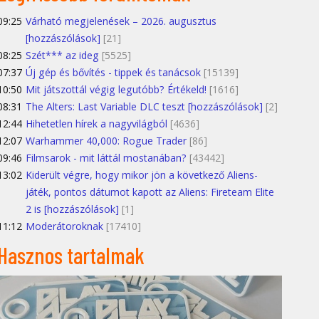
09:25
Várható megjelenések – 2026. augusztus
[hozzászólások]
[21]
08:25
Szét*** az ideg
[5525]
07:37
Új gép és bővítés - tippek és tanácsok
[15139]
10:50
Mit játszottál végig legutóbb? Értékeld!
[1616]
08:31
The Alters: Last Variable DLC teszt [hozzászólások]
[2]
12:44
Hihetetlen hírek a nagyvilágból
[4636]
12:07
Warhammer 40,000: Rogue Trader
[86]
09:46
Filmsarok - mit láttál mostanában?
[43442]
13:02
Kiderült végre, hogy mikor jön a következő Aliens-
játék, pontos dátumot kapott az Aliens: Fireteam Elite
2 is [hozzászólások]
[1]
11:12
Moderátoroknak
[17410]
Hasznos tartalmak