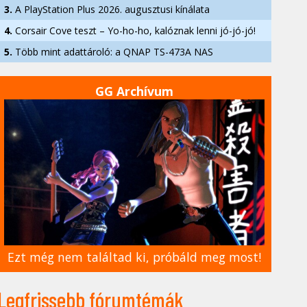
3.
A PlayStation Plus 2026. augusztusi kínálata
4.
Corsair Cove teszt – Yo-ho-ho, kalóznak lenni jó-jó-jó!
5.
Több mint adattároló: a QNAP TS-473A NAS
GG Archívum
Ezt még nem találtad ki, próbáld meg most!
Legfrissebb fórumtémák