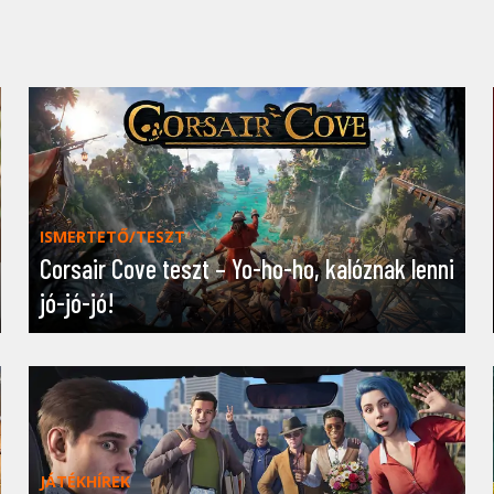
ISMERTETŐ/TESZT
Corsair Cove teszt – Yo-ho-ho, kalóznak lenni
jó-jó-jó!
JÁTÉKHÍREK