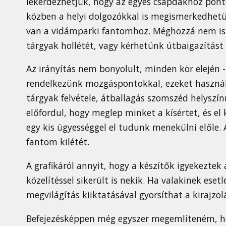
lekérdezhetjük, hogy az egyes csapdákhoz ponto
közben a helyi dolgozókkal is megismerkedhetün
van a vidámparki fantomhoz. Méghozzá nem is k
tárgyak hollétét, vagy kérhetünk útbaigazítást a
Az irányítás nem bonyolult, minden kör elején -
rendelkezünk mozgáspontokkal, ezeket használh
tárgyak felvétele, átballagás szomszéd helyszín
előfordul, hogy meglep minket a kísértet, és el
egy kis ügyességgel el tudunk menekülni előle. A
fantom kilétét.
A grafikáról annyit, hogy a készítők igyekeztek 
közelítéssel sikerült is nekik. Ha valakinek ese
megvilágítás kiiktatásával gyorsíthat a kirajzol
Befejezésképpen még egyszer megemlíteném, ho