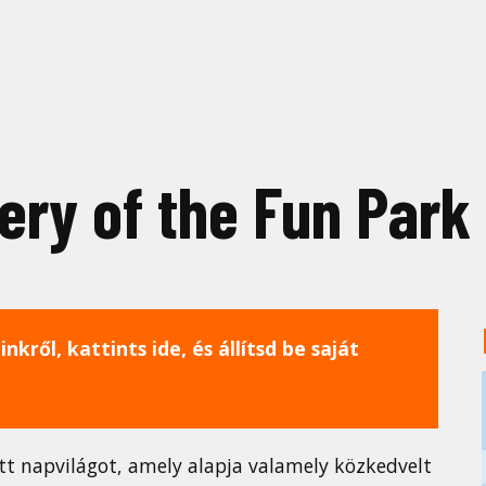
ery of the Fun Par
nkről, kattints ide, és állítsd be saját
tt napvilágot, amely alapja valamely közkedvelt