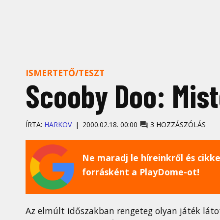
ISMERTETŐ/TESZT
Scooby Doo: Mist
ÍRTA:
HARKOV
2000.02.18. 00:00
3 HOZZÁSZÓLÁS
Ne maradj le híreinkről és cikkei
forrásként a PlayDome-ot!
Az elmúlt időszakban rengeteg olyan játék láto