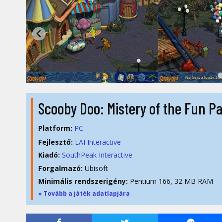
Scooby Doo: Mistery of the Fun 
Platform:
PC
Fejlesztő:
EAI Interactive
Kiadó:
SouthPeak Interactive
Forgalmazó:
Ubisoft
Minimális rendszerigény:
Pentium 166, 32 MB RAM
» Tovább a játék adatlapjára