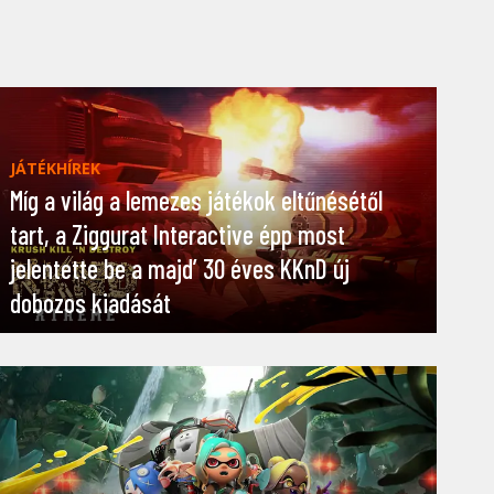
JÁTÉKHÍREK
Míg a világ a lemezes játékok eltűnésétől
tart, a Ziggurat Interactive épp most
jelentette be a majd’ 30 éves KKnD új
dobozos kiadását