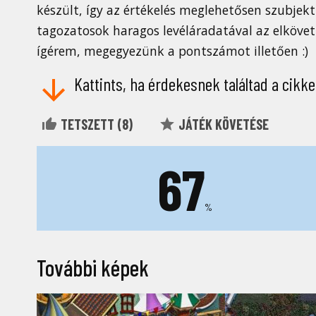
készült, így az értékelés meglehetősen szubjekt
tagozatosok haragos levéláradatával az elkövetk
ígérem, megegyezünk a pontszámot illetően :)
Kattints, ha érdekesnek találtad a cikke
TETSZETT (
8
)
JÁTÉK KÖVETÉSE
67
%
További képek