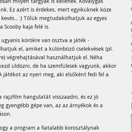
san milyen tárgyak is kellenek. Kóválygás
k. Ez azért is érdekes, mert egyiküknek köze
evés... :) Tőlük megtudakolhatjuk az egyes
 Scooby kaja felé is.
 ugyanis körökre van osztva a játék -
atjuk el, amiket a különböző cselekvések (pl.
re) végrehajtásával használhatjuk el. Néha
 kezd üldözni, de ha szemfülesek vagyunk, akkor
 játékot az nyeri meg, aki elsőként fedi fel a
a rajzfilm hangulatát visszaadni, és ez jó
tleg gyengébb gépe van, az az árnyékok és a
áson.
gy a program a fiatalabb korosztálynak