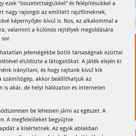
y ezek "összetettségükkel" és felépítésükkel a
zt nagy rajongói az említett rajzfilmeknek,
tévé képernyőjén kívül is. Nos, ez alkalommal a
ra, valamint a különös rejtélyek megoldására
 sor.
atatlan jelenségekbe botló társaságnak ezúttal
nlétével elüldözte a látogatókat. A játék elején ki
énk irányítani, és hogy rajtunk kívül kik
 számítógép, akkor beállíthatjuk az
n is akár, de helyi hálózaton és interneten
ódszeresen be lehessen járni az egészet. A
ön. A megfelelőeket begyűjtve
apdát a kísértetnek. Az egyik ablakban