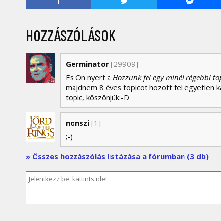
HOZZÁSZÓLÁSOK
Germinator
[29909]
És Ön nyert a
Hozzunk fel egy minél régebbi t
majdnem 8 éves topicot hozott fel egyetlen k
topic, köszönjük:-D
nonszi
[1]
;-)
» Összes hozzászólás listázása a fórumban (3 db)