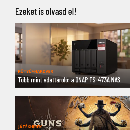
Ezeket is olvasd el!
KÜTYÜ+HARDVER
Több mint adattároló: a QNAP TS-473A NAS
JÁTÉKHÍREK