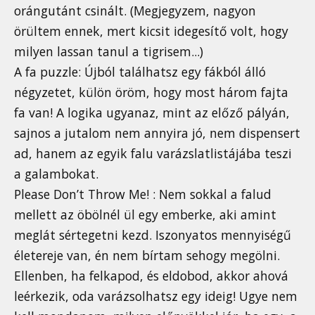
orángutánt csinált. (Megjegyzem, nagyon
örültem ennek, mert kicsit idegesítő volt, hogy
milyen lassan tanul a tigrisem...)
A fa puzzle: Újból találhatsz egy fákból álló
négyzetet, külön öröm, hogy most három fajta
fa van! A logika ugyanaz, mint az előző pályán,
sajnos a jutalom nem annyira jó, nem dispensert
ad, hanem az egyik falu varázslatlistájába teszi
a galambokat.
Please Don’t Throw Me! : Nem sokkal a falud
mellett az öbölnél ül egy emberke, aki amint
meglát sértegetni kezd. Iszonyatos mennyiségű
életereje van, én nem bírtam sehogy megölni.
Ellenben, ha felkapod, és eldobod, akkor ahová
leérkezik, oda varázsolhatsz egy ideig! Ugye nem