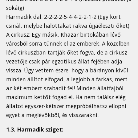
sokáig)
Harmadik dal: 2-2-2-2-5-4-4-2-2-1-2 (Egy kört
csinál, melybe halottakat rakva újjáéleszti őket)
A cirkusz: Egy másik, Khazar birtokában lévő
városból sorra tünnek el az emberek. A közelben
lévő cirkuszban tartják őket fogva, de a cirkusz
vezetője csak pár egzotikus állat fejében adja
vissza. Úgy vettem észre, hogy a bárányon kivül
minden állítot elfogad, a legjobb a farkas, mert
az két embert szabadít fel! Minden állatfajból
maximum kettőt fogad el. Ha nem találsz elég
állatot egyszer-kétszer megpróbálhatsz ellopni
egyet a meglévőkből, és visszarakni.
1.3. Harmadik sziget: