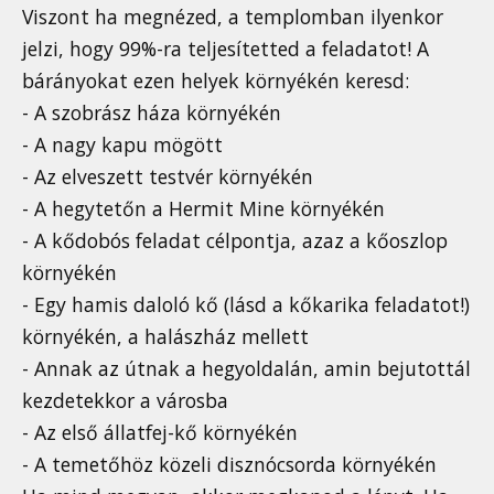
Viszont ha megnézed, a templomban ilyenkor
jelzi, hogy 99%-ra teljesítetted a feladatot! A
bárányokat ezen helyek környékén keresd:
- A szobrász háza környékén
- A nagy kapu mögött
- Az elveszett testvér környékén
- A hegytetőn a Hermit Mine környékén
- A kődobós feladat célpontja, azaz a kőoszlop
környékén
- Egy hamis daloló kő (lásd a kőkarika feladatot!)
környékén, a halászház mellett
- Annak az útnak a hegyoldalán, amin bejutottál
kezdetekkor a városba
- Az első állatfej-kő környékén
- A temetőhöz közeli disznócsorda környékén