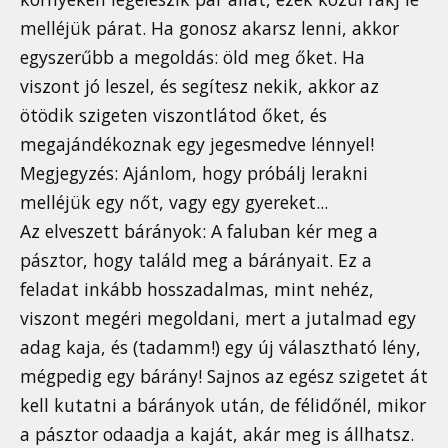
melléjük párat. Ha gonosz akarsz lenni, akkor
egyszerűbb a megoldás: öld meg őket. Ha
viszont jó leszel, és segítesz nekik, akkor az
ötödik szigeten viszontlátod őket, és
megajándékoznak egy jegesmedve lénnyel!
Megjegyzés: Ajánlom, hogy próbálj lerakni
melléjük egy nőt, vagy egy gyereket...
Az elveszett bárányok: A faluban kér meg a
pásztor, hogy találd meg a bárányait. Ez a
feladat inkább hosszadalmas, mint nehéz,
viszont megéri megoldani, mert a jutalmad egy
adag kaja, és (tadamm!) egy új választható lény,
mégpedig egy bárány! Sajnos az egész szigetet át
kell kutatni a bárányok után, de félidőnél, mikor
a pásztor odaadja a kaját, akár meg is állhatsz.