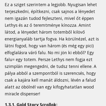
Ez a sziget szerintem a legjobb. Nyugisan lehet
terjeszkedni, építkezni, csak sajnos a lényedet
nem igazán tudod fejleszteni, mivel őt éppen
Lethys és az ő teremtménye kínozza. Amint
látod, a lényedet három totemből kilövő
energianyaláb tartja fogva. Ha körülnézel, azt is
látni fogod, hogy van három (és még egy pici)
elfoglalásra váró falu. No mi jön ki ebből? Egy
falu= egy totem. Persze Lethys nem fogja ezt
szimplán megengedni, de tudsz tenni ellene. A
pálya abból a szempontból is szerencsés, hogy
csak a kajára kell manát áldozni, lévén a falud
alatt az öbölnél van egy kifogyhatatlan wood
miracle dispenser!
1.3.1. Gold Story Scrollok: