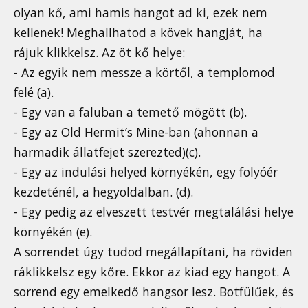
olyan kő, ami hamis hangot ad ki, ezek nem
kellenek! Meghallhatod a kövek hangját, ha
rájuk klikkelsz. Az öt kő helye:
- Az egyik nem messze a körtől, a templomod
felé (a).
- Egy van a faluban a temető mögött (b).
- Egy az Old Hermit’s Mine-ban (ahonnan a
harmadik állatfejet szerezted)(c).
- Egy az indulási helyed környékén, egy folyóér
kezdeténél, a hegyoldalban. (d).
- Egy pedig az elveszett testvér megtalálási helye
környékén (e).
A sorrendet úgy tudod megállapítani, ha röviden
ráklikkelsz egy kőre. Ekkor az kiad egy hangot. A
sorrend egy emelkedő hangsor lesz. Botfülűek, és