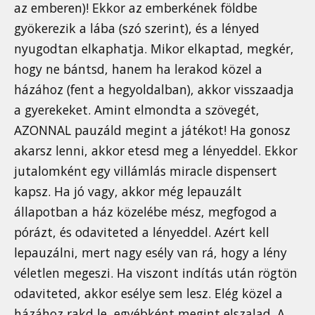
az emberen)! Ekkor az emberkének földbe
gyökerezik a lába (szó szerint), és a lényed
nyugodtan elkaphatja. Mikor elkaptad, megkér,
hogy ne bántsd, hanem ha lerakod közel a
házához (fent a hegyoldalban), akkor visszaadja
a gyerekeket. Amint elmondta a szövegét,
AZONNAL pauzáld megint a játékot! Ha gonosz
akarsz lenni, akkor etesd meg a lényeddel. Ekkor
jutalomként egy villámlás miracle dispensert
kapsz. Ha jó vagy, akkor még lepauzált
állapotban a ház közelébe mész, megfogod a
pórázt, és odaviteted a lényeddel. Azért kell
lepauzálni, mert nagy esély van rá, hogy a lény
véletlen megeszi. Ha viszont indítás után rögtön
odaviteted, akkor esélye sem lesz. Elég közel a
házához rakd le, egyébként megint elszalad. A