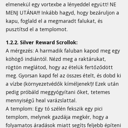
elmenekül egy vortexbe a lényeddel együtt! NE
MENJ UTÁNA!!! Inkább hagyd, hogy bezáruljon a
kapu, foglald el a megmaradt falukat, és
pusztítsd el a templomot.
1.2.2. Silver Reward Scrollok:
A mérgezés: A harmadik faluban kapod meg egy
köhögő indiántól. Nézd meg a raktárukat,
rögtön meglátod, hogy az ételük fertőződött
meg. Gyorsan kapd fel az összes ételt, és dobd ki
a vízbe (környezetvédők kíméljenek!)! Ezek után
pedig próbáld meggyógyítani őket, tetemes
mennyiségű heal varázslattal.
A templom: Egy tó szélén fekszik egy pici
templom, melynek gazdája megkér, hogy a
folyamatos áradások miatt segíts feljebb építeni