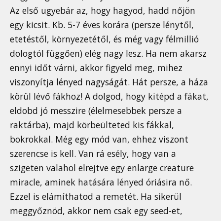
Az első ugyebár az, hogy hagyod, hadd nőjön
egy kicsit. Kb. 5-7 éves korára (persze lénytől,
etetéstől, környezetétől, és még vagy félmillió
dologtól függően) elég nagy lesz. Ha nem akarsz
ennyi időt várni, akkor figyeld meg, mihez
viszonyítja lényed nagyságát. Hát persze, a háza
körül lévő fákhoz! A dolgod, hogy kitépd a fákat,
eldobd jó messzire (élelmesebbek persze a
raktárba), majd körbeülteted kis fákkal,
bokrokkal. Még egy mód van, ehhez viszont
szerencse is kell. Van rá esély, hogy van a
szigeten valahol elrejtve egy enlarge creature
miracle, aminek hatására lényed óriásira nő.
Ezzel is elámíthatod a remetét. Ha sikerül
meggyőznöd, akkor nem csak egy seed-et,