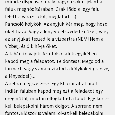
miracle dispenser, mely nagyon sokat jelent a
faluk meghódításában! Csak lődd el egy falu
felett a varázslatot, meglátod… :)
Pancsoló kölykök: Az anyjuk kér meg, hogy hozd
őket haza. Vagy a lényeddel szeded ki őket, vagy
az anyjukat teszed le a vízpartra (NEM! Nem a
vízbe!), és ő kihívja őket.
A tehén tolvajok: Az utolsó faluk egyikében
kapod meg a feladatot. Te döntesz: Megölöd a
farmert, vagy szórakoztatod a kölyköket (persze,
a lényeddel!)…
A zebra megszerzése: Egy Khazar által uralt
indián faluban kapod meg ezt a feladatot egy
öreg nőtől, miután elfoglaltad a falut. Egy körbe
kell belepakolni három dolgot. A sorrend nem
fontos. Először is valami olyat kell belepakolni,