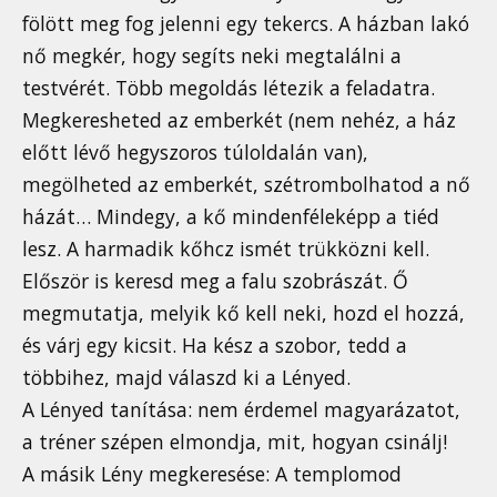
fölött meg fog jelenni egy tekercs. A házban lakó
nő megkér, hogy segíts neki megtalálni a
testvérét. Több megoldás létezik a feladatra.
Megkeresheted az emberkét (nem nehéz, a ház
előtt lévő hegyszoros túloldalán van),
megölheted az emberkét, szétrombolhatod a nő
házát… Mindegy, a kő mindenféleképp a tiéd
lesz. A harmadik kőhcz ismét trükközni kell.
Először is keresd meg a falu szobrászát. Ő
megmutatja, melyik kő kell neki, hozd el hozzá,
és várj egy kicsit. Ha kész a szobor, tedd a
többihez, majd válaszd ki a Lényed.
A Lényed tanítása: nem érdemel magyarázatot,
a tréner szépen elmondja, mit, hogyan csinálj!
A másik Lény megkeresése: A templomod