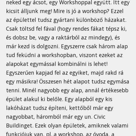
neked egy ácsot, egy Workshoppal együtt. Itt egy
kicsit álljunk meg! Mire is jó a workshop? Ezzel
az épülettel tudsz gyártani különböző házakat.
Csak töltsd fel fával (hogy rendes fákat tépsz ki,
és dobsz be, vagy a raktárból az mindegy), és
már kezd is dolgozni. Egyszerre csak három alap
tud feküdni a workshopban, viszont ezeket az
alapokat egymással kombinálni is lehet!
Egyszerűen kapjad fel az egyiket, majd rakd rá
egy másikra! Összesen hét alapot tudsz egymása
tenni. Minél nagyobb egy alap, annál értékesebb
épület alakul ki belőle. Egy alapból egy kis
lakóházat tudsz építeni, kettőből már egy
nagyobbat, háromból már egy un. Civic
Buildinget. Ezek olyan épületek, amiknek valami
funkciójuk van, pl. a workshop, az óvoda, a