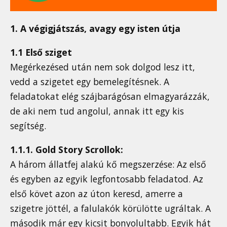
1. A végigjátszás, avagy egy isten útja
1.1 Első sziget
Megérkezésed után nem sok dolgod lesz itt,
vedd a szigetet egy bemelegítésnek. A
feladatokat elég szájbarágósan elmagyarázzák,
de aki nem tud angolul, annak itt egy kis
segítség.
1.1.1. Gold Story Scrollok:
A három állatfej alakú kő megszerzése: Az első
és egyben az egyik legfontosabb feladatod. Az
első követ azon az úton keresd, amerre a
szigetre jöttél, a falulakók körülötte ugráltak. A
második már egy kicsit bonyolultabb. Egyik hát