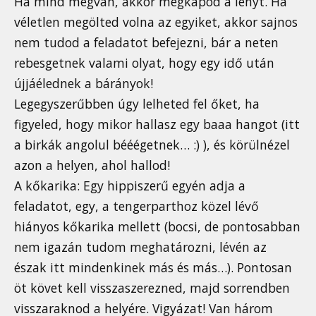
Ha mind megvan, akkor megkapod a lényt. Ha
véletlen megölted volna az egyiket, akkor sajnos
nem tudod a feladatot befejezni, bár a neten
rebesgetnek valami olyat, hogy egy idő után
újjáélednek a bárányok!
Legegyszerűbben úgy lelheted fel őket, ha
figyeled, hogy mikor hallasz egy baaa hangot (itt
a birkák angolul bééégetnek… :) ), és körülnézel
azon a helyen, ahol hallod!
A kőkarika: Egy hippiszerű egyén adja a
feladatot, egy, a tengerparthoz közel lévő
hiányos kőkarika mellett (bocsi, de pontosabban
nem igazán tudom meghatározni, lévén az
észak itt mindenkinek más és más…). Pontosan
öt követ kell visszaszerezned, majd sorrendben
visszaraknod a helyére. Vigyázat! Van három