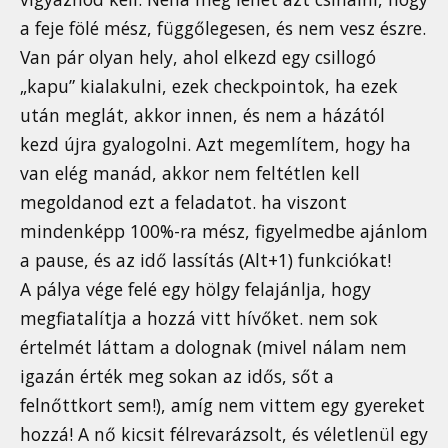
a feje fölé mész, függőlegesen, és nem vesz észre.
Van pár olyan hely, ahol elkezd egy csillogó
„kapu” kialakulni, ezek checkpointok, ha ezek
után meglát, akkor innen, és nem a házától
kezd újra gyalogolni. Azt megemlítem, hogy ha
van elég manád, akkor nem feltétlen kell
megoldanod ezt a feladatot. ha viszont
mindenképp 100%-ra mész, figyelmedbe ajánlom
a pause, és az idő lassítás (Alt+1) funkciókat!
A pálya vége felé egy hölgy felajánlja, hogy
megfiatalítja a hozzá vitt hívőket. nem sok
értelmét láttam a dolognak (mivel nálam nem
igazán érték meg sokan az idős, sőt a
felnőttkort sem!), amíg nem vittem egy gyereket
hozzá! A nő kicsit félrevarázsolt, és véletlenül egy