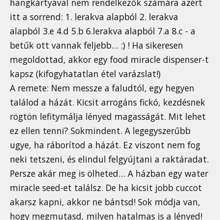
hangkártyával nem rendelkezők számára azért
itt a sorrend: 1. lerakva alapból 2. lerakva
alapból 3.e 4.d 5.b 6.lerakva alapból 7.a 8.c - a
betűk ott vannak feljebb… :) ! Ha sikeresen
megoldottad, akkor egy food miracle dispenser-t
kapsz (kifogyhatatlan étel varázslat!)
A remete: Nem messze a faludtól, egy hegyen
találod a házát. Kicsit arrogáns fickó, kezdésnek
rögtön lefitymálja lényed magasságát. Mit lehet
ez ellen tenni? Sokmindent. A legegyszerűbb
ugye, ha ráborítod a házát. Ez viszont nem fog
neki tetszeni, és elindul felgyújtani a raktáradat.
Persze akár meg is ölheted… A házban egy water
miracle seed-et találsz. De ha kicsit jobb cuccot
akarsz kapni, akkor ne bántsd! Sok módja van,
hogy megmutasd, milyen hatalmas is a lényed!