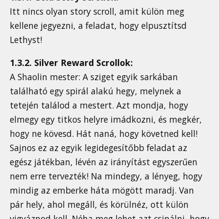
Itt nincs olyan story scroll, amit külön meg
kellene jegyezni, a feladat, hogy elpusztítsd
Lethyst!
1.3.2. Silver Reward Scrollok:
A Shaolin mester: A sziget egyik sarkában
található egy spirál alakú hegy, melynek a
tetején találod a mestert. Azt mondja, hogy
elmegy egy titkos helyre imádkozni, és megkér,
hogy ne kövesd. Hát naná, hogy követned kell!
Sajnos ez az egyik legidegesítőbb feladat az
egész játékban, lévén az irányítást egyszerűen
nem erre tervezték! Na mindegy, a lényeg, hogy
mindig az emberke háta mögött maradj. Van
pár hely, ahol megáll, és körülnéz, ott külön
vigyáznod kell. Néha meg lehet azt csinálni, hogy