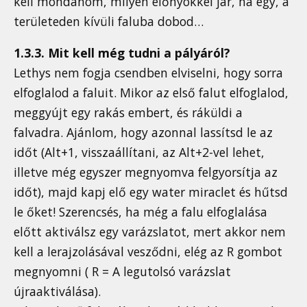
kell mondanom, milyen előnyökkel jár, ha egy, a
területeden kívüli faluba dobod…
1.3.3. Mit kell még tudni a pályáról?
Lethys nem fogja csendben elviselni, hogy sorra
elfoglalod a faluit. Mikor az első falut elfoglalod,
meggyújt egy rakás embert, és ráküldi a
falvadra. Ajánlom, hogy azonnal lassítsd le az
időt (Alt+1, visszaállítani, az Alt+2-vel lehet,
illetve még egyszer megnyomva felgyorsítja az
időt), majd kapj elő egy water miraclet és hűtsd
le őket! Szerencsés, ha még a falu elfoglalása
előtt aktiválsz egy varázslatot, mert akkor nem
kell a lerajzolásával vesződni, elég az R gombot
megnyomni ( R = A legutolsó varázslat
újraaktiválása).