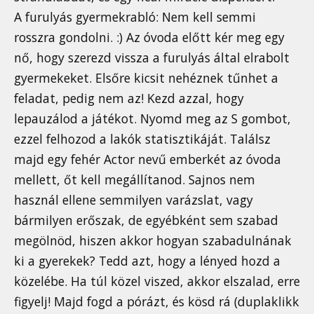
A furulyás gyermekrabló: Nem kell semmi
rosszra gondolni. :) Az óvoda előtt kér meg egy
nő, hogy szerezd vissza a furulyás által elrabolt
gyermekeket. Elsőre kicsit nehéznek tűnhet a
feladat, pedig nem az! Kezd azzal, hogy
lepauzálod a játékot. Nyomd meg az S gombot,
ezzel felhozod a lakók statisztikáját. Találsz
majd egy fehér Actor nevű emberkét az óvoda
mellett, őt kell megállítanod. Sajnos nem
használ ellene semmilyen varázslat, vagy
bármilyen erőszak, de egyébként sem szabad
megölnöd, hiszen akkor hogyan szabadulnának
ki a gyerekek? Tedd azt, hogy a lényed hozd a
közelébe. Ha túl közel viszed, akkor elszalad, erre
figyelj! Majd fogd a pórázt, és kösd rá (duplaklikk