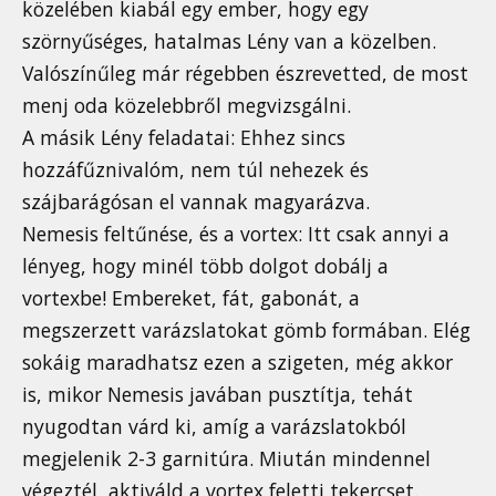
közelében kiabál egy ember, hogy egy
szörnyűséges, hatalmas Lény van a közelben.
Valószínűleg már régebben észrevetted, de most
menj oda közelebbről megvizsgálni.
A másik Lény feladatai: Ehhez sincs
hozzáfűznivalóm, nem túl nehezek és
szájbarágósan el vannak magyarázva.
Nemesis feltűnése, és a vortex: Itt csak annyi a
lényeg, hogy minél több dolgot dobálj a
vortexbe! Embereket, fát, gabonát, a
megszerzett varázslatokat gömb formában. Elég
sokáig maradhatsz ezen a szigeten, még akkor
is, mikor Nemesis javában pusztítja, tehát
nyugodtan várd ki, amíg a varázslatokból
megjelenik 2-3 garnitúra. Miután mindennel
végeztél, aktiváld a vortex feletti tekercset.