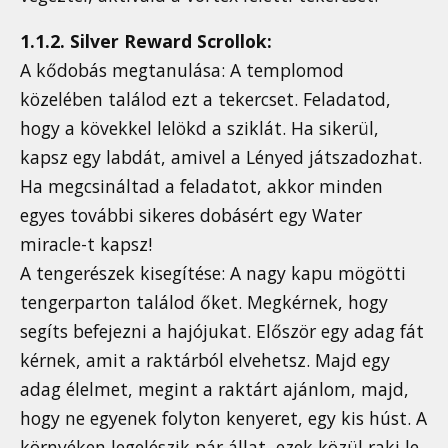
1.1.2. Silver Reward Scrollok:
A kődobás megtanulása: A templomod
közelében találod ezt a tekercset. Feladatod,
hogy a kövekkel lelökd a sziklát. Ha sikerül,
kapsz egy labdát, amivel a Lényed játszadozhat.
Ha megcsináltad a feladatot, akkor minden
egyes további sikeres dobásért egy Water
miracle-t kapsz!
A tengerészek kisegítése: A nagy kapu mögötti
tengerparton találod őket. Megkérnek, hogy
segíts befejezni a hajójukat. Először egy adag fát
kérnek, amit a raktárból elvehetsz. Majd egy
adag élelmet, megint a raktárt ajánlom, majd,
hogy ne egyenek folyton kenyeret, egy kis húst. A
környéken legelészik pár állat, ezek közül rakj le