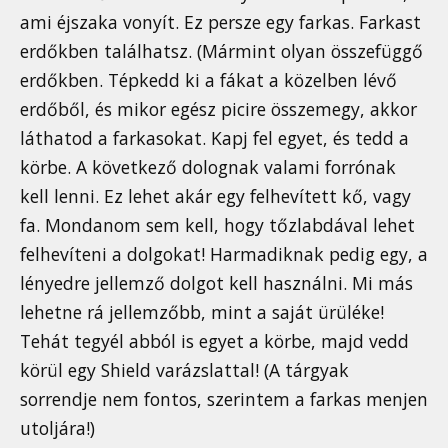
ami éjszaka vonyít. Ez persze egy farkas. Farkast
erdőkben találhatsz. (Mármint olyan összefüggő
erdőkben. Tépkedd ki a fákat a közelben lévő
erdőből, és mikor egész picire összemegy, akkor
láthatod a farkasokat. Kapj fel egyet, és tedd a
körbe. A következő dolognak valami forrónak
kell lenni. Ez lehet akár egy felhevített kő, vagy
fa. Mondanom sem kell, hogy tőzlabdával lehet
felhevíteni a dolgokat! Harmadiknak pedig egy, a
lényedre jellemző dolgot kell használni. Mi más
lehetne rá jellemzőbb, mint a saját ürüléke!
Tehát tegyél abból is egyet a körbe, majd vedd
körül egy Shield varázslattal! (A tárgyak
sorrendje nem fontos, szerintem a farkas menjen
utoljára!)