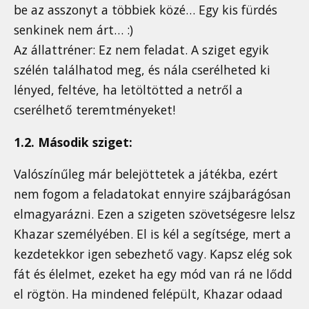
be az asszonyt a többiek közé… Egy kis fürdés
senkinek nem árt… :)
Az állattréner: Ez nem feladat. A sziget egyik
szélén találhatod meg, és nála cserélheted ki
lényed, feltéve, ha letöltötted a netről a
cserélhető teremtményeket!
1.2. Második sziget:
Valószínűleg már belejöttetek a játékba, ezért
nem fogom a feladatokat ennyire szájbarágósan
elmagyarázni. Ezen a szigeten szövetségesre lelsz
Khazar személyében. El is kél a segítsége, mert a
kezdetekkor igen sebezhető vagy. Kapsz elég sok
fát és élelmet, ezeket ha egy mód van rá ne lődd
el rögtön. Ha mindened felépült, Khazar odaad