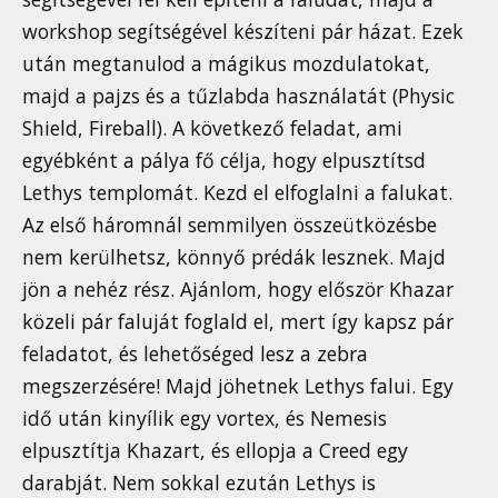
workshop segítségével készíteni pár házat. Ezek
után megtanulod a mágikus mozdulatokat,
majd a pajzs és a tűzlabda használatát (Physic
Shield, Fireball). A következő feladat, ami
egyébként a pálya fő célja, hogy elpusztítsd
Lethys templomát. Kezd el elfoglalni a falukat.
Az első háromnál semmilyen összeütközésbe
nem kerülhetsz, könnyő prédák lesznek. Majd
jön a nehéz rész. Ajánlom, hogy először Khazar
közeli pár faluját foglald el, mert így kapsz pár
feladatot, és lehetőséged lesz a zebra
megszerzésére! Majd jöhetnek Lethys falui. Egy
idő után kinyílik egy vortex, és Nemesis
elpusztítja Khazart, és ellopja a Creed egy
darabját. Nem sokkal ezután Lethys is