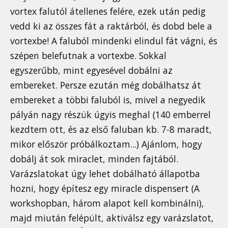
vortex falutól átellenes felére, ezek után pedig
vedd ki az összes fát a raktárból, és dobd bele a
vortexbe! A faluból mindenki elindul fát vágni, és
szépen belefutnak a vortexbe. Sokkal
egyszerűbb, mint egyesével dobálni az
embereket. Persze ezután még dobálhatsz át
embereket a többi faluból is, mivel a negyedik
pályán nagy részük úgyis meghal (140 emberrel
kezdtem ott, és az első faluban kb. 7-8 maradt,
mikor először próbálkoztam...) Ajánlom, hogy
dobálj át sok miraclet, minden fajtából.
Varázslatokat úgy lehet dobálható állapotba
hozni, hogy építesz egy miracle dispensert (A
workshopban, három alapot kell kombinálni),
majd miután felépült, aktiválsz egy varázslatot,