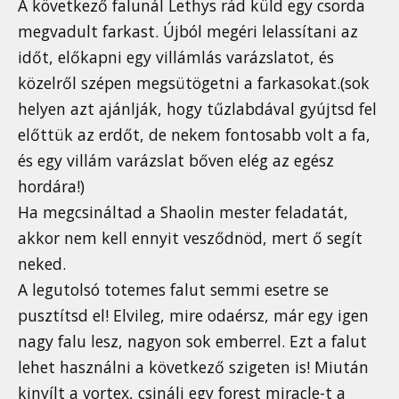
A következő falunál Lethys rád küld egy csorda
megvadult farkast. Újból megéri lelassítani az
időt, előkapni egy villámlás varázslatot, és
közelről szépen megsütögetni a farkasokat.(sok
helyen azt ajánlják, hogy tűzlabdával gyújtsd fel
előttük az erdőt, de nekem fontosabb volt a fa,
és egy villám varázslat bőven elég az egész
hordára!)
Ha megcsináltad a Shaolin mester feladatát,
akkor nem kell ennyit vesződnöd, mert ő segít
neked.
A legutolsó totemes falut semmi esetre se
pusztítsd el! Elvileg, mire odaérsz, már egy igen
nagy falu lesz, nagyon sok emberrel. Ezt a falut
lehet használni a következő szigeten is! Miután
kinyílt a vortex, csinálj egy forest miracle-t a