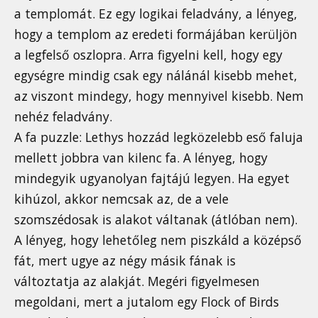
a templomát. Ez egy logikai feladvány, a lényeg,
hogy a templom az eredeti formájában kerüljön
a legfelső oszlopra. Arra figyelni kell, hogy egy
egységre mindig csak egy nálánál kisebb mehet,
az viszont mindegy, hogy mennyivel kisebb. Nem
nehéz feladvány.
A fa puzzle: Lethys hozzád legközelebb eső faluja
mellett jobbra van kilenc fa. A lényeg, hogy
mindegyik ugyanolyan fajtájú legyen. Ha egyet
kihúzol, akkor nemcsak az, de a vele
szomszédosak is alakot váltanak (átlóban nem).
A lényeg, hogy lehetőleg nem piszkáld a középső
fát, mert ugye az négy másik fának is
változtatja az alakját. Megéri figyelmesen
megoldani, mert a jutalom egy Flock of Birds