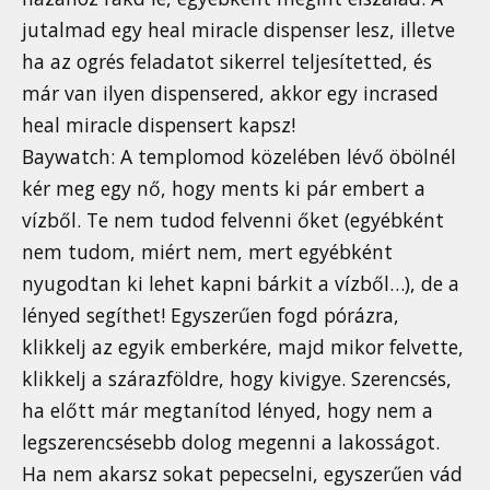
jutalmad egy heal miracle dispenser lesz, illetve
ha az ogrés feladatot sikerrel teljesítetted, és
már van ilyen dispensered, akkor egy incrased
heal miracle dispensert kapsz!
Baywatch: A templomod közelében lévő öbölnél
kér meg egy nő, hogy ments ki pár embert a
vízből. Te nem tudod felvenni őket (egyébként
nem tudom, miért nem, mert egyébként
nyugodtan ki lehet kapni bárkit a vízből…), de a
lényed segíthet! Egyszerűen fogd pórázra,
klikkelj az egyik emberkére, majd mikor felvette,
klikkelj a szárazföldre, hogy kivigye. Szerencsés,
ha előtt már megtanítod lényed, hogy nem a
legszerencsésebb dolog megenni a lakosságot.
Ha nem akarsz sokat pepecselni, egyszerűen vád