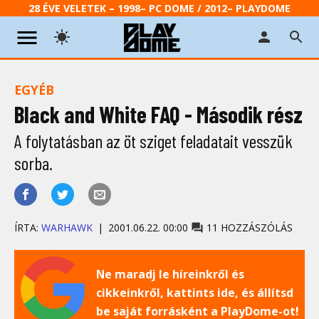
28 ÉVE VELETEK – 1998– PC DOME / 2012– PLAYDOME
EGYÉB
Black and White FAQ - Második rész
A folytatásban az öt sziget feladatait vesszük
sorba.
ÍRTA:
WARHAWK
2001.06.22. 00:00
11 HOZZÁSZÓLÁS
Ne maradj le híreinkről és
cikkeinkről, kattints ide, és állítsd
be saját forrásként a PlayDome-ot!