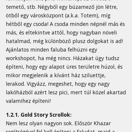
temető, stb. Négyből egy búzamező jön létre,
ötből egy városközpont (a.k.a. Totem), míg
hétből egy csoda! A csoda minden népnél más és
más, és eltekintve attól, hogy nagyban növeli
hatalmad, még különböző plusz dolgokat is ad!
Ajánlatos minden faluba felhúzni egy
workshopot, ha még nincs. Házakat úgy tudsz
építeni, hogy egy alapot üres területre húzol, és
mikor megjelenik a kívánt ház sziluettje,
lerakod. Vigyázz, megeshet, hogy egy nagy
lakóházból azért lesz pici, mert túl közel akartad
valamihez építeni!
1.2.1. Gold Story Scrollok:
Nem lesz olyan nagyon sok. Először Khazar
segítségével fel kell építeni a faludat, majd a