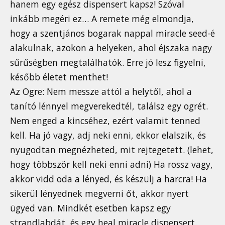
hanem egy egész dispensert kapsz! Szóval
inkább megéri ez… A remete még elmondja,
hogy a szentjános bogarak nappal miracle seed-é
alakulnak, azokon a helyeken, ahol éjszaka nagy
sűrűségben megtalálhatók. Erre jó lesz figyelni,
később életet menthet!
Az Ogre: Nem messze attól a helytől, ahol a
tanító lénnyel megverekedtél, találsz egy ogrét.
Nem enged a kincséhez, ezért valamit tenned
kell. Ha jó vagy, adj neki enni, ekkor elalszik, és
nyugodtan megnézheted, mit rejtegetett. (lehet,
hogy többször kell neki enni adni) Ha rossz vagy,
akkor vidd oda a lényed, és készülj a harcra! Ha
sikerül lényednek megverni őt, akkor nyert
ügyed van. Mindkét esetben kapsz egy
strandlabdát, és egy heal miracle dispensert.