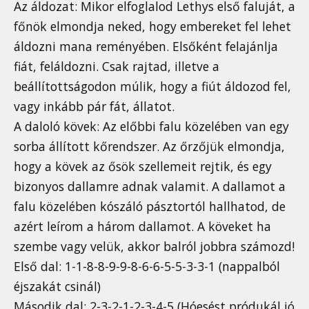
Az áldozat: Mikor elfoglalod Lethys első faluját, a
főnök elmondja neked, hogy embereket fel lehet
áldozni mana reményében. Elsőként felajánlja
fiát, feláldozni. Csak rajtad, illetve a
beállítottságodon múlik, hogy a fiút áldozod fel,
vagy inkább pár fát, állatot.
A daloló kövek: Az előbbi falu közelében van egy
sorba állított kőrendszer. Az őrzőjük elmondja,
hogy a kövek az ősök szellemeit rejtik, és egy
bizonyos dallamre adnak valamit. A dallamot a
falu közelében kószáló pásztortól hallhatod, de
azért leírom a három dallamot. A köveket ha
szembe vagy velük, akkor balról jobbra számozd!
Első dal: 1-1-8-8-9-9-8-6-6-5-5-3-3-1 (nappalból
éjszakát csinál)
Második dal: 2-3-2-1-2-3-4-5 (Hóesést pródukál jó