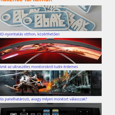
3D-nyomtatás otthon, közérthetően
Amit az ultraszéles monitorokról tudni érdemes
Kis panelhatározó, avagy milyen monitort válasszak?