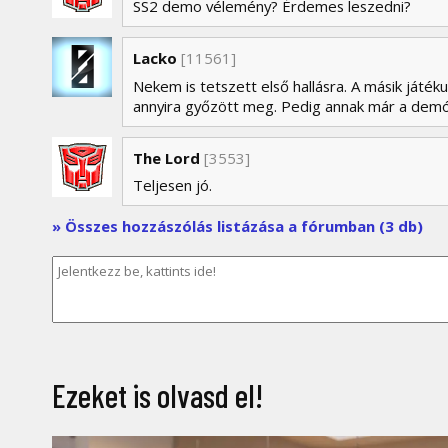
SS2 demo vélemény? Érdemes leszedni?
Lacko
[11561]
Nekem is tetszett első hallásra. A másik ját
annyira győzött meg. Pedig annak már a demója
The Lord
[3553]
Teljesen jó.
» Összes hozzászólás listázása a fórumban (3 db)
Ezeket is olvasd el!