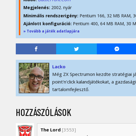
Megjelenés:
2002. nyár
Minimális rendszerigény:
Pentium 166, 32 MB RAM, 
Ajánlott konfiguráció:
Pentium 400, 64 MB RAM, 30 
» Tovább a játék adatlapjára
Lacko
Még ZX Spectrumon kezdte stratégiai ját
point'n'click kalandjátékokat, a gazdasá
tartalomfejlesztő.
HOZZÁSZÓLÁSOK
The Lord
[3553]