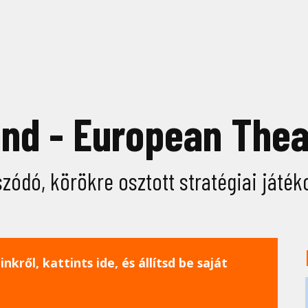
nd - European Thea
zódó, körökre osztott stratégiai játéko
nkről, kattints ide, és állítsd be saját