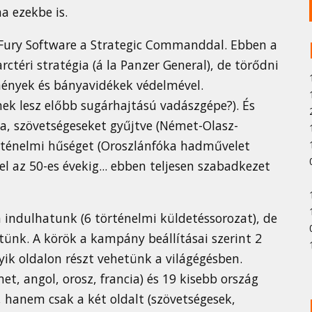
a ezekbe is.
a Fury Software a Strategic Commanddal. Ebben a
rctéri stratégia (á la Panzer General), de törődni
tmények és bányavidékek védelmével.
ek lesz előbb sugárhajtású vadászgépe?). És
a, szövetségeseket gyűjtve (Német-Olasz-
történelmi hűséget (Oroszlánfóka hadművelet
 el az 50-es évekig... ebben teljesen szabadkezet
indulhatunk (6 történelmi küldetéssorozat), de
ünk. A körök a kampány beállításai szerint 2
yik oldalon részt vehetünk a világégésben.
t, angol, orosz, francia) és 19 kisebb ország
 hanem csak a két oldalt (szövetségesek,