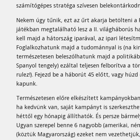
számítógépes stratéga szívesen belekontárkodn
Nekem úgy tűnik, ezt az űrt akarja betölteni 
játékban megtalálható lesz a II. világháborús ha
kell majd a hátország iparával, az ipari létesí
Foglalkozhatunk majd a tudománnyal is (na kin
természetesen beleszólhatunk majd a politikáb
Spanyol tengely) ezáltal teljesen felborítva a 
rulez!). Fejezd be a háborút 45 előtt, vagy húzd
kapunk.
Természetesen előre elkészített kampányokban 
ha kedvünk van, saját kampányt is szerkeszthet
héttől egy hónapig állíthatók. És persze bármel
Ugyan szerepel benne 6 nagyobb (amerikai, néme
(köztük Magyarország) ezeket nem vezethetjük,