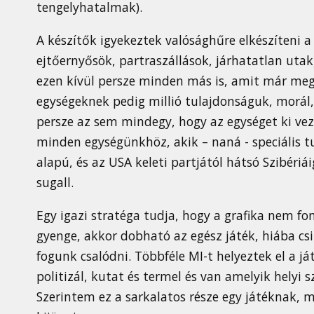
tengelyhatalmak).
A készítők igyekeztek valósághűre elkészíteni a
ejtőernyősök, partraszállások, járhatatlan uta
ezen kívül persze minden más is, amit már megsz
egységeknek pedig millió tulajdonságuk, morál,
persze az sem mindegy, hogy az egységet ki ve
minden egységünkhöz, akik – naná - speciális t
alapú, és az USA keleti partjától hátsó Szibéri
sugall.
Egy igazi stratéga tudja, hogy a grafika nem fon
gyenge, akkor dobható az egész játék, hiába csil
fogunk csalódni. Többféle MI-t helyeztek el a j
politizál, kutat és termel és van amelyik helyi 
Szerintem ez a sarkalatos része egy játéknak, 