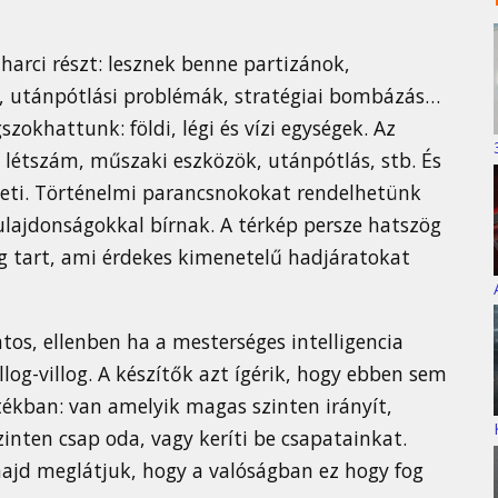
 harci részt: lesznek benne partizánok,
k, utánpótlási problémák, stratégiai bombázás…
okhattunk: földi, légi és vízi egységek. Az
 létszám, műszaki eszközök, utánpótlás, stb. És
zeti. Történelmi parancsnokokat rendelhetünk
ulajdonságokkal bírnak. A térkép persze hatszög
áig tart, ami érdekes kimenetelű hadjáratokat
tos, ellenben ha a mesterséges intelligencia
log-villog. A készítők azt ígérik, hogy ebben sem
átékban: van amelyik magas szinten irányít,
szinten csap oda, vagy keríti be csapatainkat.
majd meglátjuk, hogy a valóságban ez hogy fog