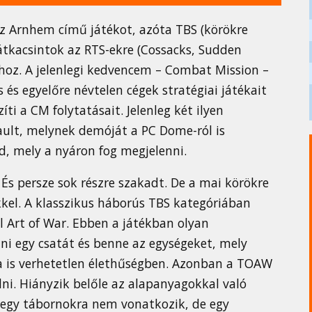
 Arnhem című játékot, azóta TBS (körökre
 átkacsintok az RTS-ekre (Cossacks, Sudden
mhoz. A jelenlegi kedvencem – Combat Mission –
 és egyelőre névtelen cégek stratégiai játékait
i a CM folytatásait. Jelenleg két ilyen
ault, melynek demóját a PC Dome-ról is
d, mely a nyáron fog megjelenni.
. És persze sok részre szakadt. De a mai körökre
kkel. A klasszikus háborús TBS kategóriában
l Art of War. Ebben a játékban olyan
tni egy csatát és benne az egységeket, mely
ja is verhetetlen élethűségben. Azonban a TOAW
dni. Hiányzik belőle az alapanyagokkal való
 egy tábornokra nem vonatkozik, de egy