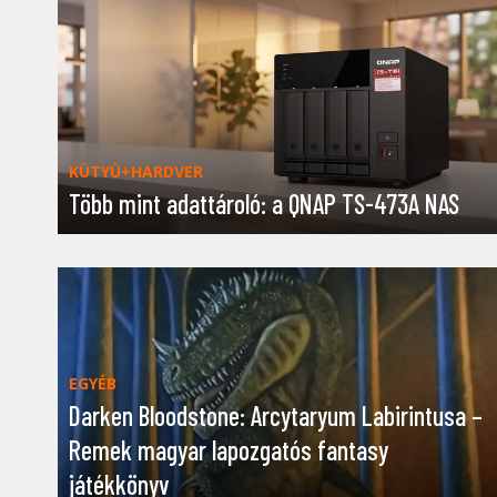
KÜTYÜ+HARDVER
Több mint adattároló: a QNAP TS-473A NAS
EGYÉB
Darken Bloodstone: Arcytaryum Labirintusa –
Remek magyar lapozgatós fantasy
játékkönyv