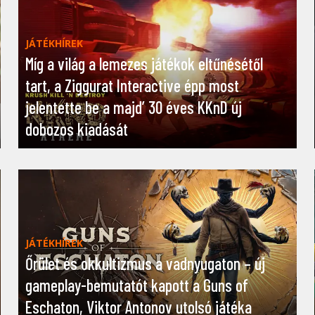
JÁTÉKHÍREK
Míg a világ a lemezes játékok eltűnésétől
tart, a Ziggurat Interactive épp most
jelentette be a majd’ 30 éves KKnD új
dobozos kiadását
JÁTÉKHÍREK
Őrület és okkultizmus a vadnyugaton – új
gameplay-bemutatót kapott a Guns of
Eschaton, Viktor Antonov utolsó játéka