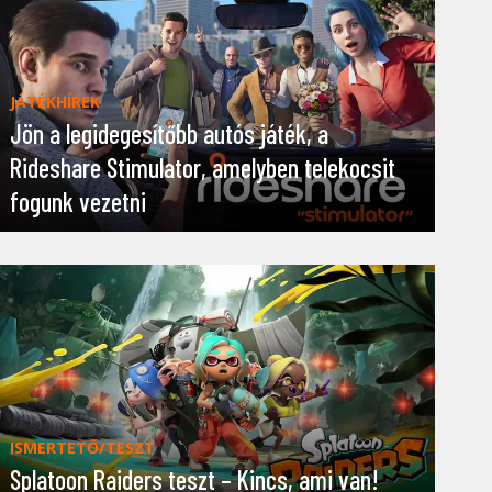
JÁTÉKHÍREK
Jön a legidegesítőbb autós játék, a
Rideshare Stimulator, amelyben telekocsit
fogunk vezetni
ISMERTETŐ/TESZT
Splatoon Raiders teszt – Kincs, ami van!