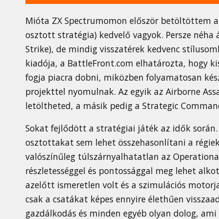
Mióta ZX Spectrumomon először betöltöttem az
osztott stratégia) kedvelő vagyok. Persze néha
Strike), de mindig visszatérek kedvenc stíluso
kiadója, a BattleFront.com elhatározta, hogy kis
fogja piacra dobni, miközben folyamatosan készít
projekttel nyomulnak. Az egyik az Airborne Ass
letöltheted, a másik pedig a Strategic Comman
Sokat fejlődött a stratégiai játék az idők során
osztottakat sem lehet összehasonlítani a régie
valószínűleg túlszárnyalhatatlan az Operationa
részletességgel és pontossággal meg lehet alko
azelőtt ismeretlen volt és a szimulációs motor
csak a csatákat képes ennyire élethűen visszaa
gazdálkodás és minden egyéb olyan dolog, ami