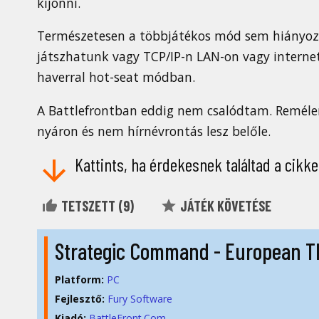
kijönni.
Természetesen a többjátékos mód sem hiányoz
játszhatunk vagy TCP/IP-n LAN-on vagy internet
haverral hot-seat módban.
A Battlefrontban eddig nem csalódtam. Reméle
nyáron és nem hírnévrontás lesz belőle.
Kattints, ha érdekesnek találtad a cikke
TETSZETT (
9
)
JÁTÉK KÖVETÉSE
Strategic Command - European T
Platform:
PC
Fejlesztő:
Fury Software
Kiadó:
BattleFront.Com