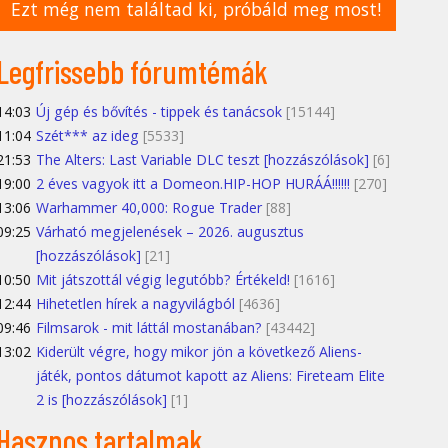
Ezt még nem találtad ki, próbáld meg most!
Legfrissebb fórumtémák
14:03
Új gép és bővítés - tippek és tanácsok
[15144]
11:04
Szét*** az ideg
[5533]
21:53
The Alters: Last Variable DLC teszt [hozzászólások]
[6]
19:00
2 éves vagyok itt a Domeon.HIP-HOP HURÁÁ!!!!!!
[270]
13:06
Warhammer 40,000: Rogue Trader
[88]
09:25
Várható megjelenések – 2026. augusztus
[hozzászólások]
[21]
10:50
Mit játszottál végig legutóbb? Értékeld!
[1616]
12:44
Hihetetlen hírek a nagyvilágból
[4636]
09:46
Filmsarok - mit láttál mostanában?
[43442]
13:02
Kiderült végre, hogy mikor jön a következő Aliens-
játék, pontos dátumot kapott az Aliens: Fireteam Elite
2 is [hozzászólások]
[1]
Hasznos tartalmak