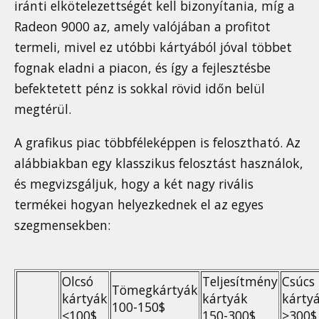
iránti elkötelezettségét kell bizonyítania, míg a
Radeon 9000 az, amely valójában a profitot
termeli, mivel ez utóbbi kártyából jóval többet
fognak eladni a piacon, és így a fejlesztésbe
befektetett pénz is sokkal rövid időn belül
megtérül.
A grafikus piac többféleképpen is felosztható. Az
alábbiakban egy klasszikus felosztást használok,
és megvizsgáljuk, hogy a két nagy rivális
termékei hogyan helyezkednek el az egyes
szegmensekben:
Olcsó
Teljesítmény
Csúcs
Tömegkártyák
kártyák
kártyák
kárty
100-150$
<100$
150-300$
>300$