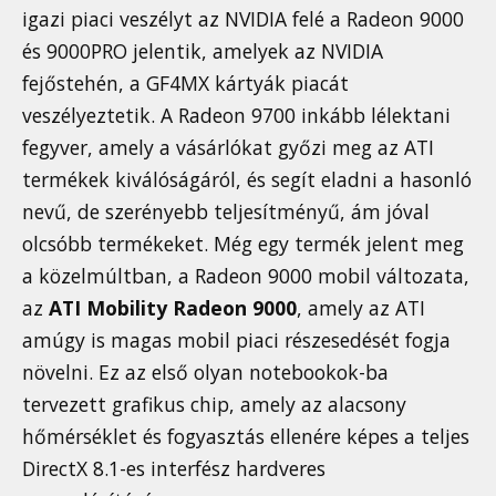
igazi piaci veszélyt az NVIDIA felé a Radeon 9000
és 9000PRO jelentik, amelyek az NVIDIA
fejőstehén, a GF4MX kártyák piacát
veszélyeztetik. A Radeon 9700 inkább lélektani
fegyver, amely a vásárlókat győzi meg az ATI
termékek kiválóságáról, és segít eladni a hasonló
nevű, de szerényebb teljesítményű, ám jóval
olcsóbb termékeket. Még egy termék jelent meg
a közelmúltban, a Radeon 9000 mobil változata,
az
ATI Mobility Radeon 9000
, amely az ATI
amúgy is magas mobil piaci részesedését fogja
növelni. Ez az első olyan notebookok-ba
tervezett grafikus chip, amely az alacsony
hőmérséklet és fogyasztás ellenére képes a teljes
DirectX 8.1-es interfész hardveres