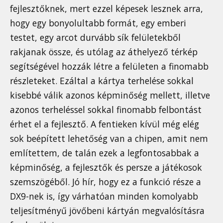
fejlesztőknek, mert ezzel képesek lesznek arra,
hogy egy bonyolultabb formát, egy emberi
testet, egy arcot durvább sík felületekből
rakjanak össze, és utólag az áthelyező térkép
segítségével hozzák létre a felületen a finomabb
részleteket. Ezáltal a kártya terhelése sokkal
kisebbé válik azonos képminőség mellett, illetve
azonos terheléssel sokkal finomabb felbontást
érhet el a fejlesztő. A fentieken kívül még elég
sok beépített lehetőség van a chipen, amit nem
említettem, de talán ezek a legfontosabbak a
képminőség, a fejlesztők és persze a játékosok
szemszögéből. Jó hír, hogy ez a funkció része a
DX9-nek is, így várhatóan minden komolyabb
teljesítményű jövőbeni kártyán megvalósításra