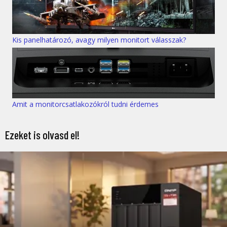
Kis panelhatározó, avagy milyen monitort válasszak?
Amit a monitorcsatlakozókról tudni érdemes
Ezeket is olvasd el!