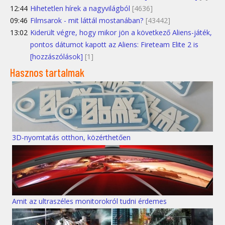
12:44
Hihetetlen hírek a nagyvilágból
[4636]
09:46
Filmsarok - mit láttál mostanában?
[43442]
13:02
Kiderült végre, hogy mikor jön a következő Aliens-játék,
pontos dátumot kapott az Aliens: Fireteam Elite 2 is
[hozzászólások]
[1]
Hasznos tartalmak
3D-nyomtatás otthon, közérthetően
Amit az ultraszéles monitorokról tudni érdemes