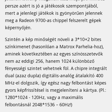
persze azért is jó a játékosok szempontjából,
mert a jelenlegi játékok is gyönyörűen jelennek
meg a Radeon 9700-as chippel felszerelt gépek
képernyőjén.
Szintén a kép minőségét növeli a 3*10+2 bites
színkimenet (hasonlóan a Matrox Parhelia-hoz),
aminek következtében az egyes színösszetevők
nem az eddigi 256, hanem 1024 különböző
fényességi szintet vehetnek föl. A chipre integrált
dual (azaz dupla) digitális-analóg átalakító 400
MHz-el dolgozik, így egész nagy felbontást képes
gyors képfrissítésel is megjeleníteni a kártya. (Pl.:
1280*1024 - 120Hz, vagy a maximális
felbontásnál 2048*1536 – 60Hz!)