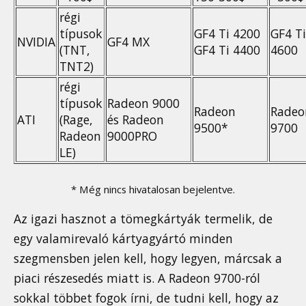
régi
típusok
GF4 Ti 4200
GF4 Ti
NVIDIA
GF4 MX
(TNT,
GF4 Ti 4400
4600
TNT2)
régi
típusok
Radeon 9000
Radeon
Radeo
ATI
(Rage,
és Radeon
9500*
9700
Radeon
9000PRO
LE)
* Még nincs hivatalosan bejelentve.
Az igazi hasznot a tömegkártyák termelik, de
egy valamirevaló kártyagyártó minden
szegmensben jelen kell, hogy legyen, márcsak a
piaci részesedés miatt is. A Radeon 9700-ról
sokkal többet fogok írni, de tudni kell, hogy az