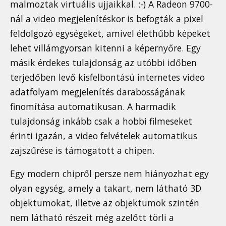
malmoztak virtuális ujjaikkal. :-) A Radeon 9700-
nál a video megjelenítéskor is befogták a pixel
feldolgozó egységeket, amivel élethűbb képeket
lehet villámgyorsan kitenni a képernyőre. Egy
másik érdekes tulajdonság az utóbbi időben
terjedőben levő kisfelbontású internetes video
adatfolyam megjelenítés darabosságának
finomítása automatikusan. A harmadik
tulajdonság inkább csak a hobbi filmeseket
érinti igazán, a video felvételek automatikus
zajszűrése is támogatott a chipen.
Egy modern chipről persze nem hiányozhat egy
olyan egység, amely a takart, nem látható 3D
objektumokat, illetve az objektumok szintén
nem látható részeit még azelőtt törli a