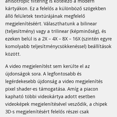
anisotropic filtering is kötelező a modern
kártyákon. Ez a felelős a különböző szögekben
álló felületek textúrájának megfelelő
megjelenítéséért. Választhatunk a bilinear
(teljesítmény) vagy a trilinear (képminőség), és
ezeken belül is a 2X – 4X – 8X – 16X (szintén egyre
komolyabb teljesítménycsökkenéssel) beállítások
között.
A video megjelenítést sem kerülte el az
újdonságok sora. A legfontosabb és
legérdekesebb újdonság a video megjelenítés
pixel shader-es támogatása. Amíg a piacon
kapható többi videokártya adott esetben
videoképek megjelenítésével vesződik, a chipek
3D-s megjelenítésért felelős részei csak