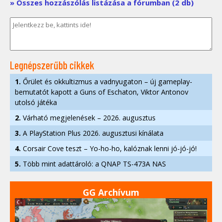
» Összes hozzászólás listázása a fórumban (2 db)
Legnépszerűbb cikkek
1.
Őrület és okkultizmus a vadnyugaton – új gameplay-
bemutatót kapott a Guns of Eschaton, Viktor Antonov
utolsó játéka
2.
Várható megjelenések – 2026. augusztus
3.
A PlayStation Plus 2026. augusztusi kínálata
4.
Corsair Cove teszt – Yo-ho-ho, kalóznak lenni jó-jó-jó!
5.
Több mint adattároló: a QNAP TS-473A NAS
GG Archívum