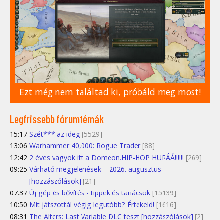
Ezt még nem találtad ki, próbáld meg most!
Legfrissebb fórumtémák
15:17
Szét*** az ideg
[5529]
13:06
Warhammer 40,000: Rogue Trader
[88]
12:42
2 éves vagyok itt a Domeon.HIP-HOP HURÁÁ!!!!!!
[269]
09:25
Várható megjelenések – 2026. augusztus
[hozzászólások]
[21]
07:37
Új gép és bővítés - tippek és tanácsok
[15139]
10:50
Mit játszottál végig legutóbb? Értékeld!
[1616]
08:31
The Alters: Last Variable DLC teszt [hozzászólások]
[2]