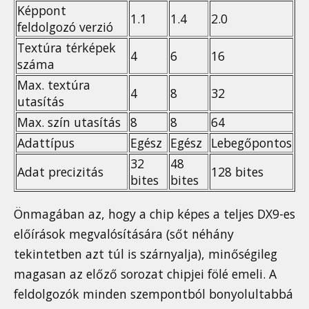
Képpont
1.1
1.4
2.0
feldolgozó verzió
Textúra térképek
4
6
16
száma
Max. textúra
4
8
32
utasítás
Max. szín utasítás
8
8
64
Adattípus
Egész
Egész
Lebegőpontos
32
48
Adat precizitás
128 bites
bites
bites
Önmagában az, hogy a chip képes a teljes DX9-es
előírások megvalósítására (sőt néhány
tekintetben azt túl is szárnyalja), minőségileg
magasan az előző sorozat chipjei fölé emeli. A
feldolgozók minden szempontból bonyolultabbá