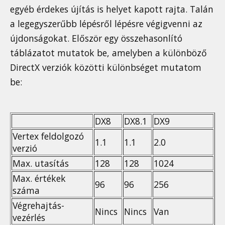
egyéb érdekes újítás is helyet kapott rajta. Talán
a legegyszerűbb lépésről lépésre végigvenni az
újdonságokat. Először egy összehasonlító
táblázatot mutatok be, amelyben a különböző
DirectX verziók közötti különbséget mutatom
be:
DX8
DX8.1
DX9
Vertex feldolgozó
1.1
1.1
2.0
verzió
Max. utasítás
128
128
1024
Max. értékek
96
96
256
száma
Végrehajtás-
Nincs
Nincs
Van
vezérlés