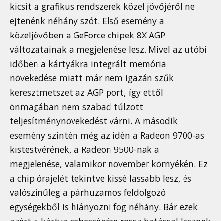
kicsit a grafikus rendszerek közel jövőjéről ne
ejtenénk néhány szót. Első esemény a
közeljövőben a GeForce chipek 8X AGP
változatainak a megjelenése lesz. Mivel az utóbi
időben a kártyákra integrált memória
növekedése miatt már nem igazán szűk
keresztmetszet az AGP port, így ettől
önmagában nem szabad túlzott
teljesítménynövekedést várni. A második
esemény szintén még az idén a Radeon 9700-as
kistestvérének, a Radeon 9500-nak a
megjelenése, valamikor november környékén. Ez
a chip órajelét tekintve kissé lassabb lesz, és
valószinűleg a párhuzamos feldolgozó
egységekből is hiányozni fog néhány. Bár ezek