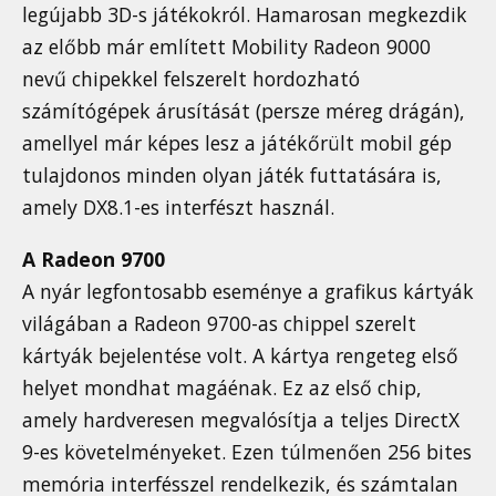
legújabb 3D-s játékokról. Hamarosan megkezdik
az előbb már említett Mobility Radeon 9000
nevű chipekkel felszerelt hordozható
számítógépek árusítását (persze méreg drágán),
amellyel már képes lesz a játékőrült mobil gép
tulajdonos minden olyan játék futtatására is,
amely DX8.1-es interfészt használ.
A Radeon 9700
A nyár legfontosabb eseménye a grafikus kártyák
világában a Radeon 9700-as chippel szerelt
kártyák bejelentése volt. A kártya rengeteg első
helyet mondhat magáénak. Ez az első chip,
amely hardveresen megvalósítja a teljes DirectX
9-es követelményeket. Ezen túlmenően 256 bites
memória interfésszel rendelkezik, és számtalan