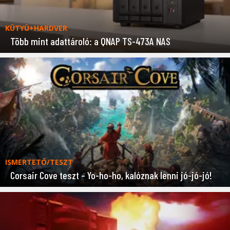
KÜTYÜ+HARDVER
Több mint adattároló: a QNAP TS-473A NAS
ISMERTETŐ/TESZT
Corsair Cove teszt – Yo-ho-ho, kalóznak lenni jó-jó-jó!