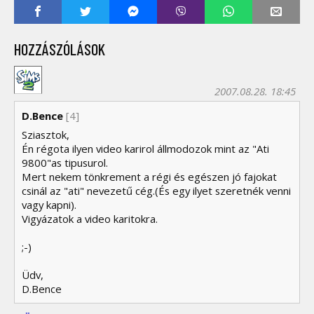
HOZZÁSZÓLÁSOK
2007.08.28. 18:45
D.Bence
[4]
Sziasztok,
Én régota ilyen video karirol állmodozok mint az "Ati
9800"as tipusurol.
Mert nekem tönkrement a régi és egészen jó fajokat
csinál az "ati" nevezetű cég.(És egy ilyet szeretnék venni
vagy kapni).
Vigyázatok a video karitokra.
;-)
Üdv,
D.Bence