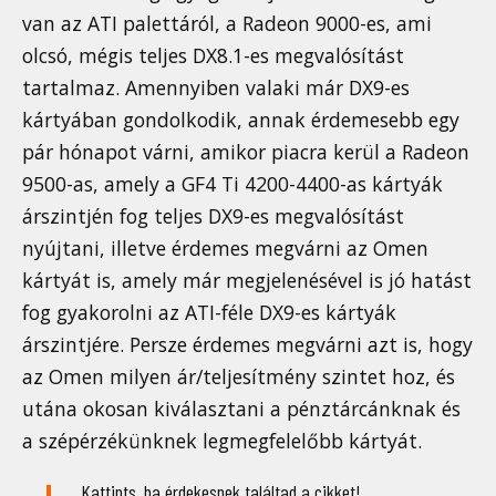
van az ATI palettáról, a Radeon 9000-es, ami
olcsó, mégis teljes DX8.1-es megvalósítást
tartalmaz. Amennyiben valaki már DX9-es
kártyában gondolkodik, annak érdemesebb egy
pár hónapot várni, amikor piacra kerül a Radeon
9500-as, amely a GF4 Ti 4200-4400-as kártyák
árszintjén fog teljes DX9-es megvalósítást
nyújtani, illetve érdemes megvárni az Omen
kártyát is, amely már megjelenésével is jó hatást
fog gyakorolni az ATI-féle DX9-es kártyák
árszintjére. Persze érdemes megvárni azt is, hogy
az Omen milyen ár/teljesítmény szintet hoz, és
utána okosan kiválasztani a pénztárcánknak és
a szépérzékünknek legmegfelelőbb kártyát.
Kattints, ha érdekesnek találtad a cikket!