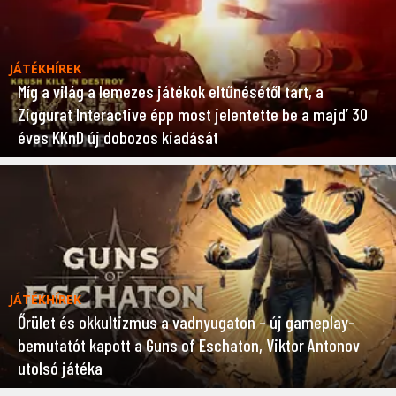
JÁTÉKHÍREK
Míg a világ a lemezes játékok eltűnésétől tart, a
Ziggurat Interactive épp most jelentette be a majd’ 30
éves KKnD új dobozos kiadását
JÁTÉKHÍREK
Őrület és okkultizmus a vadnyugaton – új gameplay-
bemutatót kapott a Guns of Eschaton, Viktor Antonov
utolsó játéka