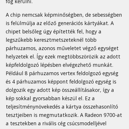
fog kerülni.
A chip nemcsak képminőségben, de sebességben
is felülmúlja az előző generációs kártyákat. A
chipet belsőleg úgy építették fel, hogy a
legszűkebb keresztmetszeteknél több
párhuzamos, azonos műveletet végző egységet
helyzetek el. Így ezek megtöbbszörözik az adott
képfeldolgozó lépésben elvégezhető munkát.
Például 8 párhuzamos vertex feldolgozó egység
és 4 párhuzamos képpont feldolgozó egység is
dolgozik egy adott kép összeállításakor, így a
kép sokkal gyorsabban készül el. Ez a
teljesítménynövekedés a kártya összehasonlító
tesztjeiben is megmutatkozik. A Radeon 9700-at
a tesztekben a rivális cég csúcsmodelljével