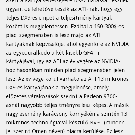
azért a kártya sebességére rossz hatással lesznek
ugyan, de lehetővé teszik az ATI-nak, hogy egy
teljes DX9-es chipet a teljesítmény kártyák
között is megjelentessen. Ezáltal a 150-300$-os
piaci szegmensben is lesz majd az ATI
kártyáknak képviselője, ahol egyenlőre az NVIDIA
az egyeduralkodó a két kisebb GF4 Ti
kártyájával, így az ATI az év végére az NVIDIA-
hoz hasonlóan minden piaci szegmensben jelen
lesz. Az év vége körül várható az ATI 13 mikronos
DX9-es kártyájának a megjelenése, amely
előzetes várakozások szerint a Radeon 9700-
asnál nagyobb teljesítményre lesz képes. A másik
nagy esemény karácsony környékén a szintén 13
mikronos technológiával készülő NV30 (minden
jel szerint Omen néven) piacra kerülése. Ez lesz