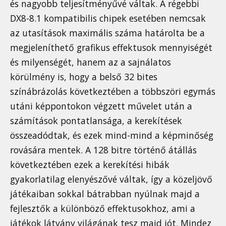
és nagyobb teljesítményűvé váltak. A régebbi
DX8-8.1 kompatibilis chipek esetében nemcsak
az utasítások maximális száma határolta be a
megjeleníthető grafikus effektusok mennyiségét
és milyenségét, hanem az a sajnálatos
körülmény is, hogy a belső 32 bites
színábrázolás következtében a többszöri egymás
utáni képpontokon végzett művelet után a
számítások pontatlansága, a kerekítések
összeadódtak, és ezek mind-mind a képminőség
rovására mentek. A 128 bitre történő átállás
következtében ezek a kerekítési hibák
gyakorlatilag elenyészővé váltak, így a közeljövő
játékaiban sokkal bátrabban nyúlnak majd a
fejlesztők a különböző effektusokhoz, ami a
játékok látvány világának tesz majd jót. Mindez