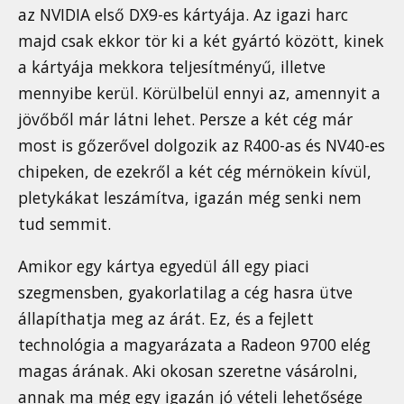
az NVIDIA első DX9-es kártyája. Az igazi harc
majd csak ekkor tör ki a két gyártó között, kinek
a kártyája mekkora teljesítményű, illetve
mennyibe kerül. Körülbelül ennyi az, amennyit a
jövőből már látni lehet. Persze a két cég már
most is gőzerővel dolgozik az R400-as és NV40-es
chipeken, de ezekről a két cég mérnökein kívül,
pletykákat leszámítva, igazán még senki nem
tud semmit.
Amikor egy kártya egyedül áll egy piaci
szegmensben, gyakorlatilag a cég hasra ütve
állapíthatja meg az árát. Ez, és a fejlett
technológia a magyarázata a Radeon 9700 elég
magas árának. Aki okosan szeretne vásárolni,
annak ma még egy igazán jó vételi lehetősége