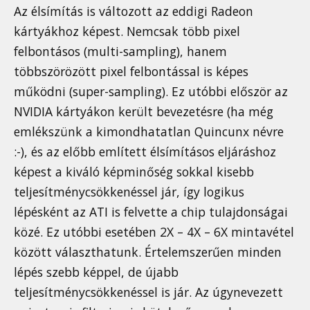
Az élsímítás is változott az eddigi Radeon
kártyákhoz képest. Nemcsak több pixel
felbontásos (multi-sampling), hanem
többszörözött pixel felbontással is képes
működni (super-sampling). Ez utóbbi először az
NVIDIA kártyákon került bevezetésre (ha még
emlékszünk a kimondhatatlan Quincunx névre
:-), és az előbb említett élsímításos eljáráshoz
képest a kiváló képminőség sokkal kisebb
teljesítménycsökkenéssel jár, így logikus
lépésként az ATI is felvette a chip tulajdonságai
közé. Ez utóbbi esetében 2X – 4X – 6X mintavétel
között választhatunk. Értelemszerűen minden
lépés szebb képpel, de újabb
teljesítménycsökkenéssel is jár. Az úgynevezett