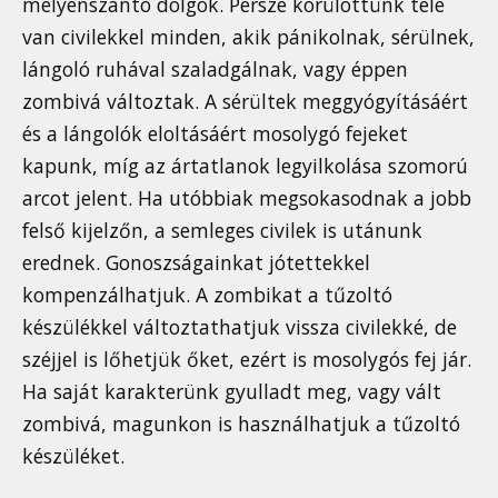
mélyenszántó dolgok. Persze körülöttünk tele
van civilekkel minden, akik pánikolnak, sérülnek,
lángoló ruhával szaladgálnak, vagy éppen
zombivá változtak. A sérültek meggyógyításáért
és a lángolók eloltásáért mosolygó fejeket
kapunk, míg az ártatlanok legyilkolása szomorú
arcot jelent. Ha utóbbiak megsokasodnak a jobb
felső kijelzőn, a semleges civilek is utánunk
erednek. Gonoszságainkat jótettekkel
kompenzálhatjuk. A zombikat a tűzoltó
készülékkel változtathatjuk vissza civilekké, de
széjjel is lőhetjük őket, ezért is mosolygós fej jár.
Ha saját karakterünk gyulladt meg, vagy vált
zombivá, magunkon is használhatjuk a tűzoltó
készüléket.