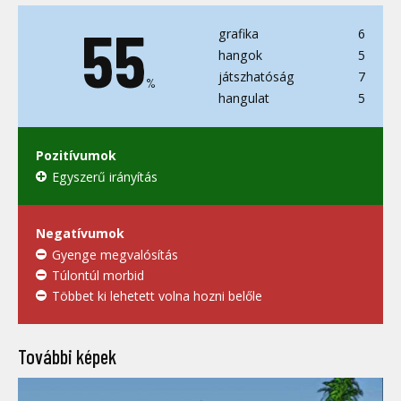
55
grafika
6
hangok
5
játszhatóság
7
%
hangulat
5
Pozitívumok
Egyszerű irányítás
Negatívumok
Gyenge megvalósítás
Túlontúl morbid
Többet ki lehetett volna hozni belőle
További képek