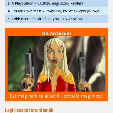
3.
A PlayStation Plus 2026. augusztusi kínálata
4.
Corsair Cove teszt – Yo-ho-ho, kalóznak lenni jó-jó-jó!
5.
Több mint adattároló: a QNAP TS-473A NAS
GG Archívum
Ezt még nem találtad ki, próbáld meg most!
Legfrissebb fórumtémák