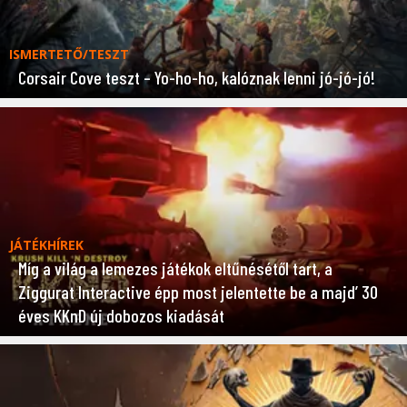
ISMERTETŐ/TESZT
Corsair Cove teszt – Yo-ho-ho, kalóznak lenni jó-jó-jó!
JÁTÉKHÍREK
Míg a világ a lemezes játékok eltűnésétől tart, a
Ziggurat Interactive épp most jelentette be a majd’ 30
éves KKnD új dobozos kiadását