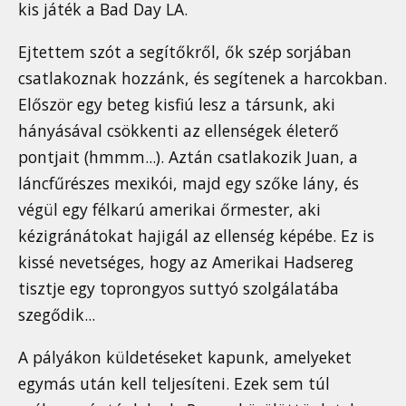
kis játék a Bad Day LA.
Ejtettem szót a segítőkről, ők szép sorjában
csatlakoznak hozzánk, és segítenek a harcokban.
Először egy beteg kisfiú lesz a társunk, aki
hányásával csökkenti az ellenségek életerő
pontjait (hmmm...). Aztán csatlakozik Juan, a
láncfűrészes mexikói, majd egy szőke lány, és
végül egy félkarú amerikai őrmester, aki
kézigránátokat hajigál az ellenség képébe. Ez is
kissé nevetséges, hogy az Amerikai Hadsereg
tisztje egy toprongyos suttyó szolgálatába
szegődik...
A pályákon küldetéseket kapunk, amelyeket
egymás után kell teljesíteni. Ezek sem túl