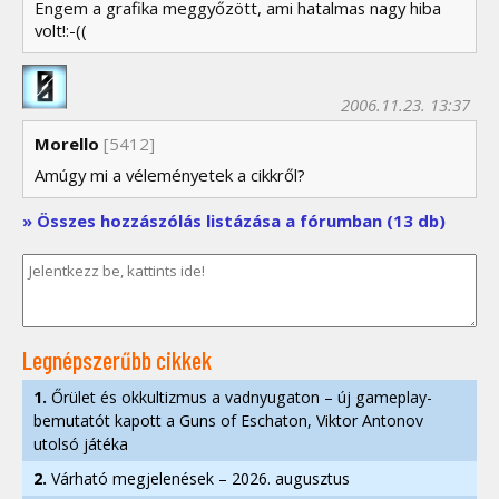
Engem a grafika meggyőzött, ami hatalmas nagy hiba
volt!:-((
2006.11.23. 13:37
Morello
[5412]
Amúgy mi a véleményetek a cikkről?
» Összes hozzászólás listázása a fórumban (13 db)
Legnépszerűbb cikkek
1.
Őrület és okkultizmus a vadnyugaton – új gameplay-
bemutatót kapott a Guns of Eschaton, Viktor Antonov
utolsó játéka
2.
Várható megjelenések – 2026. augusztus