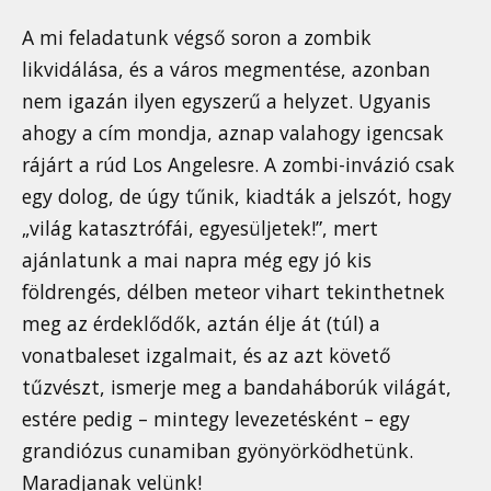
A mi feladatunk végső soron a zombik
likvidálása, és a város megmentése, azonban
nem igazán ilyen egyszerű a helyzet. Ugyanis
ahogy a cím mondja, aznap valahogy igencsak
rájárt a rúd Los Angelesre. A zombi-invázió csak
egy dolog, de úgy tűnik, kiadták a jelszót, hogy
„világ katasztrófái, egyesüljetek!”, mert
ajánlatunk a mai napra még egy jó kis
földrengés, délben meteor vihart tekinthetnek
meg az érdeklődők, aztán élje át (túl) a
vonatbaleset izgalmait, és az azt követő
tűzvészt, ismerje meg a bandaháborúk világát,
estére pedig – mintegy levezetésként – egy
grandiózus cunamiban gyönyörködhetünk.
Maradjanak velünk!