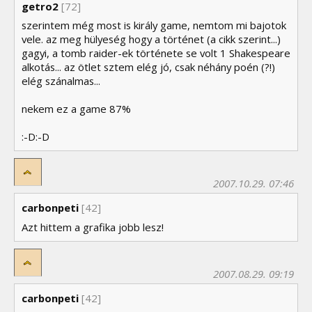
getro2
[72]
szerintem még most is király game, nemtom mi bajotok
vele. az meg hülyeség hogy a történet (a cikk szerint...)
gagyi, a tomb raider-ek története se volt 1 Shakespeare
alkotás... az ötlet sztem elég jó, csak néhány poén (?!)
elég szánalmas...
nekem ez a game 87%
:-D:-D
2007.10.29. 07:46
carbonpeti
[42]
Azt hittem a grafika jobb lesz!
2007.08.29. 09:19
carbonpeti
[42]