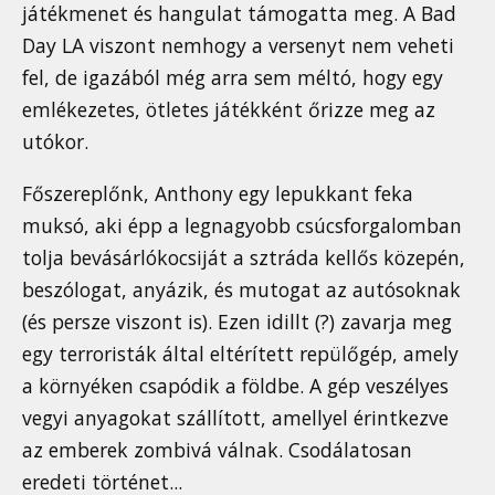
játékmenet és hangulat támogatta meg. A Bad
Day LA viszont nemhogy a versenyt nem veheti
fel, de igazából még arra sem méltó, hogy egy
emlékezetes, ötletes játékként őrizze meg az
utókor.
Főszereplőnk, Anthony egy lepukkant feka
muksó, aki épp a legnagyobb csúcsforgalomban
tolja bevásárlókocsiját a sztráda kellős közepén,
beszólogat, anyázik, és mutogat az autósoknak
(és persze viszont is). Ezen idillt (?) zavarja meg
egy terroristák által eltérített repülőgép, amely
a környéken csapódik a földbe. A gép veszélyes
vegyi anyagokat szállított, amellyel érintkezve
az emberek zombivá válnak. Csodálatosan
eredeti történet...