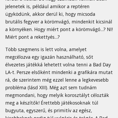
jelenetek is, például amikor a reptéren
ügyködünk, akkor derül ki, hogy micsoda
brutális fegyver a körömvágó, mindenkit kicsinál
a környéken. Hogy miért pont a körömvágó...? NI!
Miért pont a rekettyés...?
Több szegmens is lett volna, amelyet
megcélozva egy igazán használható, sőt
élvezetes játékká lehetett volna tenni a Bad Day
LA-t. Persze elsőként mindenki a grafikára mutat
rá, de szerintem még ezzel lenne a legkevesebb
probléma (lásd XIII). Még azt sem tudnám
megmondani, hogy melyik korosztályt célozták
meg a készítők! Érettebb játékosoknak túl
bugyuta, egyszerű, és primitív az egész,
kisebbeknek pedig túl vulgáris és trágár. A Bad