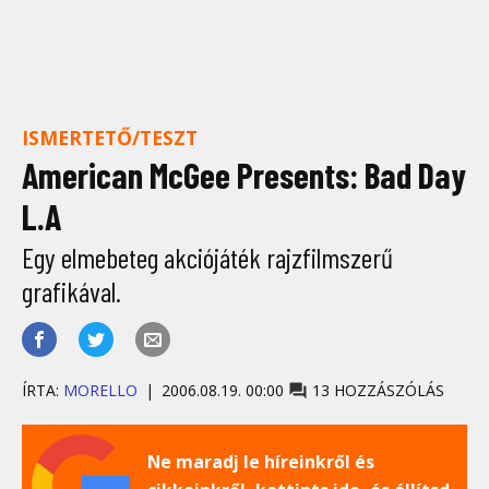
ISMERTETŐ/TESZT
American McGee Presents: Bad Day
L.A
Egy elmebeteg akciójáték rajzfilmszerű
grafikával.
ÍRTA:
MORELLO
2006.08.19. 00:00
13 HOZZÁSZÓLÁS
Ne maradj le híreinkről és