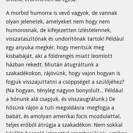
A morbid humorra is vevő vagyok, de vannak
olyan jelenetek, amelyeket nem hogy nem
humorosnak, de kifejezetten ízléstelennek,
visszataszítónak és undorítónak tartok! Például
egy anyuka megkér, hogy mentsük meg
kisbabáját, aki a földrengés miatt leomlott
házban rekedt. Miután átugráltunk a
szakadékokon, rájövünk, hogy vajon hogyan is
fogjuk visszajuttatni a csöppséget a szülőjéhez?
(Na hogyan, tényleg nagyon bonyolult... Például
a hónunk alá csapjuk, és visszaugrálunk.) De
hősünk rájön a tuti megoldásra: megfogja a
babát, és amolyan amerikai focis mozdulattal,
teljes erőből átrúgja a szakadékon. Nem sokkal