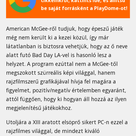
cikkeinkről, kattints ide, és állítsd
be saját forrásként a PlayDome-ot!
American McGee-ről tudjuk, hogy épeszű játék
még nem került ki a kezei közül, így már
látatlanban is biztosra vehetjük, hogy az ő neve
alatt futó Bad Day LA-vel is hasonló lesz a
helyzet. A program ezúttal nem a McGee-től
megszokott szürreális képi világgal, hanem
rajzfilmszerű grafikájával hívja fel magára a
figyelmet, pozitív/negatív értelemben egyaránt,
attól függően, hogy ki hogyan áll hozzá az ilyen
megjelenítésű játékokhoz.
Utoljára a XIII aratott elsöprő sikert PC-n ezzel a
rajzfilmes világgal, de mindezt kiváló