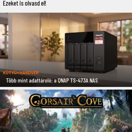
Ezeket is olvasd el!
KÜTYÜ+HARDVER
Több mint adattároló: a QNAP TS-473A NAS