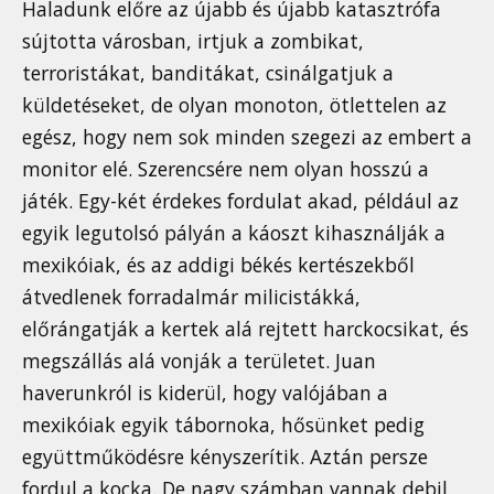
Haladunk előre az újabb és újabb katasztrófa
sújtotta városban, irtjuk a zombikat,
terroristákat, banditákat, csinálgatjuk a
küldetéseket, de olyan monoton, ötlettelen az
egész, hogy nem sok minden szegezi az embert a
monitor elé. Szerencsére nem olyan hosszú a
játék. Egy-két érdekes fordulat akad, például az
egyik legutolsó pályán a káoszt kihasználják a
mexikóiak, és az addigi békés kertészekből
átvedlenek forradalmár milicistákká,
előrángatják a kertek alá rejtett harckocsikat, és
megszállás alá vonják a területet. Juan
haverunkról is kiderül, hogy valójában a
mexikóiak egyik tábornoka, hősünket pedig
együttműködésre kényszerítik. Aztán persze
fordul a kocka. De nagy számban vannak debil