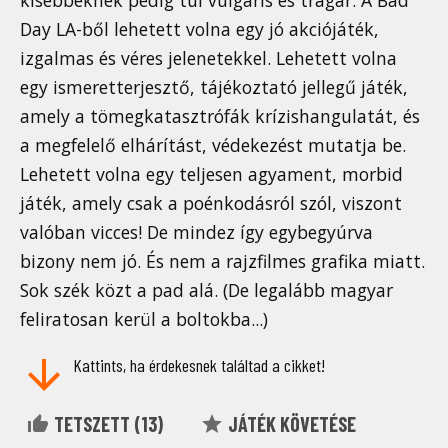
Day LA-ből lehetett volna egy jó akciójáték,
izgalmas és véres jelenetekkel. Lehetett volna
egy ismeretterjesztő, tájékoztató jellegű játék,
amely a tömegkatasztrófák krízishangulatát, és
a megfelelő elhárítást, védekezést mutatja be.
Lehetett volna egy teljesen agyament, morbid
játék, amely csak a poénkodásról szól, viszont
valóban vicces! De mindez így egybegyúrva
bizony nem jó. És nem a rajzfilmes grafika miatt.
Sok szék közt a pad alá. (De legalább magyar
feliratosan kerül a boltokba...)
Kattints, ha érdekesnek találtad a cikket!
TETSZETT (
13
)
JÁTÉK KÖVETÉSE