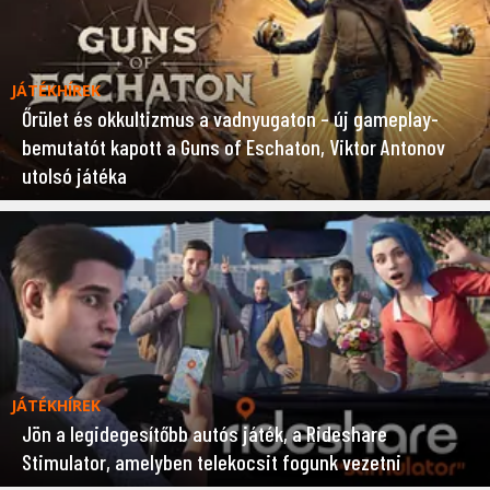
JÁTÉKHÍREK
Őrület és okkultizmus a vadnyugaton – új gameplay-
bemutatót kapott a Guns of Eschaton, Viktor Antonov
utolsó játéka
JÁTÉKHÍREK
Jön a legidegesítőbb autós játék, a Rideshare
Stimulator, amelyben telekocsit fogunk vezetni