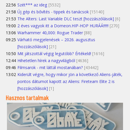
22:56
Szét*** az ideg
[5532]
21:58
Új gép és bővítés - tippek és tanácsok
[15140]
21:53
The Alters: Last Variable DLC teszt [hozzászólások]
[6]
19:00
2 éves vagyok itt a Domeon.HIP-HOP HURÁÁ!!!!!!
[270]
13:06
Warhammer 40,000: Rogue Trader
[88]
09:25
Várható megjelenések – 2026. augusztus
[hozzászólások]
[21]
10:50
Mit játszottál végig legutóbb? Értékeld!
[1616]
12:44
Hihetetlen hírek a nagyvilágból
[4636]
09:46
Filmsarok - mit láttál mostanában?
[43442]
13:02
Kiderült végre, hogy mikor jön a következő Aliens-játék,
pontos dátumot kapott az Aliens: Fireteam Elite 2 is
[hozzászólások]
[1]
Hasznos tartalmak