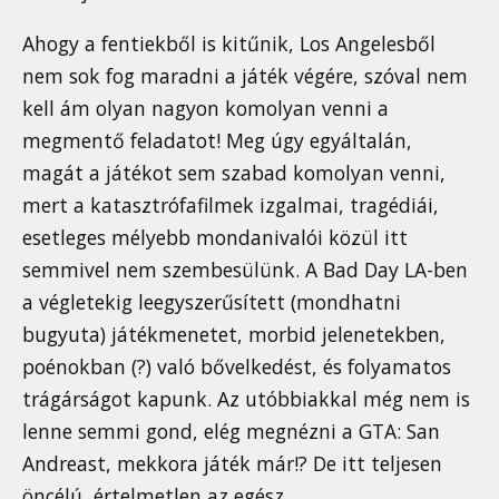
Ahogy a fentiekből is kitűnik, Los Angelesből
nem sok fog maradni a játék végére, szóval nem
kell ám olyan nagyon komolyan venni a
megmentő feladatot! Meg úgy egyáltalán,
magát a játékot sem szabad komolyan venni,
mert a katasztrófafilmek izgalmai, tragédiái,
esetleges mélyebb mondanivalói közül itt
semmivel nem szembesülünk. A Bad Day LA-ben
a végletekig leegyszerűsített (mondhatni
bugyuta) játékmenetet, morbid jelenetekben,
poénokban (?) való bővelkedést, és folyamatos
trágárságot kapunk. Az utóbbiakkal még nem is
lenne semmi gond, elég megnézni a GTA: San
Andreast, mekkora játék már!? De itt teljesen
öncélú, értelmetlen az egész.