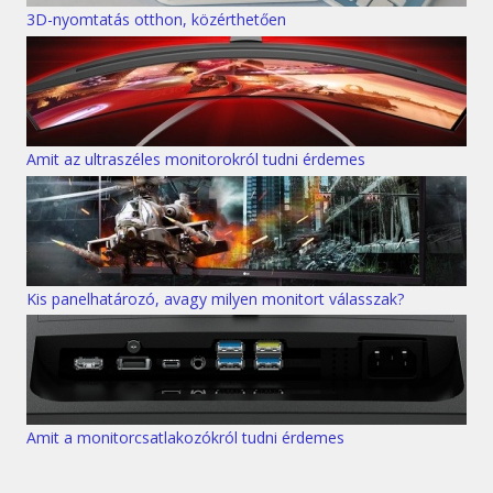
3D-nyomtatás otthon, közérthetően
Amit az ultraszéles monitorokról tudni érdemes
Kis panelhatározó, avagy milyen monitort válasszak?
Amit a monitorcsatlakozókról tudni érdemes