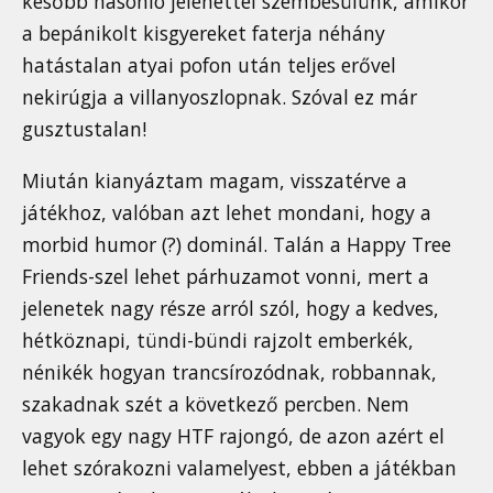
később hasonló jelenettel szembesülünk, amikor
a bepánikolt kisgyereket faterja néhány
hatástalan atyai pofon után teljes erővel
nekirúgja a villanyoszlopnak. Szóval ez már
gusztustalan!
Miután kianyáztam magam, visszatérve a
játékhoz, valóban azt lehet mondani, hogy a
morbid humor (?) dominál. Talán a Happy Tree
Friends-szel lehet párhuzamot vonni, mert a
jelenetek nagy része arról szól, hogy a kedves,
hétköznapi, tündi-bündi rajzolt emberkék,
nénikék hogyan trancsírozódnak, robbannak,
szakadnak szét a következő percben. Nem
vagyok egy nagy HTF rajongó, de azon azért el
lehet szórakozni valamelyest, ebben a játékban