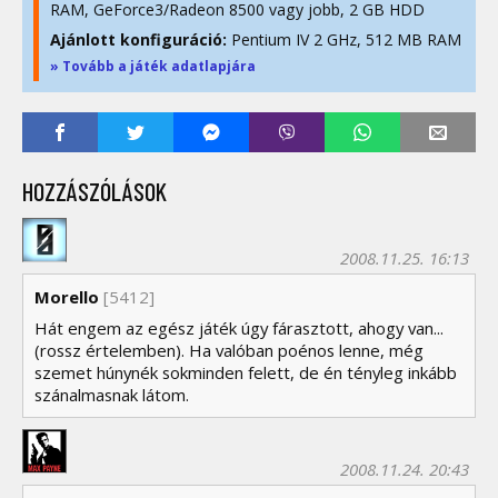
RAM, GeForce3/Radeon 8500 vagy jobb, 2 GB HDD
Ajánlott konfiguráció:
Pentium IV 2 GHz, 512 MB RAM
» Tovább a játék adatlapjára
HOZZÁSZÓLÁSOK
2008.11.25. 16:13
Morello
[5412]
Hát engem az egész játék úgy fárasztott, ahogy van...
(rossz értelemben). Ha valóban poénos lenne, még
szemet húnynék sokminden felett, de én tényleg inkább
szánalmasnak látom.
2008.11.24. 20:43