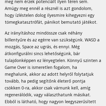
meg nem érzek potenciált ilyen téren sem.
Amúgy meg ennél a résznél is azt gondolom,
hogy ízléstelen dolog ilyesmire kihegyezni egy
tömegkatasztrófát, pánikot bemutató játékot.
Az irányításhoz mindössze csak néhány
billentyűre és az egérre van szükségünk. WASD a
mozgás, Space az ugrás, és ennyi. Még
átkonfigurálni sincs lehetőségünk, bár
tulajdonképpen ez lényegtelen. Könnyű szinten a
Game Over is ismeretlen fogalom, ha
meghalunk, akkor az adott helyről folytatjuk
tovább, ha pedig segítőnk életerő pontja
csökken 0-ra, akkor csak várnunk kell, amíg
regenerálódik, vagy választhatunk másikat.
Ebből is látható, hogy nagyon leegyszerűsített