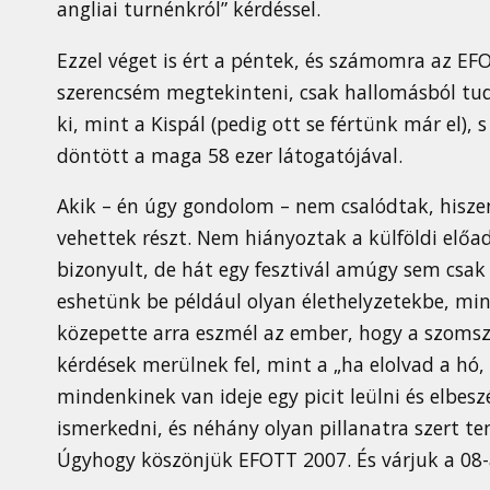
angliai turnénkról” kérdéssel.
Ezzel véget is ért a péntek, és számomra az EF
szerencsém megtekinteni, csak hallomásból t
ki, mint a Kispál (pedig ott se fértünk már el),
döntött a maga 58 ezer látogatójával.
Akik – én úgy gondolom – nem csalódtak, hiszen
vehettek részt. Nem hiányoztak a külföldi előa
bizonyult, de hát egy fesztivál amúgy sem csak
eshetünk be például olyan élethelyzetekbe, mint 
közepette arra eszmél az ember, hogy a szomsz
kérdések merülnek fel, mint a „ha elolvad a hó, 
mindenkinek van ideje egy picit leülni és elbeszé
ismerkedni, és néhány olyan pillanatra szert t
Úgyhogy köszönjük EFOTT 2007. És várjuk a 08-