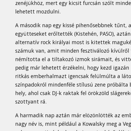
zenéjükhöz, mert egy kicsit furcsán szólt mind
lehetett mozdulni.
A második nap egy kissé pihenősebbnek tűnt, a
együtteseket erőltették (Kistehén, PASO), aztá
alternatív rock királyai most is kitettek maguk
számuk van, amit minden fesztiválozó kívülről fú
némította el a tiltakozó izmok sirámait, és vi
pedig már lehetett érzékelni, hogy kezd igazán 
ritkás emberhalmazt igencsak felülmúlta a láto
színpadokról mindenféle stílusú zene próbálta b
hely, ahol csak DJ-k raktak fel örökzöld slágere
szottyant rá.
A harmadik nap aztán már elözönlötték az embe
nagy név is, mint például a Kowalsky meg a Vega,