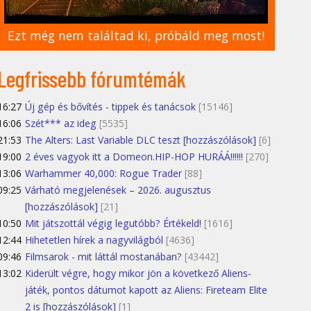
Ezt még nem találtad ki, próbáld meg most!
Legfrissebb fórumtémák
16:27
Új gép és bővítés - tippek és tanácsok
[15146]
16:06
Szét*** az ideg
[5535]
21:53
The Alters: Last Variable DLC teszt [hozzászólások]
[6]
19:00
2 éves vagyok itt a Domeon.HIP-HOP HURÁÁ!!!!!!
[270]
13:06
Warhammer 40,000: Rogue Trader
[88]
09:25
Várható megjelenések – 2026. augusztus
[hozzászólások]
[21]
10:50
Mit játszottál végig legutóbb? Értékeld!
[1616]
12:44
Hihetetlen hírek a nagyvilágból
[4636]
09:46
Filmsarok - mit láttál mostanában?
[43442]
13:02
Kiderült végre, hogy mikor jön a következő Aliens-
játék, pontos dátumot kapott az Aliens: Fireteam Elite
2 is [hozzászólások]
[1]