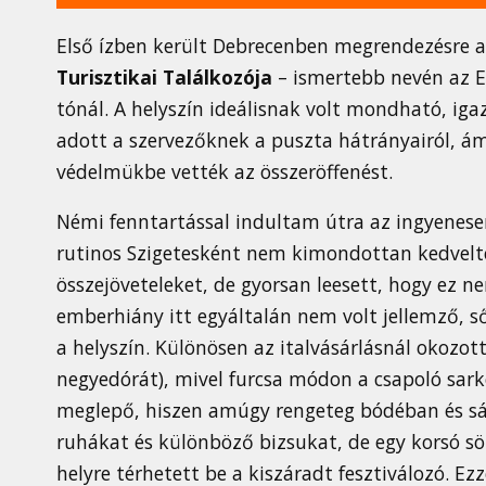
Első ízben került Debrecenben megrendezésre 
Turisztikai Találkozója
– ismertebb nevén az E
tónál. A helyszín ideálisnak volt mondható, iga
adott a szervezőknek a puszta hátrányairól, ám
védelmükbe vették az összeröffenést.
Némi fenntartással indultam útra az ingyenesen 
rutinos Szigetesként nem kimondottan kedvelt
összejöveteleket, de gyorsan leesett, hogy ez ne
emberhiány itt egyáltalán nem volt jellemző, 
a helyszín. Különösen az italvásárlásnál okozot
negyedórát), mivel furcsa módon a csapoló sarko
meglepő, hiszen amúgy rengeteg bódéban és sát
ruhákat és különböző bizsukat, de egy korsó sör
helyre térhetett be a kiszáradt fesztiválozó. Ez