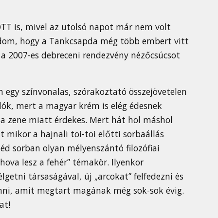
OTT is, mivel az utolsó napot már nem volt
udom, hogy a Tankcsapda még több embert vitt
 s a 2007-es debreceni rendezvény nézőcsúcsot
 egy színvonalas, szórakoztató összejövetelen
dók, mert a magyar krém is elég édesnek
 a zene miatt érdekes. Mert hát hol máshol
mikor a hajnali toi-toi előtti sorbaállás
éd sorban olyan mélyenszántó filozófiai
hova lesz a fehér” témakör. Ilyenkor
lgetni társaságával, új „arcokat” felfedezni és
enni, amit megtart magának még sok-sok évig.
at!