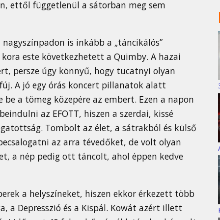
en, ettől függetlenül a sátorban meg sem
 nagyszínpadon is inkább a „táncikálós”
n kora este következhetett a Quimby. A hazai
ért, persze úgy könnyű, hogy tucatnyi olyan
j. A jó egy órás koncert pillanatok alatt
tte be a tömeg közepére az embert. Ezen a napon
beindulni az EFOTT, hiszen a szerdai, kissé
gatottság. Tombolt az élet, a sátrakból és külső
ecsalogatni az arra tévedőket, de volt olyan
ket, a nép pedig ott táncolt, ahol éppen kedve
rek a helyszíneket, hiszen ekkor érkezett több
 a Depresszió és a Kispál. Kowát azért illett