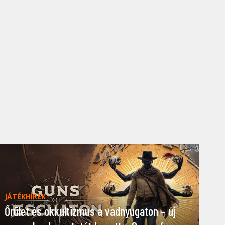
JÁTÉKHÍREK
Őrület és okkultizmus a vadnyugaton – új