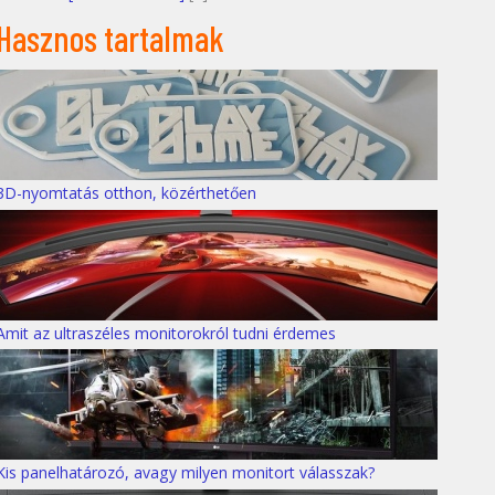
Hasznos tartalmak
3D-nyomtatás otthon, közérthetően
Amit az ultraszéles monitorokról tudni érdemes
Kis panelhatározó, avagy milyen monitort válasszak?