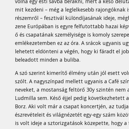
volna egy esti sávba berakni, mert a késő délu
mit kezdeni – még a leglelkesebb rajongóknak is
részemről – fesztivál különdíjasának ideje, mé
zene Európában is egyre felfutottabb hazai ké
ő és csapatának személyisége is komoly szere
emlékezetemben ez az óra. A srácok ugyanis ug
lehetett eldönteni a végén, hogy ki fáradt el jo
beleadott minden a buliba.
A szó szerint kimerítő élmény után jól esett vo
szólt. A nagyszínpad mellett ugyanis a Café sz
neveket, a mostanság feltörő 30y szintén nem a
Ludmilla sem. Késő éjjel pedig következhetett a
Borz. Aki volt már a csapat koncertjén, az tudj
észrevételeit és világnézetét egy-egy szám köz
is volt ideje a sztorizgatások közepette, hogy a 