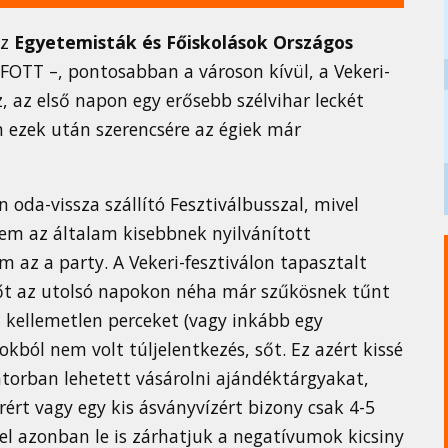
az
Egyetemisták és Főiskolások Országos
FOTT –, pontosabban a városon kívül, a Vekeri-
z, az első napon egy erősebb szélvihar leckét
 ezek után szerencsére az égiek már
oda-vissza szállító Fesztiválbusszal, mivel
em az általam kisebbnek nyilvánított
m az a party. A Vekeri-fesztiválon tapasztalt
sőt az utolsó napokon néha már szűkösnek tűnt
t kellemetlen perceket (vagy inkább egy
kból nem volt túljelentkezés, sőt. Ez azért kissé
orban lehetett vásárolni ajándéktárgyakat,
ért vagy egy kis ásványvízért bizony csak 4-5
zel azonban le is zárhatjuk a negatívumok kicsiny