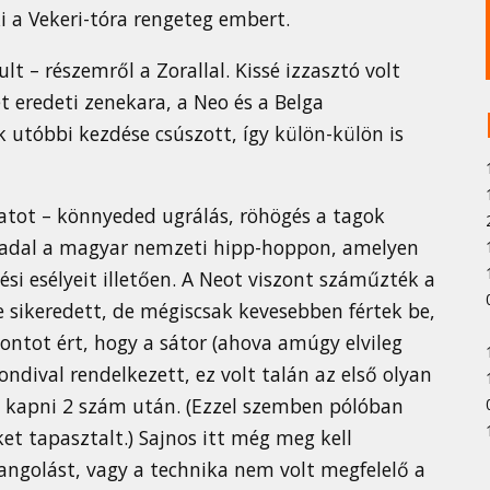
 a Vekeri-tóra rengeteg embert.
lt – részemről a Zorallal. Kissé izzasztó volt
 eredeti zenekara, a Neo és a Belga
 utóbbi kezdése csúszott, így külön-külön is
atot – könnyeded ugrálás, röhögés a tagok
rviadal a magyar nemzeti hipp-hoppon, amelyen
si esélyeit illetően. A Neot viszont száműzték a
e sikeredett, de mégiscsak kevesebben fértek be,
pontot ért, hogy a sátor (ahova amúgy elvileg
ndival rendelkezett, ez volt talán az első olyan
kapni 2 szám után. (Ezzel szemben pólóban
et tapasztalt.) Sajnos itt még meg kell
angolást, vagy a technika nem volt megfelelő a