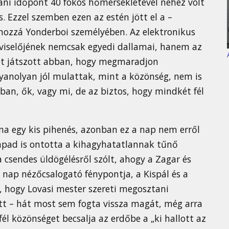
táni időpont 40 fokos hőmérsékletével nehéz volt
. Ezzel szemben ezen az estén jött el a –
ghozzá Yonderboi személyében. Az elektronikus
pviselőjének nemcsak egyedi dallamai, hanem az
pet játszott abban, hogy megmaradjon
yanolyan jól mulattak, mint a közönség, nem is
bban, ők, vagy mi, de az biztos, hogy mindkét fél
lna egy kis pihenés, azonban ez a nap nem erről
ínpad is ontotta a kihagyhatatlannak tűnő
 csendes üldögélésről szólt, ahogy a Zagar és
 nap nézőcsalogató fénypontja, a Kispál és a
a, hogy Lovasi mester szereti megosztani
ött – hát most sem fogta vissza magát, még arra
fél közönséget becsalja az erdőbe a „ki hallott az