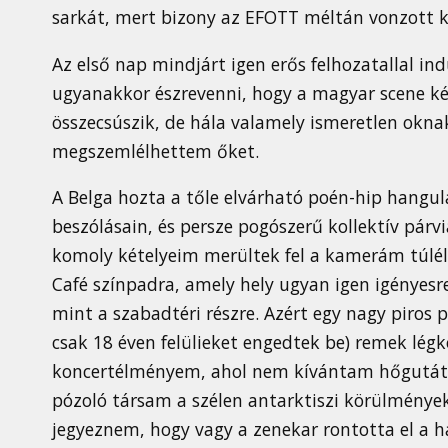
sarkát, mert bizony az EFOTT méltán vonzott ki
Az első nap mindjárt igen erős felhozatallal indu
ugyanakkor észrevenni, hogy a magyar scene két
összecsúszik, de hála valamely ismeretlen oknak
megszemlélhettem őket.
A Belga hozta a tőle elvárható poén-hip hangul
beszólásain, és persze pogószerű kollektív pá
komoly kételyeim merültek fel a kamerám túlélé
Café színpadra, amely hely ugyan igen igényesr
mint a szabadtéri részre. Azért egy nagy piros 
csak 18 éven felülieket engedtek be) remek légko
koncertélményem, ahol nem kívántam hőgutát 
pózoló társam a szélen antarktiszi körülmények
jegyeznem, hogy vagy a zenekar rontotta el a h