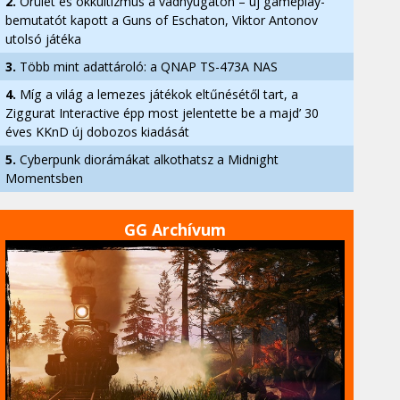
2.
Őrület és okkultizmus a vadnyugaton – új gameplay-
bemutatót kapott a Guns of Eschaton, Viktor Antonov
utolsó játéka
3.
Több mint adattároló: a QNAP TS-473A NAS
4.
Míg a világ a lemezes játékok eltűnésétől tart, a
Ziggurat Interactive épp most jelentette be a majd’ 30
éves KKnD új dobozos kiadását
5.
Cyberpunk diorámákat alkothatsz a Midnight
Momentsben
GG Archívum