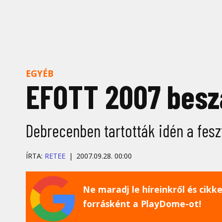
EGYÉB
EFOTT 2007 bes
Debrecenben tartották idén a feszt
ÍRTA:
RETEE
2007.09.28. 00:00
Ne maradj le híreinkről és cikkei
forrásként a PlayDome-ot!