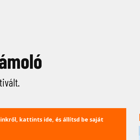
zámoló
ivált.
nkről, kattints ide, és állítsd be saját