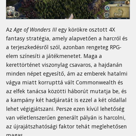
Az
Age of Wonders III
egy körökre osztott 4X
fantasy stratégia, amely alapvetően a harcról és
a terjeszkedésről szól, azonban rengeteg RPG-
elem színesíti a játékmenetet. Maga a
kerettörténet viszonylag csavaros, a hajdanán
minden népet egyesítő, ám az emberek hatalmi
vágya miatt korrupttá vált Commonwealth és
az elfek tanácsa közötti háborút mutatja be, és
a kampány két hadjáratát is ezzel a két oldallal
lehet végigjátszani. Persze ezen kívül lehetőség
van véletlenszerűen generált pályán is harcolni,
az újrajátszhatósági faktor tehát meglehetősen
magas.