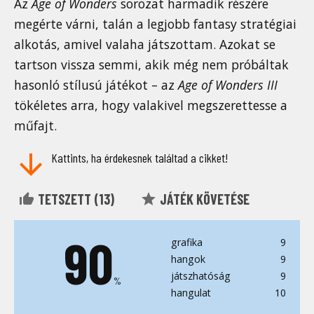
Az
Age of Wonders
sorozat harmadik részére
megérte várni, talán a legjobb fantasy stratégiai
alkotás, amivel valaha játszottam. Azokat se
tartson vissza semmi, akik még nem próbáltak
hasonló stílusú játékot – az
Age of Wonders III
tökéletes arra, hogy valakivel megszerettesse a
műfajt.
Kattints, ha érdekesnek találtad a cikket!
TETSZETT (
13
)
JÁTÉK KÖVETÉSE
90
grafika
9
hangok
9
játszhatóság
9
%
hangulat
10