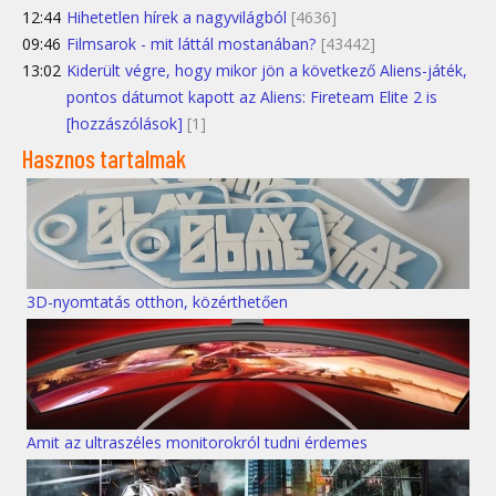
12:44
Hihetetlen hírek a nagyvilágból
[4636]
09:46
Filmsarok - mit láttál mostanában?
[43442]
13:02
Kiderült végre, hogy mikor jön a következő Aliens-játék,
pontos dátumot kapott az Aliens: Fireteam Elite 2 is
[hozzászólások]
[1]
Hasznos tartalmak
3D-nyomtatás otthon, közérthetően
Amit az ultraszéles monitorokról tudni érdemes