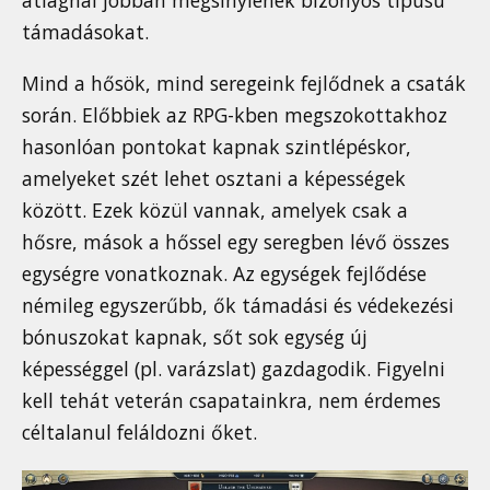
átlagnál jobban megsínylenek bizonyos típusú
támadásokat.
Mind a hősök, mind seregeink fejlődnek a csaták
során. Előbbiek az RPG-kben megszokottakhoz
hasonlóan pontokat kapnak szintlépéskor,
amelyeket szét lehet osztani a képességek
között. Ezek közül vannak, amelyek csak a
hősre, mások a hőssel egy seregben lévő összes
egységre vonatkoznak. Az egységek fejlődése
némileg egyszerűbb, ők támadási és védekezési
bónuszokat kapnak, sőt sok egység új
képességgel (pl. varázslat) gazdagodik. Figyelni
kell tehát veterán csapatainkra, nem érdemes
céltalanul feláldozni őket.