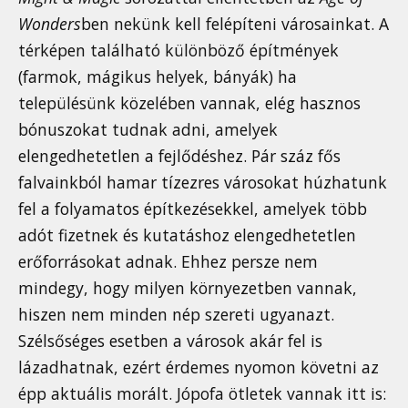
Wonders
ben nekünk kell felépíteni városainkat. A
térképen található különböző építmények
(farmok, mágikus helyek, bányák) ha
településünk közelében vannak, elég hasznos
bónuszokat tudnak adni, amelyek
elengedhetetlen a fejlődéshez. Pár száz fős
falvainkból hamar tízezres városokat húzhatunk
fel a folyamatos építkezésekkel, amelyek több
adót fizetnek és kutatáshoz elengedhetetlen
erőforrásokat adnak. Ehhez persze nem
mindegy, hogy milyen környezetben vannak,
hiszen nem minden nép szereti ugyanazt.
Szélsőséges esetben a városok akár fel is
lázadhatnak, ezért érdemes nyomon követni az
épp aktuális morált. Jópofa ötletek vannak itt is: