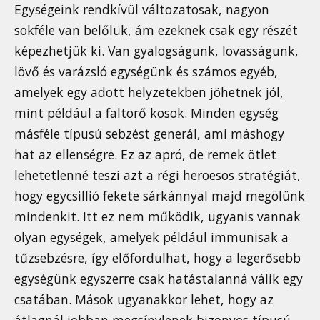
Egységeink rendkívül változatosak, nagyon
sokféle van belőlük, ám ezeknek csak egy részét
képezhetjük ki. Van gyalogságunk, lovasságunk,
lövő és varázsló egységünk és számos egyéb,
amelyek egy adott helyzetekben jöhetnek jól,
mint például a faltörő kosok. Minden egység
másféle típusú sebzést generál, ami máshogy
hat az ellenségre. Ez az apró, de remek ötlet
lehetetlenné teszi azt a régi heroesos stratégiát,
hogy egycsillió fekete sárkánnyal majd megölünk
mindenkit. Itt ez nem működik, ugyanis vannak
olyan egységek, amelyek például immunisak a
tűzsebzésre, így előfordulhat, hogy a legerősebb
egységünk egyszerre csak hatástalanná válik egy
csatában. Mások ugyanakkor lehet, hogy az