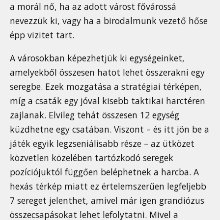
a morál nő, ha az adott várost fővárossá
nevezzük ki, vagy ha a birodalmunk vezető hőse
épp vizitet tart.
A városokban képezhetjük ki egységeinket,
amelyekből összesen hatot lehet összerakni egy
seregbe. Ezek mozgatása a stratégiai térképen,
míg a csaták egy jóval kisebb taktikai harctéren
zajlanak. Elvileg tehát összesen 12 egység
küzdhetne egy csatában. Viszont – és itt jön be a
játék egyik legzseniálisabb része – az ütközet
közvetlen közelében tartózkodó seregek
pozíciójuktól függően beléphetnek a harcba. A
hexás térkép miatt ez értelemszerűen legfeljebb
7 sereget jelenthet, amivel már igen grandiózus
összecsapásokat lehet lefolytatni. Mivel a