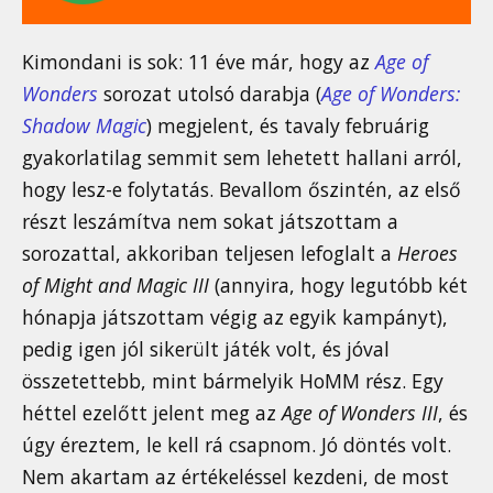
Kimondani is sok: 11 éve már, hogy az
Age of
Wonders
sorozat utolsó darabja (
Age of Wonders:
Shadow Magic
) megjelent, és tavaly februárig
gyakorlatilag semmit sem lehetett hallani arról,
hogy lesz-e folytatás. Bevallom őszintén, az első
részt leszámítva nem sokat játszottam a
sorozattal, akkoriban teljesen lefoglalt a
Heroes
of Might and Magic III
(annyira, hogy legutóbb két
hónapja játszottam végig az egyik kampányt),
pedig igen jól sikerült játék volt, és jóval
összetettebb, mint bármelyik HoMM rész. Egy
héttel ezelőtt jelent meg az
Age of Wonders III
, és
úgy éreztem, le kell rá csapnom. Jó döntés volt.
Nem akartam az értékeléssel kezdeni, de most