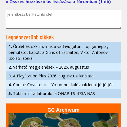
» Összes hozzászólás listázása a fórumban (1 db)
Legnépszerűbb cikkek
1.
Őrület és okkultizmus a vadnyugaton – új gameplay-
bemutatót kapott a Guns of Eschaton, Viktor Antonov
utolsó játéka
2.
Várható megjelenések – 2026. augusztus
3.
A PlayStation Plus 2026. augusztusi kínálata
4.
Corsair Cove teszt – Yo-ho-ho, kalóznak lenni jó-jó-jó!
5.
Több mint adattároló: a QNAP TS-473A NAS
GG Archívum