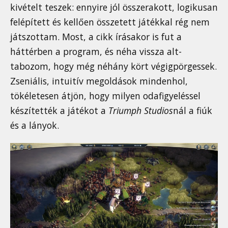
kivételt teszek: ennyire jól összerakott, logikusan
felépített és kellően összetett játékkal rég nem
játszottam. Most, a cikk írásakor is fut a
háttérben a program, és néha vissza alt-
tabozom, hogy még néhány kört végigpörgessek.
Zseniális, intuitív megoldások mindenhol,
tökéletesen átjön, hogy milyen odafigyeléssel
készítették a játékot a
Triumph Studios
nál a fiúk
és a lányok.