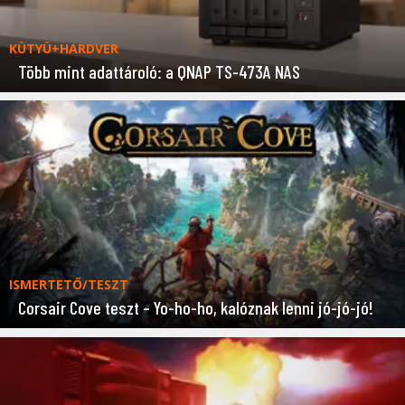
KÜTYÜ+HARDVER
Több mint adattároló: a QNAP TS-473A NAS
ISMERTETŐ/TESZT
Corsair Cove teszt – Yo-ho-ho, kalóznak lenni jó-jó-jó!