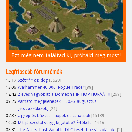
Ezt még nem találtad ki, próbáld meg most!
Legfrissebb fórumtémák
15:17
Szét*** az ideg
[5529]
13:06
Warhammer 40,000: Rogue Trader
[88]
12:42
2 éves vagyok itt a Domeon.HIP-HOP HURÁÁ!!!!!!
[269]
09:25
Várható megjelenések – 2026. augusztus
[hozzászólások]
[21]
07:37
Új gép és bővítés - tippek és tanácsok
[15139]
10:50
Mit játszottál végig legutóbb? Értékeld!
[1616]
08:31
The Alters: Last Variable DLC teszt [hozzászólások]
[2]