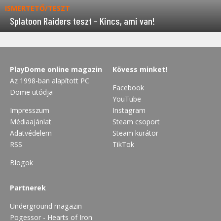
ISMERTETŐ/TESZT
Splatoon Raiders teszt – Kincs, ami van!
PlayDome online magazin
Kövess minket!
Az 1998-ban alapított PC
Facebook
Dome utódja
YouTube
Impresszum
Instagram
Médiaajánlat
Steam csoport
Adatvédelem
Steam kurátor
RSS
TikTok
Blogok
Partnerek
Underground magazin
Pogessor - Hearts of Iron