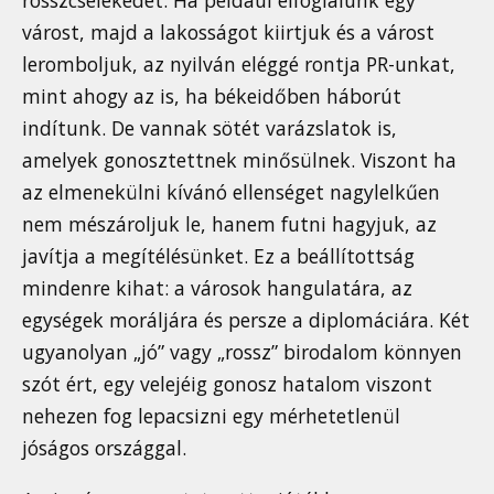
rosszcselekedet. Ha például elfoglalunk egy
várost, majd a lakosságot kiirtjuk és a várost
leromboljuk, az nyilván eléggé rontja PR-unkat,
mint ahogy az is, ha békeidőben háborút
indítunk. De vannak sötét varázslatok is,
amelyek gonosztettnek minősülnek. Viszont ha
az elmenekülni kívánó ellenséget nagylelkűen
nem mészároljuk le, hanem futni hagyjuk, az
javítja a megítélésünket. Ez a beállítottság
mindenre kihat: a városok hangulatára, az
egységek moráljára és persze a diplomáciára. Két
ugyanolyan „jó” vagy „rossz” birodalom könnyen
szót ért, egy velejéig gonosz hatalom viszont
nehezen fog lepacsizni egy mérhetetlenül
jóságos országgal.