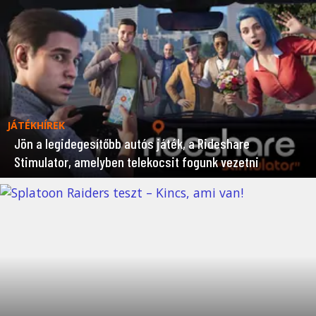
JÁTÉKHÍREK
Jön a legidegesítőbb autós játék, a Rideshare
Stimulator, amelyben telekocsit fogunk vezetni