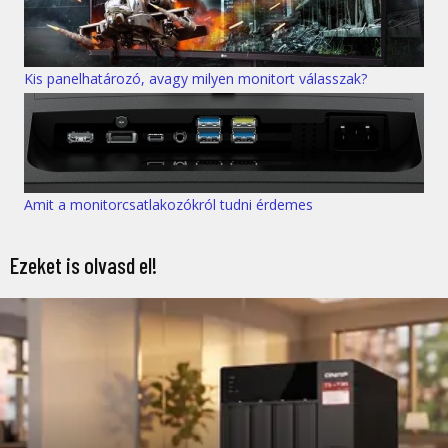
Kis panelhatározó, avagy milyen monitort válasszak?
Amit a monitorcsatlakozókról tudni érdemes
Ezeket is olvasd el!