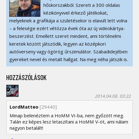
hőskorszakból. Szereti a 300 oldalas
kézikönyvvel érkező játékokat,
melyeknek a grafikája a születésekor is elavult lett volna
– a felesége ezért vétózza évek óta az új videokártya-
beszerzést. Emellett szeret mindent, ami történelmi
keretek között játszódik, legyen az középkori
autóverseny vagy ógörög űrszimulátor. Szabadidejében
gyereket nevel és metalt hallgat. Na meg néha játszik is.
HOZZÁSZÓLÁSOK
2014.04.08. 03:22
LordMatteo
[29440]
Minap belenéztem a HoMM VI-ba, nem győzött meg.
Talán ez képes lesz letaszítani a HoMM V-öt, ami nálam
nagyon betalált!