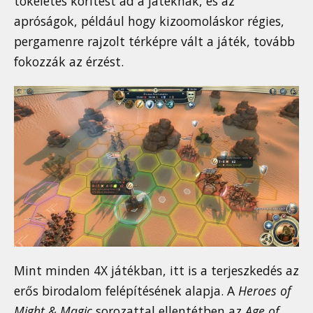
tökéletes körítést ad a játéknak, és az
apróságok, például hogy kizoomoláskor régies,
pergamenre rajzolt térképre vált a játék, tovább
fokozzák az érzést.
Mint minden 4X játékban, itt is a terjeszkedés az
erős birodalom felépítésének alapja. A
Heroes of
Might & Magic
sorozattal ellentétben az
Age of