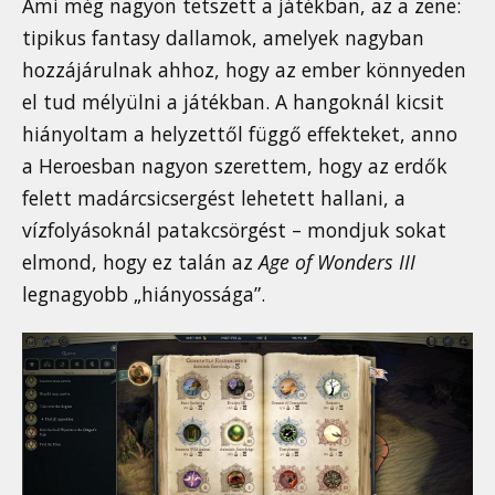
Ami még nagyon tetszett a játékban, az a zene:
tipikus fantasy dallamok, amelyek nagyban
hozzájárulnak ahhoz, hogy az ember könnyeden
el tud mélyülni a játékban. A hangoknál kicsit
hiányoltam a helyzettől függő effekteket, anno
a Heroesban nagyon szerettem, hogy az erdők
felett madárcsicsergést lehetett hallani, a
vízfolyásoknál patakcsörgést – mondjuk sokat
elmond, hogy ez talán az
Age of Wonders III
legnagyobb „hiányossága”.