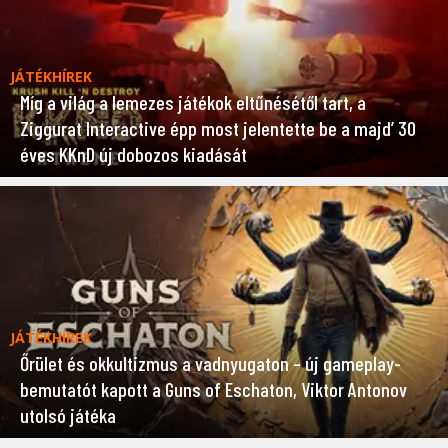
JÁTÉKHÍREK
Míg a világ a lemezes játékok eltűnésétől tart, a
Ziggurat Interactive épp most jelentette be a majd’ 30
éves KKnD új dobozos kiadását
JÁTÉKHÍREK
Őrület és okkultizmus a vadnyugaton – új gameplay-
bemutatót kapott a Guns of Eschaton, Viktor Antonov
utolsó játéka