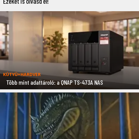
Ezeket is olvasd el!
KÜTYÜ+HARDVER
Több mint adattároló: a QNAP TS-473A NAS