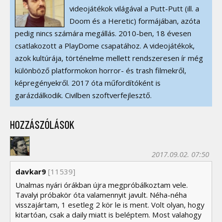
videojátékok világával a Putt-Putt (ill. a
Doom és a Heretic) formájában, azóta
pedig nincs számára megállás. 2010-ben, 18 évesen
csatlakozott a PlayDome csapatához. A videojátékok,
azok kultúrája, történelme mellett rendszeresen ír még
különböző platformokon horror- és trash filmekről,
képregényekről. 2017 óta műfordítóként is
garázdálkodik. Civilben szoftverfejlesztő.
HOZZÁSZÓLÁSOK
2017.09.02. 07:50
davkar9
[11539]
Unalmas nyári órákban újra megpróbálkoztam vele.
Tavalyi próbakör óta valamennyit javult. Néha-néha
visszajártam, 1 esetleg 2 kör le is ment. Volt olyan, hogy
kitartóan, csak a daily miatt is beléptem. Most valahogy