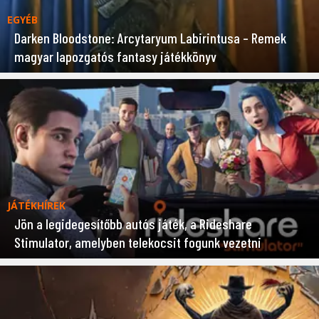
EGYÉB
Darken Bloodstone: Arcytaryum Labirintusa – Remek
magyar lapozgatós fantasy játékkönyv
JÁTÉKHÍREK
Jön a legidegesítőbb autós játék, a Rideshare
Stimulator, amelyben telekocsit fogunk vezetni