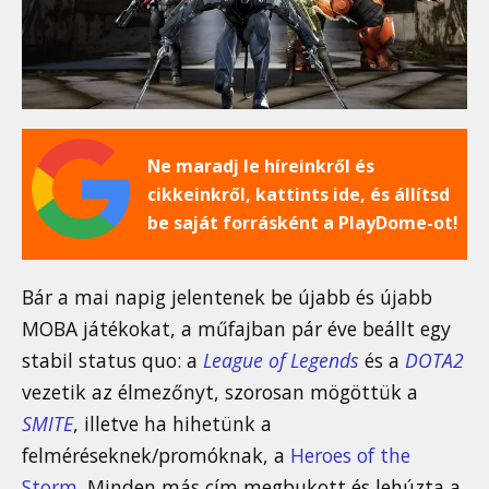
Ne maradj le híreinkről és
cikkeinkről, kattints ide, és állítsd
be saját forrásként a PlayDome-ot!
Bár a mai napig jelentenek be újabb és újabb
MOBA játékokat, a műfajban pár éve beállt egy
stabil status quo: a
League of Legends
és a
DOTA2
vezetik az élmezőnyt, szorosan mögöttük a
SMITE
, illetve ha hihetünk a
felméréseknek/promóknak, a
Heroes of the
Storm
. Minden más cím megbukott és lehúzta a