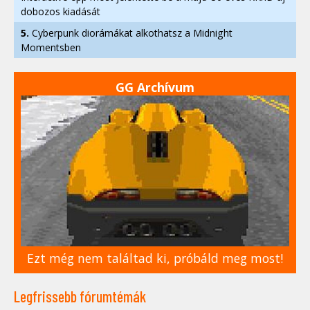
dobozos kiadását
5.
Cyberpunk diorámákat alkothatsz a Midnight
Momentsben
GG Archívum
Ezt még nem találtad ki, próbáld meg most!
Legfrissebb fórumtémák