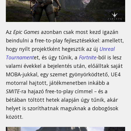
Az
Epic Games
azonban csak most kezd igazán
beindulni a free-to-play fejlesztésekkel: amellett,
hogy nyílt projektként hegesztik az új
Unreal
Tournament
et, és úgy tűnik, a
Fortnite
-ból is lesz
valami évekkel a bejelentés után, előálltak saját
MOBA-jukkal, egy szemet gyönyörködtető, UE4
motorral hajtott, játékmenetben inkább a
SMITE
-ra hajazó free-to-play címmel – és a
bétában töltött hetek alapján úgy tűnik, akár
helyet is szoríthatnak maguknak a dobogósok
között.