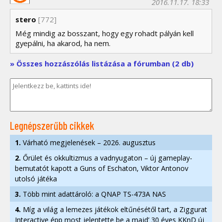
2016.11.17. 18:33
stero
[772]
Még mindig az bosszant, hogy egy rohadt pályán kell
gyepálni, ha akarod, ha nem.
» Összes hozzászólás listázása a fórumban (2 db)
Legnépszerűbb cikkek
1.
Várható megjelenések – 2026. augusztus
2.
Őrület és okkultizmus a vadnyugaton – új gameplay-
bemutatót kapott a Guns of Eschaton, Viktor Antonov
utolsó játéka
3.
Több mint adattároló: a QNAP TS-473A NAS
4.
Míg a világ a lemezes játékok eltűnésétől tart, a Ziggurat
Interactive épp most jelentette be a majd’ 30 éves KKnD új