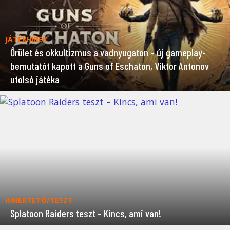
JÁTÉKHÍREK
Őrület és okkultizmus a vadnyugaton – új gameplay-
bemutatót kapott a Guns of Eschaton, Viktor Antonov
utolsó játéka
ISMERTETŐ/TESZT
Splatoon Raiders teszt – Kincs, ami van!