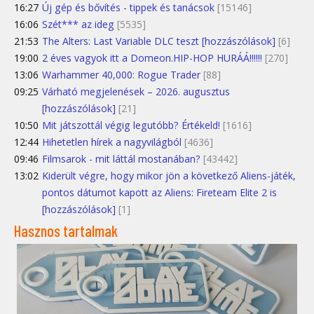
16:27
Új gép és bővítés - tippek és tanácsok
[15146]
16:06
Szét*** az ideg
[5535]
21:53
The Alters: Last Variable DLC teszt [hozzászólások]
[6]
19:00
2 éves vagyok itt a Domeon.HIP-HOP HURÁÁ!!!!!!
[270]
13:06
Warhammer 40,000: Rogue Trader
[88]
09:25
Várható megjelenések – 2026. augusztus
[hozzászólások]
[21]
10:50
Mit játszottál végig legutóbb? Értékeld!
[1616]
12:44
Hihetetlen hírek a nagyvilágból
[4636]
09:46
Filmsarok - mit láttál mostanában?
[43442]
13:02
Kiderült végre, hogy mikor jön a következő Aliens-játék,
pontos dátumot kapott az Aliens: Fireteam Elite 2 is
[hozzászólások]
[1]
Hasznos tartalmak