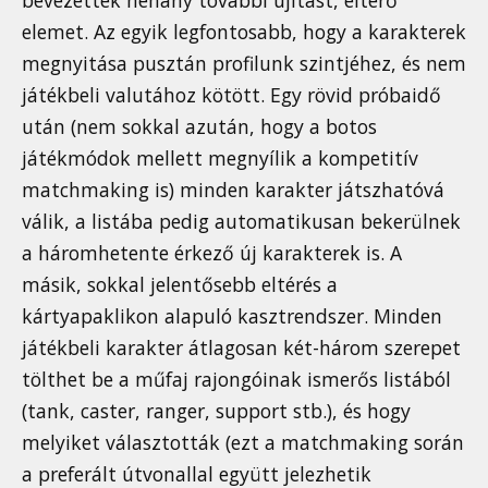
bevezettek néhány további újítást, eltérő
elemet. Az egyik legfontosabb, hogy a karakterek
megnyitása pusztán profilunk szintjéhez, és nem
játékbeli valutához kötött. Egy rövid próbaidő
után (nem sokkal azután, hogy a botos
játékmódok mellett megnyílik a kompetitív
matchmaking is) minden karakter játszhatóvá
válik, a listába pedig automatikusan bekerülnek
a háromhetente érkező új karakterek is. A
másik, sokkal jelentősebb eltérés a
kártyapaklikon alapuló kasztrendszer. Minden
játékbeli karakter átlagosan két-három szerepet
tölthet be a műfaj rajongóinak ismerős listából
(tank, caster, ranger, support stb.), és hogy
melyiket választották (ezt a matchmaking során
a preferált útvonallal együtt jelezhetik