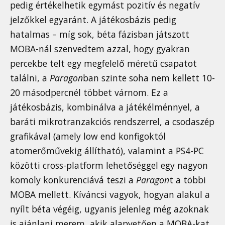
pedig értékelhetik egymást pozitív és negatív
jelzőkkel egyaránt. A játékosbázis pedig
hatalmas – míg sok, béta fázisban játszott
MOBA-nál szenvedtem azzal, hogy gyakran
percekbe telt egy megfelelő méretű csapatot
találni, a
Paragon
ban szinte soha nem kellett 10-
20 másodpercnél többet várnom. Ez a
játékosbázis, kombinálva a játékélménnyel, a
baráti mikrotranzakciós rendszerrel, a csodaszép
grafikával (amely low end konfigoktól
atomerőművekig állítható), valamint a PS4-PC
közötti cross-platform lehetőséggel egy nagyon
komoly konkurenciává teszi a
Paragon
t a többi
MOBA mellett. Kíváncsi vagyok, hogyan alakul a
nyílt béta végéig, ugyanis jelenleg még azoknak
is ajánlani merem, akik alapvetően a MOBA-kat