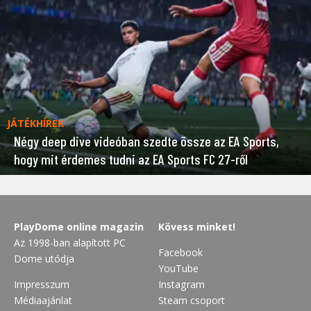
JÁTÉKHÍREK
Négy deep dive videóban szedte össze az EA Sports,
hogy mit érdemes tudni az EA Sports FC 27-ről
PlayDome online magazin
Kövess minket!
Az 1998-ban alapított PC
Facebook
Dome utódja
YouTube
Impresszum
Instagram
Médiaajánlat
Steam csoport