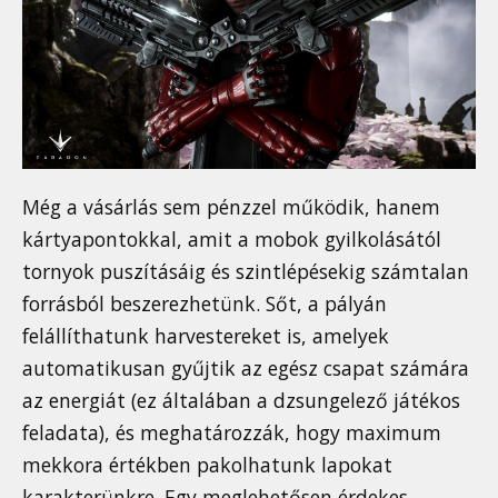
Még a vásárlás sem pénzzel működik, hanem
kártyapontokkal, amit a mobok gyilkolásától
tornyok puszításáig és szintlépésekig számtalan
forrásból beszerezhetünk. Sőt, a pályán
felállíthatunk harvestereket is, amelyek
automatikusan gyűjtik az egész csapat számára
az energiát (ez általában a dzsungelező játékos
feladata), és meghatározzák, hogy maximum
mekkora értékben pakolhatunk lapokat
karakterünkre. Egy meglehetősen érdekes