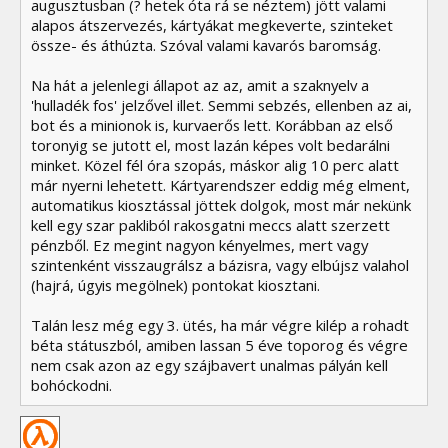
augusztusban (? hetek óta rá se néztem) jött valami
alapos átszervezés, kártyákat megkeverte, szinteket
össze- és áthúzta. Szóval valami kavarós baromság.
Na hát a jelenlegi állapot az az, amit a szaknyelv a
'hulladék fos' jelzővel illet. Semmi sebzés, ellenben az ai,
bot és a minionok is, kurvaerős lett. Korábban az első
toronyig se jutott el, most lazán képes volt bedarálni
minket. Közel fél óra szopás, máskor alig 10 perc alatt
már nyerni lehetett. Kártyarendszer eddig még elment,
automatikus kiosztással jöttek dolgok, most már nekünk
kell egy szar pakliból rakosgatni meccs alatt szerzett
pénzből. Ez megint nagyon kényelmes, mert vagy
szintenként visszaugrálsz a bázisra, vagy elbújsz valahol
(hajrá, úgyis megölnek) pontokat kiosztani.
Talán lesz még egy 3. ütés, ha már végre kilép a rohadt
béta státuszból, amiben lassan 5 éve toporog és végre
nem csak azon az egy szájbavert unalmas pályán kell
bohóckodni.