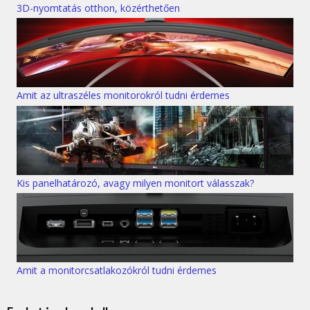
3D-nyomtatás otthon, közérthetően
Amit az ultraszéles monitorokról tudni érdemes
Kis panelhatározó, avagy milyen monitort válasszak?
Amit a monitorcsatlakozókról tudni érdemes