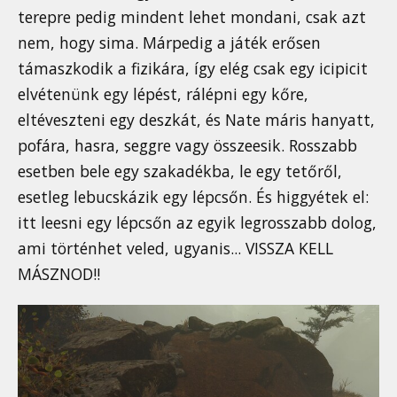
terepre pedig mindent lehet mondani, csak azt
nem, hogy sima. Márpedig a játék erősen
támaszkodik a fizikára, így elég csak egy icipicit
elvétenünk egy lépést, rálépni egy kőre,
eltéveszteni egy deszkát, és Nate máris hanyatt,
pofára, hasra, seggre vagy összeesik. Rosszabb
esetben bele egy szakadékba, le egy tetőről,
esetleg lebucskázik egy lépcsőn. És higgyétek el:
itt leesni egy lépcsőn az egyik legrosszabb dolog,
ami történhet veled, ugyanis... VISSZA KELL
MÁSZNOD!!