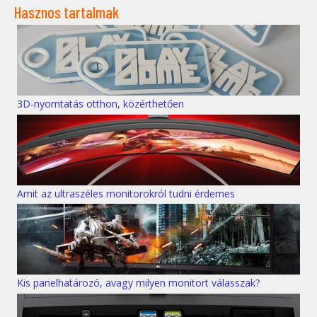
Hasznos tartalmak
3D-nyomtatás otthon, közérthetően
Amit az ultraszéles monitorokról tudni érdemes
Kis panelhatározó, avagy milyen monitort válasszak?