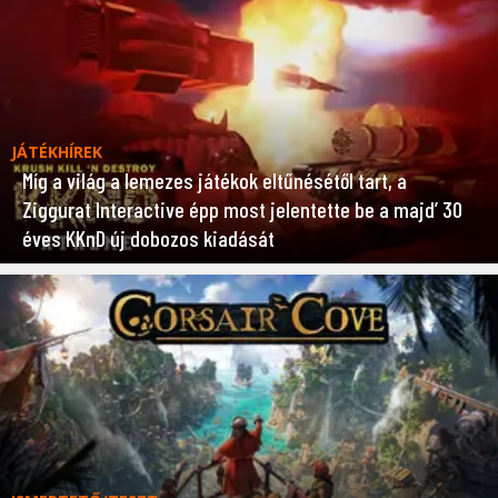
JÁTÉKHÍREK
Míg a világ a lemezes játékok eltűnésétől tart, a
Ziggurat Interactive épp most jelentette be a majd’ 30
éves KKnD új dobozos kiadását