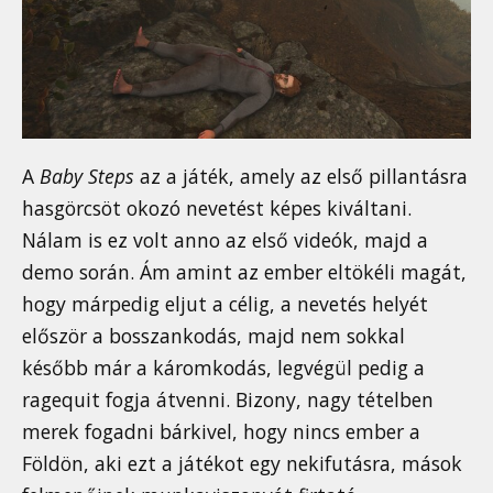
A
Baby Steps
az a játék, amely az első pillantásra
hasgörcsöt okozó nevetést képes kiváltani.
Nálam is ez volt anno az első videók, majd a
demo során. Ám amint az ember eltökéli magát,
hogy márpedig eljut a célig, a nevetés helyét
először a bosszankodás, majd nem sokkal
később már a káromkodás, legvégül pedig a
ragequit fogja átvenni. Bizony, nagy tételben
merek fogadni bárkivel, hogy nincs ember a
Földön, aki ezt a játékot egy nekifutásra, mások