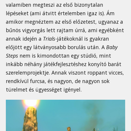
valamiben megteszi az első bizonytalan
lépéseket (ami átvitt értelemben igaz is). Ám
amikor megnéztem az első előzetest, ugyanaz a
bűnös vigyorgás lett rajtam úrrá, ami egyébként
annak idején a
Trials
-játékoknál is gyakran
előjött egy látványosabb borulás után. A
Baby
Steps
nem is kimondottan egy stúdió, mint
inkább néhány játékfejlesztéshez konyító barát
szerelemprojektje. Annak viszont roppant vicces,
rendkívül furcsa, és nagyon, de nagyon sok
türelmet és ügyességet igényel.