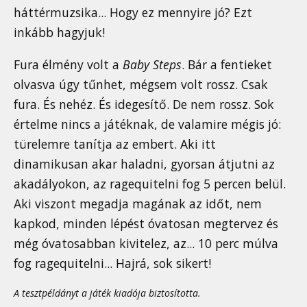
háttérmuzsika... Hogy ez mennyire jó? Ezt
inkább hagyjuk!
Fura élmény volt a
Baby Steps
. Bár a fentieket
olvasva úgy tűnhet, mégsem volt rossz. Csak
fura. És nehéz. És idegesítő. De nem rossz. Sok
értelme nincs a játéknak, de valamire mégis jó:
türelemre tanítja az embert. Aki itt
dinamikusan akar haladni, gyorsan átjutni az
akadályokon, az ragequitelni fog 5 percen belül.
Aki viszont megadja magának az időt, nem
kapkod, minden lépést óvatosan megtervez és
még óvatosabban kivitelez, az... 10 perc múlva
fog ragequitelni... Hajrá, sok sikert!
A tesztpéldányt a játék kiadója biztosította.