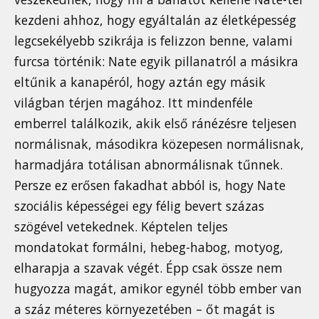
kezdeni ahhoz, hogy egyáltalán az életképesség
legcsekélyebb szikrája is felizzon benne, valami
furcsa történik: Nate egyik pillanatról a másikra
eltűnik a kanapéról, hogy aztán egy másik
világban térjen magához. Itt mindenféle
emberrel találkozik, akik első ránézésre teljesen
normálisnak, másodikra közepesen normálisnak,
harmadjára totálisan abnormálisnak tűnnek.
Persze ez erősen fakadhat abból is, hogy Nate
szociális képességei egy félig bevert százas
szögével vetekednek. Képtelen teljes
mondatokat formálni, hebeg-habog, motyog,
elharapja a szavak végét. Épp csak össze nem
hugyozza magát, amikor egynél több ember van
a száz méteres környezetében – őt magát is