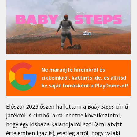
Ne maradj le híreinkről és
cikkeinkről, kattints ide, és állítsd
be saját forrásként a PlayDome-ot!
Először 2023 őszén hallottam a
Baby Steps
című
játékról. A címből arra lehetne következtetni,
hogy egy kisbaba kalandjairól szól (ami átvitt
értelemben igaz is), esetleg arról, hogy valaki