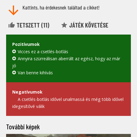
Kattints, ha érdekesnek találtad a cikket!
TETSZETT (
11
)
JÁTÉK KÖVETÉSE
Pozitívumok
Vicces ez a csetlés-botlás
Annyira szürreálisan aberrált az egész, hogy az már
jó
Van benne kihívás
Negatívumok
A csetlés-botlás idővel unalmassá és még több idővel
idegesítővé válik
További képek