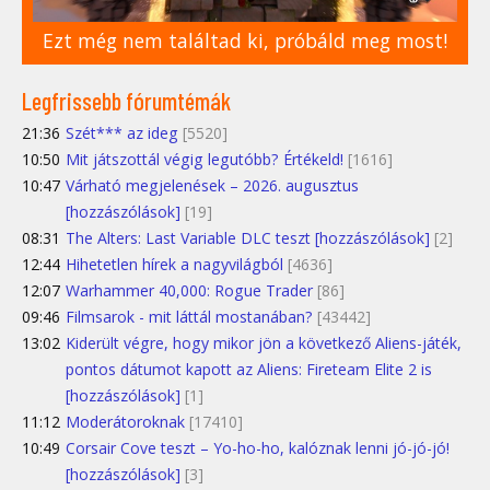
Ezt még nem találtad ki, próbáld meg most!
Legfrissebb fórumtémák
21:36
Szét*** az ideg
[5520]
10:50
Mit játszottál végig legutóbb? Értékeld!
[1616]
10:47
Várható megjelenések – 2026. augusztus
[hozzászólások]
[19]
08:31
The Alters: Last Variable DLC teszt [hozzászólások]
[2]
12:44
Hihetetlen hírek a nagyvilágból
[4636]
12:07
Warhammer 40,000: Rogue Trader
[86]
09:46
Filmsarok - mit láttál mostanában?
[43442]
13:02
Kiderült végre, hogy mikor jön a következő Aliens-játék,
pontos dátumot kapott az Aliens: Fireteam Elite 2 is
[hozzászólások]
[1]
11:12
Moderátoroknak
[17410]
10:49
Corsair Cove teszt – Yo-ho-ho, kalóznak lenni jó-jó-jó!
[hozzászólások]
[3]