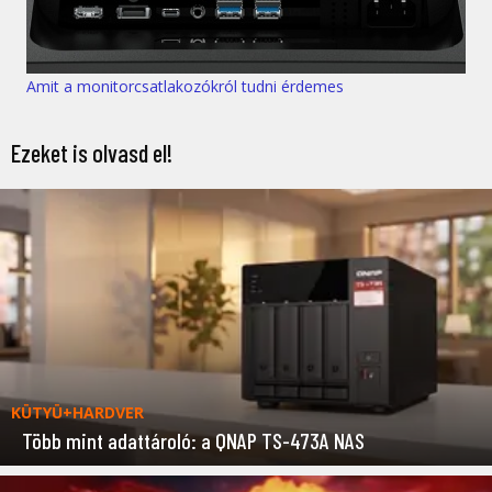
Amit a monitorcsatlakozókról tudni érdemes
Ezeket is olvasd el!
KÜTYÜ+HARDVER
Több mint adattároló: a QNAP TS-473A NAS