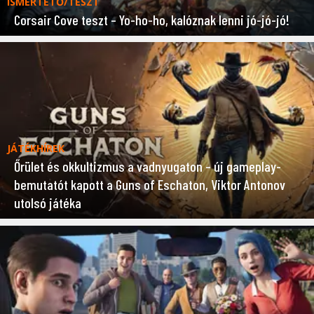
ISMERTETŐ/TESZT
Corsair Cove teszt – Yo-ho-ho, kalóznak lenni jó-jó-jó!
JÁTÉKHÍREK
Őrület és okkultizmus a vadnyugaton – új gameplay-
bemutatót kapott a Guns of Eschaton, Viktor Antonov
utolsó játéka