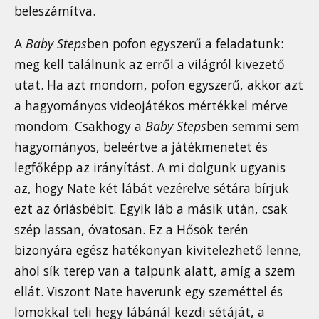
beleszámítva.
A
Baby Steps
ben pofon egyszerű a feladatunk:
meg kell találnunk az erről a világról kivezető
utat. Ha azt mondom, pofon egyszerű, akkor azt
a hagyományos videojátékos mértékkel mérve
mondom. Csakhogy a
Baby Steps
ben semmi sem
hagyományos, beleértve a játékmenetet és
legfőképp az irányítást. A mi dolgunk ugyanis
az, hogy Nate két lábát vezérelve sétára bírjuk
ezt az óriásbébit. Egyik láb a másik után, csak
szép lassan, óvatosan. Ez a Hősök terén
bizonyára egész hatékonyan kivitelezhető lenne,
ahol sík terep van a talpunk alatt, amíg a szem
ellát. Viszont Nate haverunk egy szeméttel és
lomokkal teli hegy lábánál kezdi sétáját, a