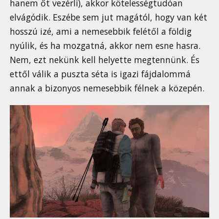
hanem őt vezérli), akkor kötelességtudóan
elvágódik. Eszébe sem jut magától, hogy van két
hosszú izé, ami a nemesebbik felétől a földig
nyúlik, és ha mozgatná, akkor nem esne hasra.
Nem, ezt nekünk kell helyette megtennünk. És
ettől válik a puszta séta is igazi fájdalommá
annak a bizonyos nemesebbik félnek a közepén.