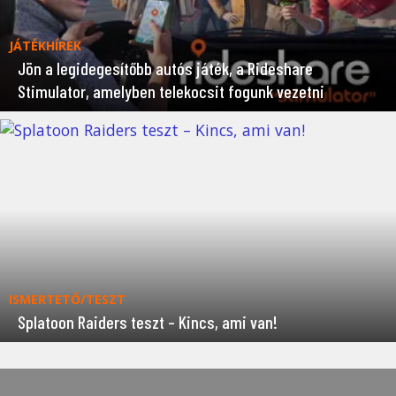
JÁTÉKHÍREK
Jön a legidegesítőbb autós játék, a Rideshare
Stimulator, amelyben telekocsit fogunk vezetni
ISMERTETŐ/TESZT
Splatoon Raiders teszt – Kincs, ami van!