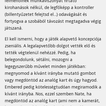
felmenőinek munkaviszonyát firtató
kirohanások nélkül, de legfőképp a kontroller
(billentyűzetet felejtsd el...) odavágását és
fortyogva a szobából távozást megtagadva végig
játszaná.
El kell ismerni, hogy a játék alapvető koncepciója
zseniális. A legalapvetőbb dolgot vették elő és
tették végtelenül nehézzé. Pedig, ha
belegondolunk, sétálni, mozogni a
legegyszerűbb művelet minden játékban:
megnyomod a kívánt irányba mutató gombot
vagy megdöntöd az analóg kart és úgy hagyod.
Embered pedig kötelességtudóan megiramodik a
kívánt irányba. Nos, ezzel szemben Nate, ha
megdöntöd az analóg kart (ami nem a kamerát,