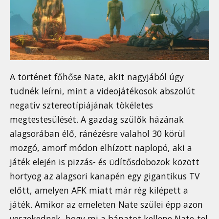
A történet főhőse Nate, akit nagyjából úgy
tudnék leírni, mint a videojátékosok abszolút
negatív sztereotípiájának tökéletes
megtestesülését. A gazdag szülők házának
alagsorában élő, ránézésre valahol 30 körül
mozgó, amorf módon elhízott naplopó, aki a
játék elején is pizzás- és üdítősdobozok között
hortyog az alagsori kanapén egy gigantikus TV
előtt, amelyen AFK miatt már rég kilépett a
játék. Amikor az emeleten Nate szülei épp azon
veszekednek, hogy mi a bánatot kellene Nate-tel