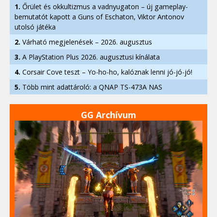
1.
Őrület és okkultizmus a vadnyugaton – új gameplay-
bemutatót kapott a Guns of Eschaton, Viktor Antonov
utolsó játéka
2.
Várható megjelenések – 2026. augusztus
3.
A PlayStation Plus 2026. augusztusi kínálata
4.
Corsair Cove teszt – Yo-ho-ho, kalóznak lenni jó-jó-jó!
5.
Több mint adattároló: a QNAP TS-473A NAS
GG Archívum