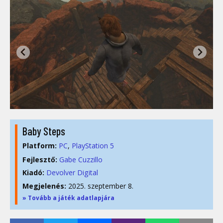
Baby Steps
Platform:
PC
PlayStation 5
Fejlesztő:
Gabe Cuzzillo
Kiadó:
Devolver Digital
Megjelenés:
2025. szeptember 8.
» Tovább a játék adatlapjára