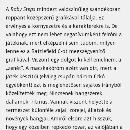
A
Baby Steps
mindezt valószínűleg szándékosan
roppant középszerű grafikával tálalja. Ez
érvényes a környezetre és a karakterekre is. De
valahogy ezt nem lehet negatívumként felróni a
játéknak, mert elképzelni sem tudom, milyen
lenne ez a Battlefield 6-ot megszégyenítő
grafikával. Viszont egy dolgot ki kell emelnem: a
„zenét”. A macskaköröm azért van ott, mert a
játék készítői (elvileg csupán három fickó
egyébként) ezt is meglehetősen sajátos irányból
közelítették meg. Nincsenek hangszerek,
dallamok, ritmus. Vannak viszont helyette a
természet különféle zajai, zörejei, állatok és
növények hangjai. Amiről elsőre azt hisszük,
hogy egy közelben repkedő rovar, az valójában a