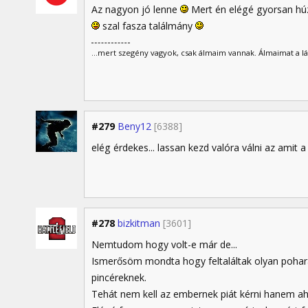
Az nagyon jó lenne
Mert én elégé gyorsan húz
szal fasza találmány
...mert szegény vagyok, csak álmaim vannak. Álmaimat a lá
#279
Beny12
[6388]
elég érdekes... lassan kezd valóra válni az amit a 
#278
bizkitman
[3601]
Nemtudom hogy volt-e már de...
Ismerősöm mondta hogy feltaláltak olyan pohara
pincéreknek.
Tehát nem kell az embernek piát kérni hanem aho