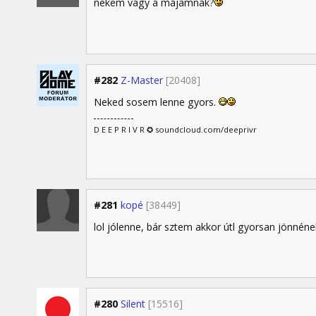
nekem vagy a májamnak?
#282
Z-Master
[20408]
Neked sosem lenne gyors.
D E E P R I V R ✪ soundcloud.com/deeprivr
#281
kopé
[38449]
lol jólenne, bár sztem akkor útl gyorsan jönné
#280
Silent
[15516]