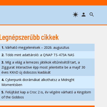
Legnépszerűbb cikkek
1.
Várható megjelenések – 2026. augusztus
2.
Több mint adattároló: a QNAP TS-473A NAS
3.
Míg a világ a lemezes játékok eltűnésétől tart, a
Ziggurat Interactive épp most jelentette be a majd’ 30
éves KKnD új dobozos kiadását
4.
Cyberpunk diorámákat alkothatsz a Midnight
Momentsben
5.
Felújítást kap a Croc 2 is, év végére várható a Kingdom
of the Gobbos