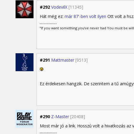
#292
VodevilX
[11345]
Hát még ez:
már 87'-ben volt ilyen
Ott volt a hsz
“If you want something you've never had You must be wil
#291
Mattmaster
[9513]
Ez érdekesen hangzik. De szerintem a tű amúgys
#290
Z-Master
[20408]
Most már jó a link. Hosszú volt a hivatkozás az v