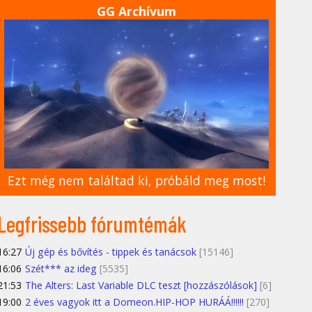
GG Archívum
Ezt még nem találtad ki, próbáld meg most!
Legfrissebb fórumtémák
16:27
Új gép és bővítés - tippek és tanácsok
[15146]
16:06
Szét*** az ideg
[5535]
21:53
The Alters: Last Variable DLC teszt [hozzászólások]
[6]
19:00
2 éves vagyok itt a Domeon.HIP-HOP HURÁÁ!!!!!!
[270]