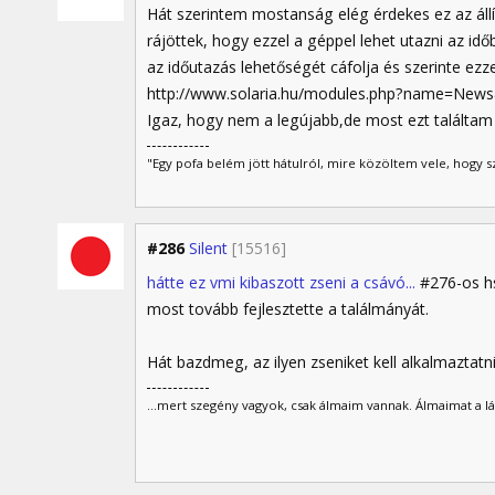
Hát szerintem mostanság elég érdekes ez az állí
rájöttek, hogy ezzel a géppel lehet utazni az id
az időutazás lehetőségét cáfolja és szerinte ezzel
http://www.solaria.hu/modules.php?name=News&
Igaz, hogy nem a legújabb,de most ezt találtam
"Egy pofa belém jött hátulról, mire közöltem vele, hogy 
#286
Silent
[15516]
hátte ez vmi kibaszott zseni a csávó...
#276-os hs
most tovább fejlesztette a találmányát.
Hát bazdmeg, az ilyen zseniket kell alkalmaztatni
...mert szegény vagyok, csak álmaim vannak. Álmaimat a lá