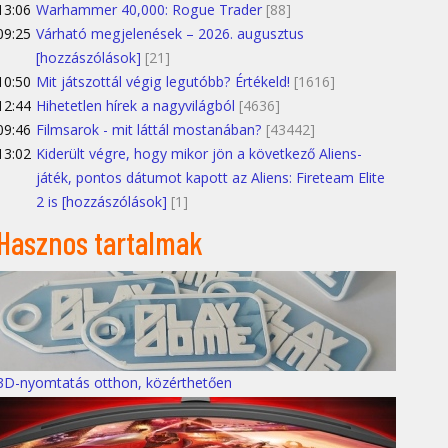
13:06
Warhammer 40,000: Rogue Trader
[88]
09:25
Várható megjelenések – 2026. augusztus
[hozzászólások]
[21]
10:50
Mit játszottál végig legutóbb? Értékeld!
[1616]
12:44
Hihetetlen hírek a nagyvilágból
[4636]
09:46
Filmsarok - mit láttál mostanában?
[43442]
13:02
Kiderült végre, hogy mikor jön a következő Aliens-
játék, pontos dátumot kapott az Aliens: Fireteam Elite
2 is [hozzászólások]
[1]
Hasznos tartalmak
3D-nyomtatás otthon, közérthetően