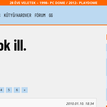
28 ÉVE VELETEK – 1998– PC DOME / 2012– PLAYDOME
S
KÜTYÜ/HARDVER
FÓRUM
GG
k ill.
4
5
6
»
2010.01.10. 18:34