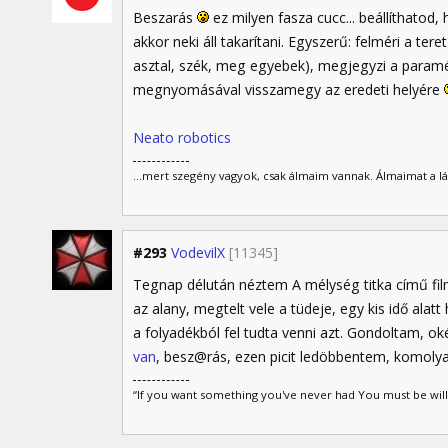
Beszarás
ez milyen fasza cucc... beállíthatod,
akkor neki áll takarítani. Egyszerű: felméri a ter
asztal, szék, meg egyebek), megjegyzi a paramé
megnyomásával visszamegy az eredeti helyére
Neato robotics
...mert szegény vagyok, csak álmaim vannak. Álmaimat a lá
#293
VodevilX
[11345]
Tegnap délután néztem A mélység titka című film
az alany, megtelt vele a tüdeje, egy kis idő al
a folyadékból fel tudta venni azt. Gondoltam, ok
van
, besz@rás, ezen picit ledöbbentem, komol
“If you want something you've never had You must be wil