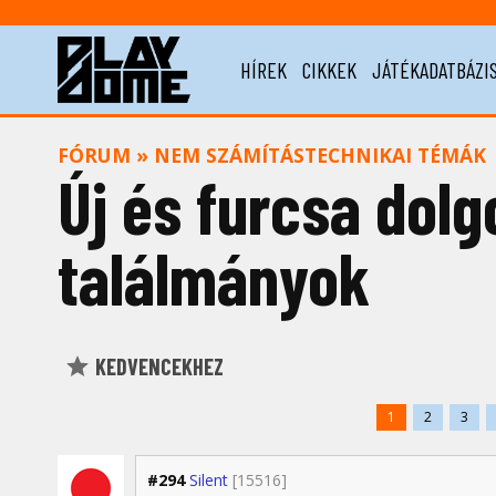
HÍREK
CIKKEK
JÁTÉKADATBÁZI
FÓRUM
»
NEM SZÁMÍTÁSTECHNIKAI TÉMÁK
Új és furcsa dolgo
találmányok 
KEDVENCEKHEZ
1
2
3
#294
Silent
[15516]