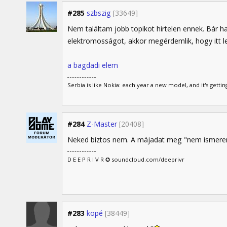
#285
szbszig
[33649]
Nem találtam jobb topikot hirtelen ennek. Bár ha
elektromosságot, akkor megérdemlik, hogy itt l
a bagdadi elem
Serbia is like Nokia: each year a new model, and it's gettin
#284
Z-Master
[20408]
Neked biztos nem. A májadat meg "nem ismere
D E E P R I V R ✪ soundcloud.com/deeprivr
#283
kopé
[38449]