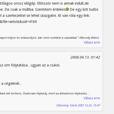
tólagos orosz időgép. Elősször nem is annak indult,de
őbe. De csak a múltba. Szerintem érdekes
De egy brit tudós
 a szerkezettel se lehet utazgatni. Itt van róla egy link:
file=article&sid=4169
szaporodjon és sokasodjon, bár nem ezekkel a szavakkal." (Woody Allen)
Válasz erre
2008.04.13. 01:42
z-om folytatása... ugyan az a csávó.
 a cégeknél...
bad elé terítem, Óvatosan lépkedj, mert az álmaimon lépkedsz....
Válasz erre
Előzmény: Silent 2007.12.25. 15:47