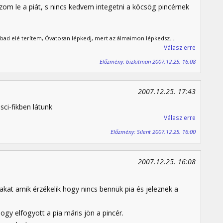
om le a piát, s nincs kedvem integetni a köcsög pincérnek
bad elé terítem, Óvatosan lépkedj, mert az álmaimon lépkedsz....
Válasz erre
Előzmény: bizkitman 2007.12.25. 16:08
2007.12.25. 17:43
sci-fikben látunk
Válasz erre
Előzmény: Silent 2007.12.25. 16:00
2007.12.25. 16:08
kat amik érzékelik hogy nincs bennük pia és jeleznek a
gy elfogyott a pia máris jön a pincér.