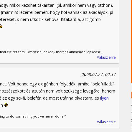
 hogy mikor kezdhet takarítani (pl. amikor nem vagy otthon),
et (mármint lézerrel beméri, hogy hol vannak az akadályok, pl
tereket, s nem ütközik sehová. Kitakarítja, azt gomb
bad elé terítem, Óvatosan lépkedj, mert az álmaimon lépkedsz....
Válasz erre
2008.07.27. 02:37
et. Volt benne egy oxigénben folyadék, amibe "belefulladt"
att hozzászokott és azután nem volt szüksége levegőre, hanem
é ez egy sci-fi, belefér, de most utánna olvastam, és
ilyen
yan
ling to do something you've never done.”
Válasz erre