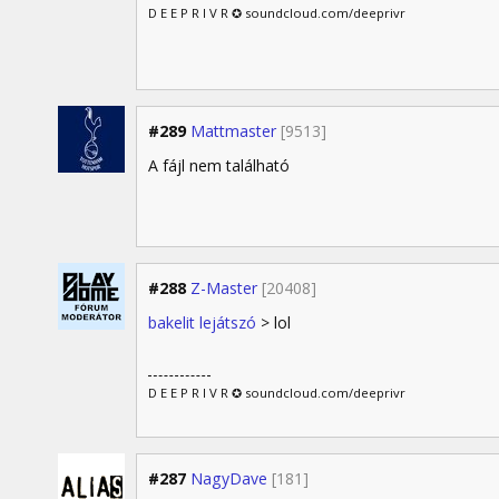
D E E P R I V R ✪ soundcloud.com/deeprivr
#289
Mattmaster
[9513]
A fájl nem található
#288
Z-Master
[20408]
bakelit lejátszó
> lol
D E E P R I V R ✪ soundcloud.com/deeprivr
#287
NagyDave
[181]