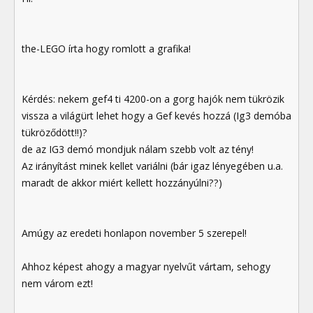
the-LEGO írta hogy romlott a grafika!
Kérdés: nekem gef4 ti 4200-on a gorg hajók nem tükrözik
vissza a világürt lehet hogy a Gef kevés hozzá (Ig3 demóba
tükröződött!!)?
de az IG3 demó mondjuk nálam szebb volt az tény!
Az irányítást minek kellet variálni (bár igaz lényegében u.a.
maradt de akkor miért kellett hozzányúlni??)
Amúgy az eredeti honlapon november 5 szerepel!
Ahhoz képest ahogy a magyar nyelvűt vártam, sehogy
nem várom ezt!