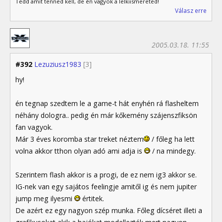
Tedd amit tenned kell, de én vagyok a lelkiismereted!
Válasz erre
2005.03.18. 11:55
#392
Lezuziusz1983
[3]
hy!
én tegnap szedtem le a game-t hát enyhén rá flasheltem
néhány dologra.. pedig én már kőkemény szájenszfiksön
fan vagyok.
Már 3 éves koromba star treket néztem
/ főleg ha lett
volna akkor tthon olyan adó ami adja is
/ na mindegy.
Szerintem flash akkor is a progi, de ez nem ig3 akkor se.
IG-nek van egy sajátos feelingje amitől ig és nem jupiter
jump meg ilyesmi
értitek.
De azért ez egy nagyon szép munka. Főleg dícséret illeti a