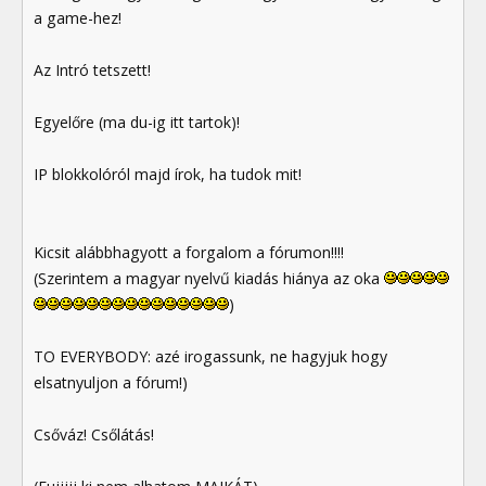
a game-hez!
Az Intró tetszett!
Egyelőre (ma du-ig itt tartok)!
IP blokkolóról majd írok, ha tudok mit!
Kicsit alábbhagyott a forgalom a fórumon!!!!
(Szerintem a magyar nyelvű kiadás hiánya az oka
)
TO EVERYBODY: azé irogassunk, ne hagyjuk hogy
elsatnyuljon a fórum!)
Csőváz! Csőlátás!