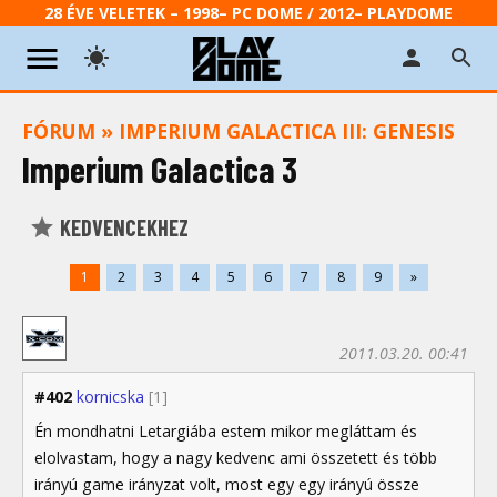
28 ÉVE VELETEK – 1998– PC DOME / 2012– PLAYDOME
FÓRUM
»
IMPERIUM GALACTICA III: GENESIS
Imperium Galactica 3
KEDVENCEKHEZ
1
2
3
4
5
6
7
8
9
»
2011.03.20. 00:41
#402
kornicska
[1]
Én mondhatni Letargiába estem mikor megláttam és
elolvastam, hogy a nagy kedvenc ami összetett és több
irányú game irányzat volt, most egy egy irányú össze