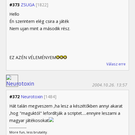
#373
ZSUGA
[1822]
Hello
Én szerintem elég csira a játék
Nem ujan mint a második rész.
EZ AZÉN VÉLEMÉNYEM
Válasz erre
2004.10.26. 13:57
#372
Neurotoxin
[1484]
Hát talán megveszem ,ha lesz a készétőkben annyi akarat
,hog "maguktól" lefordítják a scriptet.....ennyire leszarni a
magyar játékosokat
More fun, less brutality.