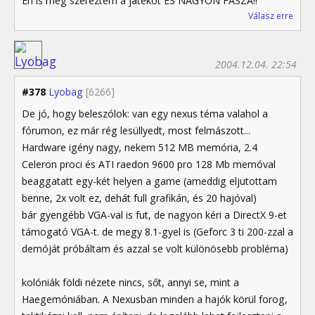
Én is meg szereztem a játékot ÉS NAGYON FASZA!!
Válasz erre
2004.12.04. 22:54
#378
Lyobag
[6266]
De jó, hogy beleszólok: van egy nexus téma valahol a
fórumon, ez már rég lesüllyedt, most felmászott...
Hardware igény nagy, nekem 512 MB memória, 2.4
Celeron proci és ATI raedon 9600 pro 128 Mb memóval
beaggatatt egy-két helyen a game (ameddig eljutottam
benne, 2x volt ez, dehát full grafikán, és 20 hajóval)
bár gyengébb VGA-val is fut, de nagyon kéri a DirectX 9-et
támogató VGA-t. de megy 8.1-gyel is (Geforc 3 ti 200-zzal a
demóját próbáltam és azzal se volt különösebb probléma)
kolóniák földi nézete nincs, sőt, annyi se, mint a
Haegemóniában. A Nexusban minden a hajók körül forog,