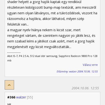
shader helyett a gorg hajók kaptak egy rendkívül
részletesen kidolgozott bump-map textúrát, ami messziről
ugyan nem olyan látványos, mit a tükröződések, viszont ha
rázoomolsz a hajókra, akkor láthatod, milyen szép
felületük van...
a magyar nyelv hiánya nekem is kicsit szar, mert
rengeteget vártam, de szerintem nagyon yo játék lesz, és
nem szabad leírni a játékot csak azért, mert a gorg hajók
megjelenését egy kicsit megváltoztatták...
Abit IS-7, P4 2.5 A, 512 dual ddr samsung, Sapphire Radeon 9800 Pro 128
mb
Válasz erre
Előzmény: walzer 2004.10.06. 12:55
2004.10.06. 12:55
#366
walzer
[55]
Hi!