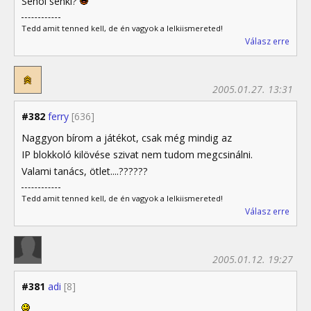
Sehol senki?
Tedd amit tenned kell, de én vagyok a lelkiismereted!
Válasz erre
2005.01.27. 13:31
#382
ferry
[636]
Naggyon bírom a játékot, csak még mindig az
IP blokkoló kilövése szivat nem tudom megcsinálni.
Valami tanács, ötlet....??????
Tedd amit tenned kell, de én vagyok a lelkiismereted!
Válasz erre
2005.01.12. 19:27
#381
adi
[8]