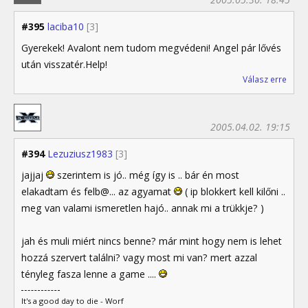
#395
laciba10
[3]
Gyerekek! Avalont nem tudom megvédeni! Angel pár lővés
után visszatér.Help!
Válasz erre
2005.04.02. 19:15
#394
Lezuziusz1983
[3]
jajjaj
szerintem is jó.. még így is .. bár én most
elakadtam és felb@... az agyamat
( ip blokkert kell kilőni ..
meg van valami ismeretlen hajó.. annak mi a trükkje? )
jah és muli miért nincs benne? már mint hogy nem is lehet
hozzá szervert találni? vagy most mi van? mert azzal
tényleg fasza lenne a game ....
It's a good day to die - Worf