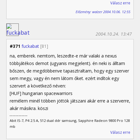
Válasz erre
Előzmény: walzer 2004.10.06. 12:55
2004.10.24. 13:47
#371
fuckabat
[81]
na, emberek. nemtom, leszedte-e már valaki a nexus
többjátékos demot (ugyanis megjelent). én neki is álltam
bőszen, de megdöbbenve tapasztraltam, hogy egy szerver
sem megy, vagy én nem látom őket. ezért indítok egy
szervert a következő néven:
[HUF] hungarian spacewarriors
remélem minél többen jöttök játszani akár erre a szerverre,
akár másikra. köszi
Abit IS-7, P4 2.5 A, 512 dual ddr samsung, Sapphire Radeon 9800 Pro 128
mb
Válasz erre