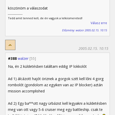
köszönöm a válaszodat
Tedd amit tenned kell, de én vagyok a lelkiismereted!
Válasz erre
Előzmény: walzer 2005.02.15. 10:15
2005.02.15. 10:15
#388
walzer
[55]
Na, én 2 küldetésben találtam eddig IP lokkolót
Ad 1) álcázott hajót öriznek a gorgok szét kell lőni 4 gorg
rombolót (gondolom az egyiken van az IP blocker) aztán
mission accomplished
Ad 2) Egy ba**ott nagy ürbázist kell legyakni a küldetésben
meg van ott vagy 5-6 cruiser meg egy battleship. csak te