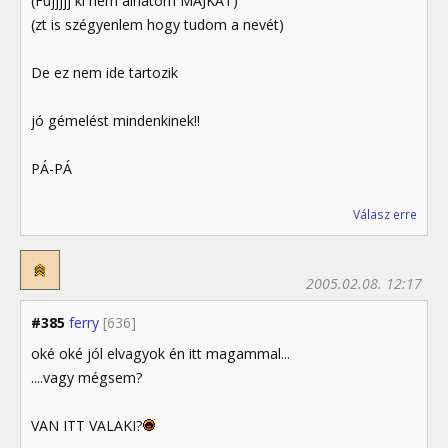
(Fujjjjj ki nem alhatom MAJKÁT)
(zt is szégyenlem hogy tudom a nevét)
De ez nem ide tartozik
jó gémelést mindenkinek!!
PÁ-PÁ
Válasz erre
2005.02.08. 12:17
#385
ferry
[636]
oké oké jól elvagyok én itt magammal...
....vagy mégsem?
VAN ITT VALAKI?