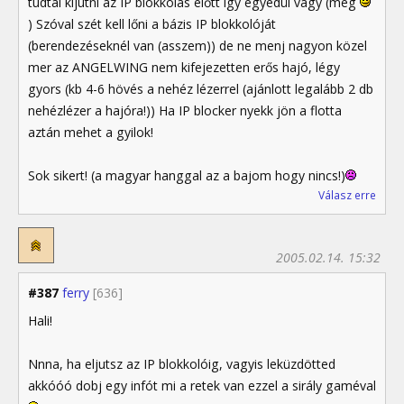
tudtál kijutni az IP blokkolás előtt igy egyedül vagy (még
) Szóval szét kell lőni a bázis IP blokkolóját
(berendezéseknél van (asszem)) de ne menj nagyon közel
mer az ANGELWING nem kifejezetten erős hajó, légy
gyors (kb 4-6 hövés a nehéz lézerrel (ajánlott legalább 2 db
nehézlézer a hajóra!)) Ha IP blocker nyekk jön a flotta
aztán mehet a gyilok!
Sok sikert! (a magyar hanggal az a bajom hogy nincs!)
Válasz erre
2005.02.14. 15:32
#387
ferry
[636]
Hali!
Nnna, ha eljutsz az IP blokkolóig, vagyis leküzdötted
akkóóó dobj egy infót mi a retek van ezzel a sirály gaméval