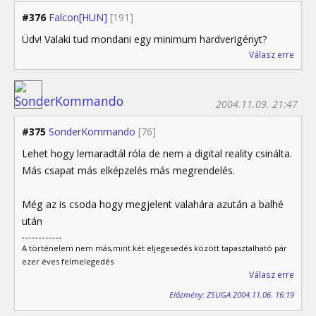
#376
Falcon[HUN]
[191]
Üdv! Valaki tud mondani egy minimum hardverigényt?
Válasz erre
2004.11.09. 21:47
#375
SonderKommando
[76]
Lehet hogy lemaradtál róla de nem a digital reality csinálta.
Más csapat más elképzelés más megrendelés.
Még az is csoda hogy megjelent valahára azután a balhé
után
A történelem nem más,mint két eljegesedés között tapasztalható pár
ezer éves felmelegedés
Válasz erre
Előzmény: ZSUGA 2004.11.06. 16:19