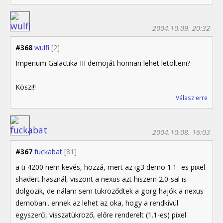
2004.10.09. 20:32
#368
wulfi
[2]
Imperium Galactika III demoját honnan lehet letölteni?
Köszi!!
Válasz erre
2004.10.08. 16:03
#367
fuckabat
[81]
a ti 4200 nem kevés, hozzá, mert az ig3 demo 1.1 -es pixel
shadert használ, viszont a nexus azt hiszem 2.0-sal is
dolgozik, de nálam sem tükröződtek a gorg hajók a nexus
demoban.. ennek az lehet az oka, hogy a rendkívül
egyszerű, visszatükröző, előre renderelt (1.1-es) pixel