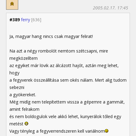
2005.02.17. 17:45
#389
ferry
[636]
Ja, magyar hang nincs csak magyar felirat!
Na azt a négy rombolót nemtom szétcsapni, mire
megközelítem
az egyiket már lövik az álcázott hajót, aztán meg lehet,
hogy
a fegyverek összeállítása sem okés nálam. Mert alig tudom
sebezni
a gyökereket.
Még midíg nem telepítettem vissza a gépemre a gammát,
amint felrakom
és nem boldogulok vele akkó lehet, kunyerálok tőled egy
metést
Vagy tényleg a fegyverrendszeren kell variálnom