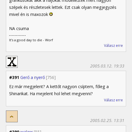
grafikusokat akik a hajókat modellezték mert nagyon
szépek és részletesek lettek. Ezt csak olyan megjegyzés
mivel én is maxozok
NA csuma
It's a good day to die - Worf
Válasz erre
2005.03.12. 19:33
#391
Gerő a nyerő
[756]
Ez már megjelent? A kettőt nagyon csíptem, főleg a
Shinarikat. Ha mejelent hol lehet megvenni?
Válasz erre
2005.02.25. 13:31
#390
walzer
[55]