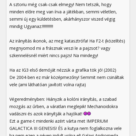
A sztoriu még csak-csak elmegy! Nem tetszik, hogy
minden előre meg van írva a játékban, semmi véletlen,
semmi új egy küldetésben, akárhányszor viszed végig
mindig Ugyanaz:!!!!!!!!!!!!
Az irányítás ikonok, az meg katasztrófa! Ha F2-t (közelítés)
megnyomod mi a frásznak veszi le a pajzsot? vagy
szkennelésnél miért nincs pajzs! Na mindegy!
Ha az IG3 első demóját nézzük a grafika tök jó! (2002)
De 2004-ben ez már középmezőny! Semmit nem csináltak
vele (ami láthatóan javított volna rajta)
Végeredményben: Hiányzik a kolóni irányítás, a szabad
mozgás az űrben, a váratlan meglepik! Mechanoidokra
vadászni és azok irányítják a hajókat!
Ezt a game-t mindenki azért várta met IMPERIUM
GALACTICA III GENESIS! ÉS a kutya nem foglalkozna vele
ha nem ezen a néven indult volna el! Galaxi Andromeda,