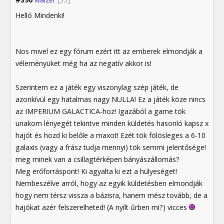
Helló Mindenki!
Nos mivel ez egy fórum ezért itt az emberek elmondják a
véleményüket még ha az negatív akkor is!
Szerintem ez a játék egy viszonylag szép játék, de
azonkívül egy hatalmas nagy NULLA! Ez a játék köze nincs
az IMPERIUM GALACTICA-hoz! Igazából a game tök
unakom lényegét tekintve minden küldetés hasonló kapsz x
hajót és hozd ki belőle a maxot! Ezét tök fölösleges a 6-10
galaxis (vagy a frász tudja mennyi) tök semmi jelentősége!
meg minek van a csillagtérképen bányászállomás?
Meg erőforráspont! Ki agyalta ki ezt a hülyeséget!
Nembeszélve arról, hogy az egyik küldetésben elmondják
hogy nem térsz vissza a bázisra, hanem mész tovább, de a
hajókat azér felszerelheted! (A nyílt űrben mi?) vicces