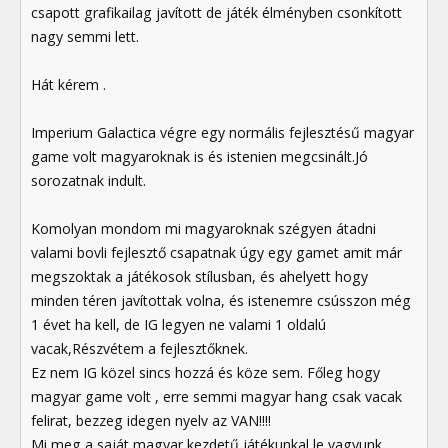
csapott grafikailag javított de játék élményben csonkított
nagy semmi lett.
Hát kérem .
Imperium Galactica végre egy normális fejlesztésű magyar
game volt magyaroknak is és istenien megcsinált.Jó
sorozatnak indult.
Komolyan mondom mi magyaroknak szégyen átadni
valami bovli fejlesztő csapatnak úgy egy gamet amit már
megszoktak a játékosok stílusban, és ahelyett hogy
minden téren javítottak volna, és istenemre csússzon még
1 évet ha kell, de IG legyen ne valami 1 oldalú
vacak,Részvétem a fejlesztőknek.
Ez nem IG közel sincs hozzá és köze sem. Főleg hogy
magyar game volt , erre semmi magyar hang csak vacak
felirat, bezzeg idegen nyelv az VAN!!!!
Mi meg a saját magyar kezdetű játékunkal le vagyunk