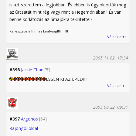
is azt szerettem a legjobban. És ebben is úgy oldották meg
az űrcsatát mint rég vagy mint a Hegemóniában? És van
benne korlátozás az űrhajókra tekintettel?
Keresztapa a film az királyság!!!!!!!!!!!!
Válasz erre
2005.11.02. 17:34
#398
Jackie Chan
[5]
ESSEN KI AZ EPÉD!!!!!
Válasz erre
2005.08.22. 09:31
#397
Argonos
[64]
Rajongói oldal