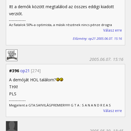
Itt a demók között megtalálod az összes eddigi kiadott
verziót.
Az fiatalok 50%-a optimista, a másik részének nincs pénze drogra
Válasz erre
Előzmény: op21 2005.06.07. 15:16
2005.06.07. 15:16
#396
op21
[274]
A demóját HOL találom?
THX!
PLS
Megjelent a GTA:SA!!VILÁGPREMIER!!!!!! G T A : S A N A N D R E A S
Válasz erre
2005.05.30. 18:45