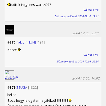
tudtok ingyenes warezt???
Válasz erre
Előzmény: william8 2004.09.10. 17:11
2004.12.06. 22:11
#380
Falcon[HUN]
[191]
Köcce
Válasz erre
Előzmény: Lyobag 2004.12.04. 22:54
2004.12.06. 16:02
#379
ZSUGA
[1822]
hello!!
Bocs hogy le ugatam a játékot!!!!!!!!!!!!!!!!!!!