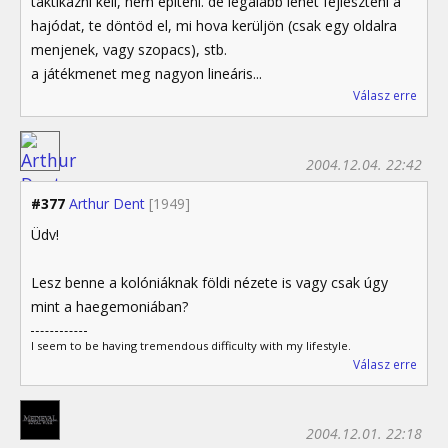
taktikázni kell, nem építeni. de legalább lehet fejleszteni a
hajódat, te döntöd el, mi hova kerüljön (csak egy oldalra
menjenek, vagy szopacs), stb.
a játékmenet meg nagyon lineáris...
Válasz erre
2004.12.04. 22:42
#377
Arthur Dent
[1949]
Üdv!
Lesz benne a kolóniáknak földi nézete is vagy csak úgy
mint a haegemoniában?
I seem to be having tremendous difficulty with my lifestyle.
Válasz erre
2004.12.01. 22:18