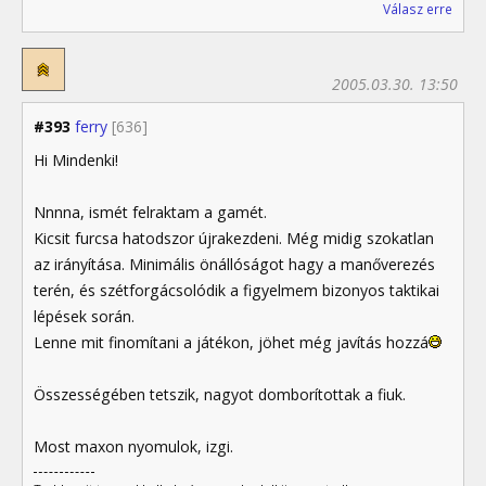
Válasz erre
2005.03.30. 13:50
#393
ferry
[636]
Hi Mindenki!
Nnnna, ismét felraktam a gamét.
Kicsit furcsa hatodszor újrakezdeni. Még midig szokatlan
az irányítása. Minimális önállóságot hagy a manőverezés
terén, és szétforgácsolódik a figyelmem bizonyos taktikai
lépések során.
Lenne mit finomítani a játékon, jöhet még javítás hozzá
Összességében tetszik, nagyot domborítottak a fiuk.
Most maxon nyomulok, izgi.