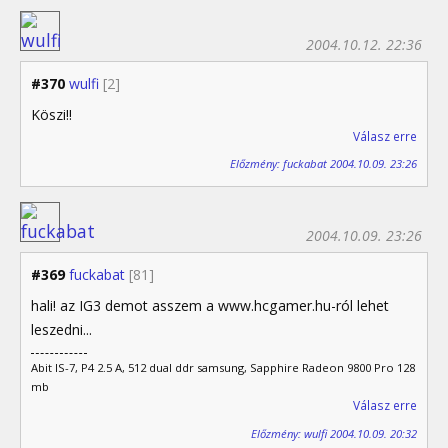
2004.10.12. 22:36
#370
wulfi
[2]
Köszi!!
Válasz erre
Előzmény: fuckabat 2004.10.09. 23:26
2004.10.09. 23:26
#369
fuckabat
[81]
hali! az IG3 demot asszem a www.hcgamer.hu-ról lehet
leszedni...
Abit IS-7, P4 2.5 A, 512 dual ddr samsung, Sapphire Radeon 9800 Pro 128
mb
Válasz erre
Előzmény: wulfi 2004.10.09. 20:32