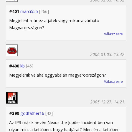
#401
marci555
[266]
Megjelent már ez a játék vagy mikorra várható
Magyarországon?
Válasz erre
2006.01.03. 13:42
#400
kb
[46]
Megjelenik valaha eggyáltalán magyaroországon?
Válasz erre
2005.12.27. 14:21
#399
godfather16
[42]
Az IP3 másik nevén Nexus the Jupiter Incident-ben van
olyan mint a kettőben, hogy hadjárat? Mert én a kettőben