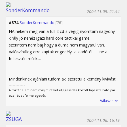
2004.11.09. 21:44
#374
SonderKommando
[76]
NA nekem meg van a full 2 cd-s végig nyomtam nagyony
király jó nehéz igazi hard core tactikai game.
szerintem nem baj hogy a duma nem magyarul van.
Valószínűleg erre kaptak engedélyt a kiadótól....... ne a
fejlesztőn múlik....
Mindenkinek ajánlani tudom aki szeretui a kemény kivívást
A történelem nem más,mint két eljegesedés között tapasztalható pár
ezer éves felmelegedés
Válasz erre
2004.11.06. 16:19