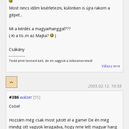
Most nincs időm kisérletezni, különben is újra rakom a
gépet...
Mi a kérdés a magyarhanggal???
( Ki a tö..m az Majka?
)
Csákány
Tedd amit tenned kell, de én vagyok a lelkiismereted!
Válasz erre
2005.02.12. 10:58
#386
walzer
[55]
Csövi!
Hozzám még csak most jutott el a game! De én még
mindig ott vagyok leragadva, hogy nme lett magyar hang