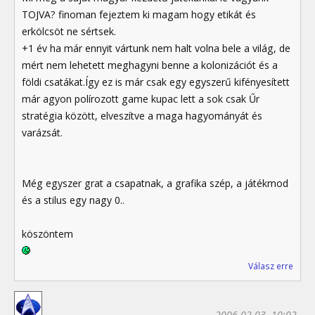
TOJVA? finoman fejeztem ki magam hogy etikát és
erkölcsöt ne sértsek.
+1 év ha már ennyit vártunk nem halt volna bele a világ, de
mért nem lehetett meghagyni benne a kolonizációt és a
földi csatákat.Így ez is már csak egy egyszerű kifényesített
már agyon polírozott game kupac lett a sok csak Űr
stratégia között, elveszítve a maga hagyományát és
varázsát.
Még egyszer grat a csapatnak, a grafika szép, a játékmod
és a stilus egy nagy 0..
köszöntem
Válasz erre
2006.02.03. 10:02