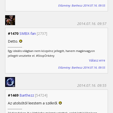
Előzmény: Barthezz 2014.07.16. 09:55
2014.07.16. 09:57
#1470
SMBX-fan
[2737]
Detto.
Egy ideális világban nem közpénz jellegét, hanem magánvagyon
jellegét vesztette el. #StopÖrkény
Válasz erre
Előzmény: Barthezz 2014.07.16. 09:55
2014.07.16. 09:55
#1469
Barthezz
[54724]
Az utolsótól leestem a székről.
"évtizedeken át a légkörbe mérget vetettek, ezért lett különösen