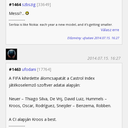
#1464
szbszig
[33649]
Messi?...
Serbia is like Nokia: each year a new model, and it's getting smaller.
Válasz erre
Előzmény: ufodani 2014.07.15. 16:27
2014.07.15. 16:27
#1463
ufodani
[17764]
A FIFA kihirdette álomcsapatát a Castrol Index
játékoselemző szoftver adatai alapján:
Neuer – Thiago Silva, De Vrij, David Luiz, Hummels –
Kroos, Oscar, Rodríguez, Sneijder – Benzema, Robben.
A CI alapján Kroos a best.