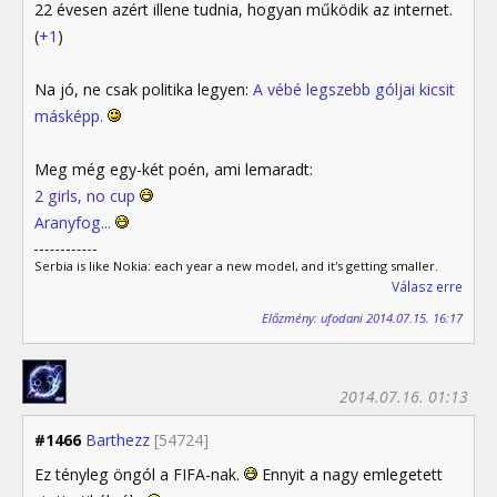
22 évesen azért illene tudnia, hogyan működik az internet.
(
+1
)
Na jó, ne csak politika legyen:
A vébé legszebb góljai kicsit
másképp.
Meg még egy-két poén, ami lemaradt:
2 girls, no cup
Aranyfog...
Serbia is like Nokia: each year a new model, and it's getting smaller.
Válasz erre
Előzmény: ufodani 2014.07.15. 16:17
2014.07.16. 01:13
#1466
Barthezz
[54724]
Ez tényleg öngól a FIFA-nak.
Ennyit a nagy emlegetett