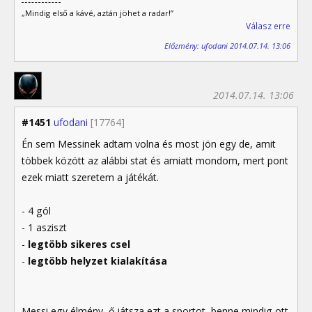
„Mindig első a kávé, aztán jöhet a radar!”
Válasz erre
Előzmény: ufodani 2014.07.14. 13:06
2014.07.14. 13:06
#1451
ufodani
[17764]
Én sem Messinek adtam volna és most jön egy de, amit
többek között az alábbi stat és amiatt mondom, mert pont
ezek miatt szeretem a játékát.
- 4 gól
- 1 asziszt
-
legtöbb sikeres csel
-
legtöbb helyzet kialakítása
Messi egy élmény, ő játsza ezt a sportot, benne mindig ott