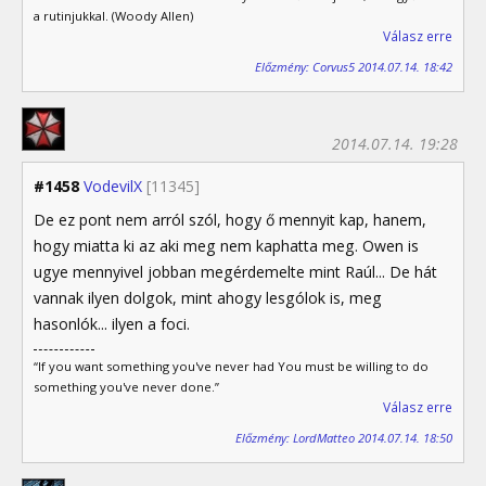
a rutinjukkal. (Woody Allen)
Válasz erre
Előzmény: Corvus5 2014.07.14. 18:42
2014.07.14. 19:28
#1458
VodevilX
[11345]
De ez pont nem arról szól, hogy ő mennyit kap, hanem,
hogy miatta ki az aki meg nem kaphatta meg. Owen is
ugye mennyivel jobban megérdemelte mint Raúl... De hát
vannak ilyen dolgok, mint ahogy lesgólok is, meg
hasonlók... ilyen a foci.
“If you want something you've never had You must be willing to do
something you've never done.”
Válasz erre
Előzmény: LordMatteo 2014.07.14. 18:50