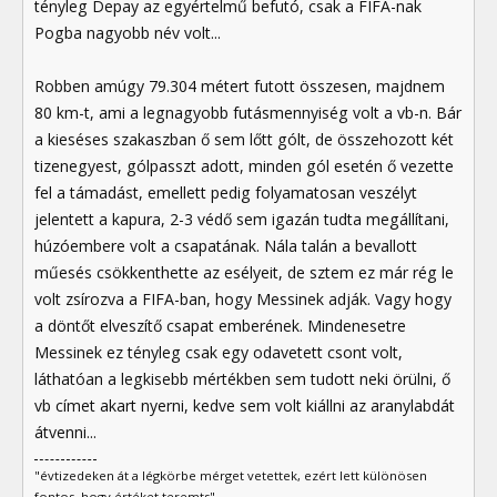
tényleg Depay az egyértelmű befutó, csak a FIFA-nak
Pogba nagyobb név volt...
Robben amúgy 79.304 métert futott összesen, majdnem
80 km-t, ami a legnagyobb futásmennyiség volt a vb-n. Bár
a kieséses szakaszban ő sem lőtt gólt, de összehozott két
tizenegyest, gólpasszt adott, minden gól esetén ő vezette
fel a támadást, emellett pedig folyamatosan veszélyt
jelentett a kapura, 2-3 védő sem igazán tudta megállítani,
húzóembere volt a csapatának. Nála talán a bevallott
műesés csökkenthette az esélyeit, de sztem ez már rég le
volt zsírozva a FIFA-ban, hogy Messinek adják. Vagy hogy
a döntőt elveszítő csapat emberének. Mindenesetre
Messinek ez tényleg csak egy odavetett csont volt,
láthatóan a legkisebb mértékben sem tudott neki örülni, ő
vb címet akart nyerni, kedve sem volt kiállni az aranylabdát
átvenni...
"évtizedeken át a légkörbe mérget vetettek, ezért lett különösen
fontos, hogy értéket teremts"