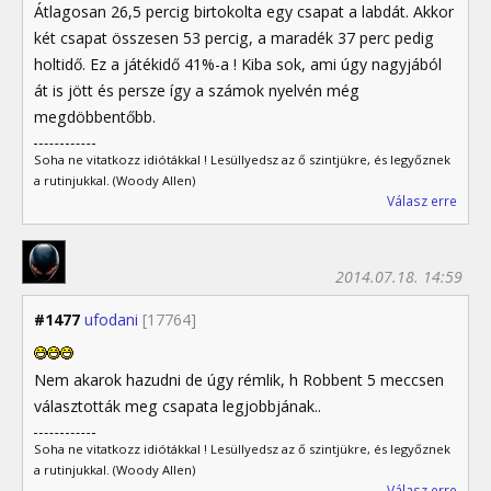
Átlagosan 26,5 percig birtokolta egy csapat a labdát. Akkor
két csapat összesen 53 percig, a maradék 37 perc pedig
holtidő. Ez a játékidő 41%-a ! Kiba sok, ami úgy nagyjából
át is jött és persze így a számok nyelvén még
megdöbbentőbb.
Soha ne vitatkozz idiótákkal ! Lesüllyedsz az ő szintjükre, és legyőznek
a rutinjukkal. (Woody Allen)
Válasz erre
2014.07.18. 14:59
#1477
ufodani
[17764]
Nem akarok hazudni de úgy rémlik, h Robbent 5 meccsen
választották meg csapata legjobbjának..
Soha ne vitatkozz idiótákkal ! Lesüllyedsz az ő szintjükre, és legyőznek
a rutinjukkal. (Woody Allen)
Válasz erre