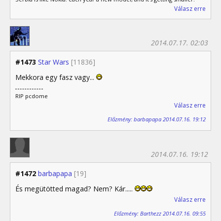
Válasz erre
2014.07.17. 02:03
#1473
Star Wars
[11836]
Mekkora egy fasz vagy...
RIP pcdome
Válasz erre
Előzmény: barbapapa 2014.07.16. 19:12
2014.07.16. 19:12
#1472
barbapapa
[19]
És megütötted magad? Nem? Kár.....
Válasz erre
Előzmény: Barthezz 2014.07.16. 09:55