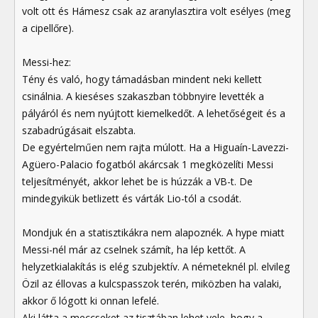
volt ott és Hámesz csak az aranylasztira volt esélyes (meg
a cipellőre).
Messi-hez:
Tény és való, hogy támadásban mindent neki kellett
csinálnia. A kieséses szakaszban többnyire levették a
pályáról és nem nyújtott kiemelkedőt. A lehetőségeit és a
szabadrúgásait elszabta.
De egyértelműen nem rajta múlott. Ha a Higuaín-Lavezzi-
Agüero-Palacio fogatból akárcsak 1 megközelíti Messi
teljesítményét, akkor lehet be is húzzák a VB-t. De
mindegyikük betlizett és várták Lio-tól a csodát.
Mondjuk én a statisztikákra nem alapoznék. A hype miatt
Messi-nél már az cselnek számít, ha lép kettőt. A
helyzetkialakítás is elég szubjektív. A németeknél pl. elvileg
Özil az éllovas a kulcspasszok terén, miközben ha valaki,
akkor ő lógott ki onnan lefelé.
Aki látta a meccseket az tisztában lehet vele, hogy a