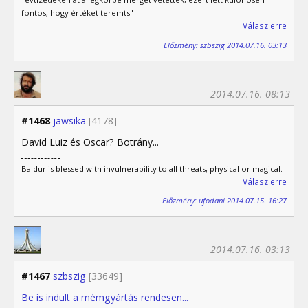
fontos, hogy értéket teremts"
Válasz erre
Előzmény: szbszig 2014.07.16. 03:13
2014.07.16. 08:13
#1468
jawsika
[4178]
David Luiz és Oscar? Botrány...
Baldur is blessed with invulnerability to all threats, physical or magical.
Válasz erre
Előzmény: ufodani 2014.07.15. 16:27
2014.07.16. 03:13
#1467
szbszig
[33649]
Be is indult a mémgyártás rendesen...