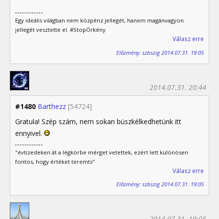
Egy ideális világban nem közpénz jellegét, hanem magánvagyon
jellegét vesztette el. #StopÖrkény
Válasz erre
Előzmény: szbszig 2014.07.31. 19:05
2014.07.31. 20:44
#1480
Barthezz
[54724]
Gratula! Szép szám, nem sokan büszkélkedhetünk itt
ennyivel.
"évtizedeken át a légkörbe mérget vetettek, ezért lett különösen
fontos, hogy értéket teremts"
Válasz erre
Előzmény: szbszig 2014.07.31. 19:05
2014.07.31. 19:05