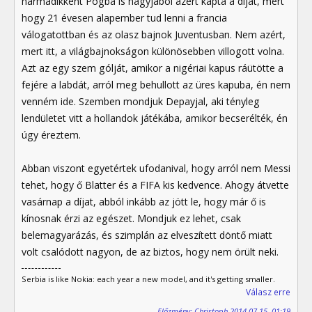
harmadikként Pogba is nagyjából azért kapta a díját, mert
hogy 21 évesen alapember tud lenni a francia
válogatottban és az olasz bajnok Juventusban. Nem azért,
mert itt, a világbajnokságon különösebben villogott volna.
Azt az egy szem gólját, amikor a nigériai kapus ráütötte a
fejére a labdát, arról meg behullott az üres kapuba, én nem
venném ide. Szemben mondjuk Depayjal, aki tényleg
lendületet vitt a hollandok játékába, amikor becserélték, én
úgy éreztem.
Abban viszont egyetértek ufodanival, hogy arról nem Messi
tehet, hogy ő Blatter és a FIFA kis kedvence. Ahogy átvette
vasárnap a díjat, abból inkább az jött le, hogy már ő is
kínosnak érzi az egészet. Mondjuk ez lehet, csak
belemagyarázás, és szimplán az elveszített döntő miatt
volt csalódott nagyon, de az biztos, hogy nem örült neki.
Serbia is like Nokia: each year a new model, and it's getting smaller.
Válasz erre
Előzmény: Christoph 2014.07.15. 01:19