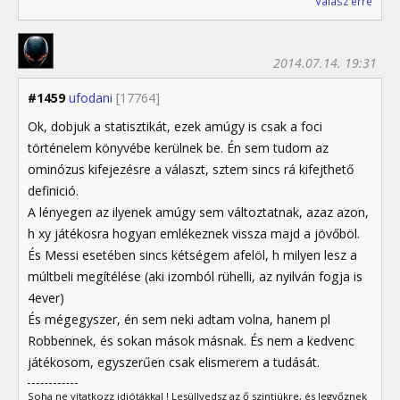
Válasz erre
2014.07.14. 19:31
#1459
ufodani
[17764]
Ok, dobjuk a statisztikát, ezek amúgy is csak a foci
történelem könyvébe kerülnek be. Én sem tudom az
ominózus kifejezésre a választ, sztem sincs rá kifejthető
definició.
A lényegen az ilyenek amúgy sem változtatnak, azaz azon,
h xy játékosra hogyan emlékeznek vissza majd a jövőböl.
És Messi esetében sincs kétségem afelöl, h milyen lesz a
múltbeli megítélése (aki izomból rühelli, az nyilván fogja is
4ever)
És mégegyszer, én sem neki adtam volna, hanem pl
Robbennek, és sokan mások másnak. És nem a kedvenc
játékosom, egyszerűen csak elismerem a tudását.
Soha ne vitatkozz idiótákkal ! Lesüllyedsz az ő szintjükre, és legyőznek