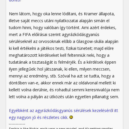
Nem látom, hogy oka lenne lódítani, és Kramer állapota,
illetve saját meccs utáni nyilatkozatai alapján simán el
tudom hinni, hogy valóban így történt. Ami azért érdekes,
mert a FIFA előírásai szerint agyrázkódásgyanús
sérüléseknél az orvosoknak előbb a Glasgow-skála alapján
ki kell értékelni a játékos testi, fizikai tüneteit; majd előre
meghatározott kérdéseket kell feltenniük neki, hogy a
tudatának a tisztaságát is felmérjék. És a kérdések éppen
ilyen jellegűek: hol játszanak, ki ellen, milyen meccsen,
mennyi az eredmény, stb. Szóval ha azt se tudta, hogy a
döntőben van-e, akkor ennek már az oldalvonal mellett ki
kellett volna derülnie, és rohadtul semmi keresnivalója nem
lett volna a pályán az ütközés után egyetlen pillanatig sem.
Egyébként az agyrázkódásgyanús sérülések kezeléséről itt
egy nagyon jó és részletes cikk.
Serbia is like Nokia: each year a new model, and it's getting smaller.