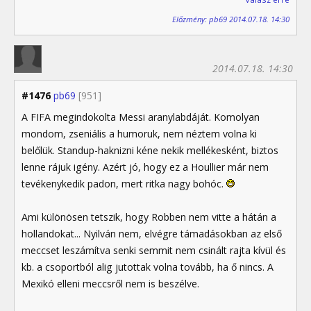
Előzmény: pb69 2014.07.18. 14:30
2014.07.18. 14:30
#1476
pb69
[951]
A FIFA megindokolta Messi aranylabdáját. Komolyan
mondom, zseniális a humoruk, nem néztem volna ki
belőlük. Standup-haknizni kéne nekik mellékesként, biztos
lenne rájuk igény. Azért jó, hogy ez a Houllier már nem
tevékenykedik padon, mert ritka nagy bohóc.
Ami különösen tetszik, hogy Robben nem vitte a hátán a
hollandokat... Nyilván nem, elvégre támadásokban az első
meccset leszámítva senki semmit nem csinált rajta kívül és
kb. a csoportból alig jutottak volna tovább, ha ő nincs. A
Mexikó elleni meccsről nem is beszélve.