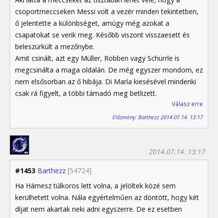
csoportmeccseken Messi volt a vezér minden tekintetben,
ő jelentette a különbséget, amúgy még azokat a
csapatokat se verik meg. Később viszont visszaesett és
beleszürkült a mezőnybe.
Amit csinált, azt egy Müller, Robben vagy Schürrle is
megcsinálta a maga oldalán. De még egyszer mondom, ez
nem elsősorban az ő hibája. Di María kiesésével mindenki
csak rá figyelt, a többi támadó meg betlizett.
Válasz erre
Előzmény: Barthezz 2014.07.14. 13:17
2014.07.14. 13:17
#1453
Barthezz
[54724]
Ha Hámesz túlkoros lett volna, a jelöltek közé sem
kerülhetett volna. Nála egyértelműen az döntött, hogy két
díjat nem akartak neki adni egyszerre. De ez esetben