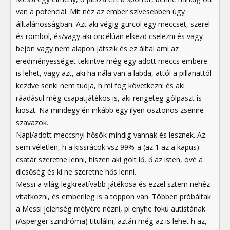
van a potenciál. Mit néz az ember szívesebben úgy
álltalánosságban. Azt aki végig gürcöl egy meccset, szerel
és rombol, és/vagy aki öncélúan elkezd cselezni és vagy
bejön vagy nem alapon játszik és ez álltal ami az
eredményességet tekintve még egy adott meccs embere
is lehet, vagy azt, aki ha nála van a labda, attól a pillanattól
kezdve senki nem tudja, h mi fog következni és aki
ráadásul még csapatjátékos is, aki rengeteg gólpaszt is
kioszt. Na mindegy én inkább egy ilyen ösztönös zsenire
szavazok.
Napi/adott meccsnyi hősök mindig vannak és lesznek. Az
sem véletlen, h a kissrácok vsz 99%-a (az 1 az a kapus)
csatár szeretne lenni, hiszen aki gólt lő, ő az isten, övé a
dicsőség és ki ne szeretne hős lenni.
Messi a világ legkreatívabb játékosa és ezzel sztem nehéz
vitatkozni, és emberileg is a toppon van. Többen próbáltak
a Messi jelenség mélyére nézni, pl enyhe foku autistának
(Asperger szindróma) titulálni, aztán még az is lehet h az,