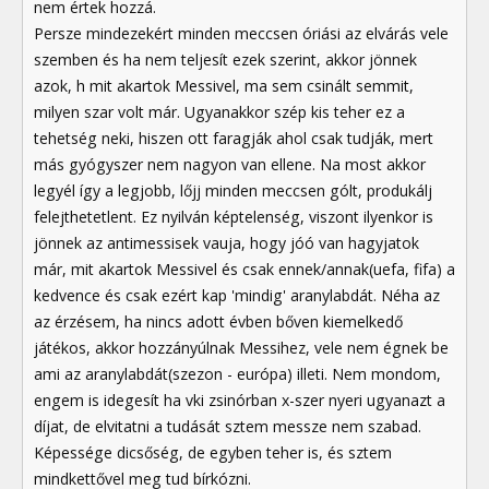
nem értek hozzá.
Persze mindezekért minden meccsen óriási az elvárás vele
szemben és ha nem teljesít ezek szerint, akkor jönnek
azok, h mit akartok Messivel, ma sem csinált semmit,
milyen szar volt már. Ugyanakkor szép kis teher ez a
tehetség neki, hiszen ott faragják ahol csak tudják, mert
más gyógyszer nem nagyon van ellene. Na most akkor
legyél így a legjobb, lőjj minden meccsen gólt, produkálj
felejthetetlent. Ez nyilván képtelenség, viszont ilyenkor is
jönnek az antimessisek vauja, hogy jóó van hagyjatok
már, mit akartok Messivel és csak ennek/annak(uefa, fifa) a
kedvence és csak ezért kap 'mindig' aranylabdát. Néha az
az érzésem, ha nincs adott évben bőven kiemelkedő
játékos, akkor hozzányúlnak Messihez, vele nem égnek be
ami az aranylabdát(szezon - európa) illeti. Nem mondom,
engem is idegesít ha vki zsinórban x-szer nyeri ugyanazt a
díjat, de elvitatni a tudását sztem messze nem szabad.
Képessége dicsőség, de egyben teher is, és sztem
mindkettővel meg tud bírkózni.