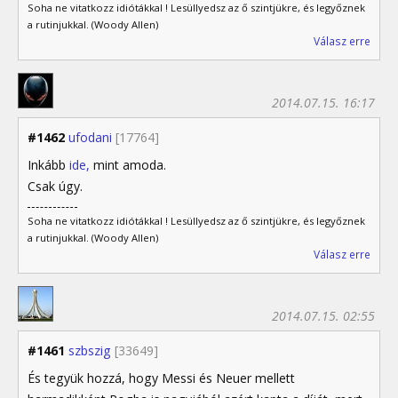
Soha ne vitatkozz idiótákkal ! Lesüllyedsz az ő szintjükre, és legyőznek
a rutinjukkal. (Woody Allen)
Válasz erre
2014.07.15. 16:17
#1462
ufodani
[17764]
Inkább
ide,
mint amoda.
Csak úgy.
Soha ne vitatkozz idiótákkal ! Lesüllyedsz az ő szintjükre, és legyőznek
a rutinjukkal. (Woody Allen)
Válasz erre
2014.07.15. 02:55
#1461
szbszig
[33649]
És tegyük hozzá, hogy Messi és Neuer mellett