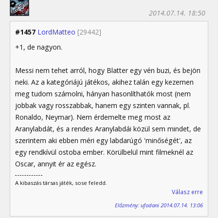
2014.07.14. 18:50
#1457
LordMatteo
[29442]
+1, de nagyon.
Messi nem tehet arról, hogy Blatter egy vén buzi, és bejön
neki. Az a kategóriájú játékos, akihez talán egy kezemen
meg tudom számolni, hányan hasonlíthatók most (nem
jobbak vagy rosszabbak, hanem egy szinten vannak, pl.
Ronaldo, Neymar). Nem érdemelte meg most az
Aranylabdát, és a rendes Aranylabdái közül sem mindet, de
szerintem aki ebben méri egy labdarúgó 'minőségét', az
egy rendkívül ostoba ember. Körülbelül mint filmeknél az
Oscar, annyit ér az egész.
A kibaszás társas játék, sose feledd.
Válasz erre
Előzmény: ufodani 2014.07.14. 13:06