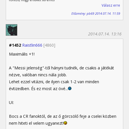
Válasz erre
Előzmény: pb69 2014.07.14. 11:59
2014.07.14. 13:16
#1452
Raistlin666
[4860]
Maximális +1!
A "Messi jelenség"-től hányni tudnék, de csakis a játékát
nézve, valóban nincs nála jobb.
Lehet ezzel vitázni, de ilyen csak 1-2 van minden
évtizedben. És ez most az övé...
UI:
Bocs a CR fanoktól, de az ő görcsölő feje a cselei közben
nem hiteti el velem ugyanezt!