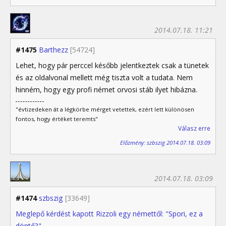
2014.07.18. 11:21
#1475
Barthezz
[54724]
Lehet, hogy pár perccel később jelentkeztek csak a tünetek
és az oldalvonal mellett még tiszta volt a tudata. Nem
hinném, hogy egy profi német orvosi stáb ilyet hibázna.
"évtizedeken át a légkörbe mérget vetettek, ezért lett különösen
fontos, hogy értéket teremts"
Válasz erre
Előzmény: szbszig 2014.07.18. 03:09
2014.07.18. 03:09
#1474
szbszig
[33649]
Meglepő kérdést kapott Rizzoli egy némettől: "Spori, ez a
döntő?"