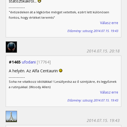
statisztikákról...
"évtizedeken át a légkörbe mérget vetettek, ezért lett különösen
fontos, hogy értéket teremts"
Válasz erre
Előzmény: szbszig 2014.07.15. 19:43
2014.07.15. 20:18
#1465
ufodani
[17764]
A helyén. Az Alfa Centaurin
Soha ne vitatkozz idiótákkal ! Lesüllyedsz az ő szintjükre, és legyőznek
a rutinjukkal. (Woody Allen)
Válasz erre
Előzmény: szbszig 2014.07.15. 19:43
2014.07.15. 19:43