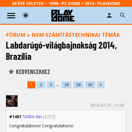
28 ÉVE VELETEK – 1998– PC DOME / 2012– PLAYDOME
FÓRUM
»
NEM SZÁMÍTÁSTECHNIKAI TÉMÁK
Labdarúgó-világbajnokság 2014,
Brazília
KEDVENCEKHEZ
...
1
2
3
28
29
30
»
2014.07.31. 21:06
#1481
SMBX-fan
[2737]
Congratulations! Congratulations!