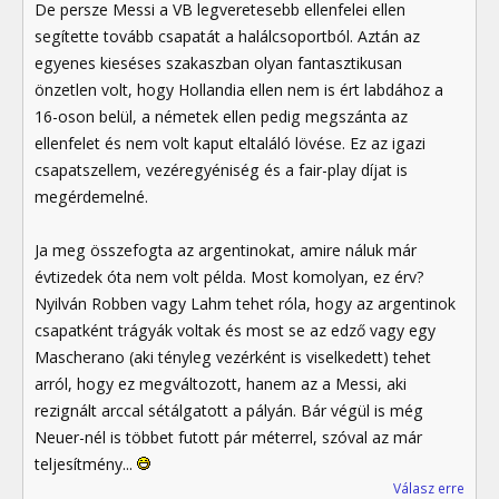
De persze Messi a VB legveretesebb ellenfelei ellen
segítette tovább csapatát a halálcsoportból. Aztán az
egyenes kieséses szakaszban olyan fantasztikusan
önzetlen volt, hogy Hollandia ellen nem is ért labdához a
16-oson belül, a németek ellen pedig megszánta az
ellenfelet és nem volt kaput eltaláló lövése. Ez az igazi
csapatszellem, vezéregyéniség és a fair-play díjat is
megérdemelné.
Ja meg összefogta az argentinokat, amire náluk már
évtizedek óta nem volt példa. Most komolyan, ez érv?
Nyilván Robben vagy Lahm tehet róla, hogy az argentinok
csapatként trágyák voltak és most se az edző vagy egy
Mascherano (aki tényleg vezérként is viselkedett) tehet
arról, hogy ez megváltozott, hanem az a Messi, aki
rezignált arccal sétálgatott a pályán. Bár végül is még
Neuer-nél is többet futott pár méterrel, szóval az már
teljesítmény...
Válasz erre