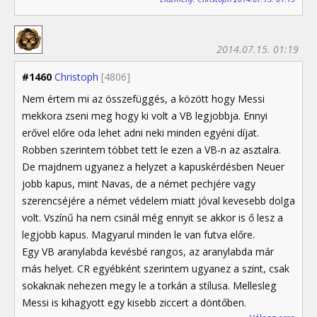
2014.07.15. 01:19
#1460
Christoph
[4806]
Nem értem mi az összefüggés, a között hogy Messi
mekkora zseni meg hogy ki volt a VB legjobbja. Ennyi
erővel előre oda lehet adni neki minden egyéni díjat.
Robben szerintem többet tett le ezen a VB-n az asztalra.
De majdnem ugyanez a helyzet a kapuskérdésben Neuer
jobb kapus, mint Navas, de a német pechjére vagy
szerencséjére a német védelem miatt jóval kevesebb dolga
volt. Vszínű ha nem csinál még ennyit se akkor is ő lesz a
legjobb kapus. Magyarul minden le van futva előre.
Egy VB aranylabda kevésbé rangos, az aranylabda már
más helyet. CR egyébként szerintem ugyanez a szint, csak
sokaknak nehezen megy le a torkán a stílusa. Mellesleg
Messi is kihagyott egy kisebb ziccert a döntőben.