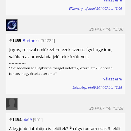
Válasz erre
Előzmény: ufodani 2014.07.14. 13:06
2014.07.14. 15:30
#1455
Barthezz
[54724]
Jogos, rosszul emlékeztem ezek szerint. Így hogy írod,
valóban az aranylabda jelöltek között volt.
"évtizedeken át a légkörbe mérget vetettek, ezért lett különösen
fontos, hogy értéket teremts"
Válasz erre
Előzmény: pb69 2014.07.14. 13:28
2014.07.14. 13:28
#1454
pb69
[951]
A legjobb fiatal díjra is jelölték? Én úgy tudtam csak 3 jelölt