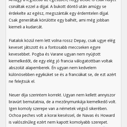
csináltak ezzel a díjjal. A bukott döntő után amúgy se
érdekelte az egész, megszánták egy érdemtelen díjjal.
Csak generáltak körülötte egy balhét, ami még jobban
kiemeli a kudarcát.
Fiatalok közül nem lett volna rossz Depay, csak ugye elég
keveset játszott és a fontosabb meccseken egyre
kevesebbet. Pogba és Varane ugyan nem nyújtott
kiemelkedőt, de egy elég jó francia válogatottban voltak
abszolút alapemberek. Én ugyan nem kedvelem
különösebben egyiküket se és a franciákat se, de ezt azért
ne felejtsük el.
Neuer díja szerintem korrekt. Ugyan nem kellett annyiszor
bravúrt bemutatnia, de a mezőnymunkája kiemelkedő volt.
Igen komoly szerepe van a németek végső sikerében.
Ochoa peches volt a korai kieséssel, de Navas és Howard
is valószínűleg ezért nem kapott komolyabb szerepet.