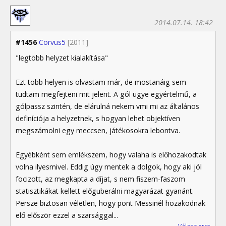
2014.07.14. 18:42
#1456
Corvus5
[2011]
"legtöbb helyzet kialakítása"
Ezt több helyen is olvastam már, de mostanáig sem
tudtam megfejteni mit jelent. A gól ugye egyértelmű, a
gólpassz szintén, de elárulná nekem vmi mi az általános
definíciója a helyzetnek, s hogyan lehet objektíven
megszámolni egy meccsen, játékosokra lebontva.
Egyébként sem emlékszem, hogy valaha is előhozakodtak
volna ilyesmivel. Eddig úgy mentek a dolgok, hogy aki jól
focizott, az megkapta a díjat, s nem fiszem-faszom
statisztikákat kellett előguberálni magyarázat gyanánt.
Persze biztosan véletlen, hogy pont Messinél hozakodnak
elő először ezzel a szarsággal...