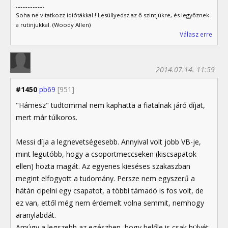
Soha ne vitatkozz idiótákkal ! Lesüllyedsz az ő szintjükre, és legyőznek
a rutinjukkal. (Woody Allen)
Válasz erre
2014.07.14. 11:59
#1450
pb69
[951]
"Hámesz" tudtommal nem kaphatta a fiatalnak járó díjat,
mert már túlkoros.
Messi díja a legnevetségesebb. Annyival volt jobb VB-je,
mint legutóbb, hogy a csoportmeccseken (kiscsapatok
ellen) hozta magát. Az egyenes kieséses szakaszban
megint elfogyott a tudomány. Persze nem egyszerű a
hátán cipelni egy csapatot, a többi támadó is fos volt, de
ez van, ettől még nem érdemelt volna semmit, nemhogy
aranylabdát.
Amúgy a legszebb az egészben, hogy belőle is csak hülyét