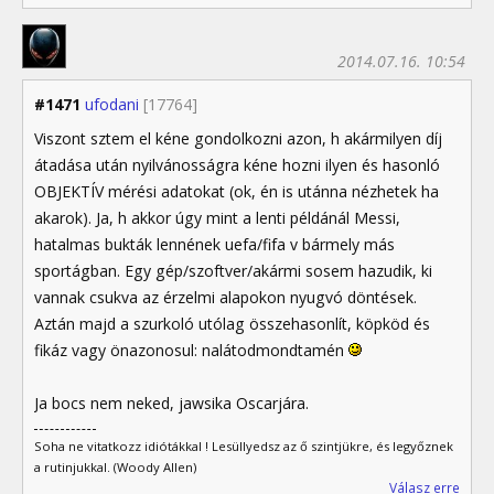
2014.07.16. 10:54
#1471
ufodani
[17764]
Viszont sztem el kéne gondolkozni azon, h akármilyen díj
átadása után nyilvánosságra kéne hozni ilyen és hasonló
OBJEKTÍV mérési adatokat (ok, én is utánna nézhetek ha
akarok). Ja, h akkor úgy mint a lenti példánál Messi,
hatalmas bukták lennének uefa/fifa v bármely más
sportágban. Egy gép/szoftver/akármi sosem hazudik, ki
vannak csukva az érzelmi alapokon nyugvó döntések.
Aztán majd a szurkoló utólag összehasonlít, köpköd és
fikáz vagy önazonosul: nalátodmondtamén
Ja bocs nem neked, jawsika Oscarjára.
Soha ne vitatkozz idiótákkal ! Lesüllyedsz az ő szintjükre, és legyőznek
a rutinjukkal. (Woody Allen)
Válasz erre