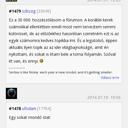
#1479
szbszig
[33649]
Ez a 30 000. hozzászólásom a fórumon. A korábbi kerek
számokkal ellentétben ennél most nem terveztem semmi
különöset, de az előzőekhez hasonlóan szeretném ezt is az
egyik számomra kedves topikba írni. És a legutolsó, éppen
aktuális ilyen topik az az idei világbajnokságé, amit én
nyitottam, és sokat is írtam bele a torna folyamán. Szóval
itt van, és ennyi.
Serbia is like Nokia: each year a new model, and it's getting smaller.
Válasz erre
2014.07.19. 10:56
#1478
ufodani
[17764]
Egy sokat mondó stat: