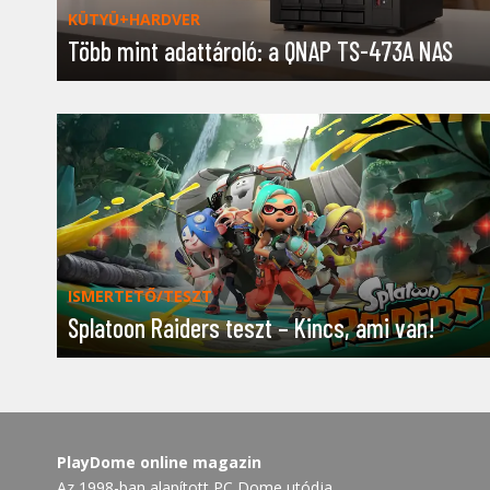
KÜTYÜ+HARDVER
Több mint adattároló: a QNAP TS-473A NAS
ISMERTETŐ/TESZT
Splatoon Raiders teszt – Kincs, ami van!
PlayDome online magazin
Az 1998-ban alapított PC Dome utódja