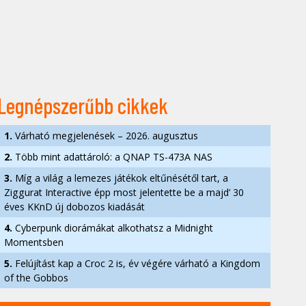
Legnépszerűbb cikkek
1.
Várható megjelenések – 2026. augusztus
2.
Több mint adattároló: a QNAP TS-473A NAS
3.
Míg a világ a lemezes játékok eltűnésétől tart, a
Ziggurat Interactive épp most jelentette be a majd’ 30
éves KKnD új dobozos kiadását
4.
Cyberpunk diorámákat alkothatsz a Midnight
Momentsben
5.
Felújítást kap a Croc 2 is, év végére várható a Kingdom
of the Gobbos