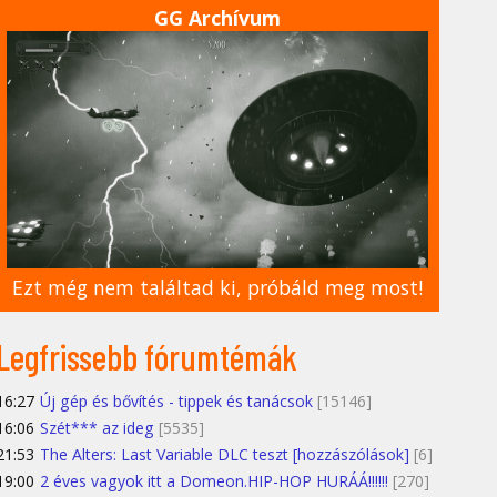
GG Archívum
Ezt még nem találtad ki, próbáld meg most!
Legfrissebb fórumtémák
16:27
Új gép és bővítés - tippek és tanácsok
[15146]
16:06
Szét*** az ideg
[5535]
21:53
The Alters: Last Variable DLC teszt [hozzászólások]
[6]
19:00
2 éves vagyok itt a Domeon.HIP-HOP HURÁÁ!!!!!!
[270]