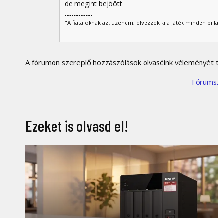
de megint bejöött
"A fiataloknak azt üzenem, élvezzék ki a játék minden pil
A fórumon szereplő hozzászólások olvasóink véleményét tü
Fórums
Ezeket is olvasd el!