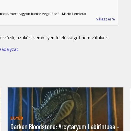
lanatát, mert nagyon hamar vége lesz." - Mario Lemieux
Válasz erre
krözik, azokért semmilyen felelősséget nem vállalunk.
zabályzat
EGYÉB
Darken Bloodstone: Arcytaryum Labirintusa –