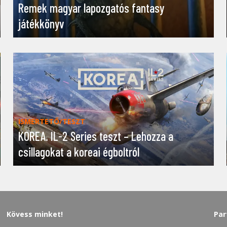
Remek magyar lapozgatós fantasy
játékkönyv
ISMERTETŐ/TESZT
KOREA. IL-2 Series teszt – Lehozza a
csillagokat a koreai égboltról
Kövess minket!
Par