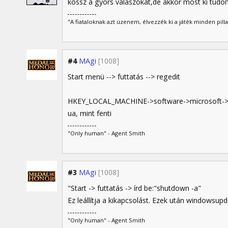
kössz a gyors válaszokat,de akkor most ki tud
"A fiataloknak azt üzenem, élvezzék ki a játék minden pil
#4
MAgi
[1008]
Start menü --> futtatás --> regedit
HKEY_LOCAL_MACHINE->software->microsoft-> 
ua, mint fenti
"Only human" - Agent Smith
#3
MAgi
[1008]
"Start -> futtatás -> írd be:"shutdown -a"
Ez leállítja a kikapcsolást. Ezek után windowsupdat
"Only human" - Agent Smith