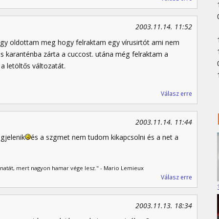
2003.11.14. 11:52
 úgy oldottam meg hogy felraktam egy vírusirtót ami nem
és karanténba zárta a cuccost. utána még felraktam a
a letöltős változatát.
Válasz erre
2003.11.14. 11:44
gjelenik
és a szgmet nem tudom kikapcsolni és a net a
lanatát, mert nagyon hamar vége lesz." - Mario Lemieux
Válasz erre
2003.11.13. 18:34