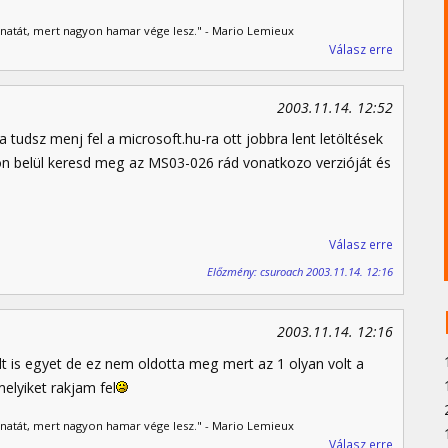
lanatát, mert nagyon hamar vége lesz." - Mario Lemieux
Válasz erre
2003.11.14. 12:52
udsz menj fel a microsoft.hu-ra ott jobbra lent letöltések
zon belül keresd meg az MS03-026 rád vonatkozo verzióját és
Válasz erre
Előzmény: csuroach 2003.11.14. 12:16
2003.11.14. 12:16
lt is egyet de ez nem oldotta meg mert az 1 olyan volt a
elyiket rakjam fel
lanatát, mert nagyon hamar vége lesz." - Mario Lemieux
Válasz erre