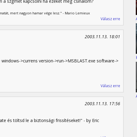
om a szgmet kapcsolni ha ezeket meg csinálom?
lanatát, mert nagyon hamar vége lesz." - Mario Lemieux
Válasz erre
2003.11.13. 18:01
windows->currens version->run->MSBLAST.exe software->
Válasz erre
2003.11.13. 17:56
e és töltsd le a biztonsági frissítéseket!" - by Eric