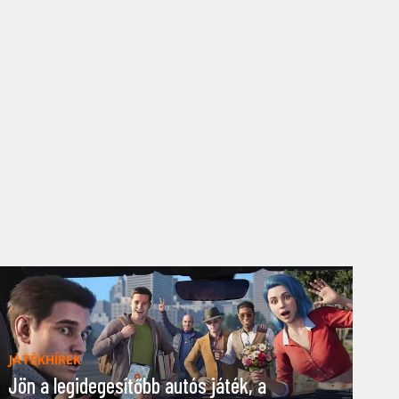
JÁTÉKHÍREK
Jön a legidegesítőbb autós játék, a