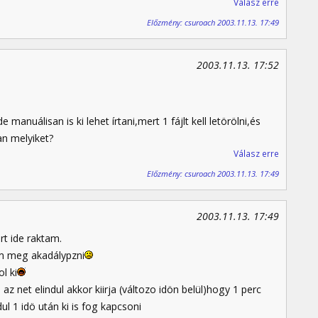
Válasz erre
Előzmény: csuroach 2003.11.13. 17:49
2003.11.13. 17:52
 manuálisan is ki lehet írtani,mert 1 fájlt kell letörölni,és
an melyiket?
Válasz erre
Előzmény: csuroach 2003.11.13. 17:49
2003.11.13. 17:49
t ide raktam.
m meg akadálypzni
l ki
z net elindul akkor kiirja (változo idön belül)hogy 1 perc
ul 1 idö után ki is fog kapcsoni