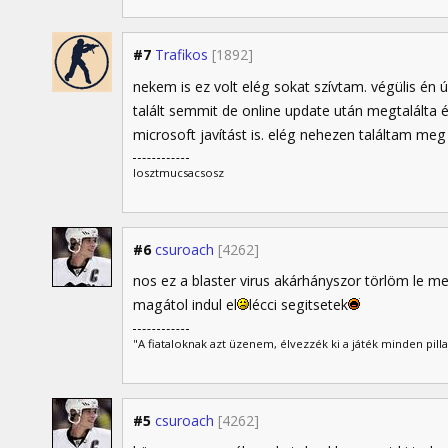
#7
Trafikos
[1892]
nekem is ez volt elég sokat szívtam. végülis én
talált semmit de online update után megtalálta 
microsoft javítást is. elég nehezen találtam meg 
losztmucsacsosz
#6
csuroach
[4262]
nos ez a blaster virus akárhányszor törlöm le me
magátol indul el
lécci segitsetek
"A fiataloknak azt üzenem, élvezzék ki a játék minden pil
#5
csuroach
[4262]