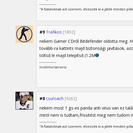
"A fiataloknak azt üzenem, élvezzék ki a játék minden pil
#9
Trafikos
[1892]
nekem Gamer CDről Bitdefender oldotta meg. Ha t
tovább-ra kattints majd biztonsági javítások, a
töltsd le majd telepítsd (1.2M
losztmucsacsosz
#8
csuroach
[4262]
nekem most 1 gs-es panda anti virus van ez talá
miröl nem is tudtam,frissitést meg nem tudom m
"A fiataloknak azt üzenem, élvezzék ki a játék minden pil