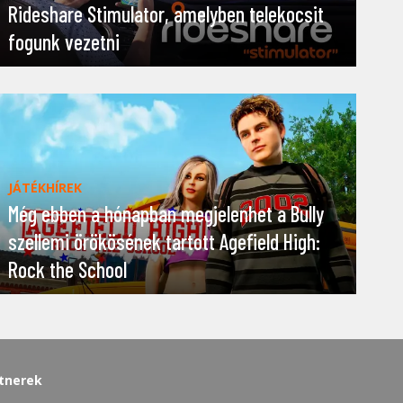
Rideshare Stimulator, amelyben telekocsit
fogunk vezetni
JÁTÉKHÍREK
Még ebben a hónapban megjelenhet a Bully
szellemi örökösének tartott Agefield High:
Rock the School
tnerek