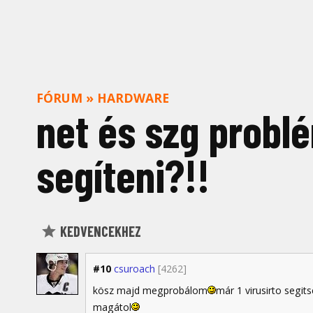
FÓRUM
»
HARDWARE
net és szg probl
segíteni?!!
KEDVENCEKHEZ
#10
csuroach
[4262]
kösz majd megprobálom
már 1 virusirto segit
magátol