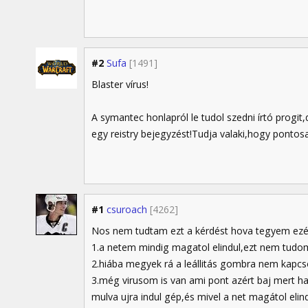
#2
Sufa
[1491]
Blaster vírus!
A symantec honlapról le tudol szedni írtó progit,de
egy reistry bejegyzést!Tudja valaki,hogy pontos
#1
csuroach
[4262]
Nos nem tudtam ezt a kérdést hova tegyem ezér
1.a netem mindig magatol elindul,ezt nem tudo
2.hiába megyek rá a leállitás gombra nem kapcso
3.még virusom is van ami pont azért baj mert ha a
mulva ujra indul gép,és mivel a net magátol elind