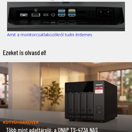
Amit a monitorcsatlakozókról tudni érdemes
Ezeket is olvasd el!
KÜTYÜ+HARDVER
Több mint adattároló: a QNAP TS-473A NAS