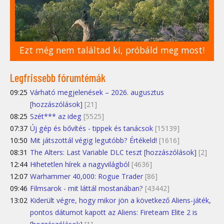
Ezt még nem találtad ki, próbáld meg most!
Legfrissebb fórumtémák
09:25
Várható megjelenések – 2026. augusztus
[hozzászólások]
[21]
08:25
Szét*** az ideg
[5525]
07:37
Új gép és bővítés - tippek és tanácsok
[15139]
10:50
Mit játszottál végig legutóbb? Értékeld!
[1616]
08:31
The Alters: Last Variable DLC teszt [hozzászólások]
[2]
12:44
Hihetetlen hírek a nagyvilágból
[4636]
12:07
Warhammer 40,000: Rogue Trader
[86]
09:46
Filmsarok - mit láttál mostanában?
[43442]
13:02
Kiderült végre, hogy mikor jön a következő Aliens-játék,
pontos dátumot kapott az Aliens: Fireteam Elite 2 is