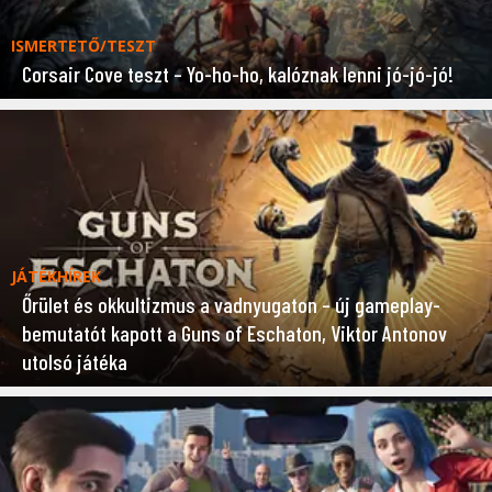
ISMERTETŐ/TESZT
Corsair Cove teszt – Yo-ho-ho, kalóznak lenni jó-jó-jó!
JÁTÉKHÍREK
Őrület és okkultizmus a vadnyugaton – új gameplay-
bemutatót kapott a Guns of Eschaton, Viktor Antonov
utolsó játéka