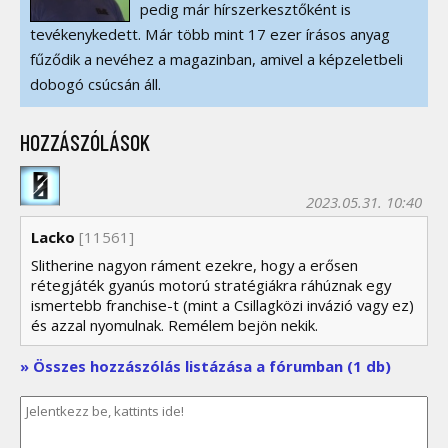
pedig már hírszerkesztőként is
tevékenykedett. Már több mint 17 ezer írásos anyag
fűződik a nevéhez a magazinban, amivel a képzeletbeli
dobogó csúcsán áll.
HOZZÁSZÓLÁSOK
2023.05.31. 10:40
Lacko
[11561]
Slitherine nagyon ráment ezekre, hogy a erősen
rétegjáték gyanús motorú stratégiákra ráhúznak egy
ismertebb franchise-t (mint a Csillagközi invázió vagy ez)
és azzal nyomulnak. Remélem bejön nekik.
» Összes hozzászólás listázása a fórumban (1 db)