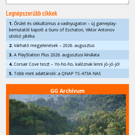
Legnépszerűbb cikkek
1.
Őrület és okkultizmus a vadnyugaton – új gameplay-
bemutatót kapott a Guns of Eschaton, Viktor Antonov
utolsó játéka
2.
Várható megjelenések – 2026. augusztus
3.
A PlayStation Plus 2026. augusztusi kínálata
4.
Corsair Cove teszt – Yo-ho-ho, kalóznak lenni jó-jó-jó!
5.
Több mint adattároló: a QNAP TS-473A NAS
GG Archívum