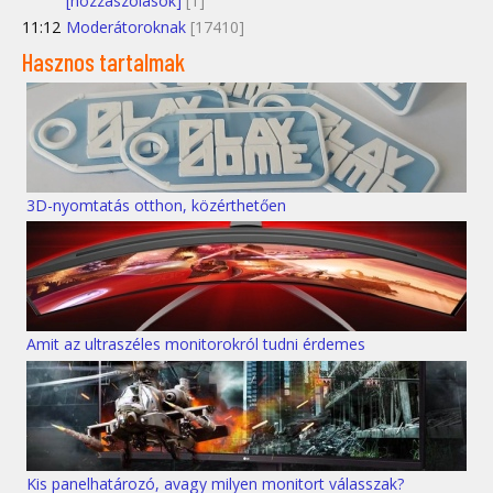
[hozzászólások]
[1]
11:12
Moderátoroknak
[17410]
Hasznos tartalmak
3D-nyomtatás otthon, közérthetően
Amit az ultraszéles monitorokról tudni érdemes
Kis panelhatározó, avagy milyen monitort válasszak?