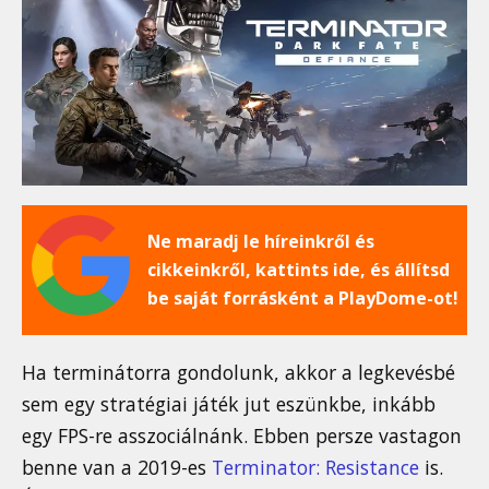
Ne maradj le híreinkről és
cikkeinkről, kattints ide, és állítsd
be saját forrásként a PlayDome-ot!
Ha terminátorra gondolunk, akkor a legkevésbé
sem egy stratégiai játék jut eszünkbe, inkább
egy FPS-re asszociálnánk. Ebben persze vastagon
benne van a 2019-es
Terminator: Resistance
is.