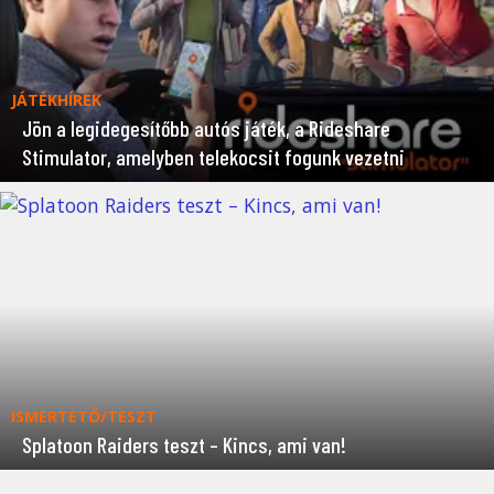
JÁTÉKHÍREK
Jön a legidegesítőbb autós játék, a Rideshare
Stimulator, amelyben telekocsit fogunk vezetni
ISMERTETŐ/TESZT
Splatoon Raiders teszt – Kincs, ami van!