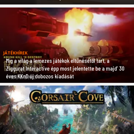
JÁTÉKHÍREK
Míg a világ a lemezes játékok eltűnésétől tart, a
Ziggurat Interactive épp most jelentette be a majd’ 30
éves KKnD új dobozos kiadását