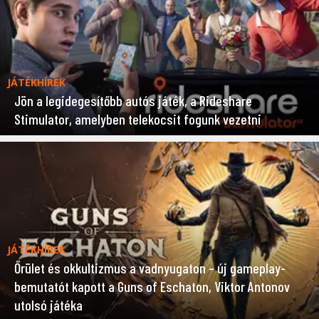
JÁTÉKHÍREK
Jön a legidegesítőbb autós játék, a Rideshare
Stimulator, amelyben telekocsit fogunk vezetni
JÁTÉKHÍREK
Őrület és okkultizmus a vadnyugaton – új gameplay-
bemutatót kapott a Guns of Eschaton, Viktor Antonov
utolsó játéka