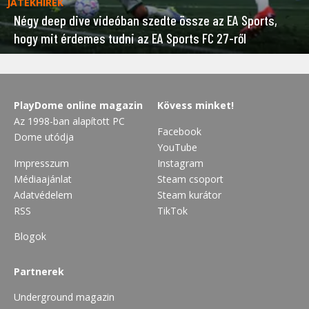
JÁTÉKHÍREK
Négy deep dive videóban szedte össze az EA Sports,
hogy mit érdemes tudni az EA Sports FC 27-ről
PlayDome online magazin
Kövess minket!
Az 1998-ban alapított PC
Facebook
Dome utódja
YouTube
Impresszum
Instagram
Médiaajánlat
Steam csoport
Adatvédelem
Steam kurátor
RSS
TikTok
Blogok
Partnerek
Underground magazin