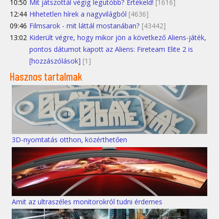
10:50
Mit játszottál végig legutóbb? Értékeld!
[1616]
12:44
Hihetetlen hírek a nagyvilágból
[4636]
09:46
Filmsarok - mit láttál mostanában?
[43442]
13:02
Kiderült végre, hogy mikor jön a következő Aliens-játék,
pontos dátumot kapott az Aliens: Fireteam Elite 2 is
[hozzászólások]
[1]
Hasznos tartalmak
3D-nyomtatás otthon, közérthetően
Amit az ultraszéles monitorokról tudni érdemes