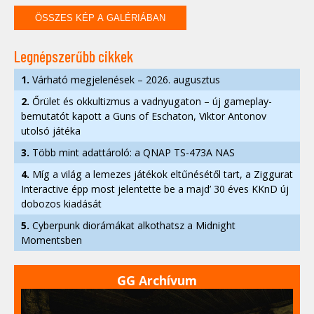
ÖSSZES KÉP A GALÉRIÁBAN
Legnépszerűbb cikkek
1.
Várható megjelenések – 2026. augusztus
2.
Őrület és okkultizmus a vadnyugaton – új gameplay-
bemutatót kapott a Guns of Eschaton, Viktor Antonov
utolsó játéka
3.
Több mint adattároló: a QNAP TS-473A NAS
4.
Míg a világ a lemezes játékok eltűnésétől tart, a Ziggurat
Interactive épp most jelentette be a majd’ 30 éves KKnD új
dobozos kiadását
5.
Cyberpunk diorámákat alkothatsz a Midnight
Momentsben
GG Archívum