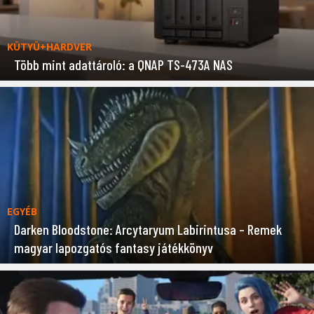
KÜTYÜ+HARDVER
Több mint adattároló: a QNAP TS-473A NAS
EGYÉB
Darken Bloodstone: Arcytaryum Labirintusa – Remek
magyar lapozgatós fantasy játékkönyv