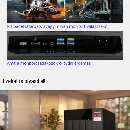
Kis panelhatározó, avagy milyen monitort válasszak?
Amit a monitorcsatlakozókról tudni érdemes
Ezeket is olvasd el!