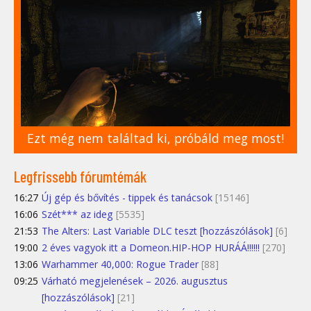
Ezt még nem találtad ki, próbáld meg most!
Legfrissebb fórumtémák
16:27
Új gép és bővítés - tippek és tanácsok
[15146]
16:06
Szét*** az ideg
[5535]
21:53
The Alters: Last Variable DLC teszt [hozzászólások]
[6]
19:00
2 éves vagyok itt a Domeon.HIP-HOP HURÁÁ!!!!!!
[270]
13:06
Warhammer 40,000: Rogue Trader
[88]
09:25
Várható megjelenések – 2026. augusztus
[hozzászólások]
[21]