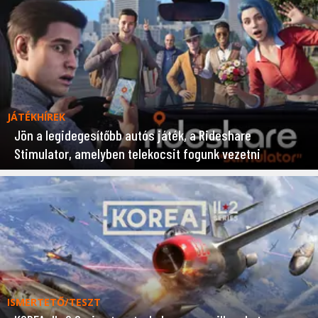
JÁTÉKHÍREK
Jön a legidegesítőbb autós játék, a Rideshare
Stimulator, amelyben telekocsit fogunk vezetni
ISMERTETŐ/TESZT