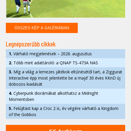
ÖSSZES KÉP A GALÉRIÁBAN
Legnépszerűbb cikkek
1.
Várható megjelenések – 2026. augusztus
2.
Több mint adattároló: a QNAP TS-473A NAS
3.
Míg a világ a lemezes játékok eltűnésétől tart, a Ziggurat
Interactive épp most jelentette be a majd’ 30 éves KKnD új
dobozos kiadását
4.
Cyberpunk diorámákat alkothatsz a Midnight
Momentsben
5.
Felújítást kap a Croc 2 is, év végére várható a Kingdom
of the Gobbos