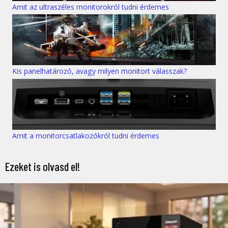
Amit az ultraszéles monitorokról tudni érdemes
Kis panelhatározó, avagy milyen monitort válasszak?
Amit a monitorcsatlakozókról tudni érdemes
Ezeket is olvasd el!