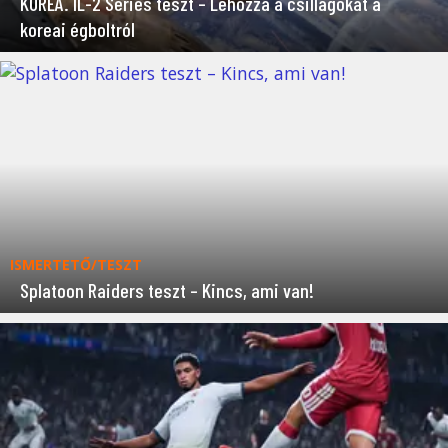
KOREA. IL-2 Series teszt – Lehozza a csillagokat a
koreai égboltról
ISMERTETŐ/TESZT
Splatoon Raiders teszt – Kincs, ami van!