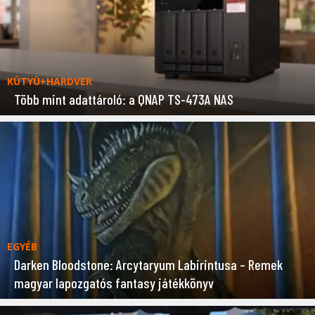
KÜTYÜ+HARDVER
Több mint adattároló: a QNAP TS-473A NAS
EGYÉB
Darken Bloodstone: Arcytaryum Labirintusa – Remek
magyar lapozgatós fantasy játékkönyv