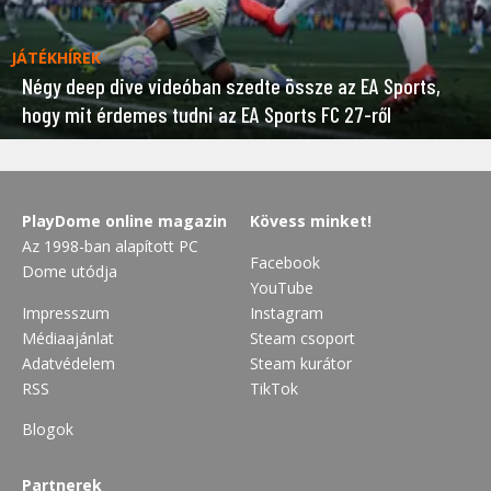
JÁTÉKHÍREK
Négy deep dive videóban szedte össze az EA Sports,
hogy mit érdemes tudni az EA Sports FC 27-ről
PlayDome online magazin
Kövess minket!
Az 1998-ban alapított PC
Facebook
Dome utódja
YouTube
Impresszum
Instagram
Médiaajánlat
Steam csoport
Adatvédelem
Steam kurátor
RSS
TikTok
Blogok
Partnerek