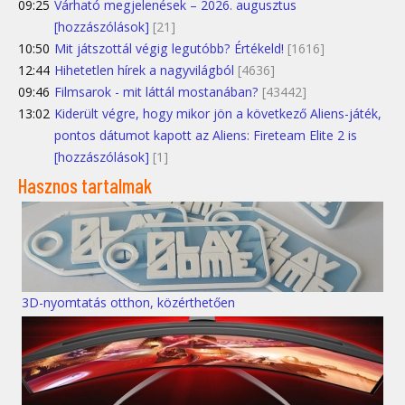
09:25
Várható megjelenések – 2026. augusztus
[hozzászólások]
[21]
10:50
Mit játszottál végig legutóbb? Értékeld!
[1616]
12:44
Hihetetlen hírek a nagyvilágból
[4636]
09:46
Filmsarok - mit láttál mostanában?
[43442]
13:02
Kiderült végre, hogy mikor jön a következő Aliens-játék,
pontos dátumot kapott az Aliens: Fireteam Elite 2 is
[hozzászólások]
[1]
Hasznos tartalmak
3D-nyomtatás otthon, közérthetően