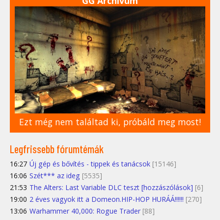
GG Archívum
Ezt még nem találtad ki, próbáld meg most!
Legfrissebb fórumtémák
16:27
Új gép és bővítés - tippek és tanácsok
[15146]
16:06
Szét*** az ideg
[5535]
21:53
The Alters: Last Variable DLC teszt [hozzászólások]
[6]
19:00
2 éves vagyok itt a Domeon.HIP-HOP HURÁÁ!!!!!!
[270]
13:06
Warhammer 40,000: Rogue Trader
[88]