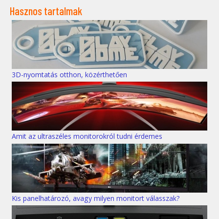
Hasznos tartalmak
3D-nyomtatás otthon, közérthetően
Amit az ultraszéles monitorokról tudni érdemes
Kis panelhatározó, avagy milyen monitort válasszak?