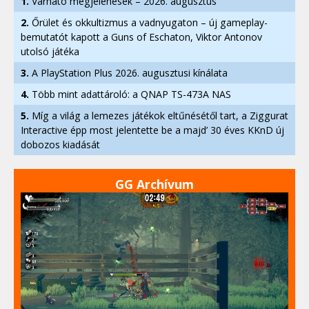
1.
Várható megjelenések – 2026. augusztus
2.
Őrület és okkultizmus a vadnyugaton – új gameplay-
bemutatót kapott a Guns of Eschaton, Viktor Antonov
utolsó játéka
3.
A PlayStation Plus 2026. augusztusi kínálata
4.
Több mint adattároló: a QNAP TS-473A NAS
5.
Míg a világ a lemezes játékok eltűnésétől tart, a Ziggurat
Interactive épp most jelentette be a majd’ 30 éves KKnD új
dobozos kiadását
GG Archívum