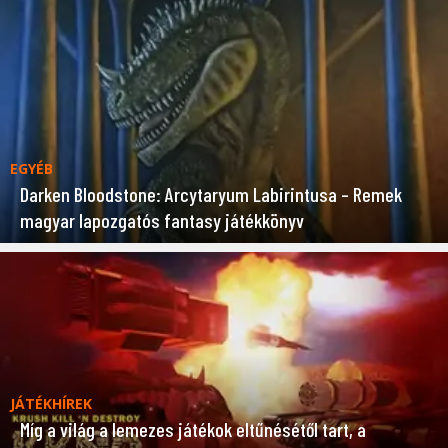
EGYÉB
Darken Bloodstone: Arcytaryum Labirintusa – Remek
magyar lapozgatós fantasy játékkönyv
JÁTÉKHÍREK
Míg a világ a lemezes játékok eltűnésétől tart, a