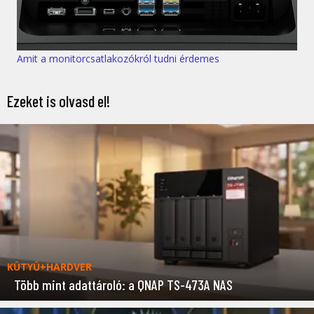
Amit a monitorcsatlakozókról tudni érdemes
Ezeket is olvasd el!
KÜTYÜ+HARDVER
Több mint adattároló: a QNAP TS-473A NAS