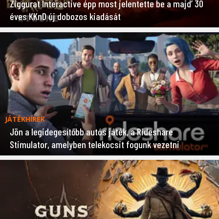
Ziggurat Interactive épp most jelentette be a majd’ 30
éves KKnD új dobozos kiadását
JÁTÉKHÍREK
Jön a legidegesítőbb autós játék, a Rideshare
Stimulator, amelyben telekocsit fogunk vezetni