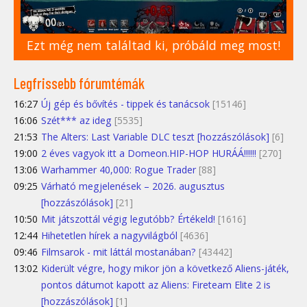
Ezt még nem találtad ki, próbáld meg most!
Legfrissebb fórumtémák
16:27
Új gép és bővítés - tippek és tanácsok
[15146]
16:06
Szét*** az ideg
[5535]
21:53
The Alters: Last Variable DLC teszt [hozzászólások]
[6]
19:00
2 éves vagyok itt a Domeon.HIP-HOP HURÁÁ!!!!!!
[270]
13:06
Warhammer 40,000: Rogue Trader
[88]
09:25
Várható megjelenések – 2026. augusztus
[hozzászólások]
[21]
10:50
Mit játszottál végig legutóbb? Értékeld!
[1616]
12:44
Hihetetlen hírek a nagyvilágból
[4636]
09:46
Filmsarok - mit láttál mostanában?
[43442]
13:02
Kiderült végre, hogy mikor jön a következő Aliens-játék,
pontos dátumot kapott az Aliens: Fireteam Elite 2 is
[hozzászólások]
[1]