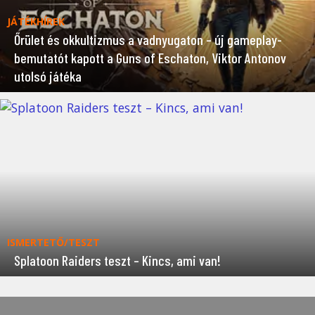
JÁTÉKHÍREK
Őrület és okkultizmus a vadnyugaton – új gameplay-
bemutatót kapott a Guns of Eschaton, Viktor Antonov
utolsó játéka
ISMERTETŐ/TESZT
Splatoon Raiders teszt – Kincs, ami van!