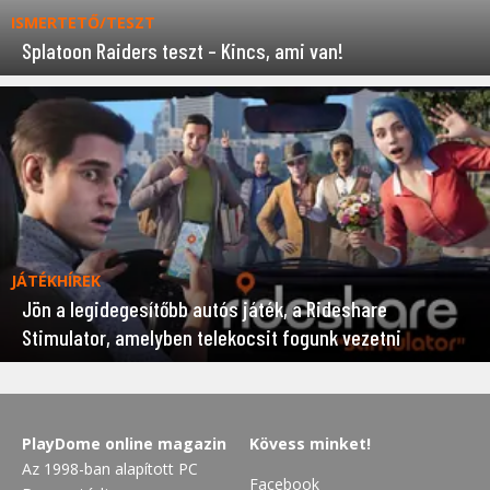
ISMERTETŐ/TESZT
Splatoon Raiders teszt – Kincs, ami van!
JÁTÉKHÍREK
Jön a legidegesítőbb autós játék, a Rideshare
Stimulator, amelyben telekocsit fogunk vezetni
PlayDome online magazin
Kövess minket!
Az 1998-ban alapított PC
Facebook