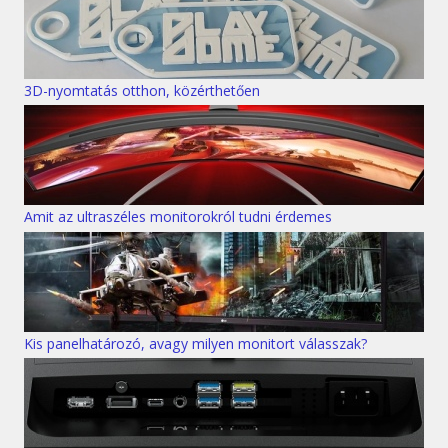
3D-nyomtatás otthon, közérthetően
Amit az ultraszéles monitorokról tudni érdemes
Kis panelhatározó, avagy milyen monitort válasszak?