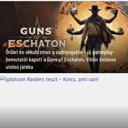
JÁTÉKHÍREK
Őrület és okkultizmus a vadnyugaton – új gameplay-
bemutatót kapott a Guns of Eschaton, Viktor Antonov
utolsó játéka