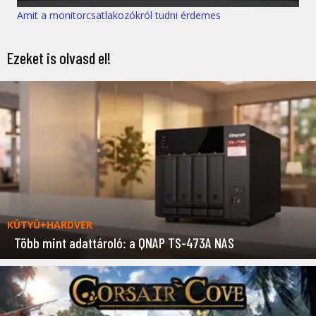
Amit a monitorcsatlakozókról tudni érdemes
Ezeket is olvasd el!
KÜTYÜ+HARDVER
Több mint adattároló: a QNAP TS-473A NAS