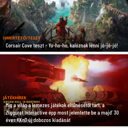
ISMERTETŐ/TESZT
Corsair Cove teszt – Yo-ho-ho, kalóznak lenni jó-jó-jó!
JÁTÉKHÍREK
Míg a világ a lemezes játékok eltűnésétől tart, a
Ziggurat Interactive épp most jelentette be a majd’ 30
éves KKnD új dobozos kiadását