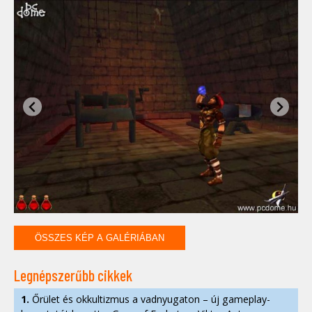
ÖSSZES KÉP A GALÉRIÁBAN
Legnépszerűbb cikkek
1.
Őrület és okkultizmus a vadnyugaton – új gameplay-