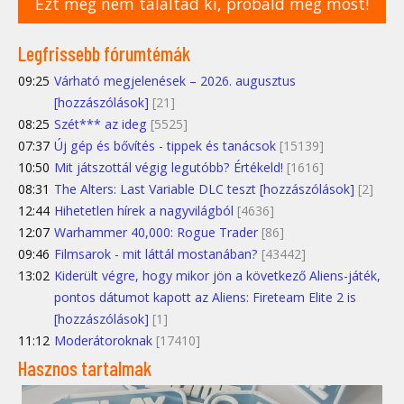
Ezt még nem találtad ki, próbáld meg most!
Legfrissebb fórumtémák
09:25
Várható megjelenések – 2026. augusztus
[hozzászólások]
[21]
08:25
Szét*** az ideg
[5525]
07:37
Új gép és bővítés - tippek és tanácsok
[15139]
10:50
Mit játszottál végig legutóbb? Értékeld!
[1616]
08:31
The Alters: Last Variable DLC teszt [hozzászólások]
[2]
12:44
Hihetetlen hírek a nagyvilágból
[4636]
12:07
Warhammer 40,000: Rogue Trader
[86]
09:46
Filmsarok - mit láttál mostanában?
[43442]
13:02
Kiderült végre, hogy mikor jön a következő Aliens-játék,
pontos dátumot kapott az Aliens: Fireteam Elite 2 is
[hozzászólások]
[1]
11:12
Moderátoroknak
[17410]
Hasznos tartalmak