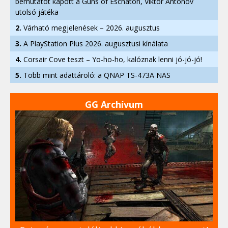
bemutatót kapott a Guns of Eschaton, Viktor Antonov
utolsó játéka
2.
Várható megjelenések – 2026. augusztus
3.
A PlayStation Plus 2026. augusztusi kínálata
4.
Corsair Cove teszt – Yo-ho-ho, kalóznak lenni jó-jó-jó!
5.
Több mint adattároló: a QNAP TS-473A NAS
GG Archívum