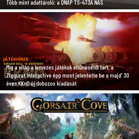
Több mint adattároló: a QNAP TS-473A NAS
JÁTÉKHÍREK
Míg a világ a lemezes játékok eltűnésétől tart, a
Ziggurat Interactive épp most jelentette be a majd’ 30
éves KKnD új dobozos kiadását