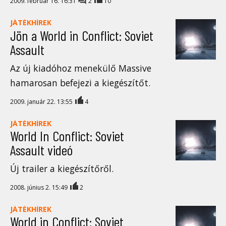
2009. február 16. 16:31
2
10
JÁTÉKHÍREK
Jön a World in Conflict: Soviet
Assault
Az új kiadóhoz menekülő Massive
hamarosan befejezi a kiegészítőt.
2009. január 22. 13:55
4
JÁTÉKHÍREK
World In Conflict: Soviet
Assault videó
Új trailer a kiegészítőről.
2008. június 2. 15:49
2
JÁTÉKHÍREK
World in Conflict: Soviet