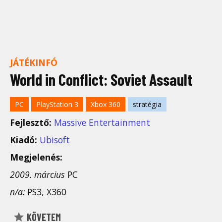
JÁTÉKINFÓ
World in Conflict: Soviet Assault
PC
PlayStation 3
Xbox 360
stratégia
Fejlesztő:
Massive Entertainment
Kiadó:
Ubisoft
Megjelenés:
2009. március
PC
n/a:
PS3, X360
KÖVETEM