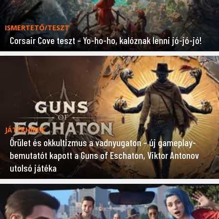
ISMERTETŐ/TESZT
Corsair Cove teszt – Yo-ho-ho, kalóznak lenni jó-jó-jó!
JÁTÉKHÍREK
Őrület és okkultizmus a vadnyugaton – új gameplay-
bemutatót kapott a Guns of Eschaton, Viktor Antonov
utolsó játéka