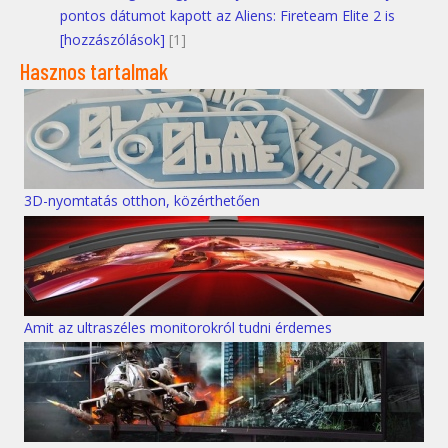
pontos dátumot kapott az Aliens: Fireteam Elite 2 is
[hozzászólások]
[1]
Hasznos tartalmak
3D-nyomtatás otthon, közérthetően
Amit az ultraszéles monitorokról tudni érdemes