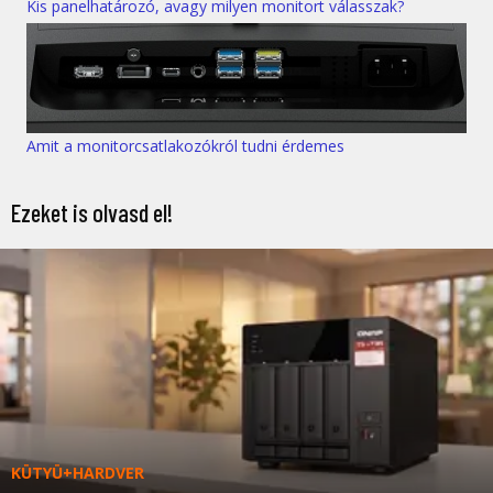
Kis panelhatározó, avagy milyen monitort válasszak?
Amit a monitorcsatlakozókról tudni érdemes
Ezeket is olvasd el!
KÜTYÜ+HARDVER