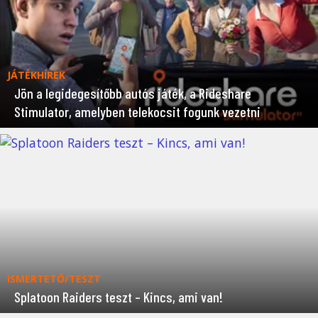
JÁTÉKHÍREK
Jön a legidegesítőbb autós játék, a Rideshare
Stimulator, amelyben telekocsit fogunk vezetni
ISMERTETŐ/TESZT
Splatoon Raiders teszt – Kincs, ami van!