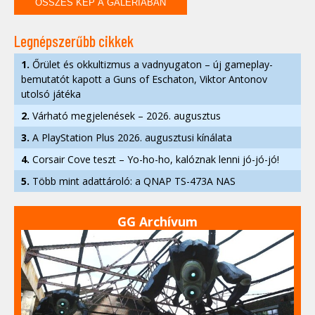
ÖSSZES KÉP A GALÉRIÁBAN
Legnépszerűbb cikkek
1.
Őrület és okkultizmus a vadnyugaton – új gameplay-
bemutatót kapott a Guns of Eschaton, Viktor Antonov
utolsó játéka
2.
Várható megjelenések – 2026. augusztus
3.
A PlayStation Plus 2026. augusztusi kínálata
4.
Corsair Cove teszt – Yo-ho-ho, kalóznak lenni jó-jó-jó!
5.
Több mint adattároló: a QNAP TS-473A NAS
GG Archívum