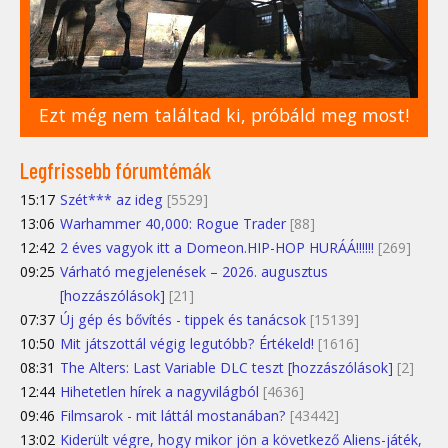
Ezt még nem találtad ki, próbáld meg most!
Legfrissebb fórumtémák
15:17
Szét*** az ideg
[5529]
13:06
Warhammer 40,000: Rogue Trader
[88]
12:42
2 éves vagyok itt a Domeon.HIP-HOP HURÁÁ!!!!!!
[269]
09:25
Várható megjelenések – 2026. augusztus
[hozzászólások]
[21]
07:37
Új gép és bővítés - tippek és tanácsok
[15139]
10:50
Mit játszottál végig legutóbb? Értékeld!
[1616]
08:31
The Alters: Last Variable DLC teszt [hozzászólások]
[2]
12:44
Hihetetlen hírek a nagyvilágból
[4636]
09:46
Filmsarok - mit láttál mostanában?
[43442]
13:02
Kiderült végre, hogy mikor jön a következő Aliens-játék,