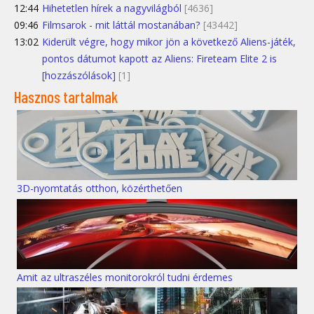
12:44
Hihetetlen hírek a nagyvilágból
[4636]
09:46
Filmsarok - mit láttál mostanában?
[43442]
13:02
Kiderült végre, hogy mikor jön a következő Aliens-játék,
pontos dátumot kapott az Aliens: Fireteam Elite 2 is
[hozzászólások]
[1]
Hasznos tartalmak
3D-nyomtatás otthon, közérthetően
Amit az ultraszéles monitorokról tudni érdemes