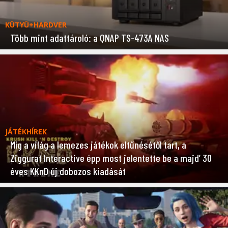
KÜTYÜ+HARDVER
Több mint adattároló: a QNAP TS-473A NAS
JÁTÉKHÍREK
Míg a világ a lemezes játékok eltűnésétől tart, a
Ziggurat Interactive épp most jelentette be a majd’ 30
éves KKnD új dobozos kiadását