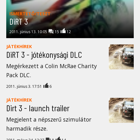
ISMERTETŐ/TESZT
DiRT 3
2011. június 13. 10:05
15
12
JÁTÉKHÍREK
DiRT 3 - jótékonysági DLC
Megérkezett a Colin McRae Charity
Pack DLC.
2011. június 3. 17:51
6
JÁTÉKHÍREK
Dirt 3 - launch trailer
Megjelent a népszerű szimulátor
harmadik része.