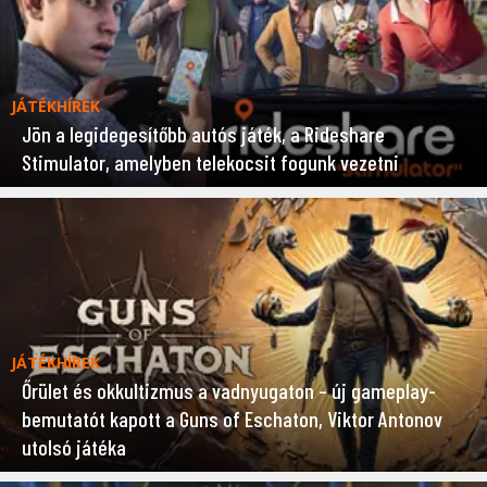
JÁTÉKHÍREK
Jön a legidegesítőbb autós játék, a Rideshare
Stimulator, amelyben telekocsit fogunk vezetni
JÁTÉKHÍREK
Őrület és okkultizmus a vadnyugaton – új gameplay-
bemutatót kapott a Guns of Eschaton, Viktor Antonov
utolsó játéka