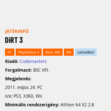
JÁTÉKINFÓ
DiRT 3
PC
PlayStation 3
Xbox 360
Wii
szimulátor
Kiadó:
Codemasters
Forgalmazó:
BSC Kft.
Megjelenés:
2011. május 24.
PC
n/a:
PS3, X360, Wii
Minimális rendszerigény:
Athlon 64 X2 2,8