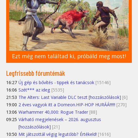
Ezt még nem találtad ki, próbáld meg most!
Legfrissebb fórumtémák
16:27
Új gép és bővítés - tippek és tanácsok
[15146]
16:06
Szét*** az ideg
[5535]
21:53
The Alters: Last Variable DLC teszt [hozzászólások]
[6]
19:00
2 éves vagyok itt a Domeon.HIP-HOP HURÁÁ!!!!!!
[270]
13:06
Warhammer 40,000: Rogue Trader
[88]
09:25
Várható megjelenések – 2026. augusztus
[hozzászólások]
[21]
10:50
Mit játszottál végig legutóbb? Értékeld!
[1616]