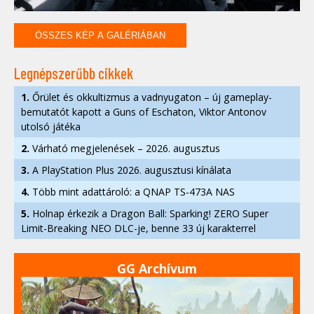
ÖSSZES KÉP A GALÉRIÁBAN
Legnépszerűbb cikkek
1.
Őrület és okkultizmus a vadnyugaton – új gameplay-
bemutatót kapott a Guns of Eschaton, Viktor Antonov
utolsó játéka
2.
Várható megjelenések – 2026. augusztus
3.
A PlayStation Plus 2026. augusztusi kínálata
4.
Több mint adattároló: a QNAP TS-473A NAS
5.
Holnap érkezik a Dragon Ball: Sparking! ZERO Super
Limit-Breaking NEO DLC-je, benne 33 új karakterrel
GG Archívum