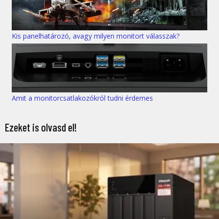
Kis panelhatározó, avagy milyen monitort válasszak?
Amit a monitorcsatlakozókról tudni érdemes
Ezeket is olvasd el!