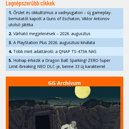
Legnépszerűbb cikkek
1.
Őrület és okkultizmus a vadnyugaton – új gameplay-
bemutatót kapott a Guns of Eschaton, Viktor Antonov
utolsó játéka
2.
Várható megjelenések – 2026. augusztus
3.
A PlayStation Plus 2026. augusztusi kínálata
4.
Több mint adattároló: a QNAP TS-473A NAS
5.
Holnap érkezik a Dragon Ball: Sparking! ZERO Super
Limit-Breaking NEO DLC-je, benne 33 új karakterrel
GG Archívum