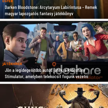
EGYÉB
Darken Bloodstone: Arcytaryum Labirintusa – Remek
magyar lapozgatós fantasy játékkönyv
JÁTÉKHÍREK
Jön a legidegesítőbb autós játék, a Rideshare
Stimulator, amelyben telekocsit fogunk vezetni