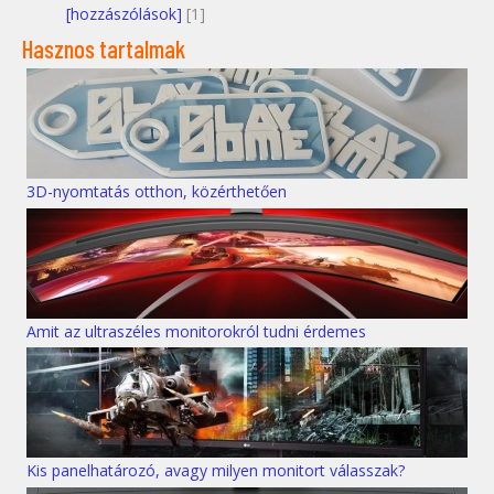
[hozzászólások]
[1]
Hasznos tartalmak
3D-nyomtatás otthon, közérthetően
Amit az ultraszéles monitorokról tudni érdemes
Kis panelhatározó, avagy milyen monitort válasszak?