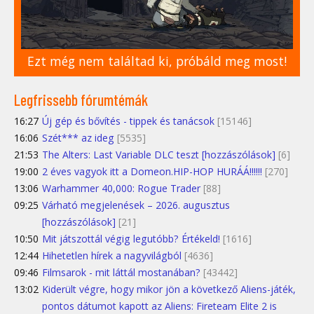
Ezt még nem találtad ki, próbáld meg most!
Legfrissebb fórumtémák
16:27
Új gép és bővítés - tippek és tanácsok
[15146]
16:06
Szét*** az ideg
[5535]
21:53
The Alters: Last Variable DLC teszt [hozzászólások]
[6]
19:00
2 éves vagyok itt a Domeon.HIP-HOP HURÁÁ!!!!!!
[270]
13:06
Warhammer 40,000: Rogue Trader
[88]
09:25
Várható megjelenések – 2026. augusztus
[hozzászólások]
[21]
10:50
Mit játszottál végig legutóbb? Értékeld!
[1616]
12:44
Hihetetlen hírek a nagyvilágból
[4636]
09:46
Filmsarok - mit láttál mostanában?
[43442]
13:02
Kiderült végre, hogy mikor jön a következő Aliens-játék,
pontos dátumot kapott az Aliens: Fireteam Elite 2 is