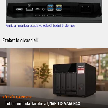
Amit a monitorcsatlakozókról tudni érdemes
Ezeket is olvasd el!
KÜTYÜ+HARDVER
Több mint adattároló: a QNAP TS-473A NAS