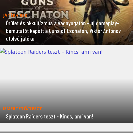
JÁTÉKHÍREK
Őrület és okkultizmus a vadnyugaton – új gameplay-
bemutatót kapott a Guns of Eschaton, Viktor Antonov
utolsó játéka
ISMERTETŐ/TESZT
Splatoon Raiders teszt – Kincs, ami van!