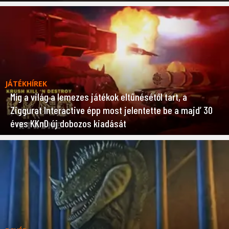
JÁTÉKHÍREK
Míg a világ a lemezes játékok eltűnésétől tart, a
Ziggurat Interactive épp most jelentette be a majd’ 30
éves KKnD új dobozos kiadását