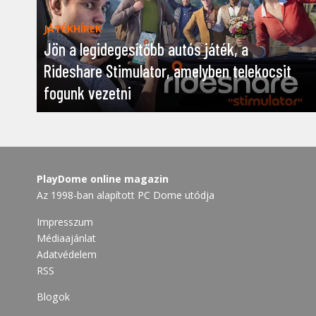
JÁTÉKHÍREK
Jön a legidegesítőbb autós játék, a
Rideshare Stimulator, amelyben telekocsit
fogunk vezetni
PlayDome online magazin
Az 1998-ban alapított PC Dome utódja
Impresszum
Médiaajánlat
Adatvédelem
RSS
Blogok