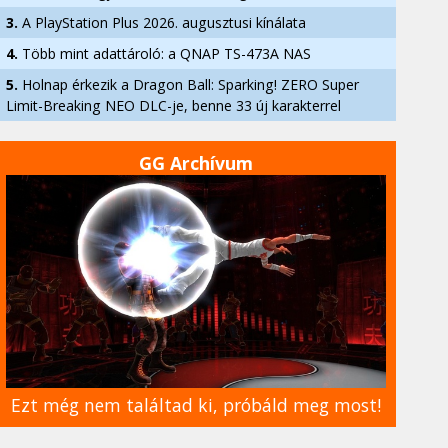
3.
A PlayStation Plus 2026. augusztusi kínálata
4.
Több mint adattároló: a QNAP TS-473A NAS
5.
Holnap érkezik a Dragon Ball: Sparking! ZERO Super
Limit-Breaking NEO DLC-je, benne 33 új karakterrel
GG Archívum
Ezt még nem találtad ki, próbáld meg most!