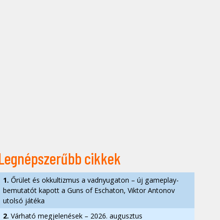
Legnépszerűbb cikkek
1.
Őrület és okkultizmus a vadnyugaton – új gameplay-
bemutatót kapott a Guns of Eschaton, Viktor Antonov
utolsó játéka
2.
Várható megjelenések – 2026. augusztus