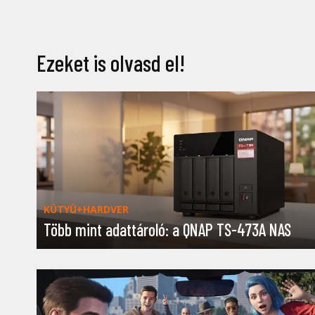
Ezeket is olvasd el!
KÜTYÜ+HARDVER
Több mint adattároló: a QNAP TS-473A NAS