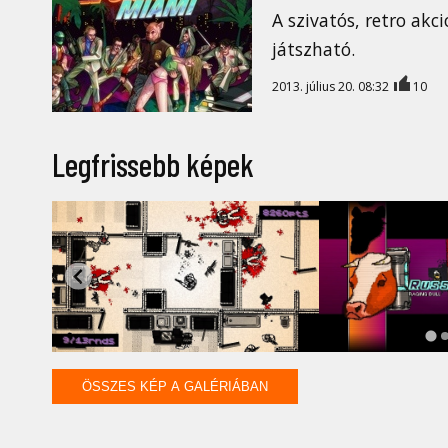
A szivatós, retro akc
játszható.
2013. július 20. 08:32
10
Legfrissebb képek
ÖSSZES KÉP A GALÉRIÁBAN