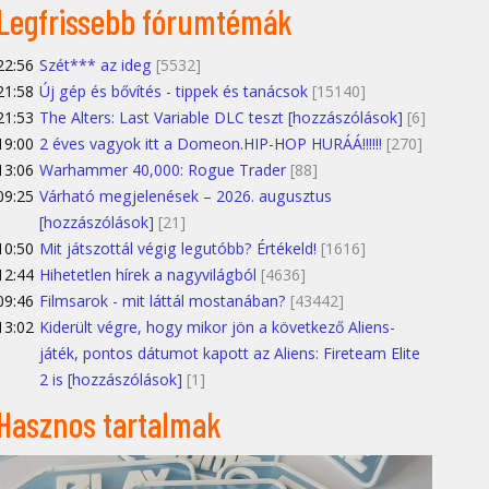
Legfrissebb fórumtémák
22:56
Szét*** az ideg
[5532]
21:58
Új gép és bővítés - tippek és tanácsok
[15140]
21:53
The Alters: Last Variable DLC teszt [hozzászólások]
[6]
19:00
2 éves vagyok itt a Domeon.HIP-HOP HURÁÁ!!!!!!
[270]
13:06
Warhammer 40,000: Rogue Trader
[88]
09:25
Várható megjelenések – 2026. augusztus
[hozzászólások]
[21]
10:50
Mit játszottál végig legutóbb? Értékeld!
[1616]
12:44
Hihetetlen hírek a nagyvilágból
[4636]
09:46
Filmsarok - mit láttál mostanában?
[43442]
13:02
Kiderült végre, hogy mikor jön a következő Aliens-
játék, pontos dátumot kapott az Aliens: Fireteam Elite
2 is [hozzászólások]
[1]
Hasznos tartalmak