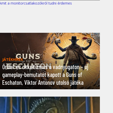
Amit a monitorcsatlakozókról tudni érdemes
JÁTÉKHÍREK
Őrület és okkultizmus a vadnyugaton – új
gameplay-bemutatót kapott a Guns of
Eschaton, Viktor Antonov utolsó játéka