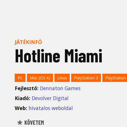
JÁTÉKINFÓ
Hotline Miami
PC
Mac (OS X)
Linux
PlayStation 3
PlayStation 
Fejlesztő:
Dennaton Games
Kiadó:
Devolver Digital
Web:
hivatalos weboldal
KÖVETEM