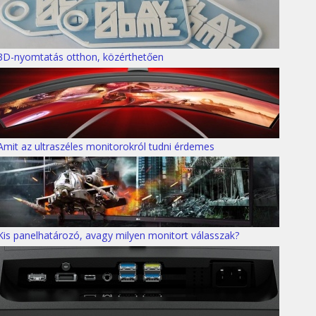
3D-nyomtatás otthon, közérthetően
Amit az ultraszéles monitorokról tudni érdemes
Kis panelhatározó, avagy milyen monitort válasszak?