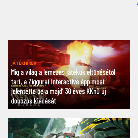
JÁTÉKHÍREK
Míg a világ a lemezes játékok eltűnésétől
tart, a Ziggurat Interactive épp most
jelentette be a majd’ 30 éves KKnD új
dobozos kiadását