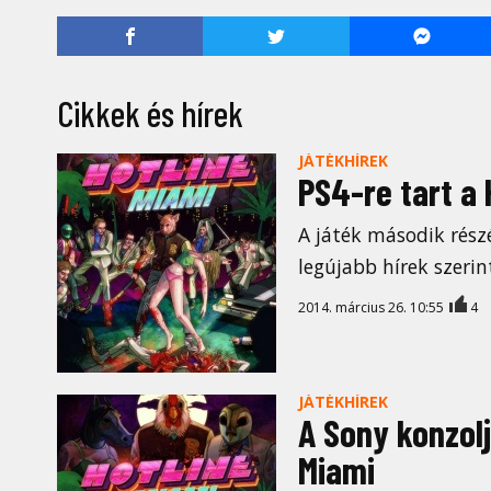
Cikkek és hírek
JÁTÉKHÍREK
PS4-re tart a 
A játék második részé
legújabb hírek szerin
2014. március 26. 10:55
4
JÁTÉKHÍREK
A Sony konzolj
Miami