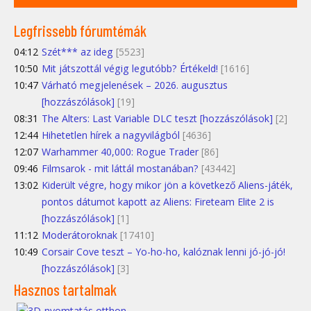
Legfrissebb fórumtémák
04:12
Szét*** az ideg
[5523]
10:50
Mit játszottál végig legutóbb? Értékeld!
[1616]
10:47
Várható megjelenések – 2026. augusztus
[hozzászólások]
[19]
08:31
The Alters: Last Variable DLC teszt [hozzászólások]
[2]
12:44
Hihetetlen hírek a nagyvilágból
[4636]
12:07
Warhammer 40,000: Rogue Trader
[86]
09:46
Filmsarok - mit láttál mostanában?
[43442]
13:02
Kiderült végre, hogy mikor jön a következő Aliens-játék,
pontos dátumot kapott az Aliens: Fireteam Elite 2 is
[hozzászólások]
[1]
11:12
Moderátoroknak
[17410]
10:49
Corsair Cove teszt – Yo-ho-ho, kalóznak lenni jó-jó-jó!
[hozzászólások]
[3]
Hasznos tartalmak