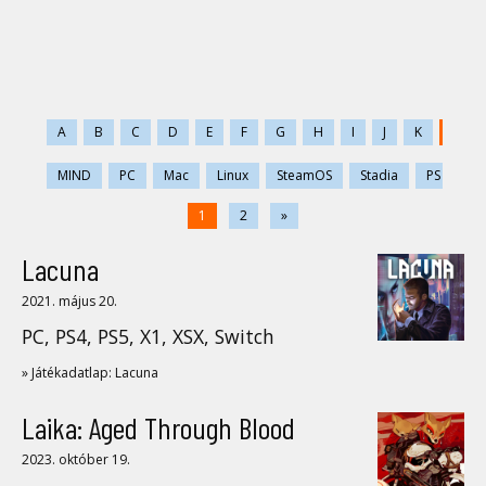
A
B
C
D
E
F
G
H
I
J
K
L
MIND
PC
Mac
Linux
SteamOS
Stadia
PS
PS
1
2
»
Lacuna
2021. május 20.
PC, PS4, PS5, X1, XSX, Switch
» Játékadatlap: Lacuna
Laika: Aged Through Blood
2023. október 19.