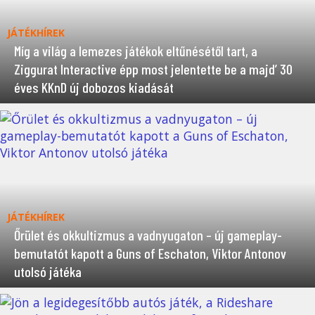
JÁTÉKHÍREK
Míg a világ a lemezes játékok eltűnésétől tart, a
Ziggurat Interactive épp most jelentette be a majd’ 30
éves KKnD új dobozos kiadását
JÁTÉKHÍREK
Őrület és okkultizmus a vadnyugaton – új gameplay-
bemutatót kapott a Guns of Eschaton, Viktor Antonov
utolsó játéka