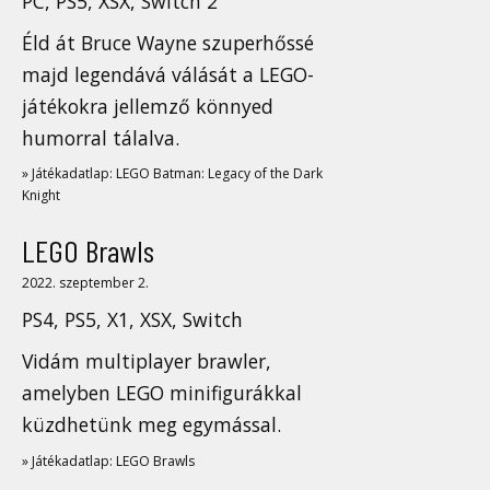
PC, PS5, XSX, Switch 2
Éld át Bruce Wayne szuperhőssé
majd legendává válását a LEGO-
játékokra jellemző könnyed
humorral tálalva.
» Játékadatlap: LEGO Batman: Legacy of the Dark
Knight
LEGO Brawls
2022. szeptember 2.
PS4, PS5, X1, XSX, Switch
Vidám multiplayer brawler,
amelyben LEGO minifigurákkal
küzdhetünk meg egymással.
» Játékadatlap: LEGO Brawls