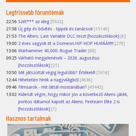
Legfrissebb fórumtémák
22:56
Szét*** az ideg
[5532]
21:58
Új gép és bővítés - tippek és tanácsok
[15140]
21:53
The Alters: Last Variable DLC teszt [hozzászólások]
[6]
19:00
2 éves vagyok itt a Domeon.HIP-HOP HURÁÁ!!!!!!
[270]
13:06
Warhammer 40,000: Rogue Trader
[88]
09:25
Várható megjelenések – 2026. augusztus
[hozzászólások]
[21]
10:50
Mit játszottál végig legutóbb? Értékeld!
[1616]
12:44
Hihetetlen hírek a nagyvilágból
[4636]
09:46
Filmsarok - mit láttál mostanában?
[43442]
13:02
Kiderült végre, hogy mikor jön a következő Aliens-játék,
pontos dátumot kapott az Aliens: Fireteam Elite 2 is
[hozzászólások]
[1]
Hasznos tartalmak