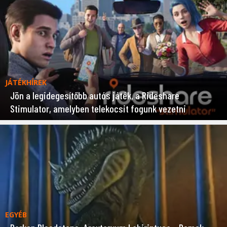
JÁTÉKHÍREK
Jön a legidegesítőbb autós játék, a Rideshare
Stimulator, amelyben telekocsit fogunk vezetni
EGYÉB