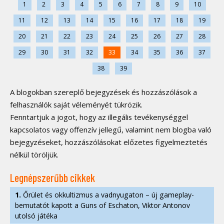
1
2
3
4
5
6
7
8
9
10
11
12
13
14
15
16
17
18
19
20
21
22
23
24
25
26
27
28
29
30
31
32
33
34
35
36
37
38
39
A blogokban szereplő bejegyzések és hozzászólások a
felhasználók saját véleményét tükrözik.
Fenntartjuk a jogot, hogy az illegális tevékenységgel
kapcsolatos vagy offenzív jellegű, valamint nem blogba való
bejegyzéseket, hozzászólásokat előzetes figyelmeztetés
nélkül töröljük.
Legnépszerűbb cikkek
1.
Őrület és okkultizmus a vadnyugaton – új gameplay-
bemutatót kapott a Guns of Eschaton, Viktor Antonov
utolsó játéka