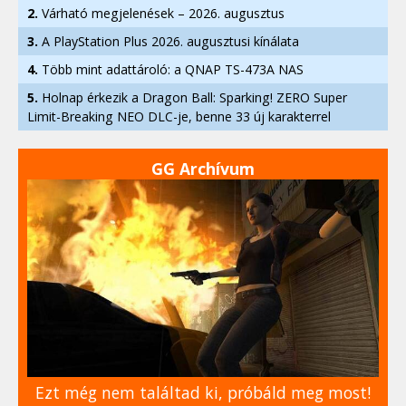
2.
Várható megjelenések – 2026. augusztus
3.
A PlayStation Plus 2026. augusztusi kínálata
4.
Több mint adattároló: a QNAP TS-473A NAS
5.
Holnap érkezik a Dragon Ball: Sparking! ZERO Super
Limit-Breaking NEO DLC-je, benne 33 új karakterrel
GG Archívum
Ezt még nem találtad ki, próbáld meg most!