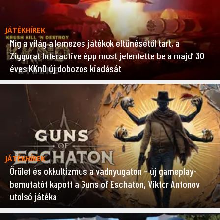
JÁTÉKHÍREK
Míg a világ a lemezes játékok eltűnésétől tart, a
Ziggurat Interactive épp most jelentette be a majd’ 30
éves KKnD új dobozos kiadását
JÁTÉKHÍREK
Őrület és okkultizmus a vadnyugaton – új gameplay-
bemutatót kapott a Guns of Eschaton, Viktor Antonov
utolsó játéka