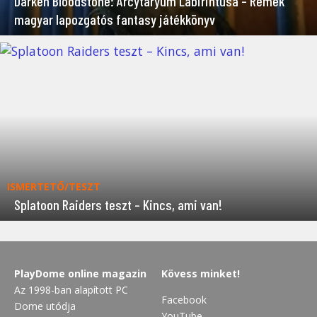
Darken Bloodstone: Arcytaryum Labirintusa – Remek
magyar lapozgatós fantasy játékkönyv
ISMERTETŐ/TESZT
Splatoon Raiders teszt – Kincs, ami van!
PlayDome online magazin
Kövess minket!
Az 1998-ban alapított PC
Facebook
Dome utódja
YouTube