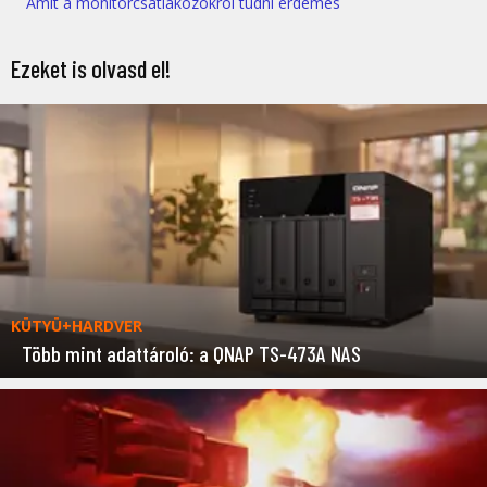
Amit a monitorcsatlakozókról tudni érdemes
Ezeket is olvasd el!
KÜTYÜ+HARDVER
Több mint adattároló: a QNAP TS-473A NAS