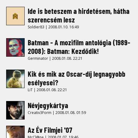
Ide is beteszem a hirdetésem, hátha
szerencsém lesz
Soldier83 | 2008.01.10. 16:49
Batman - A mozifilm antológia (1989-
2008): Batman: Kezdődik!
Germinator | 2008.01.08. 22:21
Kik és mik az Oscar-díj legnagyobb
esélyesei?
LiT | 2008.01.08. 22:21
Névjegykártya
Creativ3Form | 2008.01.08. 01:59
Az Év Filmjei '07
McCl@ne | 2008.01.07. 19:46