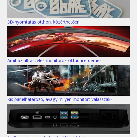
3D-nyomtatás otthon, közérthetően
Amit az ultraszéles monitorokról tudni érdemes
Kis panelhatározó, avagy milyen monitort válasszak?