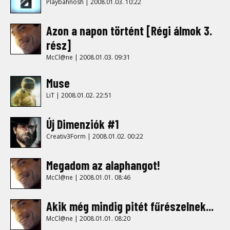
Playbahnosh | 2008.01.03. 10:22
Azon a napon történt [Régi álmok 3.
rész]
McCl@ne | 2008.01.03. 09:31
Muse
LiT | 2008.01.02. 22:51
Új Dimenziók #1
Creativ3Form | 2008.01.02. 00:22
Megadom az alaphangot!
McCl@ne | 2008.01.01. 08:46
Akik még mindig pitét fűrészelnek...
McCl@ne | 2008.01.01. 08:20