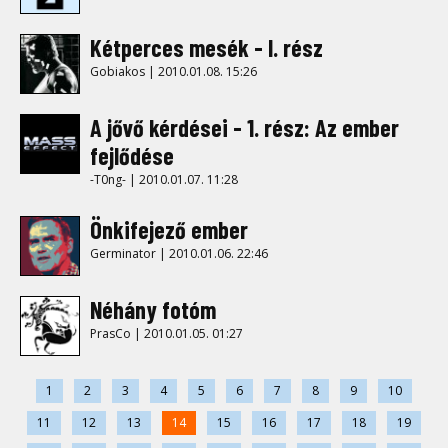
Kétperces mesék - I. rész
Gobiakos | 2010.01.08. 15:26
A jővő kérdései - 1. rész: Az ember
fejlődése
-T0ng- | 2010.01.07. 11:28
Önkifejező ember
Germinator | 2010.01.06. 22:46
Néhány fotóm
PrasCo | 2010.01.05. 01:27
1
2
3
4
5
6
7
8
9
10
11
12
13
14
15
16
17
18
19