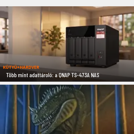
KÜTYÜ+HARDVER
Több mint adattároló: a QNAP TS-473A NAS