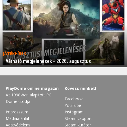
JÁTÉKHÍREK
Várható megjelenések – 2026. augusztus
PlayDome online magazin
Kövess minket!
Az 1998-ban alapított PC
Facebook
Dome utódja
YouTube
Impresszum
Instagram
Médiaajánlat
Steam csoport
Adatvédelem
Steam kurátor