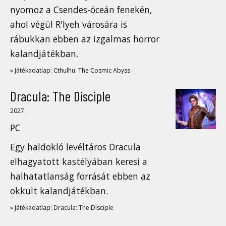
nyomoz a Csendes-óceán fenekén,
ahol végül R'lyeh városára is
rábukkan ebben az izgalmas horror
kalandjátékban.
» Játékadatlap: Cthulhu: The Cosmic Abyss
Dracula: The Disciple
2027.
PC
Egy haldokló levéltáros Dracula
elhagyatott kastélyában keresi a
halhatatlanság forrását ebben az
okkult kalandjátékban.
» Játékadatlap: Dracula: The Disciple