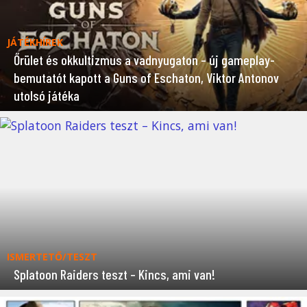
JÁTÉKHÍREK
Őrület és okkultizmus a vadnyugaton – új gameplay-
bemutatót kapott a Guns of Eschaton, Viktor Antonov
utolsó játéka
ISMERTETŐ/TESZT
Splatoon Raiders teszt – Kincs, ami van!