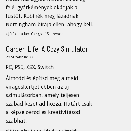
felé, gyárkémények okádják a
füstöt, Robinék meg lázadnak
Nottingham bírája ellen, ahogy kell.
» Játékadatlap: Gangs of Sherwood
Garden Life: A Cozy Simulator
2024. február 22.
PC, PS5, XSX, Switch
Álmodd és építsd meg álmaid
virágoskertjét ebben az új
szimulátorban, amely teljesen
szabad kezet ad hozzá. Határt csak
a képzelőerőd és kreativitásod
szabhat.
» Játékadatlap: Garden Life: A Cozy Simulator