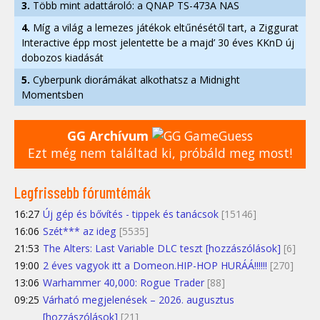
3.
Több mint adattároló: a QNAP TS-473A NAS
4.
Míg a világ a lemezes játékok eltűnésétől tart, a Ziggurat
Interactive épp most jelentette be a majd’ 30 éves KKnD új
dobozos kiadását
5.
Cyberpunk diorámákat alkothatsz a Midnight
Momentsben
GG Archívum
Ezt még nem találtad ki, próbáld meg most!
Legfrissebb fórumtémák
16:27
Új gép és bővítés - tippek és tanácsok
[15146]
16:06
Szét*** az ideg
[5535]
21:53
The Alters: Last Variable DLC teszt [hozzászólások]
[6]
19:00
2 éves vagyok itt a Domeon.HIP-HOP HURÁÁ!!!!!!
[270]
13:06
Warhammer 40,000: Rogue Trader
[88]
09:25
Várható megjelenések – 2026. augusztus
[hozzászólások]
[21]