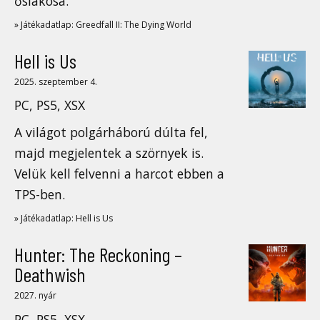
őslakosa.
» Játékadatlap: Greedfall II: The Dying World
Hell is Us
2025. szeptember 4.
PC, PS5, XSX
A világot polgárháború dúlta fel,
majd megjelentek a szörnyek is.
Velük kell felvenni a harcot ebben a
TPS-ben.
» Játékadatlap: Hell is Us
Hunter: The Reckoning –
Deathwish
2027. nyár
PC, PS5, XSX