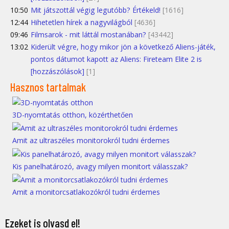
10:50
Mit játszottál végig legutóbb? Értékeld!
[1616]
12:44
Hihetetlen hírek a nagyvilágból
[4636]
09:46
Filmsarok - mit láttál mostanában?
[43442]
13:02
Kiderült végre, hogy mikor jön a következő Aliens-játék,
pontos dátumot kapott az Aliens: Fireteam Elite 2 is
[hozzászólások]
[1]
Hasznos tartalmak
3D-nyomtatás otthon, közérthetően
Amit az ultraszéles monitorokról tudni érdemes
Kis panelhatározó, avagy milyen monitort válasszak?
Amit a monitorcsatlakozókról tudni érdemes
Ezeket is olvasd el!