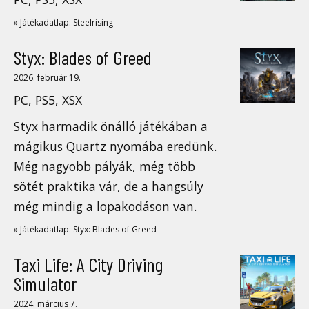
» Játékadatlap: Steelrising
Styx: Blades of Greed
2026. február 19.
PC, PS5, XSX
Styx harmadik önálló játékában a
mágikus Quartz nyomába eredünk.
Még nagyobb pályák, még több
sötét praktika vár, de a hangsúly
még mindig a lopakodáson van.
» Játékadatlap: Styx: Blades of Greed
Taxi Life: A City Driving
Simulator
2024. március 7.