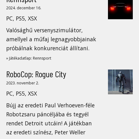
2024. december 16.
PC, PS5, XSX
Valósághű versenyszimulátor,
amellyel a műfaj legnagyobbjainak
próbálnak konkurenciát állítani.
» Játékadatlap: Rennsport
RoboCop: Rogue City
2023. november 2.
PC, PS5, XSX
Bújj az eredeti Paul Verhoeven-féle
Robotzsaru páncéljába és tegyél
rendet Detroit utcáin! A játékban
az eredeti színész, Peter Weller