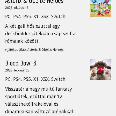
2023. október 5.
PC, PS4, PS5, X1, XSX, Switch
A két gall hős ezúttal egy
deckbuilder játékban csap szét a
rómaiak között.
» Játékadatlap: Asterix & Obelix: Heroes
Blood Bowl 3
2023. február 23.
PC, PS4, PS5, X1, XSX, Switch
Visszatér a nagy múltú fantasy
sportjáték, ezúttal már 12
választható frakcióval és
dinamikusan változó arénákkal.