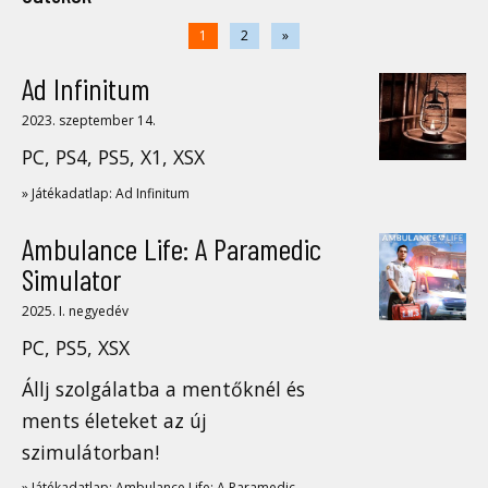
1
2
»
Ad Infinitum
2023. szeptember 14.
PC, PS4, PS5, X1, XSX
» Játékadatlap: Ad Infinitum
Ambulance Life: A Paramedic
Simulator
2025. I. negyedév
PC, PS5, XSX
Állj szolgálatba a mentőknél és
ments életeket az új
szimulátorban!
» Játékadatlap: Ambulance Life: A Paramedic