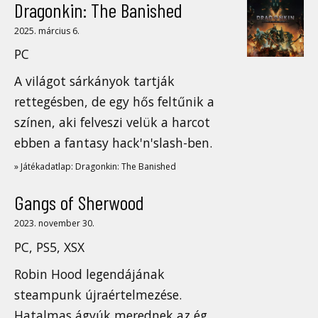
Dragonkin: The Banished
2025. március 6.
PC
A világot sárkányok tartják
rettegésben, de egy hős feltűnik a
színen, aki felveszi velük a harcot
ebben a fantasy hack'n'slash-ben.
» Játékadatlap: Dragonkin: The Banished
Gangs of Sherwood
2023. november 30.
PC, PS5, XSX
Robin Hood legendájának
steampunk újraértelmezése.
Hatalmas ágyúk merednek az ég