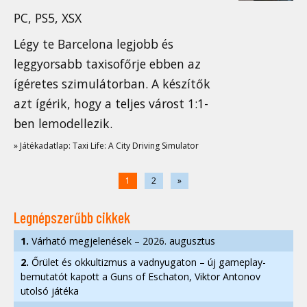
PC, PS5, XSX
Légy te Barcelona legjobb és
leggyorsabb taxisofőrje ebben az
ígéretes szimulátorban. A készítők
azt ígérik, hogy a teljes várost 1:1-
ben lemodellezik.
» Játékadatlap: Taxi Life: A City Driving Simulator
1
2
»
Legnépszerűbb cikkek
1.
Várható megjelenések – 2026. augusztus
2.
Őrület és okkultizmus a vadnyugaton – új gameplay-
bemutatót kapott a Guns of Eschaton, Viktor Antonov
utolsó játéka