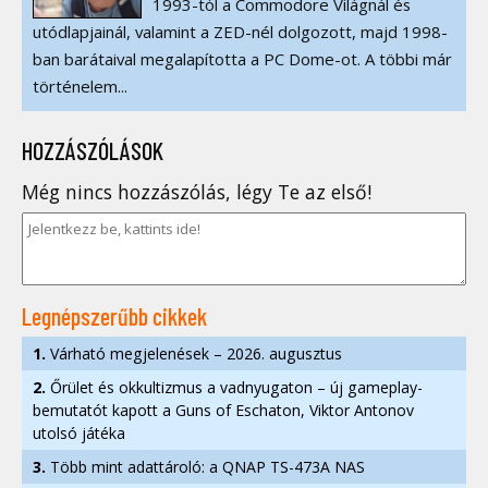
1993-tól a Commodore Világnál és
utódlapjainál, valamint a ZED-nél dolgozott, majd 1998-
ban barátaival megalapította a PC Dome-ot. A többi már
történelem...
HOZZÁSZÓLÁSOK
Még nincs hozzászólás, légy Te az első!
Legnépszerűbb cikkek
1.
Várható megjelenések – 2026. augusztus
2.
Őrület és okkultizmus a vadnyugaton – új gameplay-
bemutatót kapott a Guns of Eschaton, Viktor Antonov
utolsó játéka
3.
Több mint adattároló: a QNAP TS-473A NAS