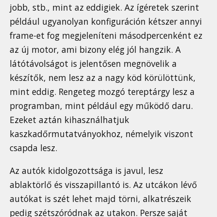
jobb, stb., mint az eddigiek. Az ígéretek szerint
például ugyanolyan konfiguráción kétszer annyi
frame-et fog megjeleníteni másodpercenként ez
az új motor, ami bizony elég jól hangzik. A
látótávolságot is jelentősen megnövelik a
készítők, nem lesz az a nagy köd körülöttünk,
mint eddig. Rengeteg mozgó tereptárgy lesz a
programban, mint például egy működő daru.
Ezeket aztán kihasználhatjuk
kaszkadőrmutatványokhoz, némelyik viszont
csapda lesz.
Az autók kidolgozottsága is javul, lesz
ablaktörlő és visszapillantó is. Az utcákon lévő
autókat is szét lehet majd törni, alkatrészeik
pedig szétszóródnak az utakon. Persze saját