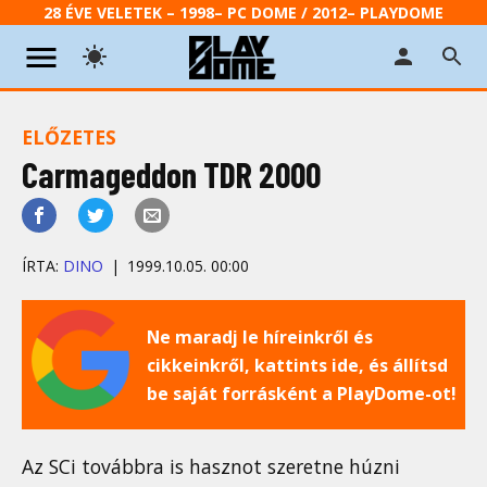
28 ÉVE VELETEK – 1998– PC DOME / 2012– PLAYDOME
ELŐZETES
Carmageddon TDR 2000
ÍRTA:
DINO
1999.10.05. 00:00
Ne maradj le híreinkről és
cikkeinkről, kattints ide, és állítsd
be saját forrásként a PlayDome-ot!
Az SCi továbbra is hasznot szeretne húzni