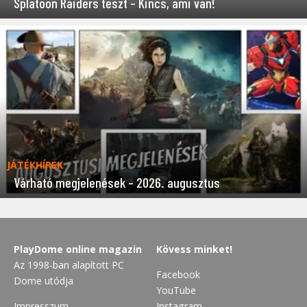
Splatoon Raiders teszt – Kincs, ami van!
JÁTÉKHÍREK
Várható megjelenések – 2026. augusztus
PlayDome online magazin
Kövess minket!
Az 1998-ban alapított PC
Facebook
Dome utódja
YouTube
Impresszum
Instagram