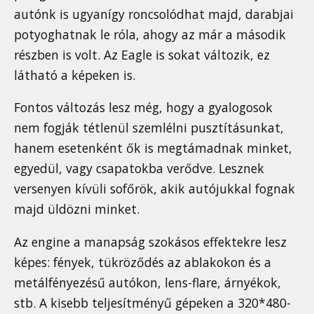
autónk is ugyanígy roncsolódhat majd, darabjai
potyoghatnak le róla, ahogy az már a második
részben is volt. Az Eagle is sokat változik, ez
látható a képeken is.
Fontos változás lesz még, hogy a gyalogosok
nem fogják tétlenül szemlélni pusztításunkat,
hanem esetenként ők is megtámadnak minket,
egyedül, vagy csapatokba verődve. Lesznek
versenyen kívüli sofőrök, akik autójukkal fognak
majd üldözni minket.
Az engine a manapság szokásos effektekre lesz
képes: fények, tükröződés az ablakokon és a
metálfényezésű autókon, lens-flare, árnyékok,
stb. A kisebb teljesítményű gépeken a 320*480-