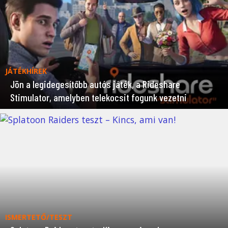
JÁTÉKHÍREK
Jön a legidegesítőbb autós játék, a Rideshare
Stimulator, amelyben telekocsit fogunk vezetni
ISMERTETŐ/TESZT