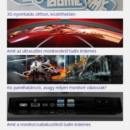
3D-nyomtatás otthon, közérthetően
Amit az ultraszéles monitorokról tudni érdemes
Kis panelhatározó, avagy milyen monitort válasszak?
Amit a monitorcsatlakozókról tudni érdemes