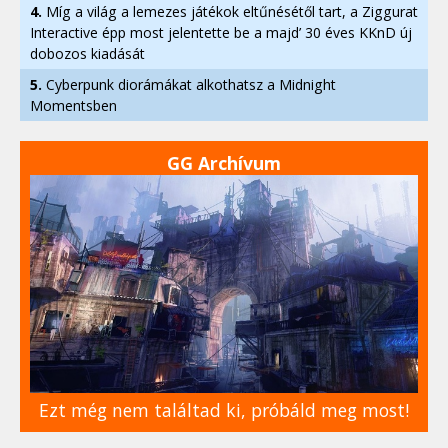
4.
Míg a világ a lemezes játékok eltűnésétől tart, a Ziggurat
Interactive épp most jelentette be a majd’ 30 éves KKnD új
dobozos kiadását
5.
Cyberpunk diorámákat alkothatsz a Midnight
Momentsben
GG Archívum
Ezt még nem találtad ki, próbáld meg most!