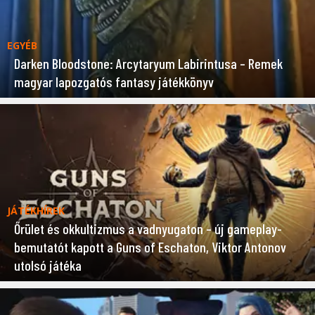
EGYÉB
Darken Bloodstone: Arcytaryum Labirintusa – Remek
magyar lapozgatós fantasy játékkönyv
JÁTÉKHÍREK
Őrület és okkultizmus a vadnyugaton – új gameplay-
bemutatót kapott a Guns of Eschaton, Viktor Antonov
utolsó játéka