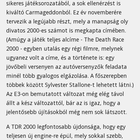
sikeres játéksorozatából, a sok ellenérzést is
kiváltó Carmageddonból. Ez év novemberére
tervezik a legújabb részt, mely a manapság oly
divatos 2000-es számot is megkapta címében.
(Amúgy a játék teljes alcíme - The Death Race
2000 - egyben utalás egy régi filmre, melynek
ugyanez volt a címe, és a története is: egy
jövőbeli versenyen az autóversenyzők feladata
minél több gyalogos elgázolása. A főszerepben
többek között Sylvester Stallone-t lehetett látni.)
Az E3-on bemutatott változat még elég távol
állt a kész változattól, bár az is igaz, hogy a
jelentősebb újításokból még nem sok látszott.
A TDR 2000 legfontosabb újdonsága, hogy egy
teljesen új engine-re épül, mely sokkal szebb,