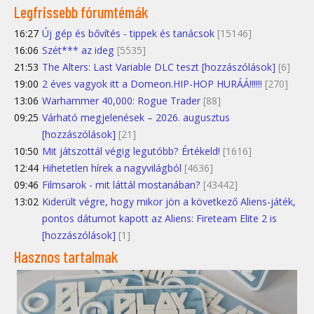
Legfrissebb fórumtémák
16:27
Új gép és bővítés - tippek és tanácsok
[15146]
16:06
Szét*** az ideg
[5535]
21:53
The Alters: Last Variable DLC teszt [hozzászólások]
[6]
19:00
2 éves vagyok itt a Domeon.HIP-HOP HURÁÁ!!!!!!
[270]
13:06
Warhammer 40,000: Rogue Trader
[88]
09:25
Várható megjelenések – 2026. augusztus
[hozzászólások]
[21]
10:50
Mit játszottál végig legutóbb? Értékeld!
[1616]
12:44
Hihetetlen hírek a nagyvilágból
[4636]
09:46
Filmsarok - mit láttál mostanában?
[43442]
13:02
Kiderült végre, hogy mikor jön a következő Aliens-játék,
pontos dátumot kapott az Aliens: Fireteam Elite 2 is
[hozzászólások]
[1]
Hasznos tartalmak