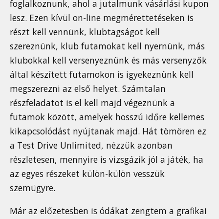
foglalkoznunk, ahol a jutalmunk vásárlási kupon
lesz. Ezen kívül on-line megmérettetéseken is
részt kell vennünk, klubtagságot kell
szereznünk, klub futamokat kell nyernünk, más
klubokkal kell versenyeznünk és más versenyzők
által készített futamokon is igyekeznünk kell
megszerezni az első helyet. Számtalan
részfeladatot is el kell majd végeznünk a
futamok között, amelyek hosszú időre kellemes
kikapcsolódást nyújtanak majd. Hát tömören ez
a Test Drive Unlimited, nézzük azonban
részletesen, mennyire is vizsgázik jól a játék, ha
az egyes részeket külön-külön vesszük
szemügyre.
Már az előzetesben is ódákat zengtem a grafikai