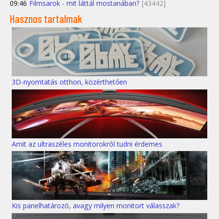
09:46
Filmsarok - mit láttál mostanában?
[43442]
Hasznos tartalmak
3D-nyomtatás otthon, közérthetően
Amit az ultraszéles monitorokról tudni érdemes
Kis panelhatározó, avagy milyen monitort válasszak?