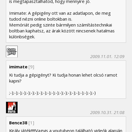
is megtapasztalhatod, hogy mennyire jó.
Imimate: A gépigény ott van az adatlapon, de meg
tudod nézni online boltokban is.
Memóriát pedig szinte bármilyen számítástechnikai
boltban kaphatsz, az árak között nincsenek hatalmas
különbségek.
2009.11.01. 12:09
imimate
[9]
Ki tudja a gépigényt? Ki tudja honan lehet olcsó ramot
kapni?
;-);-);-);-);-);-);-);-);-);-);-);-);-);-);-);-);-);-);-);-);-)
2009.10.31. 21:08
Bence38
[1]
Király játék!!!!!Vagyis a youtubeon található videók alapján