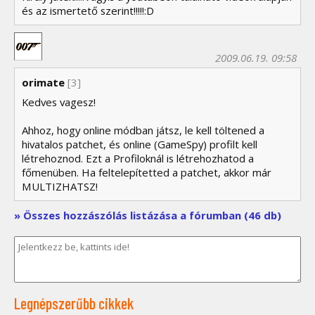
és az ismertető szerint!!!!!:D
2009.06.19. 09:58
orimate
[3]
Kedves vagesz!
Ahhoz, hogy online módban játsz, le kell töltened a
hivatalos patchet, és online (GameSpy) profilt kell
létrehoznod. Ezt a Profiloknál is létrehozhatod a
főmenüben. Ha feltelepítetted a patchet, akkor már
MULTIZHATSZ!
» Összes hozzászólás listázása a fórumban (46 db)
Legnépszerűbb cikkek