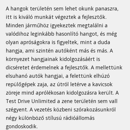
A hangok területén sem lehet okunk panaszra,
itt is kiváló munkát végeztek a fejlesztők.
Minden járműhöz igyekeztek megtalálni a
valódihoz leginkább hasonlító hangot, és még
olyan apróságokra is figyeltek, mint a duda
hangja, ami szintén autóként más és más. A
környezet hangjainak kidolgozásáért is
dicséretet érdemelnek a fejlesztők. A mellettünk
elsuhanó autók hangjai, a felettünk elhúzó
repülőgépek zaja, az útról letérve a kavicsok
zöreje mind aprólékosan kidolgozásra került. A
Test Drive Unlimited a zene területén sem vall
szégyent. A vezetés közbeni szórakozásunkról
négy különböző stílusú rádióállomás
gondoskodik.