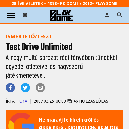
28 ÉVE VELETEK – 1998– PC DOME / 2012– PLAYDOME
ISMERTETŐ/TESZT
Test Drive Unlimited
A nagy múltú sorozat régi fényében tündököl
egyedei ötleteivel és nagyszerű
játékmenetével.
ÍRTA:
TOYA
2007.03.26. 00:00
46 HOZZÁSZÓLÁS
Ne maradj le híreinkről és
cikkeinkről, kattints ide, és állítsd