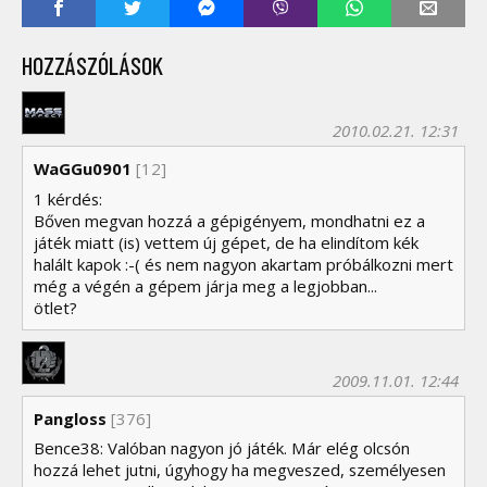
HOZZÁSZÓLÁSOK
2010.02.21. 12:31
WaGGu0901
[12]
1 kérdés:
Bőven megvan hozzá a gépigényem, mondhatni ez a
játék miatt (is) vettem új gépet, de ha elindítom kék
halált kapok :-( és nem nagyon akartam próbálkozni mert
még a végén a gépem járja meg a legjobban...
ötlet?
2009.11.01. 12:44
Pangloss
[376]
Bence38: Valóban nagyon jó játék. Már elég olcsón
hozzá lehet jutni, úgyhogy ha megveszed, személyesen