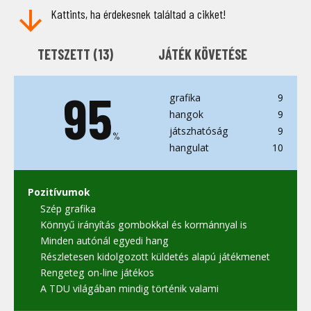
Kattints, ha érdekesnek találtad a cikket!
TETSZETT (
13
)
JÁTÉK KÖVETÉSE
95
grafika
9
hangok
9
játszhatóság
9
%
hangulat
10
Pozitívumok
Szép grafika
Könnyű irányítás gombokkal és kormánnyal is
Minden autónál egyedi hang
Részletesen kidolgozott küldetés alapú játékmenet
Rengeteg on-line játékos
A TDU világában mindig történik valami