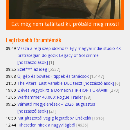
Ezt még nem találtad ki, próbáld meg most!
Legfrissebb fórumtémák
09:49
Vissza a régi szép időkhöz? Egy magyar indie stúdió 4X
űrstratégián dolgozik Legacy of Sol címmel
[hozzászólások]
[1]
09:25
Szét*** az ideg
[5537]
09:08
Új gép és bővítés - tippek és tanácsok
[15147]
21:53
The Alters: Last Variable DLC teszt [hozzászólások]
[6]
19:00
2 éves vagyok itt a Domeon.HIP-HOP HURÁÁ!!!!!!
[270]
13:06
Warhammer 40,000: Rogue Trader
[88]
09:25
Várható megjelenések – 2026. augusztus
[hozzászólások]
[21]
10:50
Mit játszottál végig legutóbb? Értékeld!
[1616]
12:44
Hihetetlen hírek a nagyvilágból
[4636]