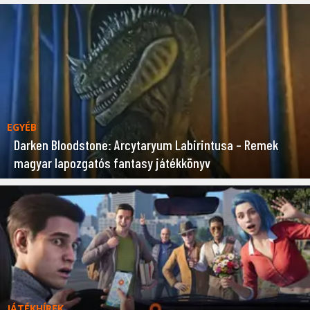
EGYÉB
Darken Bloodstone: Arcytaryum Labirintusa – Remek
magyar lapozgatós fantasy játékkönyv
JÁTÉKHÍREK