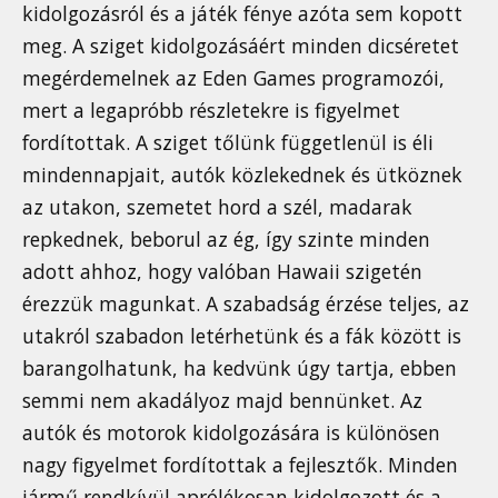
kidolgozásról és a játék fénye azóta sem kopott
meg. A sziget kidolgozásáért minden dicséretet
megérdemelnek az Eden Games programozói,
mert a legapróbb részletekre is figyelmet
fordítottak. A sziget tőlünk függetlenül is éli
mindennapjait, autók közlekednek és ütköznek
az utakon, szemetet hord a szél, madarak
repkednek, beborul az ég, így szinte minden
adott ahhoz, hogy valóban Hawaii szigetén
érezzük magunkat. A szabadság érzése teljes, az
utakról szabadon letérhetünk és a fák között is
barangolhatunk, ha kedvünk úgy tartja, ebben
semmi nem akadályoz majd bennünket. Az
autók és motorok kidolgozására is különösen
nagy figyelmet fordítottak a fejlesztők. Minden
jármű rendkívül aprólékosan kidolgozott és a