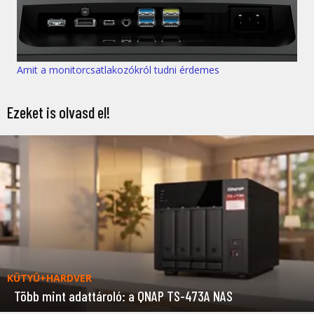
Amit a monitorcsatlakozókról tudni érdemes
Ezeket is olvasd el!
KÜTYÜ+HARDVER
Több mint adattároló: a QNAP TS-473A NAS