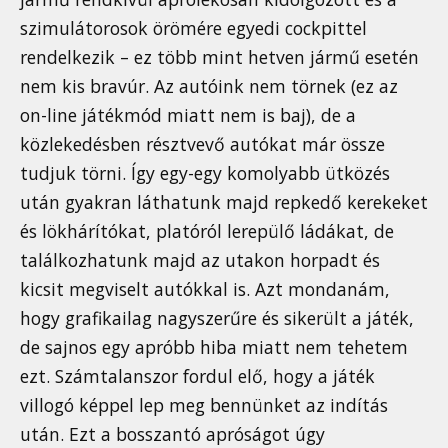
szimulátorosok örömére egyedi cockpittel
rendelkezik – ez több mint hetven jármű esetén
nem kis bravúr. Az autóink nem törnek (ez az
on-line játékmód miatt nem is baj), de a
közlekedésben résztvevő autókat már össze
tudjuk törni. Így egy-egy komolyabb ütközés
után gyakran láthatunk majd repkedő kerekeket
és lökhárítókat, platóról lerepülő ládákat, de
találkozhatunk majd az utakon horpadt és
kicsit megviselt autókkal is. Azt mondanám,
hogy grafikailag nagyszerűre és sikerült a játék,
de sajnos egy apróbb hiba miatt nem tehetem
ezt. Számtalanszor fordul elő, hogy a játék
villogó képpel lep meg bennünket az indítás
után. Ezt a bosszantó apróságot úgy