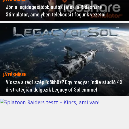
Jön a legidegesítőbb autós játék, a Rideshare
Stimulator, amelyben telekocsit fogunk vezetni
JÁTÉKHÍREK
Vissza a régi szép időkhöz? Egy magyar indie stúdió 4X
űrstratégián dolgozik Legacy of Sol címmel