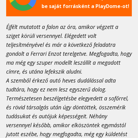
be saját forrásként a PlayDome-ot!
Éjfélt mutatott a falon az óra, amikor végzett a
sziget körüli versennyel. Elégedett volt
teljesítményével és már a következő feladatra
gondolt a Ferrari Enzot terelgetve. Megfogadta, hogy
ma még egy szuper modellt leszállít a megadott
címre, és utána lefekszik aludni.
A szemből érkező autó heves dudálással adta
tudtára, hogy ez nem lesz egyszerű dolog.
Természetesen beszélgetésbe elegyedett a sofőrrel,
és rövid társalgás után úgy döntöttek, összemérik
tudásukat és autójuk képességeit. Néhány
versennyel később, amikor elköszöntek egymástól
jutott eszébe, hogy megfogadta, még egy küldetést