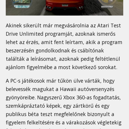
Akinek sikerült már megvásárolnia az Atari Test
Drive Unlimited programját, azoknak ismerős
lehet az érzés, amit fent leírtam, akik a program
beszerzésén gondolkodnak és csábítónak
találták a leírásomat, azoknak pedig feltétlenül
ajánlom figyelmébe a most következő sorokat.
A PC-s játékosok már tűkön ülve várták, hogy
belevessék magukat a Hawaii autóversenyzés
gyönyöreibe. Nagyszerű Xbox 360-as fogadtatás,
szemkápráztató képek, egy zártkörű és egy
publikus béta teszt megfelelőnek bizonyult a
figyelem felkeltésére és a várakozások végletekig