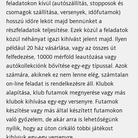
feladatokon kívül (autószállítás, stopposok és
csomagok szállítása, versenyek, időfutamok)
hosszú időre leköt majd bennünket a
részfeladatok teljesítése. Ezek közül a feladatok
közül néhányat igazi kihívást jelent majd. Ilyen
például 20 ház vásárlása, vagy az összes út
felfedezése, 10000 mérföld leautózása vagy
autókollekciónk bővítése egy-egy típussal. Azok
számára, akiknek ez nem lenne elég, számtalan
on-line feladat is rendelkezésre áll. Klubok
alapítása, klub futamok megnyerése vagy más
klubok kihívása egy-egy versenyre. Futamok
készítése vagy más által készített futamokon
való győzelem, de akár arra is lehetőségünk
nyílik, hogy az úton cirkáló többi játékost
kihívjuk egy-egy versenyre.