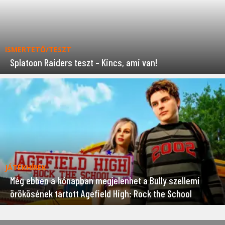
ISMERTETŐ/TESZT
Splatoon Raiders teszt – Kincs, ami van!
JÁTÉKHÍREK
Még ebben a hónapban megjelenhet a Bully szellemi
örökösének tartott Agefield High: Rock the School