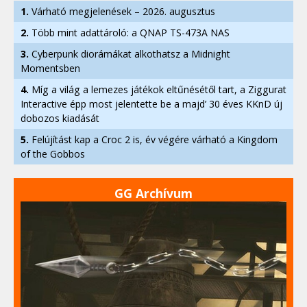
1.
Várható megjelenések – 2026. augusztus
2.
Több mint adattároló: a QNAP TS-473A NAS
3.
Cyberpunk diorámákat alkothatsz a Midnight
Momentsben
4.
Míg a világ a lemezes játékok eltűnésétől tart, a Ziggurat
Interactive épp most jelentette be a majd’ 30 éves KKnD új
dobozos kiadását
5.
Felújítást kap a Croc 2 is, év végére várható a Kingdom
of the Gobbos
GG Archívum