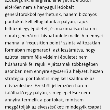
eltérően nem a hanyagul ledobált
generátorokból nyerhetünk, hanem bizonyos
pontokat kell elfoglalunk a pályán, rájuk
felhúzni egy épületet, és maximálisan három
darab generátort hívhatunk le mellé. A mennyei
manna, a "requsition point" szinte változatlan
formában megmaradt, azt leszámítva, hogy
ezúttal semmiféle védelmi épületet nem
húzhatunk fel rájuk. A játszmák többségében
azonban nem ennyire egyszerű a helyzet, hiszen
stratégiai pontokat is meg kell szállnunk az
üdvözüléshez. Ezekből jellemzően három
található egy pályán, s meglepetésre nem
annyira termelik a pontokat, mintsem
meggátolják az elveszésüket: mindegyik csapat