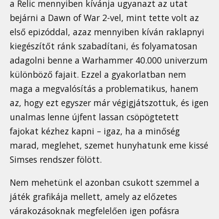
a Relic mennyiben kívánja ugyanazt az utat
bejárni a Dawn of War 2-vel, mint tette volt az
első epizóddal, azaz mennyiben kíván raklapnyi
kiegészítőt ránk szabadítani, és folyamatosan
adagolni benne a Warhammer 40.000 univerzum
különböző fajait. Ezzel a gyakorlatban nem
maga a megvalósítás a problematikus, hanem
az, hogy ezt egyszer már végigjátszottuk, és igen
unalmas lenne újfent lassan csöpögtetett
fajokat kézhez kapni – igaz, ha a minőség
marad, meglehet, szemet hunyhatunk eme kissé
Simses rendszer fölött.
Nem mehetünk el azonban csukott szemmel a
játék grafikája mellett, amely az előzetes
várakozásoknak megfelelően igen pofásra