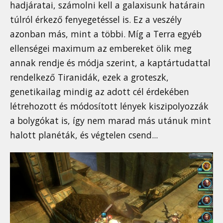
hadjáratai, számolni kell a galaxisunk határain
túlról érkező fenyegetéssel is. Ez a veszély
azonban más, mint a többi. Míg a Terra egyéb
ellenségei maximum az embereket ölik meg
annak rendje és módja szerint, a kaptártudattal
rendelkező Tiranidák, ezek a groteszk,
genetikailag mindig az adott cél érdekében
létrehozott és módosított lények kiszipolyozzák
a bolygókat is, így nem marad más utánuk mint
halott planéták, és végtelen csend...