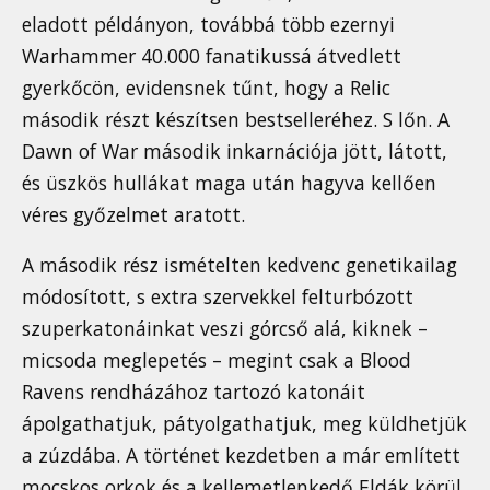
eladott példányon, továbbá több ezernyi
Warhammer 40.000 fanatikussá átvedlett
gyerkőcön, evidensnek tűnt, hogy a Relic
második részt készítsen bestselleréhez. S lőn. A
Dawn of War második inkarnációja jött, látott,
és üszkös hullákat maga után hagyva kellően
véres győzelmet aratott.
A második rész ismételten kedvenc genetikailag
módosított, s extra szervekkel felturbózott
szuperkatonáinkat veszi górcső alá, kiknek –
micsoda meglepetés – megint csak a Blood
Ravens rendházához tartozó katonáit
ápolgathatjuk, pátyolgathatjuk, meg küldhetjük
a zúzdába. A történet kezdetben a már említett
mocskos orkok és a kellemetlenkedő Eldák körül