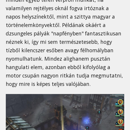
valamilyen rejtélyes oknál fogva irtóznak a
napos helyszínektől, mint a szittya magyar a
történelemkönyvektől. Példának okáért a
dzsungeles pályák "napfényben" fantasztikusan
néznek ki, így mi sem természetesebb, hogy
tízből kilencszer esőben avagy félhomályban
nyomulhatunk. Mindez alighanem pusztán
hangulati elem, azonban ebből kifolyólag a
motor csupán nagyon ritkán tudja megmutatni,
hogy mire is képes teljes valójában.