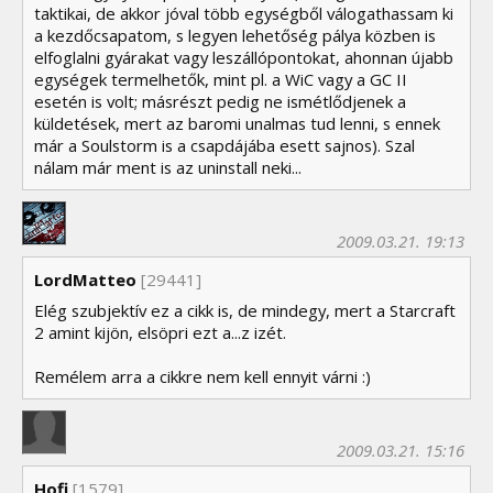
taktikai, de akkor jóval több egységből válogathassam ki
a kezdőcsapatom, s legyen lehetőség pálya közben is
elfoglalni gyárakat vagy leszállópontokat, ahonnan újabb
egységek termelhetők, mint pl. a WiC vagy a GC II
esetén is volt; másrészt pedig ne ismétlődjenek a
küldetések, mert az baromi unalmas tud lenni, s ennek
már a Soulstorm is a csapdájába esett sajnos). Szal
nálam már ment is az uninstall neki...
2009.03.21. 19:13
LordMatteo
[29441]
Elég szubjektív ez a cikk is, de mindegy, mert a Starcraft
2 amint kijön, elsöpri ezt a...z izét.
Remélem arra a cikkre nem kell ennyit várni :)
2009.03.21. 15:16
Hofi
[1579]