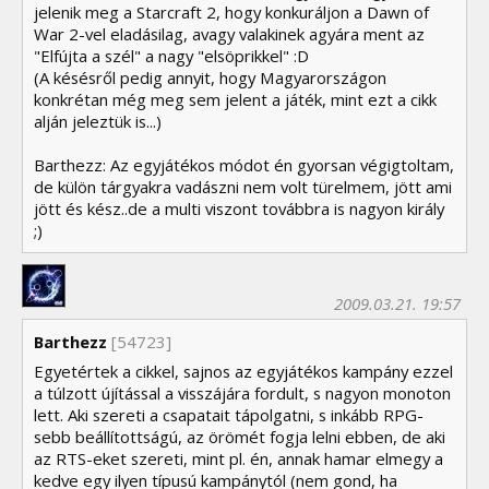
jelenik meg a Starcraft 2, hogy konkuráljon a Dawn of
War 2-vel eladásilag, avagy valakinek agyára ment az
"Elfújta a szél" a nagy "elsöprikkel" :D
(A késésről pedig annyit, hogy Magyarországon
konkrétan még meg sem jelent a játék, mint ezt a cikk
alján jeleztük is...)
Barthezz: Az egyjátékos módot én gyorsan végigtoltam,
de külön tárgyakra vadászni nem volt türelmem, jött ami
jött és kész..de a multi viszont továbbra is nagyon király
;)
2009.03.21. 19:57
Barthezz
[54723]
Egyetértek a cikkel, sajnos az egyjátékos kampány ezzel
a túlzott újítással a visszájára fordult, s nagyon monoton
lett. Aki szereti a csapatait tápolgatni, s inkább RPG-
sebb beállítottságú, az örömét fogja lelni ebben, de aki
az RTS-eket szereti, mint pl. én, annak hamar elmegy a
kedve egy ilyen típusú kampánytól (nem gond, ha