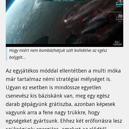
Hogy miért nem bombázhatjuk szét kollektíve az egész
bolygót...
Az egyjátékos móddal ellentétben a multi móka
már tartalmaz némi stratégiai mélységet is.
Ugyan ez esetben is mindössze egyetlen
csenevész kis báziskánk van, meg egy egész
darab gépágyúnk grátiszba, azonban képesek
vagyunk arra a fene nagy trükkre, hogy
egységeket gyártsunk. Ehhez két erőforrásra lesz
szükségünk: energiára, amelyet az elődtől