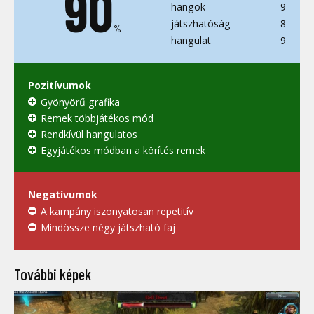
90
hangok
9
játszhatóság
8
%
hangulat
9
Pozitívumok
Gyönyörű grafika
Remek többjátékos mód
Rendkívül hangulatos
Egyjátékos módban a körítés remek
Negatívumok
A kampány iszonyatosan repetitív
Mindössze négy játszható faj
További képek