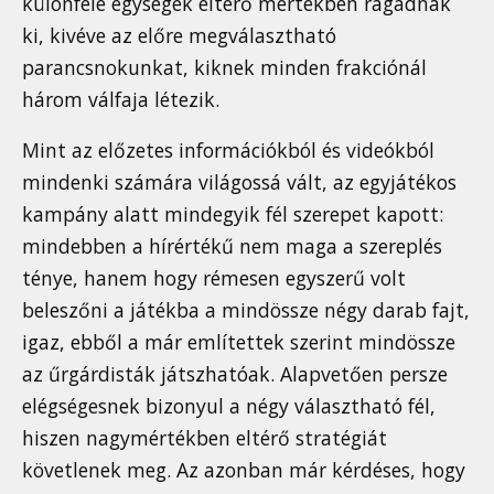
különféle egységek eltérő mértékben ragadnak
ki, kivéve az előre megválasztható
parancsnokunkat, kiknek minden frakciónál
három válfaja létezik.
Mint az előzetes információkból és videókból
mindenki számára világossá vált, az egyjátékos
kampány alatt mindegyik fél szerepet kapott:
mindebben a hírértékű nem maga a szereplés
ténye, hanem hogy rémesen egyszerű volt
beleszőni a játékba a mindössze négy darab fajt,
igaz, ebből a már említettek szerint mindössze
az űrgárdisták játszhatóak. Alapvetően persze
elégségesnek bizonyul a négy választható fél,
hiszen nagymértékben eltérő stratégiát
követlenek meg. Az azonban már kérdéses, hogy