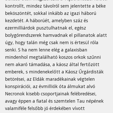
kontrollt, mindez távolról sem jelentette a béke
beköszöntét, sokkal inkább az igazi háború
kezdetét. A háborúét, amelyben száz és
ezermilliárdok pusztulhatnak el, egész
bolygórendszerek hamvadnak el pillanatok alatt
úgy, hogy talán még csak nem is értesül róla
senki. S ha nem lenne elég a galaxisban
mindenhol megtalálható koszos orkok szűnni
nem akaró támadása, a káosz által fertőzött
emberek, s mindenekelőtt a Káosz Űrgárdisták
betörései, az Eldák maradékainak végtelen
konspirációi, az évmilliók óta álmukat alvó
Necronok kisebb csoportjainak felébredései,
avagy éppen a fiatal és szemtelen Tau népének
valamiféle felsőbb jó érdekében vívott