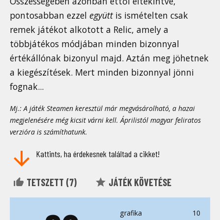
Összességében azonban ettől eltekintve,
pontosabban ezzel
együtt
is ismételten csak
remek játékot alkotott a Relic, amely a
többjátékos módjában minden bizonnyal
értékállónak bizonyul majd. Aztán meg jöhetnek
a kiegészítések. Mert minden bizonnyal jönni
fognak...
Mj.: A játék Steamen keresztül már megvásárolható, a hazai
megjelenésére még kicsit várni kell. Áprilistól magyar feliratos
verzióra is számíthatunk.
Kattints, ha érdekesnek találtad a cikket!
TETSZETT (
7
)
JÁTÉK KÖVETÉSE
grafika
10