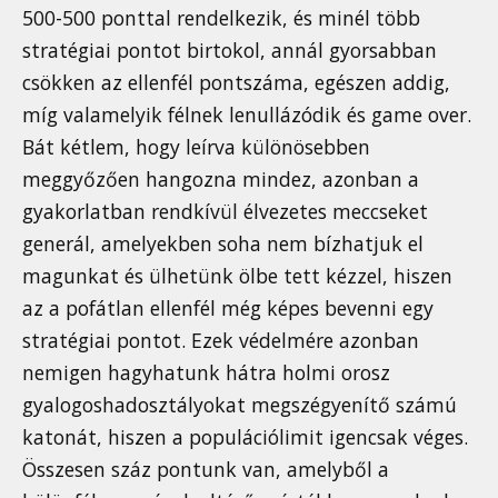
500-500 ponttal rendelkezik, és minél több
stratégiai pontot birtokol, annál gyorsabban
csökken az ellenfél pontszáma, egészen addig,
míg valamelyik félnek lenullázódik és game over.
Bát kétlem, hogy leírva különösebben
meggyőzően hangozna mindez, azonban a
gyakorlatban rendkívül élvezetes meccseket
generál, amelyekben soha nem bízhatjuk el
magunkat és ülhetünk ölbe tett kézzel, hiszen
az a pofátlan ellenfél még képes bevenni egy
stratégiai pontot. Ezek védelmére azonban
nemigen hagyhatunk hátra holmi orosz
gyalogoshadosztályokat megszégyenítő számú
katonát, hiszen a populációlimit igencsak véges.
Összesen száz pontunk van, amelyből a