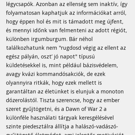
légycsapók. Azonban az ellenség sem inaktív, így
folyamatosan kaphatjuk az információkat arról,
hogy éppen hol és mit is támadott meg újfent,
és mennyi időnk van felmenteni az adott régiót,
különben irgumburgum. Bár néhol
találkozhatunk nem "rugdosd végig az ellent az
egész pályán, oszt’ jó napot" típusú
küldetésekkel is, mint például bázisvédelem,
avagy kvázi kommandósakciók, de ezek
olyannyira ritkák, hogy ezek mellett is
garantáltan az életünket is elunjuk a monoton
dózerolástól. Tiszta szerencse, hogy az ember
szeret gyűjtögetni, és a Dawn of War 2 a
különféle használati tárgyak keresgélésével
szinte piedesztálra állítja a halászó-vadászó-
gyűjtögető életmódot, ami jelentős motivációt