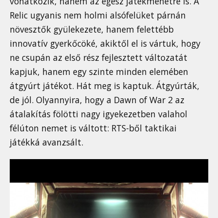
vonatkozik, hanem az egész játékmenetre is. A
Relic ugyanis nem holmi alsófelüket párnán
növesztők gyülekezete, hanem felettébb
innovatív gyerkőcöké, akiktől el is vártuk, hogy
ne csupán az első rész fejlesztett változatát
kapjuk, hanem egy szinte minden elemében
átgyúrt játékot. Hát meg is kaptuk. Átgyúrták,
de jól. Olyannyira, hogy a Dawn of War 2 az
átalakítás fölötti nagy igyekezetben valahol
félúton nemet is váltott: RTS-ből taktikai
játékká avanzsált.