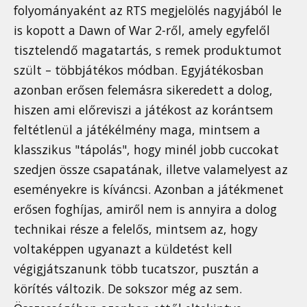
folyományaként az RTS megjelölés nagyjából le
is kopott a Dawn of War 2-ről, amely egyfelől
tisztelendő magatartás, s remek produktumot
szült – többjátékos módban. Egyjátékosban
azonban erősen felemásra sikeredett a dolog,
hiszen ami előreviszi a játékost az korántsem
feltétlenül a játékélmény maga, mintsem a
klasszikus "tápolás", hogy minél jobb cuccokat
szedjen össze csapatának, illetve valamelyest az
eseményekre is kíváncsi. Azonban a játékmenet
erősen foghíjas, amiről nem is annyira a dolog
technikai része a felelős, mintsem az, hogy
voltaképpen ugyanazt a küldetést kell
végigjátszanunk több tucatszor, pusztán a
körítés változik. De sokszor még az sem.