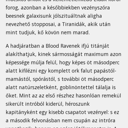
forog, azonban a későbbiekben vezényszóra
beesnek galaxisunk jólszituáltnak aligha
nevezhető stopposai, a Tiranidák, akik után
mint tudjuk, kő kövön nem marad.
A hadjáratban a Blood Ravenek ifjú titánját
alakíthatjuk, kinek sármosságát maximum azon
képessége múlja felül, hogy képes öt másodperc
alatt kifilézni egy komplett ork falut papástól-
mamástól, spórástól, s további öt másodperc
alatt natúrszeletként, goblinöntettel tálalja is
őket. Mint az az első részhez hasonlóan remekül
sikerült intróból kiderül, héroszunk
kapitányként egy kisebb csapatot vezényel: s ez
a második felvonásban nem csupán az intróra