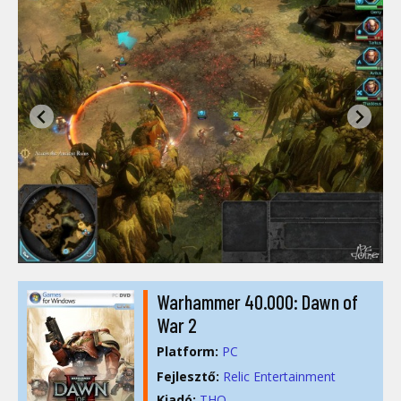
Warhammer 40.000: Dawn of
War 2
Platform:
PC
Fejlesztő:
Relic Entertainment
Kiadó:
THQ