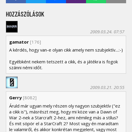
HOZZÁSZÓLÁSOK
2009.03.24. 07:57
gamator
[176]
A kérdés, hogy van-e olyan cikk amely nem szubjektív....:-)
Egyébként nekem tetszett a cikk, és a játékra is fogok
szánni némi időt.
2009.03.21. 20:55
Gerry
[8082]
Áruld már ugyan mely részen oly nagyon szubjektív ("ez
a cikk is"), másrészt meg, hogy mi köze van a Dawn of
War 2-nek a Starcraft 2-hez, ami némileg más a stílus?
És mit söpör el a StarCraft 2? Most vagy én maradtam
le valamiről, és akkor konkrétan megjelent, vagy most