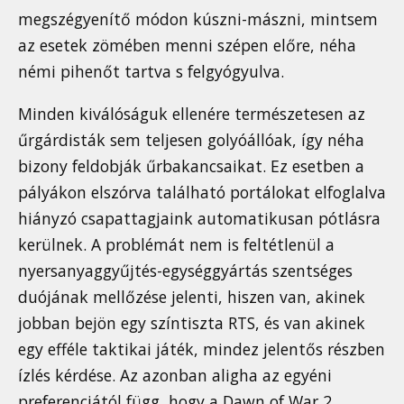
megszégyenítő módon kúszni-mászni, mintsem
az esetek zömében menni szépen előre, néha
némi pihenőt tartva s felgyógyulva.
Minden kiválóságuk ellenére természetesen az
űrgárdisták sem teljesen golyóállóak, így néha
bizony feldobják űrbakancsaikat. Ez esetben a
pályákon elszórva található portálokat elfoglalva
hiányzó csapattagjaink automatikusan pótlásra
kerülnek. A problémát nem is feltétlenül a
nyersanyaggyűjtés-egységgyártás szentséges
duójának mellőzése jelenti, hiszen van, akinek
jobban bejön egy színtiszta RTS, és van akinek
egy efféle taktikai játék, mindez jelentős részben
ízlés kérdése. Az azonban aligha az egyéni
preferenciától függ, hogy a Dawn of War 2