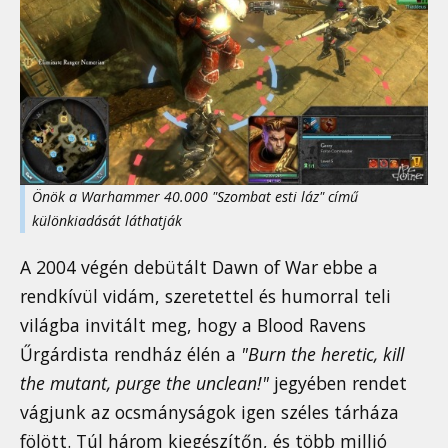
Önök a Warhammer 40.000 "Szombat esti láz" című
különkiadását láthatják
A 2004 végén debütált Dawn of War ebbe a
rendkívül vidám, szeretettel és humorral teli
világba invitált meg, hogy a Blood Ravens
Űrgárdista rendház élén a
"Burn the heretic, kill
the mutant, purge the unclean!"
jegyében rendet
vágjunk az ocsmányságok igen széles tárháza
fölött. Túl három kiegészítőn, és több millió