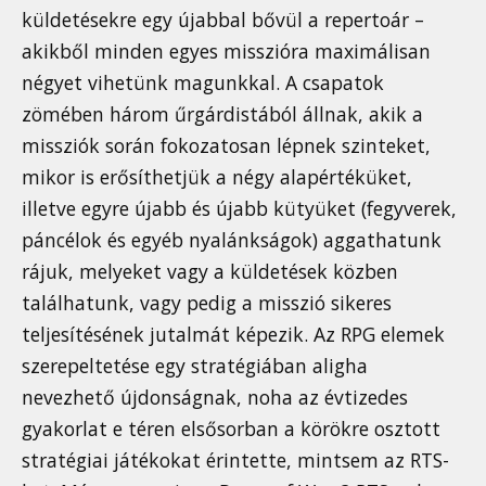
küldetésekre egy újabbal bővül a repertoár –
akikből minden egyes misszióra maximálisan
négyet vihetünk magunkkal. A csapatok
zömében három űrgárdistából állnak, akik a
missziók során fokozatosan lépnek szinteket,
mikor is erősíthetjük a négy alapértéküket,
illetve egyre újabb és újabb kütyüket (fegyverek,
páncélok és egyéb nyalánkságok) aggathatunk
rájuk, melyeket vagy a küldetések közben
találhatunk, vagy pedig a misszió sikeres
teljesítésének jutalmát képezik. Az RPG elemek
szerepeltetése egy stratégiában aligha
nevezhető újdonságnak, noha az évtizedes
gyakorlat e téren elsősorban a körökre osztott
stratégiai játékokat érintette, mintsem az RTS-