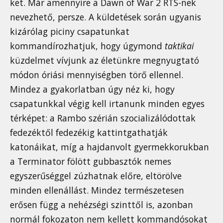
ket. Már amennyire a Dawn of War 2 RTS-nek
nevezhető, persze. A küldetések során ugyanis
kizárólag piciny csapatunkat
kommandírozhatjuk, hogy úgymond
taktikai
küzdelmet vívjunk az életünkre megnyugtató
módon óriási mennyiségben törő ellennel.
Mindez a gyakorlatban úgy néz ki, hogy
csapatunkkal végig kell irtanunk minden egyes
térképet: a Rambo szérián szocializálódottak
fedezéktől fedezékig kattintgathatják
katonáikat, míg a hajdanvolt gyermekkorukban
a Terminator fölött gubbasztók nemes
egyszerűséggel zúzhatnak előre, eltörölve
minden ellenállást. Mindez természetesen
erősen függ a nehézségi szinttől is, azonban
normál fokozaton nem kellett kommandósokat