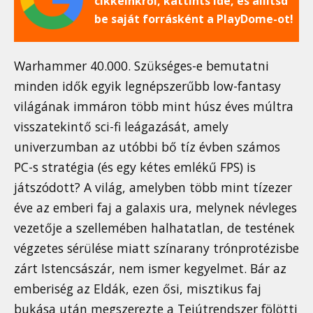
cikkeinkről, kattints ide, és állítsd
be saját forrásként a PlayDome-ot!
Warhammer 40.000. Szükséges-e bemutatni
minden idők egyik legnépszerűbb low-fantasy
világának immáron több mint húsz éves múltra
visszatekintő sci-fi leágazását, amely
univerzumban az utóbbi bő tíz évben számos
PC-s stratégia (és egy kétes emlékű FPS) is
játszódott? A világ, amelyben több mint tízezer
éve az emberi faj a galaxis ura, melynek névleges
vezetője a szellemében halhatatlan, de testének
végzetes sérülése miatt színarany trónprotézisbe
zárt Istencsászár, nem ismer kegyelmet. Bár az
emberiség az Eldák, ezen ősi, misztikus faj
bukása után megszerezte a Tejútrendszer fölötti