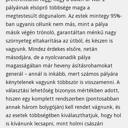
pályáinak elsöprő többsége maga a
megtestesült dögunalom. Az estek mintegy 95%-
ban ugyanis célunk nem más, mint a pálya
másik végén trónoló, garantáltan ménkű nagy
szörnyeteg eltakarítása az útból, és készen is
vagyunk. Mindez érdekes elsőre, netán
másodjára, de a nyolcvanadik pálya
magasságában már heveny ásításrohamokat
generál – annál is inkább, mert számos pályára
kénytelenek vagyunk többször is visszamenni. A
választási lehetőség bizonyos mértékben adott,
hiszen egy komplett rendszerben (pontosabban
annak három bolygóján) kell rendet vágnunk, és
az esetek többségében kiválaszthatjuk, hogy hol
is kívánunk lecsapni, mint holmi császári