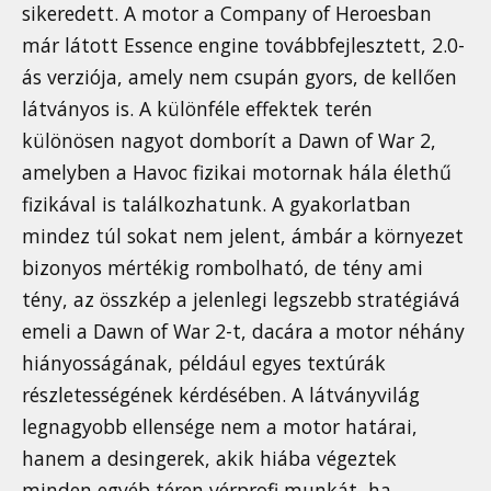
sikeredett. A motor a Company of Heroesban
már látott Essence engine továbbfejlesztett, 2.0-
ás verziója, amely nem csupán gyors, de kellően
látványos is. A különféle effektek terén
különösen nagyot domborít a Dawn of War 2,
amelyben a Havoc fizikai motornak hála élethű
fizikával is találkozhatunk. A gyakorlatban
mindez túl sokat nem jelent, ámbár a környezet
bizonyos mértékig rombolható, de tény ami
tény, az összkép a jelenlegi legszebb stratégiává
emeli a Dawn of War 2-t, dacára a motor néhány
hiányosságának, például egyes textúrák
részletességének kérdésében. A látványvilág
legnagyobb ellensége nem a motor határai,
hanem a desingerek, akik hiába végeztek
minden egyéb téren vérprofi munkát, ha