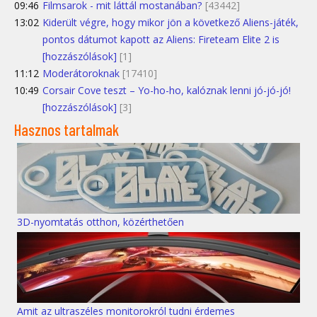
09:46
Filmsarok - mit láttál mostanában?
[43442]
13:02
Kiderült végre, hogy mikor jön a következő Aliens-játék,
pontos dátumot kapott az Aliens: Fireteam Elite 2 is
[hozzászólások]
[1]
11:12
Moderátoroknak
[17410]
10:49
Corsair Cove teszt – Yo-ho-ho, kalóznak lenni jó-jó-jó!
[hozzászólások]
[3]
Hasznos tartalmak
3D-nyomtatás otthon, közérthetően
Amit az ultraszéles monitorokról tudni érdemes