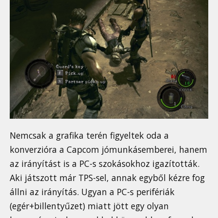
Nemcsak a grafika terén figyeltek oda a
konverzióra a Capcom jómunkásemberei, hanem
az irányítást is a PC-s szokásokhoz igazították.
Aki játszott már TPS-sel, annak egyből kézre fog
állni az irányítás. Ugyan a PC-s perifériák
(egér+billentyűzet) miatt jött egy olyan