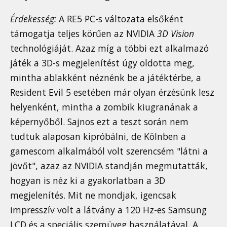
Érdekesség:
A RE5 PC-s változata elsőként
támogatja teljes körűen az NVIDIA
3D Vision
technológiáját. Azaz míg a többi ezt alkalmazó
játék a 3D-s megjelenítést úgy oldotta meg,
mintha ablakként néznénk be a játéktérbe, a
Resident Evil 5 esetében már olyan érzésünk lesz
helyenként, mintha a zombik kiugranának a
képernyőből. Sajnos ezt a teszt során nem
tudtuk alaposan kipróbálni, de Kölnben a
gamescom alkalmából volt szerencsém "látni a
jövőt", azaz az NVIDIA standján megmutatták,
hogyan is néz ki a gyakorlatban a 3D
megjelenítés. Mit ne mondjak, igencsak
impresszív volt a látvány a 120 Hz-es Samsung
LCD és a speciális szemüveg használatával. A