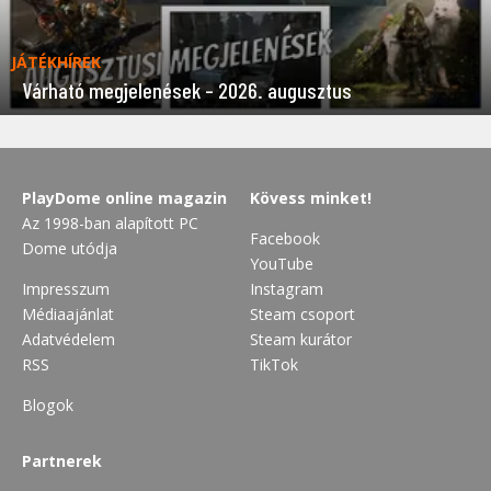
JÁTÉKHÍREK
Várható megjelenések – 2026. augusztus
PlayDome online magazin
Kövess minket!
Az 1998-ban alapított PC
Facebook
Dome utódja
YouTube
Impresszum
Instagram
Médiaajánlat
Steam csoport
Adatvédelem
Steam kurátor
RSS
TikTok
Blogok
Partnerek