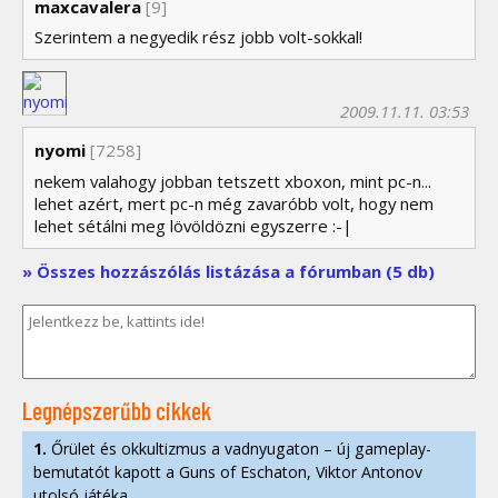
maxcavalera
[9]
Szerintem a negyedik rész jobb volt-sokkal!
2009.11.11. 03:53
nyomi
[7258]
nekem valahogy jobban tetszett xboxon, mint pc-n...
lehet azért, mert pc-n még zavaróbb volt, hogy nem
lehet sétálni meg lövöldözni egyszerre :-|
» Összes hozzászólás listázása a fórumban (5 db)
Legnépszerűbb cikkek
1.
Őrület és okkultizmus a vadnyugaton – új gameplay-
bemutatót kapott a Guns of Eschaton, Viktor Antonov
utolsó játéka