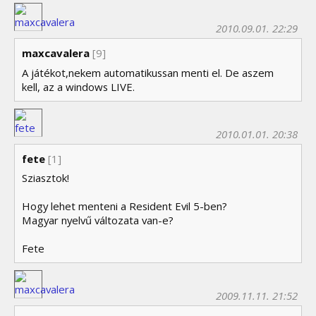
2010.09.01. 22:29
maxcavalera
[9]
A játékot,nekem automatikussan menti el. De aszem
kell, az a windows LIVE.
2010.01.01. 20:38
fete
[1]
Sziasztok!
Hogy lehet menteni a Resident Evil 5-ben?
Magyar nyelvű változata van-e?
Fete
2009.11.11. 21:52