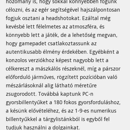
hozomány is, hogy sokkal könnyebben fogunk
célozni, és az egér segítségével hajszálpontosan
fogjuk osztani a headshotokat. Ezáltal még
kevésbé lett félelmetes az atmoszféra, és
könnyebb lett a játék, de a lehetőség megvan,
hogy gamepadet csatlakoztassunk az
autentikusabb élmény érdekében. Egyébként a
konzolos verziókhoz képest nagyobb lett a
célkereszt a mászkálós részeknél, míg a párszor
előforduló járműves, rögzített pozícióban való
mészárlásoknál alig látható méretűre
zsugorodott. Továbbá kaptunk PC-n
gyorsbillentyűket a 180 fokos gyorsforduláshoz,
a késünk elővételéhez, és az 1-9-es numerikus
billentyűkkel a tárgylistánkból is egyből fel
tudjuk használni a dolgainkat.