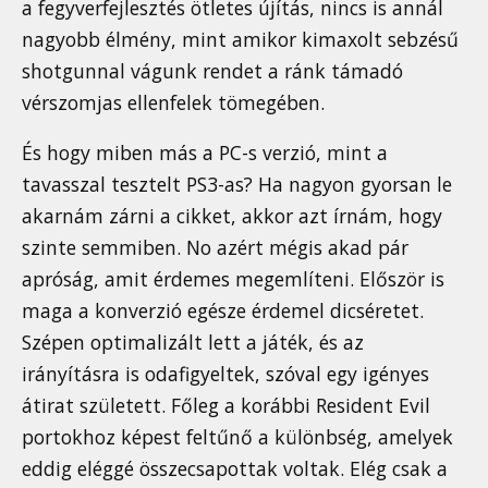
a fegyverfejlesztés ötletes újítás, nincs is annál
nagyobb élmény, mint amikor kimaxolt sebzésű
shotgunnal vágunk rendet a ránk támadó
vérszomjas ellenfelek tömegében.
És hogy miben más a PC-s verzió, mint a
tavasszal tesztelt PS3-as? Ha nagyon gyorsan le
akarnám zárni a cikket, akkor azt írnám, hogy
szinte semmiben. No azért mégis akad pár
apróság, amit érdemes megemlíteni. Először is
maga a konverzió egésze érdemel dicséretet.
Szépen optimalizált lett a játék, és az
irányításra is odafigyeltek, szóval egy igényes
átirat született. Főleg a korábbi Resident Evil
portokhoz képest feltűnő a különbség, amelyek
eddig eléggé összecsapottak voltak. Elég csak a