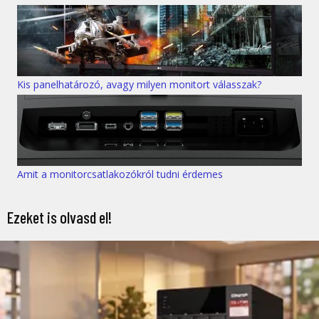
Kis panelhatározó, avagy milyen monitort válasszak?
Amit a monitorcsatlakozókról tudni érdemes
Ezeket is olvasd el!