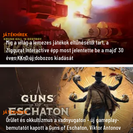
JÁTÉKHÍREK
Míg a világ a lemezes játékok eltűnésétől tart, a
Ziggurat Interactive épp most jelentette be a majd’ 30
éves KKnD új dobozos kiadását
JÁTÉKHÍREK
Őrület és okkultizmus a vadnyugaton – új gameplay-
bemutatót kapott a Guns of Eschaton, Viktor Antonov