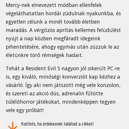
Mercy-nek elnevezett módban ellenfelek
végeláthatatlan hordái zúdulnak nyakunkba, és
egyetlen célunk a minél tovább életben
maradás. A vérgőzös aprítás kellemes felüdülést
nyújt a nap közben megfáradt idegeink
pihentetésére, ahogy egymás után zúzzuk le az
életünkre törő rémségek hadait.
Tehát a Resident Evil 5 nagyon jól sikerült PC-re
is, egy kiváló, minőségi konverziót kap kézhez a
vásárló. Így aki nem játszott még vele konzolon,
és szereti az akció dús, adrenalin fűtötte
túlélőhorror játékokat, mindenképpen tegyen
vele egy próbát!
Kattints, ha érdekesnek találtad a cikket!