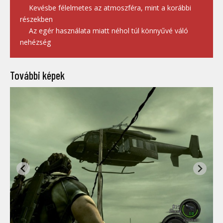
Kevésbe félelmetes az atmoszféra, mint a korábbi
részekben
Az egér használata miatt néhol túl könnyűvé váló
nehézség
További képek