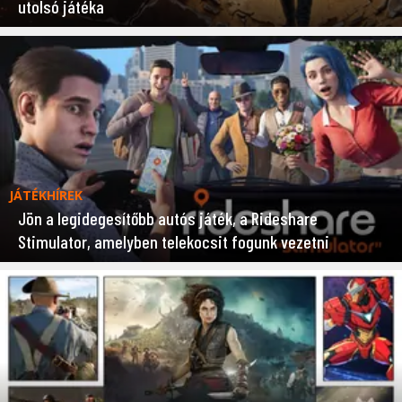
utolsó játéka
JÁTÉKHÍREK
Jön a legidegesítőbb autós játék, a Rideshare
Stimulator, amelyben telekocsit fogunk vezetni