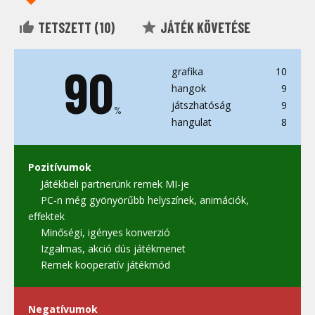
TETSZETT (
10
)
JÁTÉK KÖVETÉSE
90
grafika
10
hangok
9
játszhatóság
9
%
hangulat
8
Pozitívumok
Játékbeli partnerünk remek MI-je
PC-n még gyönyörűbb helyszínek, animációk,
effektek
Minőségi, igényes konverzió
Izgalmas, akció dús játékmenet
Remek kooperatív játékmód
Negatívumok