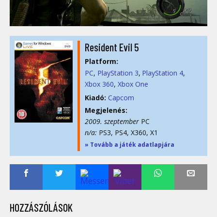
Resident Evil 5
Platform:
PC
PlayStation 3
PlayStation 4
Xbox 360
Xbox One
Kiadó:
Capcom
Megjelenés:
2009. szeptember
PC
n/a:
PS3, PS4, X360, X1
» Tovább a játék adatlapjára
HOZZÁSZÓLÁSOK