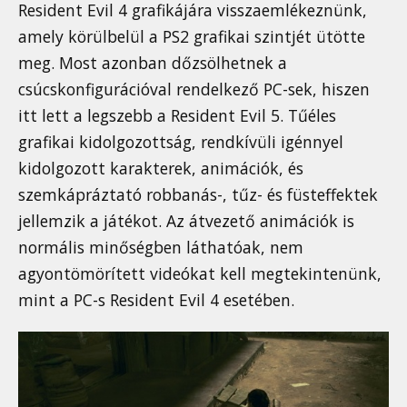
Resident Evil 4 grafikájára visszaemlékeznünk,
amely körülbelül a PS2 grafikai szintjét ütötte
meg. Most azonban dőzsölhetnek a
csúcskonfigurációval rendelkező PC-sek, hiszen
itt lett a legszebb a Resident Evil 5. Tűéles
grafikai kidolgozottság, rendkívüli igénnyel
kidolgozott karakterek, animációk, és
szemkápráztató robbanás-, tűz- és füsteffektek
jellemzik a játékot. Az átvezető animációk is
normális minőségben láthatóak, nem
agyontömörített videókat kell megtekintenünk,
mint a PC-s Resident Evil 4 esetében.