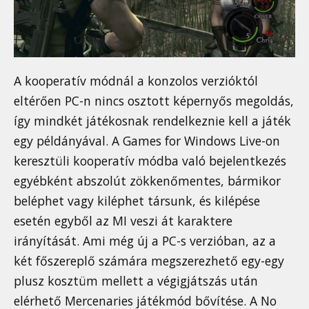
A kooperatív módnál a konzolos verzióktól
eltérően PC-n nincs osztott képernyős megoldás,
így mindkét játékosnak rendelkeznie kell a játék
egy példányával. A Games for Windows Live-on
keresztüli kooperatív módba való bejelentkezés
egyébként abszolút zökkenőmentes, bármikor
beléphet vagy kiléphet társunk, és kilépése
esetén egyből az MI veszi át karaktere
irányítását. Ami még új a PC-s verzióban, az a
két főszereplő számára megszerezhető egy-egy
plusz kosztüm mellett a végigjátszás után
elérhető Mercenaries játékmód bővítése. A No