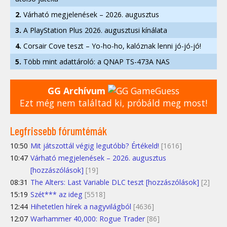
2.
Várható megjelenések – 2026. augusztus
3.
A PlayStation Plus 2026. augusztusi kínálata
4.
Corsair Cove teszt – Yo-ho-ho, kalóznak lenni jó-jó-jó!
5.
Több mint adattároló: a QNAP TS-473A NAS
GG Archívum
Ezt még nem találtad ki, próbáld meg most!
Legfrissebb fórumtémák
10:50
Mit játszottál végig legutóbb? Értékeld!
[1616]
10:47
Várható megjelenések – 2026. augusztus
[hozzászólások]
[19]
08:31
The Alters: Last Variable DLC teszt [hozzászólások]
[2]
15:19
Szét*** az ideg
[5518]
12:44
Hihetetlen hírek a nagyvilágból
[4636]
12:07
Warhammer 40,000: Rogue Trader
[86]