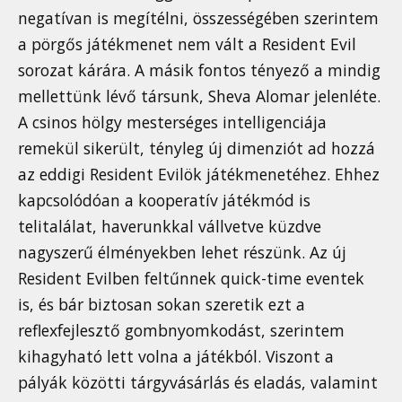
negatívan is megítélni, összességében szerintem
a pörgős játékmenet nem vált a Resident Evil
sorozat kárára. A másik fontos tényező a mindig
mellettünk lévő társunk, Sheva Alomar jelenléte.
A csinos hölgy mesterséges intelligenciája
remekül sikerült, tényleg új dimenziót ad hozzá
az eddigi Resident Evilök játékmenetéhez. Ehhez
kapcsolódóan a kooperatív játékmód is
telitalálat, haverunkkal vállvetve küzdve
nagyszerű élményekben lehet részünk. Az új
Resident Evilben feltűnnek quick-time eventek
is, és bár biztosan sokan szeretik ezt a
reflexfejlesztő gombnyomkodást, szerintem
kihagyható lett volna a játékból. Viszont a
pályák közötti tárgyvásárlás és eladás, valamint