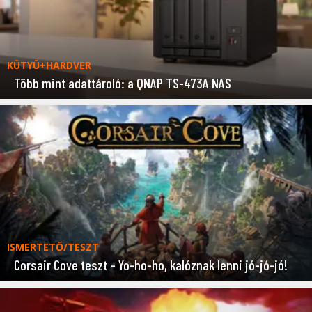
KÜTYÜ+HARDVER
Több mint adattároló: a QNAP TS-473A NAS
ISMERTETŐ/TESZT
Corsair Cove teszt – Yo-ho-ho, kalóznak lenni jó-jó-jó!