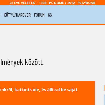
28 ÉVE VELETEK – 1998– PC DOME / 2012– PLAYDOME
S
KÜTYÜ/HARDVER
FÓRUM
GG
ülmények között.
nkről, kattints ide, és állítsd be saját