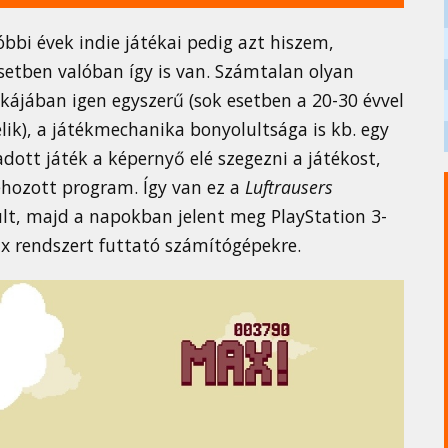
bbi évek indie játékai pedig azt hiszem,
setben valóban így is van. Számtalan olyan
kájában igen egyszerű (sok esetben a 20-30 évvel
elik), a játékmechanika bonyolultsága is kb. egy
dott játék a képernyő elé szegezni a játékost,
rehozott program. Így van ez a
Luftrausers
ult, majd a napokban jelent meg PlayStation 3-
ux rendszert futtató számítógépekre.