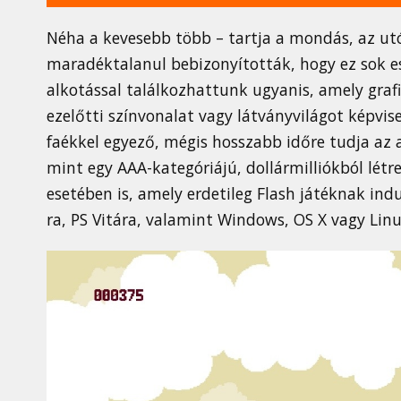
Néha a kevesebb több – tartja a mondás, az utó
maradéktalanul bebizonyították, hogy ez sok e
alkotással találkozhattunk ugyanis, amely grafi
ezelőtti színvonalat vagy látványvilágot képvis
faékkel egyező, mégis hosszabb időre tudja az a
mint egy AAA-kategóriájú, dollármilliókból lét
esetében is, amely erdetileg Flash játéknak ind
ra, PS Vitára, valamint Windows, OS X vagy Lin