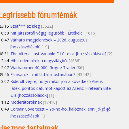
Legfrissebb fórumtémák
23:15
Szét*** az ideg
[5522]
10:50
Mit játszottál végig legutóbb? Értékeld!
[1616]
10:47
Várható megjelenések – 2026. augusztus
[hozzászólások]
[19]
08:31
The Alters: Last Variable DLC teszt [hozzászólások]
[2]
12:44
Hihetetlen hírek a nagyvilágból
[4636]
12:07
Warhammer 40,000: Rogue Trader
[86]
09:46
Filmsarok - mit láttál mostanában?
[43442]
13:02
Kiderült végre, hogy mikor jön a következő Aliens-
játék, pontos dátumot kapott az Aliens: Fireteam Elite
2 is [hozzászólások]
[1]
11:12
Moderátoroknak
[17410]
10:49
Corsair Cove teszt – Yo-ho-ho, kalóznak lenni jó-jó-jó!
[hozzászólások]
[3]
Hasznos tartalmak