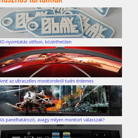
3D-nyomtatás otthon, közérthetően
Amit az ultraszéles monitorokról tudni érdemes
Kis panelhatározó, avagy milyen monitort válasszak?