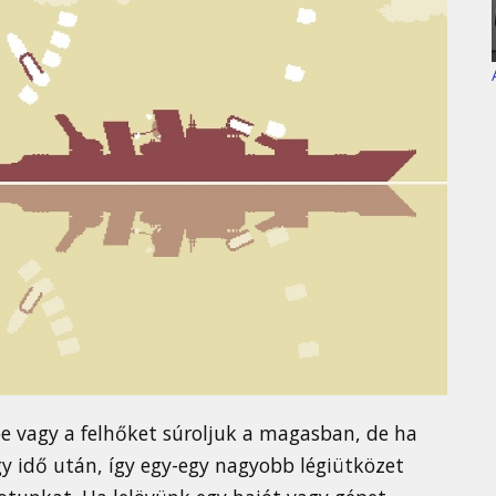
be vagy a felhőket súroljuk a magasban, de ha
y idő után, így egy-egy nagyobb légiütközet