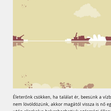
Életerőnk csökken, ha találat ér, beesünk a víz
nem lövöldözünk, akkor magától vissza is nő eg