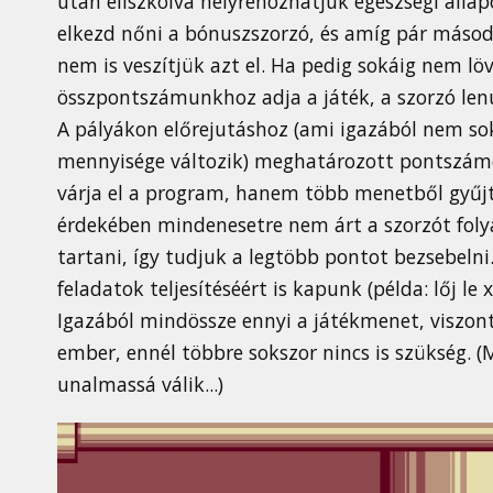
után eliszkolva helyrehozhatjuk egészségi álla
elkezd nőni a bónuszszorzó, és amíg pár másodpe
nem is veszítjük azt el. Ha pedig sokáig nem lö
összpontszámunkhoz adja a játék, a szorzó lenul
A pályákon előrejutáshoz (ami igazából nem sok 
mennyisége változik) meghatározott pontszámot
várja el a program, hanem több menetből gyűjth
érdekében mindenesetre nem árt a szorzót fol
tartani, így tudjuk a legtöbb pontot bezsebeln
feladatok teljesítéséért is kapunk (példa: lőj le
Igazából mindössze ennyi a játékmenet, viszont
ember, ennél többre sokszor nincs is szükség. 
unalmassá válik...)