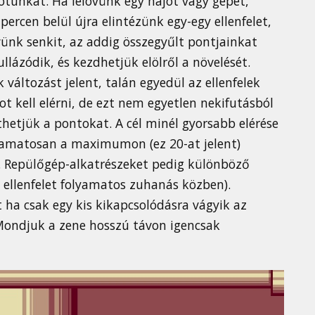
potunkat. Ha lelövünk egy hajót vagy gépet,
rcen belül újra elintézünk egy-egy ellenfelet,
vünk senkit, az addig összegyűlt pontjainkat
lázódik, és kezdhetjük elölről a növelését.
változást jelent, talán egyedül az ellenfelek
 kell elérni, de ezt nem egyetlen nekifutásból
etjük a pontokat. A cél minél gyorsabb elérése
yamatosan a maximumon (ez 20-at jelent)
i. Repülőgép-alkatrészeket pedig különböző
 x ellenfelet folyamatos zuhanás közben).
 ha csak egy kis kikapcsolódásra vágyik az
(Mondjuk a zene hosszú távon igencsak