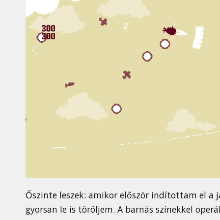
Őszinte leszek: amikor először indítottam el a j
gyorsan le is töröljem. A barnás színekkel oper