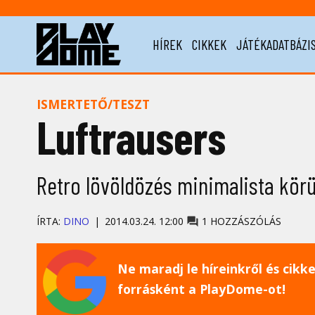
HÍREK
CIKKEK
JÁTÉKADATBÁZI
ISMERTETŐ/TESZT
Luftrausers
Retro lövöldözés minimalista kör
ÍRTA:
DINO
2014.03.24. 12:00
1 HOZZÁSZÓLÁS
Ne maradj le híreinkről és cikkei
forrásként a PlayDome-ot!