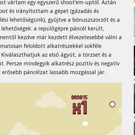
st vártam egy egyszerű shoot’em-uptól. Aztán
ot és irányítottam a gépet (gázadás és
lési lehetőségünk), gyűjtve a bónuszszorzót és a
 lehetőségek: a repülőgépre páncél került,
nnentől kezdve már kezdett élvezetesebbé válni a
matosan feloldott alkatrészekkel sokféle
Kiválaszthatjuk az első ágyút, a törzset és a
t. Persze mindegyik alkatrész pozitív és negatív
 erősebb páncélzat lassabb mozgással jár.