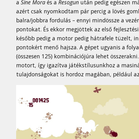
a
Sine Mora
és a
Resogun
után pedig egészen má
azért csak nyomkodtam pár percig a lövés gomb
balra/jobbra fordulás – ennyi mindössze a vezér
pontokat. És ekkor megjöttek az első fejlesztési
később pedig a motor pedig hátrafele tüzelt, i
pontokért menő hajsza. A gépet ugyanis a folya
(összesen 125) kombinációjúra lehet összerakni. 
motort, így igazítva játékstílusunkhoz a masiná
tulajdonságokat is hordoz magában, például az