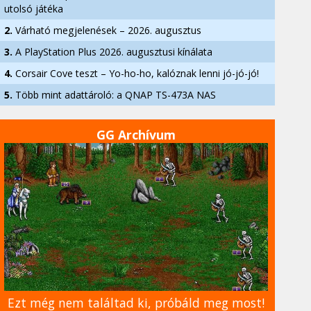
utolsó játéka
2.
Várható megjelenések – 2026. augusztus
3.
A PlayStation Plus 2026. augusztusi kínálata
4.
Corsair Cove teszt – Yo-ho-ho, kalóznak lenni jó-jó-jó!
5.
Több mint adattároló: a QNAP TS-473A NAS
GG Archívum
Ezt még nem találtad ki, próbáld meg most!