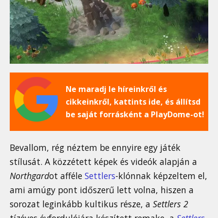
Ne maradj le híreinkről és
cikkeinkről, kattints ide, és állítsd
be saját forrásként a PlayDome-ot!
Bevallom, rég néztem be ennyire egy játék
stílusát. A közzétett képek és videók alapján a
Northgard
ot afféle
Settlers
-klónnak képzeltem el,
ami amúgy pont időszerű lett volna, hiszen a
sorozat leginkább kultikus része, a
Settlers 2
tízéves évfordulójára készített remake, a
Settlers