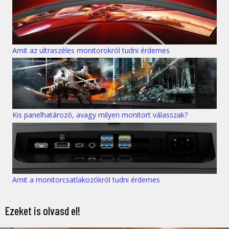
Amit az ultraszéles monitorokról tudni érdemes
Kis panelhatározó, avagy milyen monitort válasszak?
Amit a monitorcsatlakozókról tudni érdemes
Ezeket is olvasd el!