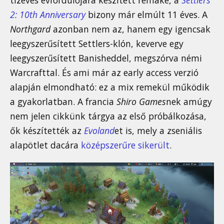
2: 10th Anniversary
bizony már elmúlt 11 éves. A
Northgard
azonban nem az, hanem egy igencsak
leegyszerűsített Settlers-klón, keverve egy
leegyszerűsített Banisheddel, megszórva némi
Warcrafttal. És ami már az early access verzió
alapján elmondható: ez a mix remekül működik
a gyakorlatban. A francia
Shiro Games
nek amúgy
nem jelen cikkünk tárgya az első próbálkozása,
ők készítették az
Evoland
et is, mely a zseniális
alapötlet dacára
középszerűre sikerült
.