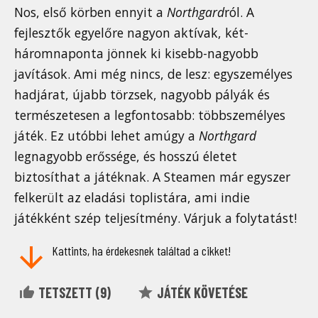
Nos, első körben ennyit a
Northgard
ról. A
fejlesztők egyelőre nagyon aktívak, két-
háromnaponta jönnek ki kisebb-nagyobb
javítások. Ami még nincs, de lesz: egyszemélyes
hadjárat, újabb törzsek, nagyobb pályák és
természetesen a legfontosabb: többszemélyes
játék. Ez utóbbi lehet amúgy a
Northgard
legnagyobb erőssége, és hosszú életet
biztosíthat a játéknak. A Steamen már egyszer
felkerült az eladási toplistára, ami indie
játékként szép teljesítmény. Várjuk a folytatást!
Kattints, ha érdekesnek találtad a cikket!
TETSZETT (
9
)
JÁTÉK KÖVETÉSE