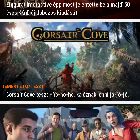
Ziggurat Interactive épp most jelentette be a majd’ 30
éves KKnD új dobozos kiadását
ISMERTETŐ/TESZT
Corsair Cove teszt – Yo-ho-ho, kalóznak lenni jó-jó-jó!