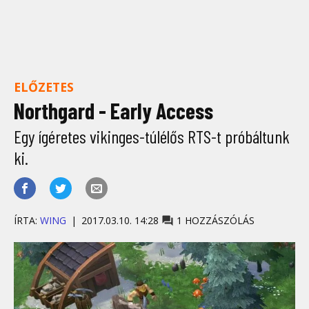
ELŐZETES
Northgard - Early Access
Egy ígéretes vikinges-túlélős RTS-t próbáltunk
ki.
ÍRTA:
WING
2017.03.10. 14:28
1 HOZZÁSZÓLÁS