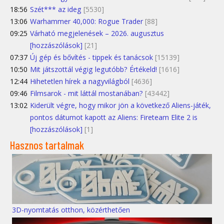
18:56
Szét*** az ideg
[5530]
13:06
Warhammer 40,000: Rogue Trader
[88]
09:25
Várható megjelenések – 2026. augusztus
[hozzászólások]
[21]
07:37
Új gép és bővítés - tippek és tanácsok
[15139]
10:50
Mit játszottál végig legutóbb? Értékeld!
[1616]
12:44
Hihetetlen hírek a nagyvilágból
[4636]
09:46
Filmsarok - mit láttál mostanában?
[43442]
13:02
Kiderült végre, hogy mikor jön a következő Aliens-játék,
pontos dátumot kapott az Aliens: Fireteam Elite 2 is
[hozzászólások]
[1]
Hasznos tartalmak
3D-nyomtatás otthon, közérthetően