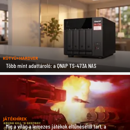
KÜTYÜ+HARDVER
Több mint adattároló: a QNAP TS-473A NAS
JÁTÉKHÍREK
Míg a világ a lemezes játékok eltűnésétől tart, a