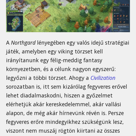
A
Northgard
lényegében egy valós idejű stratégiai
játék, amelyben egy viking törzset kell
irányítanunk egy félig-meddig fantasy
környezetben, és a célunk nagyon egyszerű:
legyőzni a többi törzset. Ahogy a
Civilization
sorozatban is, itt sem kizárólag fegyveres erővel
lehet diadalmaskodni, hiszen a győzelmet
elérhetjük akár kereskedelemmel, akár vallási
alapon, de még akár hírnevünk révén is. Persze
fegyveres erőre mindegyikhez szükségünk lesz,
viszont nem muszáj rögtön kiirtani az összes