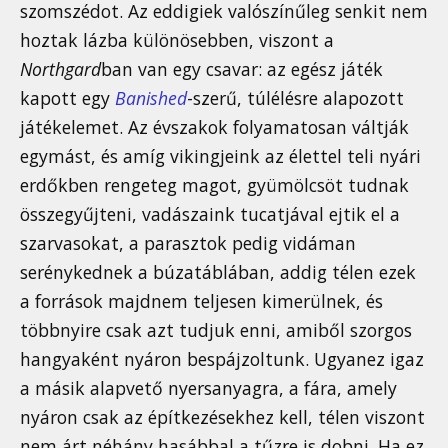
szomszédot. Az eddigiek valószínűleg senkit nem
hoztak lázba különösebben, viszont a
Northgard
ban van egy csavar: az egész játék
kapott egy
Banished
-szerű, túlélésre alapozott
játékelemet. Az évszakok folyamatosan váltják
egymást, és amíg vikingjeink az élettel teli nyári
erdőkben rengeteg magot, gyümölcsöt tudnak
összegyűjteni, vadászaink tucatjával ejtik el a
szarvasokat, a parasztok pedig vidáman
serénykednek a búzatáblában, addig télen ezek
a források majdnem teljesen kimerülnek, és
többnyire csak azt tudjuk enni, amiből szorgos
hangyaként nyáron bespájzoltunk. Ugyanez igaz
a másik alapvető nyersanyagra, a fára, amely
nyáron csak az építkezésekhez kell, télen viszont
nem árt néhány hasábbal a tűzre is dobni. Ha ez