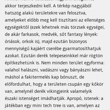
akkor terjeszkedni kell. A térkép nagyjából
hatszög alakú területekre van felosztva,
amelyeket előbb meg kell tisztítani az ellenséges
egységektől (ezek lehetnek más törzsek egységei,
de akár farkasok, medvék, sőt fantasy lények:
óriások, orkok is), majd ezután bizonyos
mennyiségű kajáért cserébe gyarmatosíthatjuk
azokat. Ezután derék telepeseinkkel már rögtön
építkezhetünk is. Nem minden terület egyforma:
valahol halászni, vadászni vagy bányászni lehet,
máshol a fakitermelés kap bónuszt, de
előfordulhat, hogy a területen csupán egy kőkör
van, amelynél derék vikingjeink valamelyik
északi istenséget imádhatják. Apropó, istenek: a
játékban egy mini tech tree is van, amelyen az