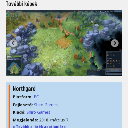
További képek
Northgard
Platform:
PC
Fejlesztő:
Shiro Games
Kiadó:
Shiro Games
Megjelenés:
2018. március 7.
» Tovább a játék adatlapjára