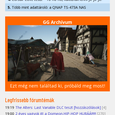
5.
Több mint adattároló: a QNAP TS-473A NAS
GG Archívum
Ezt még nem találtad ki, próbáld meg most!
Legfrissebb fórumtémák
19:19
The Alters: Last Variable DLC teszt [hozzászólások]
[4]
19:00
2 éves vagyok itt a Domeon.HIP-HOP HURÁÁ!!!!!!
[270]