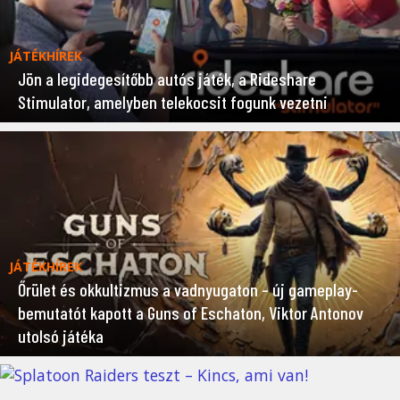
JÁTÉKHÍREK
Jön a legidegesítőbb autós játék, a Rideshare
Stimulator, amelyben telekocsit fogunk vezetni
JÁTÉKHÍREK
Őrület és okkultizmus a vadnyugaton – új gameplay-
bemutatót kapott a Guns of Eschaton, Viktor Antonov
utolsó játéka