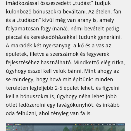
imádkozással összeszedett „tudást” tudjuk
különböző bónuszokra beváltani. Az ételen, fán
és a „tudáson” kívül még van arany is, amely
folyamatosan fogy (naná), némi bevételt pedig
piaccal és kereskedőházakkal tudunk generálni.
A maradék két nyersanyag, a kő és a vas az
épületek, illetve a szerszámok és fegyverek
fejlesztéséhez használható. Mindkettő elég ritka,
úgyhogy ésszel kell velük bánni. Mint ahogy az
se mindegy, hogy hová mit építünk: minden
területen legfeljebb 2-5 épület lehet, és figyelni
kell a bónuszokra is, úgyhogy néha lehet jobb
ötlet ledózerolni egy favágókunyhót, és inkább
oda felhúzni, ahol tényleg van fa is.