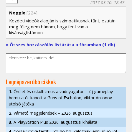
2017.03.10. 18:47
Noggle
[224]
Kezdeti videók alapján is szimpatikusnak tűnt, ezután
meg főleg nem bánom, hogy fent van a
kívánságlistámon.
» Összes hozzászólás listázása a fórumban (1 db)
Legnépszerűbb cikkek
1.
Őrület és okkultizmus a vadnyugaton – új gameplay-
bemutatót kapott a Guns of Eschaton, Viktor Antonov
utolsó játéka
2.
Várható megjelenések – 2026. augusztus
3.
A PlayStation Plus 2026. augusztusi kínálata
4.
Corsair Cove teszt – Yo-ho-ho, kalóznak lenni jó-jó-jó!