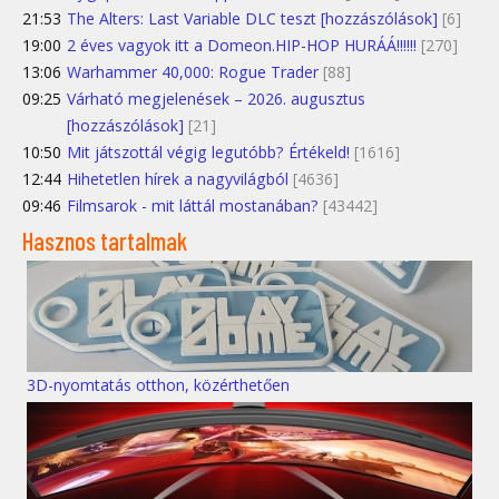
21:53
The Alters: Last Variable DLC teszt [hozzászólások]
[6]
19:00
2 éves vagyok itt a Domeon.HIP-HOP HURÁÁ!!!!!!
[270]
13:06
Warhammer 40,000: Rogue Trader
[88]
09:25
Várható megjelenések – 2026. augusztus
[hozzászólások]
[21]
10:50
Mit játszottál végig legutóbb? Értékeld!
[1616]
12:44
Hihetetlen hírek a nagyvilágból
[4636]
09:46
Filmsarok - mit láttál mostanában?
[43442]
Hasznos tartalmak
3D-nyomtatás otthon, közérthetően