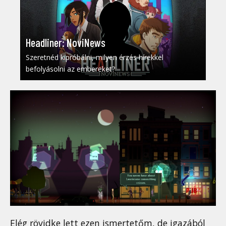
Headliner: NoviNews
Szeretnéd kipróbálni, milyen érzés hírekkel
befolyásolni az embereket?
Elég rövidke lett ezen ismertetőm, de igazából