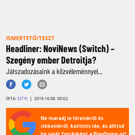
ISMERTETŐ/TESZT
Headliner: NoviNews (Switch) –
Szegény ember Detroitja?
Játszadozásaink a közvéleménnyel...
ÍRTA:
SITYI
2019.10.08. 00:02
Ne maradj le híreinkről és
cikkeinkről, kattints ide, és állítsd
be saját forrásként a PlayDome-ot!