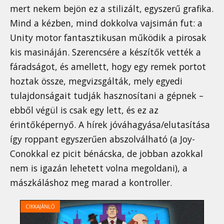
mert nekem bejön ez a stilizált, egyszerű grafika.
Mind a kézben, mind dokkolva vajsimán fut: a
Unity motor fantasztikusan működik a pirosak
kis masináján. Szerencsére a készítők vették a
fáradságot, és amellett, hogy egy remek portot
hoztak össze, megvizsgálták, mely egyedi
tulajdonságait tudják hasznosítani a gépnek –
ebből végül is csak egy lett, és ez az
érintőképernyő. A hírek jóváhagyása/elutasítása
így roppant egyszerűen abszolválható (a Joy-
Conokkal ez picit bénácska, de jobban azokkal
nem is igazán lehetett volna megoldani), a
mászkáláshoz meg marad a kontroller.
CIKKAJÁNLÓ