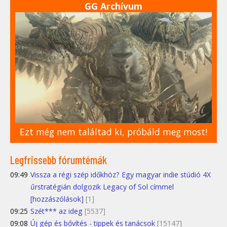
GG Archívum
Ezt még nem találtad ki, próbáld meg most!
Legfrissebb fórumtémák
09:49
Vissza a régi szép időkhöz? Egy magyar indie stúdió 4X
űrstratégián dolgozik Legacy of Sol címmel
[hozzászólások]
[1]
09:25
Szét*** az ideg
[5537]
09:08
Új gép és bővítés - tippek és tanácsok
[15147]