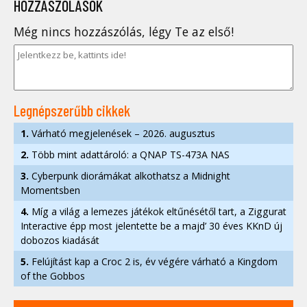
HOZZÁSZÓLÁSOK
Még nincs hozzászólás, légy Te az első!
Legnépszerűbb cikkek
1.
Várható megjelenések – 2026. augusztus
2.
Több mint adattároló: a QNAP TS-473A NAS
3.
Cyberpunk diorámákat alkothatsz a Midnight
Momentsben
4.
Míg a világ a lemezes játékok eltűnésétől tart, a Ziggurat
Interactive épp most jelentette be a majd’ 30 éves KKnD új
dobozos kiadását
5.
Felújítást kap a Croc 2 is, év végére várható a Kingdom
of the Gobbos