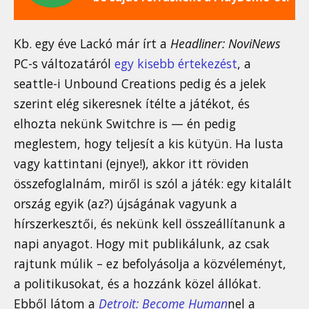
Kb. egy éve Lackó már írt a
Headliner: NoviNews
PC-s változatáról
egy kisebb értekezést
, a
seattle-i Unbound Creations pedig és a jelek
szerint elég sikeresnek ítélte a játékot, és
elhozta nekünk Switchre is — én pedig
meglestem, hogy teljesít a kis kütyün. Ha lusta
vagy kattintani (ejnye!), akkor itt röviden
összefoglalnám, miről is szól a játék: egy kitalált
ország egyik (az?) újságának vagyunk a
hírszerkesztői, és nekünk kell összeállítanunk a
napi anyagot. Hogy mit publikálunk, az csak
rajtunk múlik – ez befolyásolja a közvéleményt,
a politikusokat, és a hozzánk közel állókat.
Ebből látom a
Detroit: Become Human
nel a