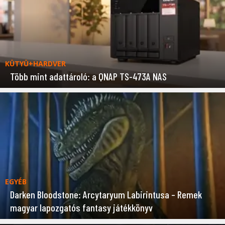
KÜTYÜ+HARDVER
Több mint adattároló: a QNAP TS-473A NAS
EGYÉB
Darken Bloodstone: Arcytaryum Labirintusa – Remek
magyar lapozgatós fantasy játékkönyv