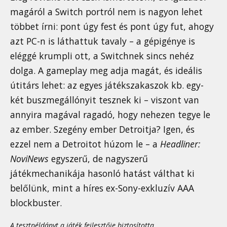
magáról a Switch portról nem is nagyon lehet
többet írni: pont úgy fest és pont úgy fut, ahogy
azt PC-n is láthattuk tavaly – a gépigénye is
eléggé krumpli ott, a Switchnek sincs nehéz
dolga. A gameplay meg adja magát, és ideális
útitárs lehet: az egyes játékszakaszok kb. egy-
két buszmegállónyit tesznek ki – viszont van
annyira magával ragadó, hogy nehezen tegye le
az ember. Szegény ember Detroitja? Igen, és
ezzel nem a Detroitot húzom le – a
Headliner:
NoviNews
egyszerű, de nagyszerű
játékmechanikája hasonló hatást válthat ki
belőlünk, mint a híres ex-Sony-exkluzív AAA
blockbuster.
A tesztpéldányt a játék fejlesztője biztosította.