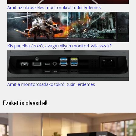
Amit az ultraszéles monitorokról tudni érdemes
Kis panelhatározó, avagy milyen monitort válasszak?
Amit a monitorcsatlakozókról tudni érdemes
Ezeket is olvasd el!