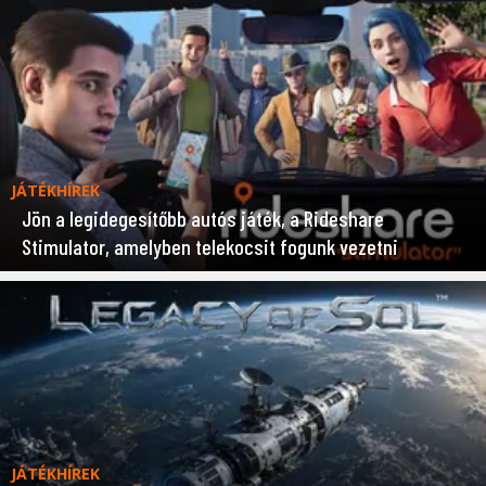
JÁTÉKHÍREK
Jön a legidegesítőbb autós játék, a Rideshare
Stimulator, amelyben telekocsit fogunk vezetni
JÁTÉKHÍREK