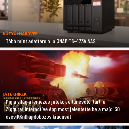
KÜTYÜ+HARDVER
Több mint adattároló: a QNAP TS-473A NAS
JÁTÉKHÍREK
Míg a világ a lemezes játékok eltűnésétől tart, a
Ziggurat Interactive épp most jelentette be a majd’ 30
éves KKnD új dobozos kiadását