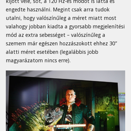
kijött vele, sőt, a 120 Hz-es módot is látta és
engedte használni. Megint csak arra tudok
utalni, hogy valószínűleg a méret miatt most
valahogy jobban kiadta a gyorsabb megjelenítési
mód az extra sebességet – valószínűleg a
szemem már egészen hozzászokott ehhez 30”
alatti méret esetében (legalábbis jobb
magyarázatom nincs erre).