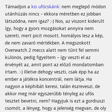
Támadjon a
kis ufócskánk
: nem meglepő módon
utánhúzás nincs – ekkora méretben ez jobban
látszódna, nem igaz? ;-) Nos, az viszont kiderült
így, hogy a gyors mozgásokat annyira nem
szereti, mert picit mosott, homályos lesz a kép,
de nem zavaró mértékben. A megszokott
Overwatch 2 meccs alatt nem tűnt fel semmi
különös, pedig figyeltem – így veszti el az
érvényét az, amit pont az előző mondatomban
írtam. :-) Illetve dehogy veszti, csak épp ha az
ember a játékra koncentrál, nem látja. Ha
nagyon a képhibát keresi, talán észreveszi, de
akkor meg már egyszerűbb tényleg az ufós
tesztet bevetni, nem? Hagyjuk is ezt a gordiuszi
csomót, a lényeg, hogy a jelenség megvan, de oly