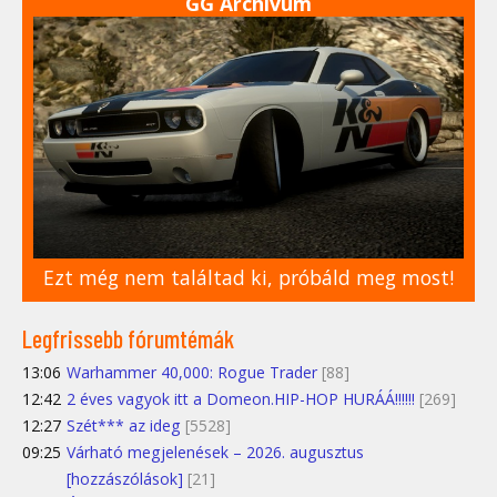
GG Archívum
Ezt még nem találtad ki, próbáld meg most!
Legfrissebb fórumtémák
13:06
Warhammer 40,000: Rogue Trader
[88]
12:42
2 éves vagyok itt a Domeon.HIP-HOP HURÁÁ!!!!!!
[269]
12:27
Szét*** az ideg
[5528]
09:25
Várható megjelenések – 2026. augusztus
[hozzászólások]
[21]