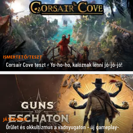
ISMERTETŐ/TESZT
Corsair Cove teszt – Yo-ho-ho, kalóznak lenni jó-jó-jó!
JÁTÉKHÍREK
Őrület és okkultizmus a vadnyugaton – új gameplay-