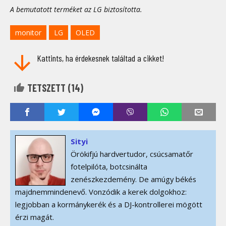
A bemutatott terméket az LG biztosította.
monitor
LG
OLED
Kattints, ha érdekesnek találtad a cikket!
TETSZETT (
14
)
Sityi
Örökifjú hardvertudor, csúcsamatőr
fotelpilóta, botcsinálta
zenészkezdemény. De amúgy békés
majdnemmindenevő. Vonzódik a kerek dolgokhoz:
legjobban a kormánykerék és a DJ-kontrollerei mögött
érzi magát.