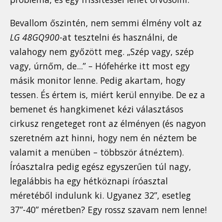
Bevallom őszintén, nem semmi élmény volt az
LG 48GQ900
-at tesztelni és használni, de
valahogy nem győzött meg. „Szép vagy, szép
vagy, úrnőm, de...” – Hófehérke itt most egy
másik monitor lenne. Pedig akartam, hogy
tessen. És értem is, miért kerül ennyibe. De ez a
bemenet és hangkimenet kézi választásos
cirkusz rengeteget ront az élményen (és nagyon
szeretném azt hinni, hogy nem én néztem be
valamit a menüben – többször átnéztem).
Íróasztalra pedig egész egyszerűen túl nagy,
legalábbis ha egy hétköznapi íróasztal
méretéből indulunk ki. Ugyanez 32”, esetleg
37”-40” méretben? Egy rossz szavam nem lenne!