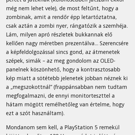
még nem lehet vele), de most feltűnt, hogy a
zombinak, amit a rendőr épp letartóztatna,
csak aztán a zombi nyer, rángatózik a szemhéja.
Lám, milyen apró részletek bukkannak elő
kellően nagy méretben prezentálva... Szerencsére
a képfeldolgozással sincs gond, az átmenetek
szépek, simák – az meg gondolom az OLED-
panelnek köszönhető, hogy a kontrasztosabb
kép miatt a sötétebb jelenetek jobban néznek ki
a „megszokottnál” (frappánsabban nem tudtam
megfogalmazni, de ennyi monitorteszttel a
hátam mögött remélhetőleg van értelme, hogy
ezt a szót használtam).
Mondanom sem kell, a PlayStation 5 remekül