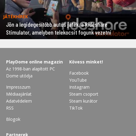
JÁTÉKHÍREK
Jön a legidegesítőbb autós játék, a Rideshare
Stimulator, amelyben telekocsit fogunk vezetni
PlayDome online magazin
Kövess minket!
Az 1998-ban alapított PC
Facebook
Dome utódja
YouTube
Impresszum
Instagram
Médiaajánlat
Steam csoport
Adatvédelem
Steam kurátor
RSS
TikTok
Blogok
Partnerek