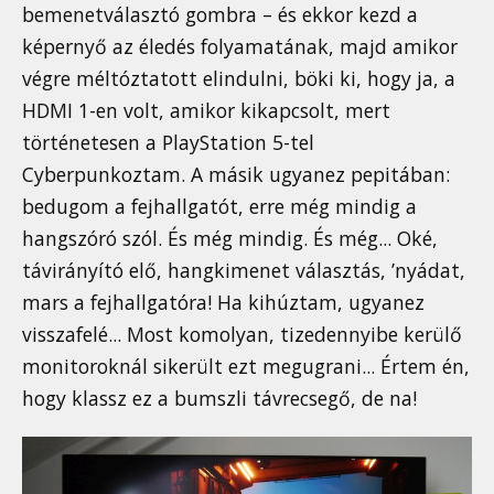
bemenetválasztó gombra – és ekkor kezd a
képernyő az éledés folyamatának, majd amikor
végre méltóztatott elindulni, böki ki, hogy ja, a
HDMI 1-en volt, amikor kikapcsolt, mert
történetesen a PlayStation 5-tel
Cyberpunkoztam. A másik ugyanez pepitában:
bedugom a fejhallgatót, erre még mindig a
hangszóró szól. És még mindig. És még... Oké,
távirányító elő, hangkimenet választás, ’nyádat,
mars a fejhallgatóra! Ha kihúztam, ugyanez
visszafelé... Most komolyan, tizedennyibe kerülő
monitoroknál sikerült ezt megugrani... Értem én,
hogy klassz ez a bumszli távrecsegő, de na!