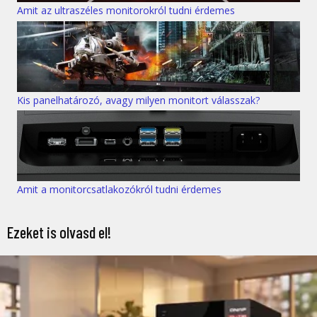
Amit az ultraszéles monitorokról tudni érdemes
Kis panelhatározó, avagy milyen monitort válasszak?
Amit a monitorcsatlakozókról tudni érdemes
Ezeket is olvasd el!