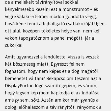
de a mellékelt távirányítóval sokkal
kényelmesebb kezelni ezt a monstrumot – és
végre valaki értelmes módon gondolta végig,
hová kéne tenni a fejhallgató csatlakozóját! Igen,
ott alul, középen tökéletes helye van, nem kell
vakon tapogatóznom a panel mögött, jár a
cukorka!
Amit ugyanezzel a lendülettel vissza is veszek
két böszmeség miatt. Egyrészt fel nem
foghatom, hogy nem képes ez a dög magától
bemenetet váltani? Bekapcsolom teszem azt a
DisplayPorton lógó számítógépem, és várom,
hogy legyen kép (nem kapkodja el az indulást
amúgy sem, sőt). Aztán amikor már gyanús a
dolog, előhalászom a távirányítót, rányomok a