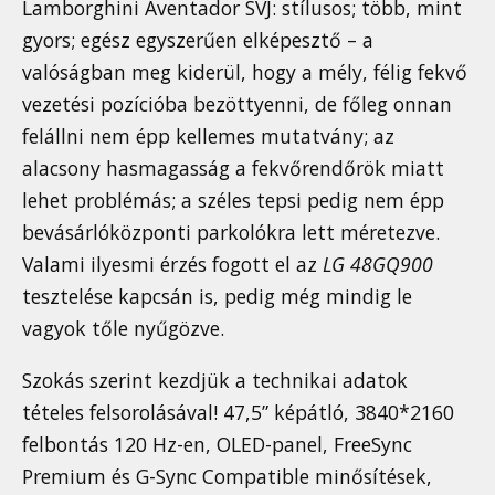
Lamborghini Aventador SVJ: stílusos; több, mint
gyors; egész egyszerűen elképesztő – a
valóságban meg kiderül, hogy a mély, félig fekvő
vezetési pozícióba bezöttyenni, de főleg onnan
felállni nem épp kellemes mutatvány; az
alacsony hasmagasság a fekvőrendőrök miatt
lehet problémás; a széles tepsi pedig nem épp
bevásárlóközponti parkolókra lett méretezve.
Valami ilyesmi érzés fogott el az
LG 48GQ900
tesztelése kapcsán is, pedig még mindig le
vagyok tőle nyűgözve.
Szokás szerint kezdjük a technikai adatok
tételes felsorolásával! 47,5” képátló, 3840*2160
felbontás 120 Hz-en, OLED-panel, FreeSync
Premium és G-Sync Compatible minősítések,