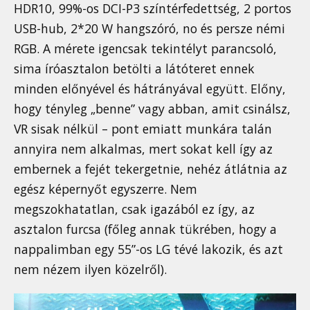
HDR10, 99%-os DCI-P3 színtérfedettség, 2 portos
USB-hub, 2*20 W hangszóró, no és persze némi
RGB. A mérete igencsak tekintélyt parancsoló,
sima íróasztalon betölti a látóteret ennek
minden előnyével és hátrányával együtt. Előny,
hogy tényleg „benne” vagy abban, amit csinálsz,
VR sisak nélkül – pont emiatt munkára talán
annyira nem alkalmas, mert sokat kell így az
embernek a fejét tekergetnie, nehéz átlátnia az
egész képernyőt egyszerre. Nem
megszokhatatlan, csak igazából ez így, az
asztalon furcsa (főleg annak tükrében, hogy a
nappalimban egy 55”-os LG tévé lakozik, és azt
nem nézem ilyen közelről).