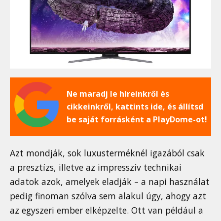
Ne maradj le híreinkről és
cikkeinkről, kattints ide, és állítsd
be saját forrásként a PlayDome-ot!
Azt mondják, sok luxusterméknél igazából csak
a presztízs, illetve az impresszív technikai
adatok azok, amelyek eladják – a napi használat
pedig finoman szólva sem alakul úgy, ahogy azt
az egyszeri ember elképzelte. Ott van például a