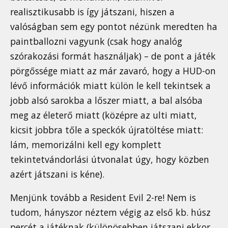
realisztikusabb is így játszani, hiszen a
valóságban sem egy pontot nézünk meredten ha
paintballozni vagyunk (csak hogy analóg
szórakozási formát használjak) – de pont a játék
pörgőssége miatt az már zavaró, hogy a HUD-on
lévő információk miatt külön le kell tekintsek a
jobb alsó sarokba a lőszer miatt, a bal alsóba
meg az életerő miatt (középre az ulti miatt,
kicsit jobbra tőle a speckók újratöltése miatt:
lám, memorizálni kell egy komplett
tekintetvándorlási útvonalat úgy, hogy közben
azért játszani is kéne).
Menjünk tovább a Resident Evil 2-re! Nem is
tudom, hányszor néztem végig az első kb. húsz
percét a játéknak (különösebben játszani ekkor