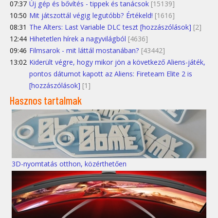
07:37
Új gép és bővítés - tippek és tanácsok
[15139]
10:50
Mit játszottál végig legutóbb? Értékeld!
[1616]
08:31
The Alters: Last Variable DLC teszt [hozzászólások]
[2]
12:44
Hihetetlen hírek a nagyvilágból
[4636]
09:46
Filmsarok - mit láttál mostanában?
[43442]
13:02
Kiderült végre, hogy mikor jön a következő Aliens-játék,
pontos dátumot kapott az Aliens: Fireteam Elite 2 is
[hozzászólások]
[1]
Hasznos tartalmak
3D-nyomtatás otthon, közérthetően