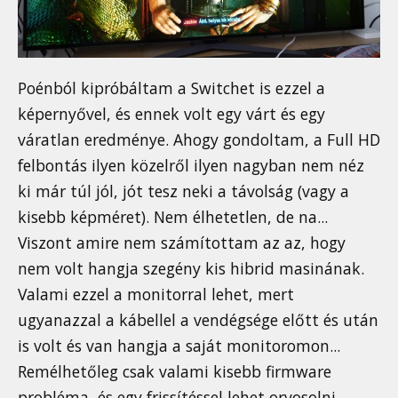
Poénból kipróbáltam a Switchet is ezzel a
képernyővel, és ennek volt egy várt és egy
váratlan eredménye. Ahogy gondoltam, a Full HD
felbontás ilyen közelről ilyen nagyban nem néz
ki már túl jól, jót tesz neki a távolság (vagy a
kisebb képméret). Nem élhetetlen, de na...
Viszont amire nem számítottam az az, hogy
nem volt hangja szegény kis hibrid masinának.
Valami ezzel a monitorral lehet, mert
ugyanazzal a kábellel a vendégsége előtt és után
is volt és van hangja a saját monitoromon...
Remélhetőleg csak valami kisebb firmware
probléma, és egy frissítéssel lehet orvosolni.