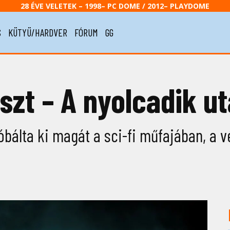
28 ÉVE VELETEK – 1998– PC DOME / 2012– PLAYDOME
S
KÜTYÜ/HARDVER
FÓRUM
GG
szt – A nyolcadik ut
bálta ki magát a sci-fi műfajában, a 