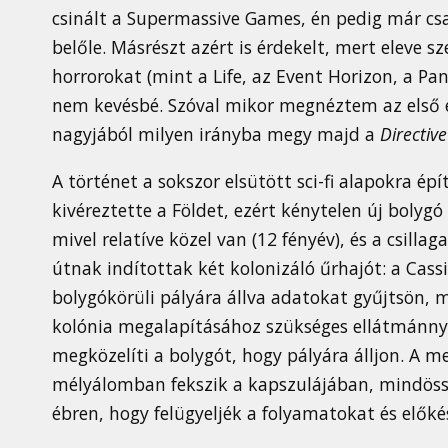
csinált a Supermassive Games, én pedig már csa
belőle. Másrészt azért is érdekelt, mert eleve sz
horrorokat (mint a Life, az Event Horizon, a Pa
nem kevésbé. Szóval mikor megnéztem az első e
nagyjából milyen irányba megy majd a
Directiv
A történet a sokszor elsütött sci-fi alapokra ép
kivéreztette a Földet, ezért kénytelen új bolygó 
mivel relatíve közel van (12 fényév), és a csilla
útnak indítottak két kolonizáló űrhajót: a Cass
bolygókörüli pályára állva adatokat gyűjtsön, m
kolónia megalapításához szükséges ellátmánnyal
megközelíti a bolygót, hogy pályára álljon. A 
mélyálomban fekszik a kapszulájában, mindöss
ébren, hogy felügyeljék a folyamatokat és előké