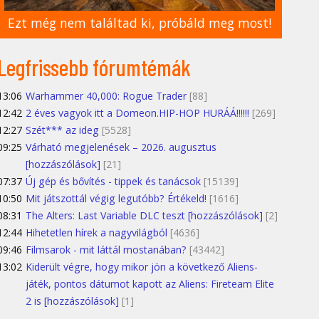
Ezt még nem találtad ki, próbáld meg most!
Legfrissebb fórumtémák
13:06
Warhammer 40,000: Rogue Trader
[88]
12:42
2 éves vagyok itt a Domeon.HIP-HOP HURÁÁ!!!!!!
[269]
12:27
Szét*** az ideg
[5528]
09:25
Várható megjelenések – 2026. augusztus
[hozzászólások]
[21]
07:37
Új gép és bővítés - tippek és tanácsok
[15139]
10:50
Mit játszottál végig legutóbb? Értékeld!
[1616]
08:31
The Alters: Last Variable DLC teszt [hozzászólások]
[2]
12:44
Hihetetlen hírek a nagyvilágból
[4636]
09:46
Filmsarok - mit láttál mostanában?
[43442]
13:02
Kiderült végre, hogy mikor jön a következő Aliens-
játék, pontos dátumot kapott az Aliens: Fireteam Elite
2 is [hozzászólások]
[1]