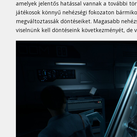
amelyek jelentős hatással vannak a további törté
játékosok könnyű nehézségi fokozaton bármiko
megváltoztassák döntéseiket. Magasabb nehéz
viselnünk kell döntéseink következményét, de v