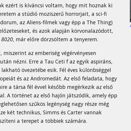
k ezért is kíváncsi voltam, hogy mit hoznak ki
eretem a stúdió moziszerű horrorjait, a sci-fi
ndorum, az Aliens-filmek vagy épp a The Thing)
lőzeteseket, és azok alapján körvonalazódott,
e 8020
, már előre dörzsöltem a tenyerem.
ít, miszerint az emberiség végérvényesen
után nézni. Erre a Tau Ceti f az egyik aspiráns,
ga lakható övezetébe esik. Fél éves különbséggel
iopeiát és az Andromedát. Az első feladata, hogy
ire a társa fél évvel később megérkezik az első
. A történet az első hajón játszódik, amely épp
meglehetősen szűkös legénység nagy része még
ze két technikus, Simms és Carter vannak
szíteni a terepet a többiek számára.