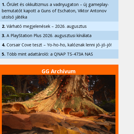
1.
Őrület és okkultizmus a vadnyugaton – új gameplay-
bemutatót kapott a Guns of Eschaton, Viktor Antonov
utolsó játéka
2.
Várható megjelenések – 2026. augusztus
3.
A PlayStation Plus 2026. augusztusi kínálata
4.
Corsair Cove teszt – Yo-ho-ho, kalóznak lenni jó-jó-jó!
5.
Több mint adattároló: a QNAP TS-473A NAS
GG Archívum