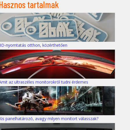
Hasznos tartalmak
3D-nyomtatás otthon, közérthetően
Amit az ultraszéles monitorokról tudni érdemes
Kis panelhatározó, avagy milyen monitort válasszak?