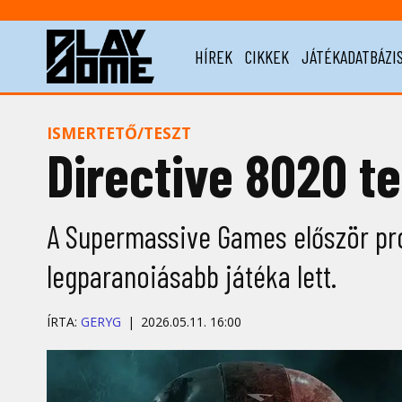
HÍREK
CIKKEK
JÁTÉKADATBÁZI
ISMERTETŐ/TESZT
Directive 8020 te
A Supermassive Games először pró
legparanoiásabb játéka lett.
ÍRTA:
GERYG
2026.05.11. 16:00