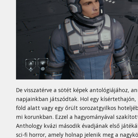
De visszatérve a sötét képek antológiájához, an
napjainkban játszódtak. Hol egy kísértethajón, 
föld alatt vagy egy őrült sorozatgyilkos hotelj
mi korunkban. Ezzel a hagyományával szakított
Anthology kvázi második évadjának első játéká
sci-fi horror, amely holnap jelenik meg a nagy