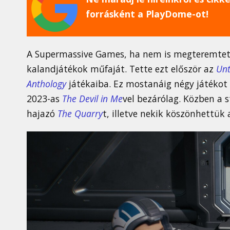
forrásként a PlayDome-ot!
A Supermassive Games, ha nem is megteremtett
kalandjátékok műfaját. Tette ezt először az
Unt
Anthology
játékaiba. Ez mostanáig négy játékot ö
2023-as
The Devil in Me
vel bezárólag. Közben a s
hajazó
The Quarry
t, illetve nekik köszönhettük