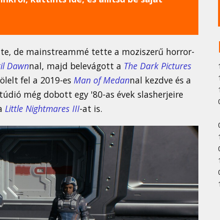
e, de mainstreammé tette a moziszerű horror-
il Dawn
nal, majd belevágott a
The Dark Pictures
lelt fel a 2019-es
Man of Medan
nal kezdve és a
túdió még dobott egy '80-as évek slasherjeire
 a
Little Nightmares III
-at is.