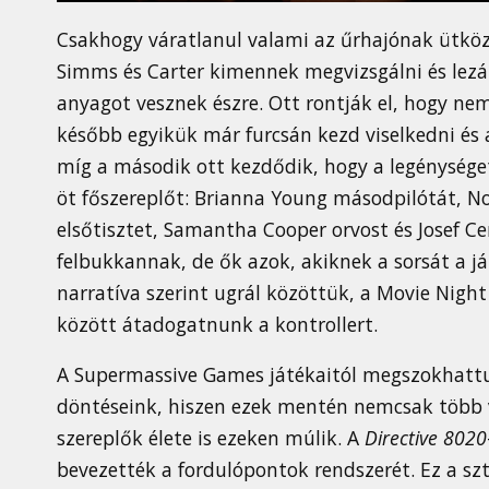
Csakhogy váratlanul valami az űrhajónak ütközik
Simms és Carter kimennek megvizsgálni és lezár
anyagot vesznek észre. Ott rontják el, hogy ne
később egyikük már furcsán kezd viselkedni és a 
míg a második ott kezdődik, hogy a legénységet
öt főszereplőt: Brianna Young másodpilótát, No
elsőtisztet, Samantha Cooper orvost és Josef C
felbukkannak, de ők azok, akiknek a sorsát a ját
narratíva szerint ugrál közöttük, a Movie Nigh
között átadogatnunk a kontrollert.
A Supermassive Games játékaitól megszokhatt
döntéseink, hiszen ezek mentén nemcsak több vég
szereplők élete is ezeken múlik. A
Directive 8020
bevezették a fordulópontok rendszerét. Ez a sz