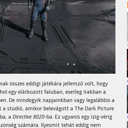
nak összes eddigi játékára jellemző volt, hogy
hol egy elátkozott faluban, esetleg Irakban a
ében. De mindegyik napjainkban vagy legalábbis a
 a stúdió, amikor belevágott a The Dark Picture
ba, a
Directive 8020
-ba. Ez ugyanis egy ízig-vérig
közönség számára. Ilyesmit tehát eddig nem