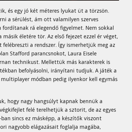
, és egy jó két méteres lyukat üt a törzsön.
ni a sérülést, ám ott valamilyen szerves
m fordítanak rá elegendő figyelmet. Nem sokkal
másik életére tör. Az első fejezet ezzel ér véget,
 felébreszti a rendszer. Így ismerhetjük meg az
lan Stafford parancsnokot, Laura Eisele
ernan technikust. Mellettük más karakterek is
ékban befolyásolni, irányítani tudjuk. A játék a
t multiplayer módban pedig ilyenkor kell egymás
uk, hogy nagy hangsúlyt kapnak bennük a
kifejlet felé terelhetjük a sztorit, de az egyes
-ban sincs ez másképp, a készítők viszont
tori nagyobb elágazásait foglalja magába,