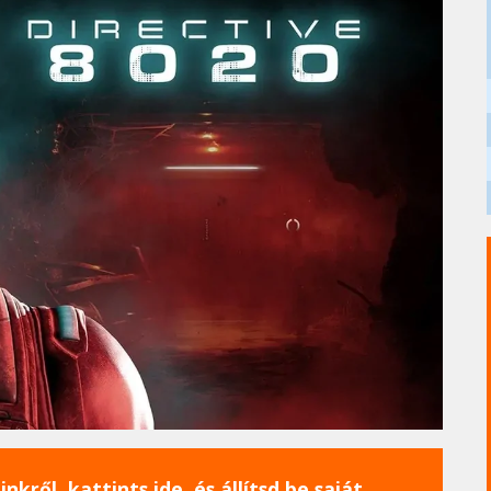
nkről, kattints ide, és állítsd be saját