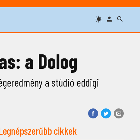
as: a Dolog
végeredmény a stúdió eddigi
Legnépszerűbb cikkek